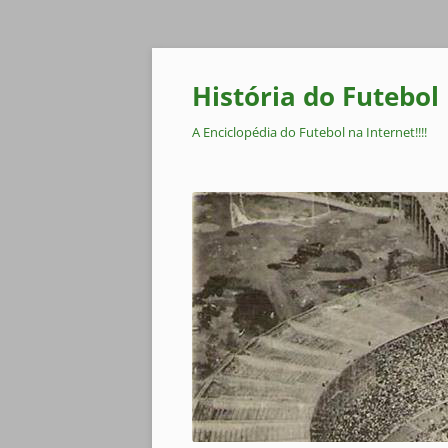
Pular
para
o
História do Futebol
conteúdo
A Enciclopédia do Futebol na Internet!!!!