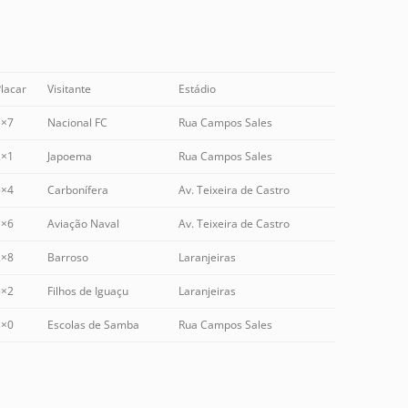
lacar
Visitante
Estádio
1×7
Nacional FC
Rua Campos Sales
2×1
Japoema
Rua Campos Sales
5×4
Carbonífera
Av. Teixeira de Castro
1×6
Aviação Naval
Av. Teixeira de Castro
2×8
Barroso
Laranjeiras
5×2
Filhos de Iguaçu
Laranjeiras
3×0
Escolas de Samba
Rua Campos Sales