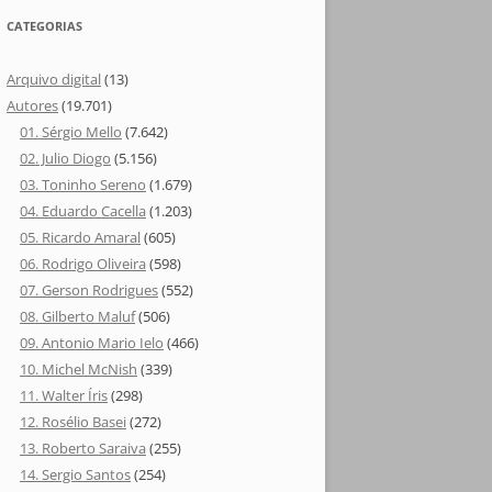
CATEGORIAS
Arquivo digital
(13)
Autores
(19.701)
01. Sérgio Mello
(7.642)
02. Julio Diogo
(5.156)
03. Toninho Sereno
(1.679)
04. Eduardo Cacella
(1.203)
05. Ricardo Amaral
(605)
06. Rodrigo Oliveira
(598)
07. Gerson Rodrigues
(552)
08. Gilberto Maluf
(506)
09. Antonio Mario Ielo
(466)
10. Michel McNish
(339)
11. Walter Íris
(298)
12. Rosélio Basei
(272)
13. Roberto Saraiva
(255)
14. Sergio Santos
(254)