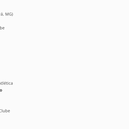
á, MG)
ube
tlética
ão
Clube