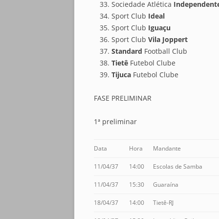
Sociedade Atlética
Independent
Sport Club
Ideal
Sport Club
Iguaçu
Sport Club
Vila Joppert
Standard
Football Club
Tietê
Futebol Clube
Tijuca
Futebol Clube
FASE PRELIMINAR
1ª preliminar
Data
Hora
Mandante
11/04/37
14:00
Escolas de Samba
11/04/37
15:30
Guaraína
18/04/37
14:00
Tietê-RJ