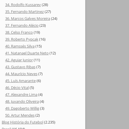
34. Rodolfo Kussarev
(28)
35. Fernando Martinez
(27)
36. Marcos Galves Moreira
(24)
37. Fernando Alécio
(23)
38. Celso Franco
(19)
39. Roberto Pypcak
(16)
40. Ramssés Silva
(15)
41. Natanael Duarte Neto
(12)
42. Aguiar Junior
(11)
43. Gustavo Ribas
(7)
44. Maurício Neves
(7)
45. Luís Amarante
(6)
46. Décio Vital
(5)
47. Alexandre Lima
(4)
48. Juvando Oliveira
(4)
49. Dagoberto Willig
(3)
50. Artur Mendes
(2)
Blog História do Futebol
(2.235)