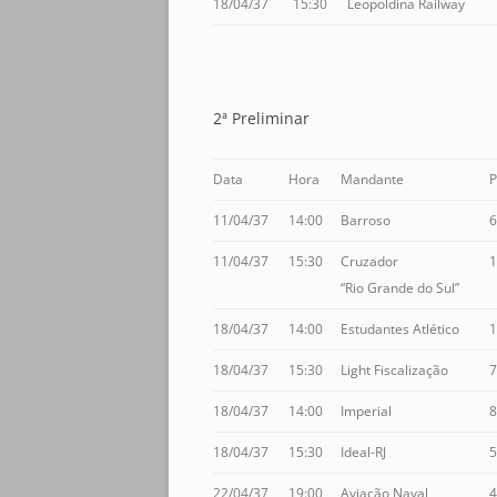
18/04/37
15:30
Leopoldina Railway
2ª Preliminar
Data
Hora
Mandante
P
11/04/37
14:00
Barroso
6
11/04/37
15:30
Cruzador
1
“Rio Grande do Sul”
18/04/37
14:00
Estudantes Atlético
1
18/04/37
15:30
Light Fiscalização
7
18/04/37
14:00
Imperial
8
18/04/37
15:30
Ideal-RJ
5
22/04/37
19:00
Aviação Naval
4