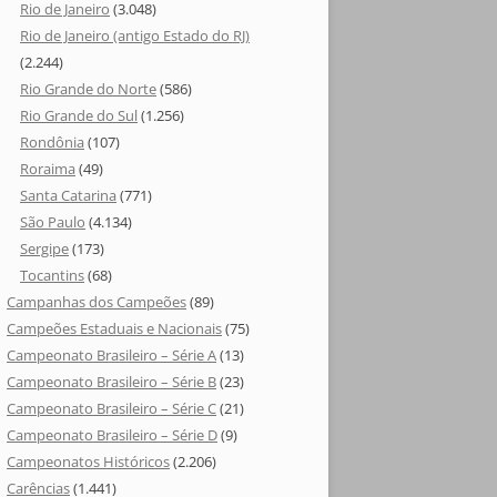
Rio de Janeiro
(3.048)
Rio de Janeiro (antigo Estado do RJ)
(2.244)
Rio Grande do Norte
(586)
Rio Grande do Sul
(1.256)
Rondônia
(107)
Roraima
(49)
Santa Catarina
(771)
São Paulo
(4.134)
Sergipe
(173)
Tocantins
(68)
Campanhas dos Campeões
(89)
Campeões Estaduais e Nacionais
(75)
Campeonato Brasileiro – Série A
(13)
Campeonato Brasileiro – Série B
(23)
Campeonato Brasileiro – Série C
(21)
Campeonato Brasileiro – Série D
(9)
Campeonatos Históricos
(2.206)
Carências
(1.441)