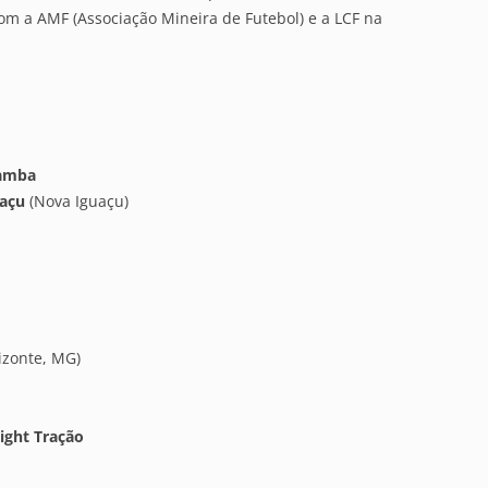
om a AMF (Associação Mineira de Futebol) e a LCF na
Samba
uaçu
(Nova Iguaçu)
izonte, MG)
ight Tração