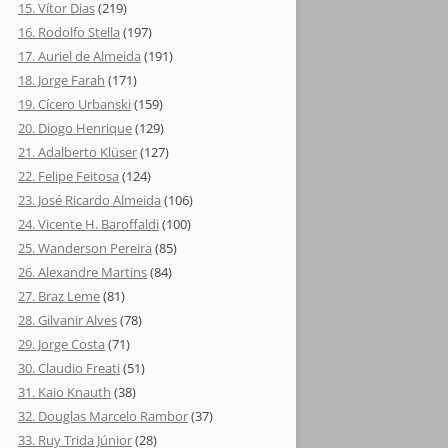
15. Vítor Dias
(219)
16. Rodolfo Stella
(197)
17. Auriel de Almeida
(191)
18. Jorge Farah
(171)
19. Cícero Urbanski
(159)
20. Diogo Henrique
(129)
21. Adalberto Klüser
(127)
22. Felipe Feitosa
(124)
23. José Ricardo Almeida
(106)
24. Vicente H. Baroffaldi
(100)
25. Wanderson Pereira
(85)
26. Alexandre Martins
(84)
27. Braz Leme
(81)
28. Gilvanir Alves
(78)
29. Jorge Costa
(71)
30. Claudio Freati
(51)
31. Kaio Knauth
(38)
32. Douglas Marcelo Rambor
(37)
33. Ruy Trida Júnior
(28)