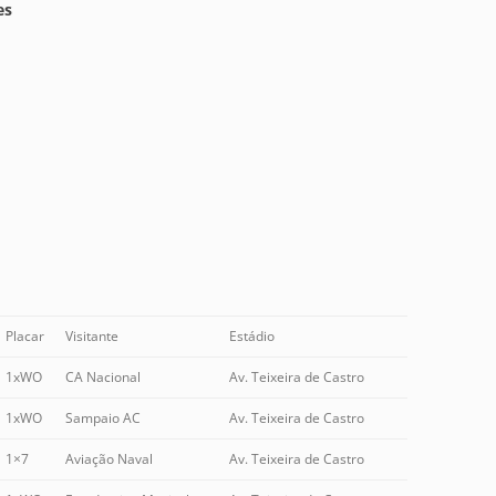
es
Placar
Visitante
Estádio
1xWO
CA Nacional
Av. Teixeira de Castro
1xWO
Sampaio AC
Av. Teixeira de Castro
1×7
Aviação Naval
Av. Teixeira de Castro