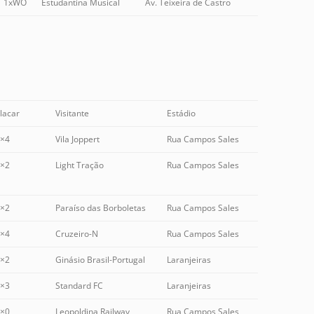
1xWO
Estudantina Musical
Av. Teixeira de Castro
lacar
Visitante
Estádio
×4
Vila Joppert
Rua Campos Sales
×2
Light Tração
Rua Campos Sales
×2
Paraíso das Borboletas
Rua Campos Sales
×4
Cruzeiro-N
Rua Campos Sales
×2
Ginásio Brasil-Portugal
Laranjeiras
×3
Standard FC
Laranjeiras
×0
Leopoldina Railway
Rua Campos Sales