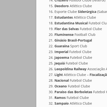
Cruzeiro
Futebol Clube (Niterói)
Deodoro
Atlético Clube
Esporte Clube
Siderúrgica
(Sabar
Estudantes
Atlético Clube
Estudantina Musical
Futebol Cl
Flor das Selvas
Futebol Clube
Fluminense
Football Club
Ginásio Brasil-Portugal
Guaraína
Sport Club
Imperial
Futebol Clube
Japoema
Futebol Clube
Jequiá
Futebol Clube
Leopoldina Railway
Associação A
Light
Atlético Clube –
Fiscalizaç
Nacional
Futebol Clube
Oceano
Futebol Clube
Paraíso das Borboletas
Futebol 
Ramos
Futebol Clube
Sampaio
Atlético Clube