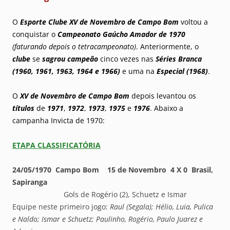
O
Esporte Clube XV de Novembro de Campo Bom
voltou a
conquistar o
Campeonato Gaúcho Amador de 1970
(faturando depois o tetracampeonato)
. Anteriormente, o
clube
se
sagrou
campeão
cinco vezes nas
Séries Branca
(1960, 1961, 1963, 1964 e 1966)
e uma na
Especial
(1968)
.
O
XV de Novembro de Campo Bom
depois levantou os
títulos
de
1971
,
1972
,
1973
,
1975
e
1976
. Abaixo a
campanha Invicta de 1970:
ETAPA CLASSIFICATÓRIA
24/05/1970 Campo Bom 15 de Novembro 4 X 0 Brasil,
Sapiranga
Gols de Rogério (2), Schuetz e Ismar
Equipe neste primeiro jogo:
Raul (Segala); Hélio, Luia, Pulica
e Naldo; Ismar e Schuetz; Paulinho, Rogério, Paulo Juarez e