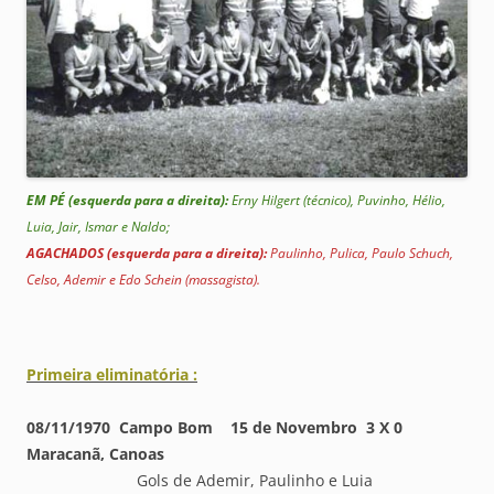
EM PÉ (esquerda para a direita):
Erny Hilgert (técnico), Puvinho, Hélio,
Luia, Jair, Ismar e Naldo;
AGACHADOS (esquerda para a direita):
Paulinho, Pulica, Paulo Schuch,
Celso, Ademir e Edo Schein (massagista).
Primeira eliminatória :
08/11/1970 Campo Bom 15 de Novembro 3 X 0
Maracanã, Canoas
Gols de Ademir, Paulinho e Luia