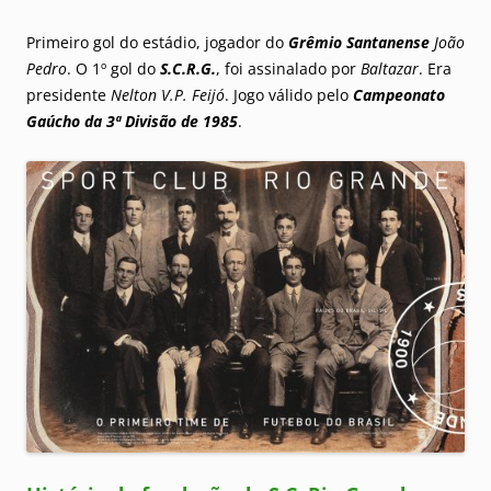
Primeiro gol do estádio, jogador do
Grêmio Santanense
João
Pedro
. O 1º gol do
S.C.R.G.
, foi assinalado por
Baltazar
. Era
presidente
Nelton V.P. Feijó
. Jogo válido pelo
Campeonato
Gaúcho da 3ª Divisão de 1985
.