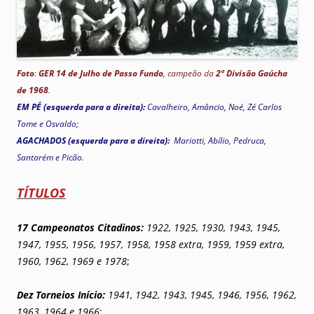
Foto
:
GER 14 de Julho
de Passo Fundo
,
campeão
da
2ª Divisão Gaúcha
de 1968
.
EM PÉ (esquerda para a direita):
Cavalheiro, Amâncio, Noé, Zé Carlos
Tome e Osvaldo;
AGACHADOS (esquerda para a direita):
Mariotti, Abílio, Pedruca,
Santarém e Picão
.
TÍTULOS
17 Campeonatos Citadinos:
1922, 1925, 1930, 1943, 1945,
1947, 1955, 1956, 1957, 1958, 1958 extra, 1959, 1959 extra,
1960, 1962, 1969 e 1978
;
Dez Torneios Início:
1941, 1942, 1943, 1945, 1946, 1956, 1962,
1963, 1964 e 1966
;