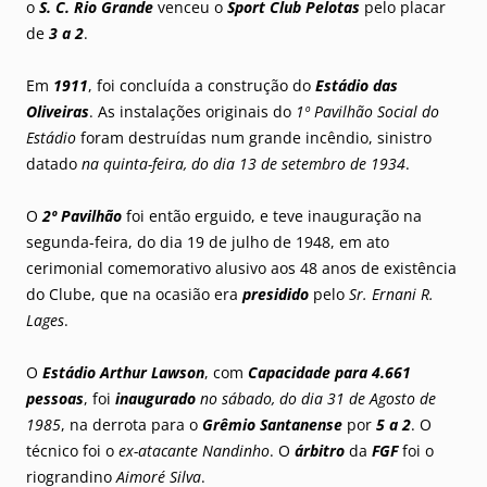
o
S. C. Rio Grande
venceu o
Sport Club Pelotas
pelo placar
de
3 a 2
.
Em
1911
, foi concluída a construção do
Estádio das
Oliveiras
. As instalações originais do
1º Pavilhão Social do
Estádio
foram destruídas num grande incêndio, sinistro
datado
na quinta-feira, do dia 13 de setembro de 1934
.
O
2º Pavilhão
foi então erguido, e teve inauguração na
segunda-feira, do dia 19 de julho de 1948, em ato
cerimonial comemorativo alusivo aos 48 anos de existência
do Clube, que na ocasião era
presidido
pelo
Sr. Ernani R.
Lages
.
O
​Estádio Arthur Lawson
, com
Capacidade para 4.661
pessoas
, foi
inaugurado
no sábado, do dia 31 de Agosto de
1985
, na derrota para o
Grêmio Santanense
por
5 a 2
. O
técnico foi o
ex-atacante Nandinho
. O
árbitro
da
FGF
foi o
riograndino
Aimoré Silva
.