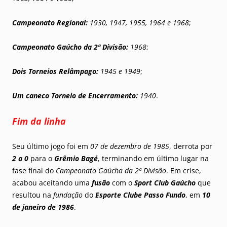
Campeonato Regional:
1930, 1947, 1955, 1964 e 1968
;
Campeonato Gaúcho da 2ª Divisão:
1968
;
Dois Torneios Relâmpago:
1945 e 1949
;
Um caneco Torneio de Encerramento:
1940
.
Fim da linha
Seu último jogo foi em
07 de dezembro de 1985
, derrota por
2 a 0
para o
Grêmio Bagé
, terminando em último lugar na
fase final do
Campeonato Gaúcha da 2ª Divisão
. Em crise,
acabou aceitando uma
fusão
com o
Sport Club Gaúcho
que
resultou na
fundação
do
Esporte Clube Passo Fundo
, em
10
de janeiro de
1986
.