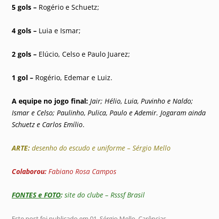
5 gols –
Rogério e Schuetz;
4 gols –
Luia e Ismar;
2 gols –
Elúcio, Celso e Paulo Juarez;
1 gol –
Rogério, Edemar e Luiz.
A equipe no jogo final:
Jair; Hélio, Luia, Puvinho e Naldo;
Ismar e Celso; Paulinho, Pulica, Paulo e Ademir. Jogaram ainda
Schuetz e Carlos Emílio
.
ARTE:
desenho do escudo e uniforme – Sérgio Mello
Colaborou:
Fabiano Rosa Campos
FONTES e FOTO
:
site do clube – Rsssf Brasil
Este post foi publicado em
01. Sérgio Mello
,
Carências
,