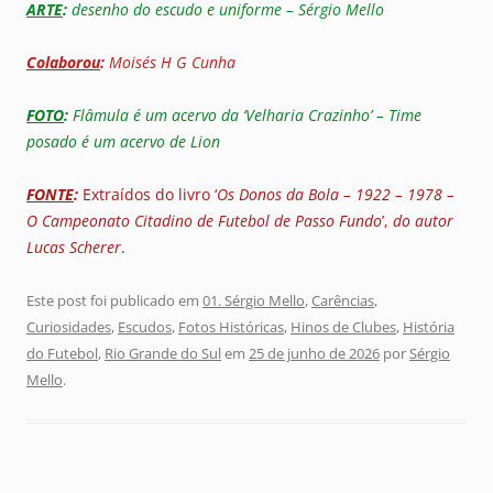
ARTE
:
desenho do escudo e uniforme – Sérgio Mello
Colaborou
:
Moisés H G Cunha
FOTO
:
Flâmula é um acervo da ‘Velharia Crazinho’ – Time
posado é um acervo de Lion
FONTE
:
Extraídos do livro ‘
Os Donos da Bola – 1922 – 1978 –
O Campeonato Citadino de Futebol de Passo Fundo
’,
do autor
Lucas Scherer
.
Este post foi publicado em
01. Sérgio Mello
,
Carências
,
Curiosidades
,
Escudos
,
Fotos Históricas
,
Hinos de Clubes
,
História
do Futebol
,
Rio Grande do Sul
em
25 de junho de 2026
por
Sérgio
Mello
.