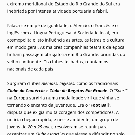
extremo meridional do Estado do Rio Grande do Sul era
inebriada por intensa atividade portuária e fabril.
Falava-se em pé de igualdade, o Alemão, o Francês e o
Inglês com a Língua Portuguesa. A Sociedade local, era
cosmopolita e isto influência as artes, as letras e a cultura
em modo geral. As maiores companhias teatrais da época,
tinham passagem obrigatória em Rio Grande, oriundas do
velho continente. Os clubes fechados, reuniam os
nacionais de cada país.
Surgiram clubes
Alemães, Ingleses
, como os tradicionais
Clube do Comércio
e
Clube de Regatas Rio Grande
. O “
Sport
”
na Europa surgiria numa modalidade viril que vinha se
tornando o encanto da juventude. Era o “
Foot Ball
”,
disputa que exigia muita coragem dos competidores. A
notícia chegou rápida, e nesse ambiente, um grupo de
jovens de
20 a 25 anos
, resolveram se reunir para
organizar um
Clube esportivo
que viesse a difundir no solo