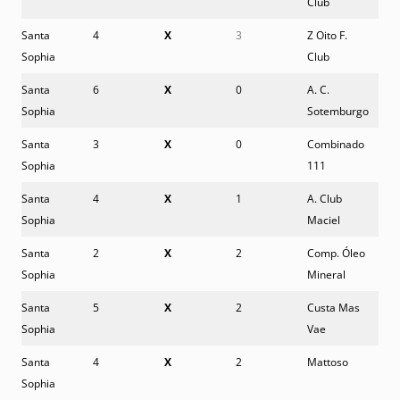
Club
Santa
4
X
3
Z Oito F.
Sophia
Club
Santa
6
X
0
A. C.
Sophia
Sotemburgo
Santa
3
X
0
Combinado
Sophia
111
Santa
4
X
1
A. Club
Sophia
Maciel
Santa
2
X
2
Comp. Óleo
Sophia
Mineral
Santa
5
X
2
Custa Mas
Sophia
Vae
Santa
4
X
2
Mattoso
Sophia