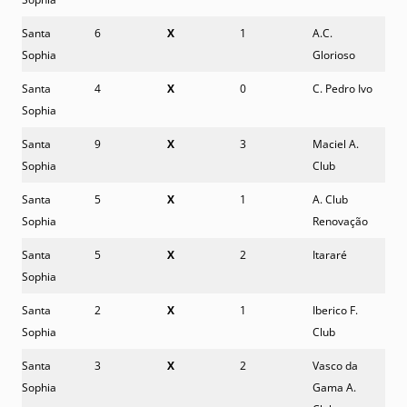
Santa
6
X
1
A.C.
Sophia
Glorioso
Santa
4
X
0
C. Pedro Ivo
Sophia
Santa
9
X
3
Maciel A.
Sophia
Club
Santa
5
X
1
A. Club
Sophia
Renovação
Santa
5
X
2
Itararé
Sophia
Santa
2
X
1
Iberico F.
Sophia
Club
Santa
3
X
2
Vasco da
Sophia
Gama A.