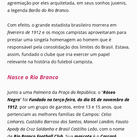
agremiação por eles arquitetada, em seus sonhos juvenis,
a legenda
Barão do Rio Branco
.
Com efeito, o grande estadista brasileiro morrera em
fevereiro de 1912
e os moços campistas aproveitaram para
prestar uma singela homenagem ao homem que é
responsável pela consolidação dos limites do Brasil. Estava,
assim, fundado o clube que iria exercer um papel
relevante na história do futebol campista.
Nasce o Rio Branco
Junto a uma
Palmeira
da
Praça da República
, o “
Róseo
Negro
” foi
Fundado na terça-feira, do dia 05 de novembro de
1912
, por um grupo de garotos, entre 13 e 15 anos, que
pertenciam as melhores famílias de Campos:
Celso
Linhares, Custódio Barroso dos Santos, Manoel Landim, Fausto
Apady da Cruz Saldanha e Brasil Castilho Leão
, com o nome
de
Rio Branco Football Club
. Sua
mascote
é o
Carcará
.