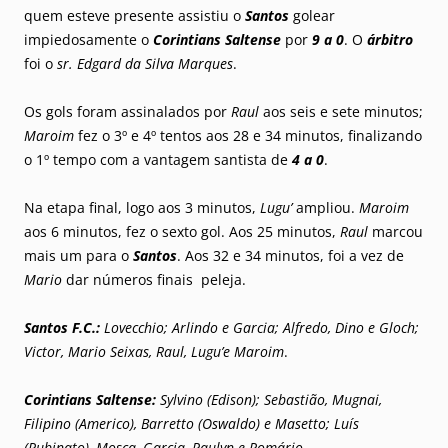
quem esteve presente assistiu o
Santos
golear
impiedosamente o
Corintians Saltense
por
9 a 0
. O
árbitro
foi o
sr. Edgard da Silva Marques
.
Os gols foram assinalados por
Raul
aos seis e sete minutos;
Maroim
fez o 3º e 4º tentos aos 28 e 34 minutos, finalizando
o 1º tempo com a vantagem santista de
4 a 0
.
Na etapa final, logo aos 3 minutos,
Lugu’
ampliou.
Maroim
aos 6 minutos, fez o sexto gol. Aos 25 minutos,
Raul
marcou
mais um para o
Santos
. Aos 32 e 34 minutos, foi a vez de
Mario
dar números finais peleja.
Santos F.C.:
Lovecchio; Arlindo e Garcia; Alfredo, Dino e Gloch;
Victor, Mario Seixas, Raul, Lugu’e Maroim
.
Corintians Saltense:
Sylvino (Edison); Sebastião, Mugnai,
Filipino (Americo), Barretto (Oswaldo) e Masetto; Luís
(Rubinato), Mosca, Garcia, Paulyn e Romário
.