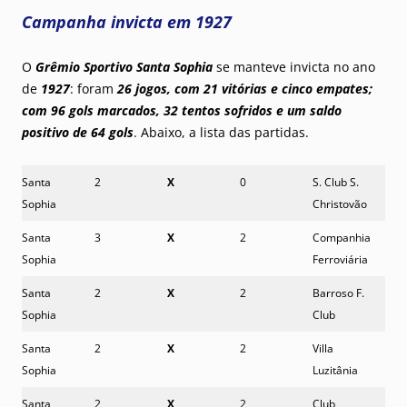
Campanha invicta em 1927
O
Grêmio Sportivo Santa Sophia
se manteve invicta no ano
de
1927
: foram
26 jogos, com 21 vitórias e cinco empates;
com 96 gols marcados, 32 tentos sofridos e um saldo
positivo de 64 gols
. Abaixo, a lista das partidas.
Santa
2
X
0
S. Club S.
Sophia
Christovão
Santa
3
X
2
Companhia
Sophia
Ferroviária
Santa
2
X
2
Barroso F.
Sophia
Club
Santa
2
X
2
Villa
Sophia
Luzitânia
Santa
2
X
2
Club