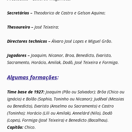
Secretários –
Theodorico de Castro e Gelson Aquino
;
Thesoureiro –
José Teixeira
;
Directores technicos –
Álvaro José Lopes e Miguel Grão
.
Jogadores –
Joaquim, Nicanor, Broa, Benedicto, Evaristo,
Sacramento, Horácio, Amilak, Dodô, José Teixeira e Formiga
.
Algumas formações
:
Time base de 1927:
Joaquim (Pão ou Salvador); Brôa (Chico ou
Ignácio) e Bolão (Sophia, Toninho ou Nicanor); Judêval (Messias
ou Benedicto), Evaristo (Anselmo ou Sacramento) e Castro
(Toninho); Horácio (Lili ou Amilak), Annelárd (Nilo), Dodô
(Lopes), Formiga (José Teixeira) e Benedicto (Bacalhau)
.
Capitão:
Chico
.