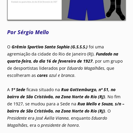
Por Sérgio Mello
O
Grêmio Sportivo Santa Sophia (G.S.S.S.)
foi uma
agremiação da cidade do Rio de Janeiro (RJ).
Fundado na
quarta-feira, do dia 16 de fevereiro de 1927
, por um grupo
de desportistas liderados por
Eduardo Magalhães
, que
escolheram as
cores
azul e branca
.
A
1ª Sede
ficava situado na
Rua Gottemburgo, nº 51, no
bairro de São Cristóvão, na Zona Norte do Rio (RJ)
. No fim
de 1927, se mudou para a Sede na
Rua Mello e Souza, s/n –
bairro de São Cristóvão, na Zona Norte do Rio (RJ)
. O
Presidente
era
José Ávilla Vianna
, enquanto
Eduardo
Magalhães
, era o
presidente de honra
.