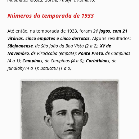
Números da temporada de 1933
Até então, na temporada de 1933, foram
31 jogos, com 21
vitórias, cinco empates e cinco derrotas
. Alguns resultados:
Sãojoanense
, de São João da Boa Vista (2 a 2)
;
XV de
Novembro
, de Piracicaba (empate)
;
Ponte Preta
, de Campinas
(4 a 1)
;
Campinas
, de Campinas (4 a 0)
;
Corinthians
, de
Jundiahy (4 a 1)
;
Botucatu (1 a 0)
.