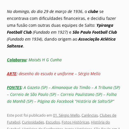
No domingo, do dia 29 de março de 1936
, o
clube
se
encontrava com dificuldades financeiras, e decidiu fazer
uma fusão com outras duas equipes de Salto:
Ypiranga
Football Club
(Fundado em 1927)
e
São Paulo Football Club
(Fundado em 1934)
, dando origem ao
Associação Atlética
Saltense
.
Colaborou
:
Moisés H G Cunha
ARTE
:
desenho do escudo e uniforme – Sérgio Mello
FONTES
:
A Gazeta (SP) – Almanaque do Timão – A Tribuna (SP)
– Correio de São Paulo (SP) – Correio Paulistano (SP) – Folha
da Manhã (SP) – Página do Facebook “História de Salto/SP”
Este post foi publicado em
01. Sérgio Mello
,
Carências
,
Clubes de
Futebol
,
Curiosidades
,
Escudos
,
Fotos Históricas
,
História do
Futebol
,
Histórico de Confrontos
,
Jogos Históricos
,
São Paulo
em
1