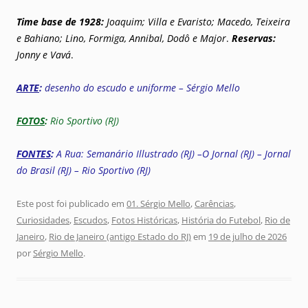
Time base de 1928:
Joaquim; Villa e Evaristo; Macedo, Teixeira
e Bahiano; Lino, Formiga, Annibal, Dodô e Major
.
Reservas:
Jonny e Vavá
.
ARTE
:
desenho do escudo e uniforme – Sérgio Mello
FOTOS
:
Rio Sportivo (RJ)
FONTES
:
A Rua: Semanário Illustrado (RJ) –O Jornal (RJ) – Jornal
do Brasil (RJ) – Rio Sportivo (RJ)
Este post foi publicado em
01. Sérgio Mello
,
Carências
,
Curiosidades
,
Escudos
,
Fotos Históricas
,
História do Futebol
,
Rio de
Janeiro
,
Rio de Janeiro (antigo Estado do RJ)
em
19 de julho de 2026
por
Sérgio Mello
.