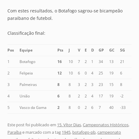
Com estes resultados, o Botafogo sagrou-se bicampeão
paraibano de futebol.
Classificação final:
Pos
Equipe
Pts
J
V
E
D
GP
GC
SG
1
Botafogo
16
10
7
2
1
34
13
21
2
Felipeia
12
10
6
0
4
25
19
6
3
Palmeiras
8
8
3
2
3
23
15
8
4
União
6
8
2
2
4
17
19
-2
5
Vasco da Gama
2
8
0
2
6
7
40
-33
Este post foi publicado em
15. Vítor Dias
,
Campeonatos Históricos
,
Paraíba
e marcado com a tag
1945
,
botafogo-pb
,
campeonato