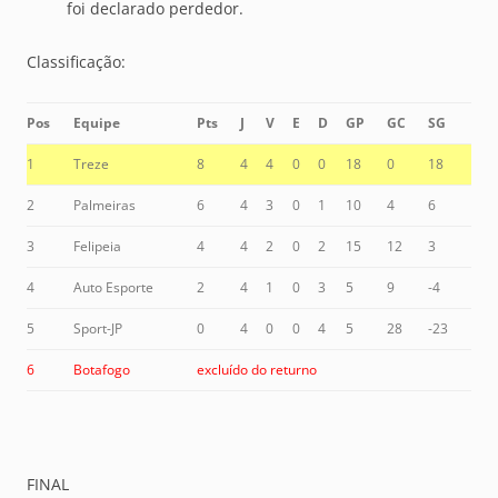
foi declarado perdedor.
Classificação:
Pos
Equipe
Pts
J
V
E
D
GP
GC
SG
1
Treze
8
4
4
0
0
18
0
18
2
Palmeiras
6
4
3
0
1
10
4
6
3
Felipeia
4
4
2
0
2
15
12
3
4
Auto Esporte
2
4
1
0
3
5
9
-4
5
Sport-JP
0
4
0
0
4
5
28
-23
6
Botafogo
excluído do returno
FINAL