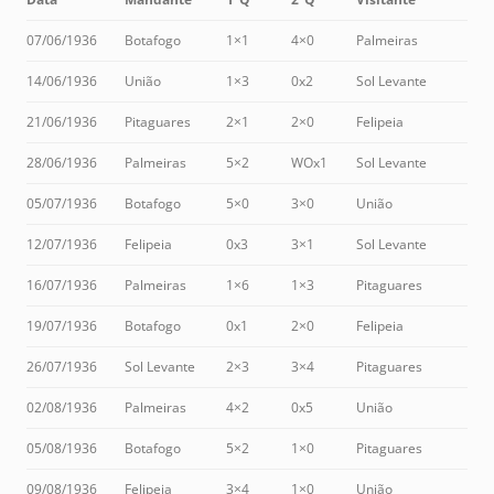
07/06/1936
Botafogo
1×1
4×0
Palmeiras
14/06/1936
União
1×3
0x2
Sol Levante
21/06/1936
Pitaguares
2×1
2×0
Felipeia
28/06/1936
Palmeiras
5×2
WOx1
Sol Levante
05/07/1936
Botafogo
5×0
3×0
União
12/07/1936
Felipeia
0x3
3×1
Sol Levante
16/07/1936
Palmeiras
1×6
1×3
Pitaguares
19/07/1936
Botafogo
0x1
2×0
Felipeia
26/07/1936
Sol Levante
2×3
3×4
Pitaguares
02/08/1936
Palmeiras
4×2
0x5
União
05/08/1936
Botafogo
5×2
1×0
Pitaguares
09/08/1936
Felipeia
3×4
1×0
União