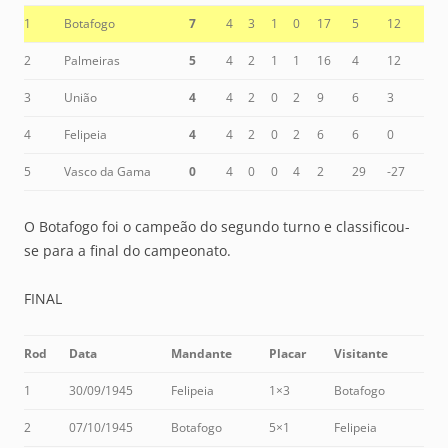
1
Botafogo
7
4
3
1
0
17
5
12
2
Palmeiras
5
4
2
1
1
16
4
12
3
União
4
4
2
0
2
9
6
3
4
Felipeia
4
4
2
0
2
6
6
0
5
Vasco da Gama
0
4
0
0
4
2
29
-27
O Botafogo foi o campeão do segundo turno e classificou-
se para a final do campeonato.
FINAL
Rod
Data
Mandante
Placar
Visitante
1
30/09/1945
Felipeia
1×3
Botafogo
2
07/10/1945
Botafogo
5×1
Felipeia