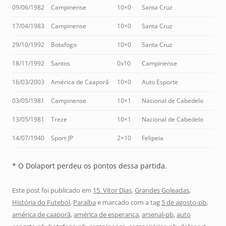
09/06/1982
Campinense
10×0
Santa Cruz
17/04/1983
Campinense
10×0
Santa Cruz
29/10/1992
Botafogo
10×0
Santa Cruz
18/11/1992
Santos
0x10
Campinense
16/03/2003
América de Caaporã
10×0
Auto Esporte
03/05/1981
Campinense
10×1
Nacional de Cabedelo
13/05/1981
Treze
10×1
Nacional de Cabedelo
14/07/1940
Sport-JP
2×10
Felipeia
* O Dolaport perdeu os pontos dessa partida.
Este post foi publicado em
15. Vítor Dias
,
Grandes Goleadas
,
História do Futebol
,
Paraíba
e marcado com a tag
5 de agosto-pb
,
américa de caaporã
,
américa de esperança
,
arsenal-pb
,
auto