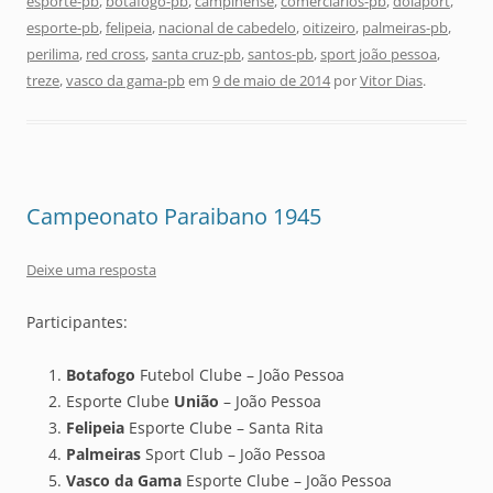
esporte-pb
,
botafogo-pb
,
campinense
,
comerciários-pb
,
dolaport
,
esporte-pb
,
felipeia
,
nacional de cabedelo
,
oitizeiro
,
palmeiras-pb
,
perilima
,
red cross
,
santa cruz-pb
,
santos-pb
,
sport joão pessoa
,
treze
,
vasco da gama-pb
em
9 de maio de 2014
por
Vitor Dias
.
Campeonato Paraibano 1945
Deixe uma resposta
Participantes:
Botafogo
Futebol Clube – João Pessoa
Esporte Clube
União
– João Pessoa
Felipeia
Esporte Clube – Santa Rita
Palmeiras
Sport Club – João Pessoa
Vasco da Gama
Esporte Clube – João Pessoa