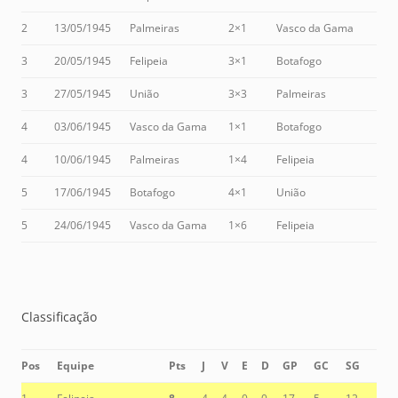
2
13/05/1945
Palmeiras
2×1
Vasco da Gama
3
20/05/1945
Felipeia
3×1
Botafogo
3
27/05/1945
União
3×3
Palmeiras
4
03/06/1945
Vasco da Gama
1×1
Botafogo
4
10/06/1945
Palmeiras
1×4
Felipeia
5
17/06/1945
Botafogo
4×1
União
5
24/06/1945
Vasco da Gama
1×6
Felipeia
Classificação
Pos
Equipe
Pts
J
V
E
D
GP
GC
SG