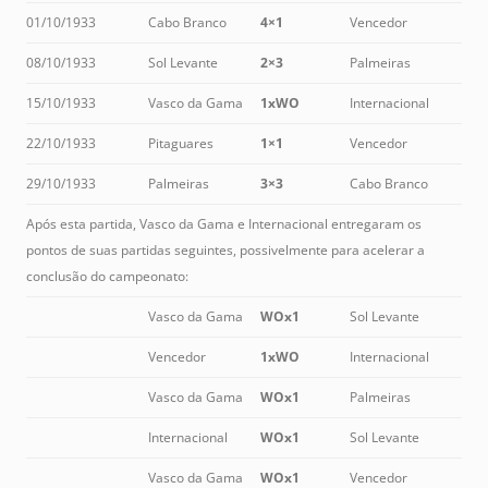
01/10/1933
Cabo Branco
4×1
Vencedor
08/10/1933
Sol Levante
2×3
Palmeiras
15/10/1933
Vasco da Gama
1xWO
Internacional
22/10/1933
Pitaguares
1×1
Vencedor
29/10/1933
Palmeiras
3×3
Cabo Branco
Após esta partida, Vasco da Gama e Internacional entregaram os
pontos de suas partidas seguintes, possivelmente para acelerar a
conclusão do campeonato:
Vasco da Gama
WOx1
Sol Levante
Vencedor
1xWO
Internacional
Vasco da Gama
WOx1
Palmeiras
Internacional
WOx1
Sol Levante
Vasco da Gama
WOx1
Vencedor