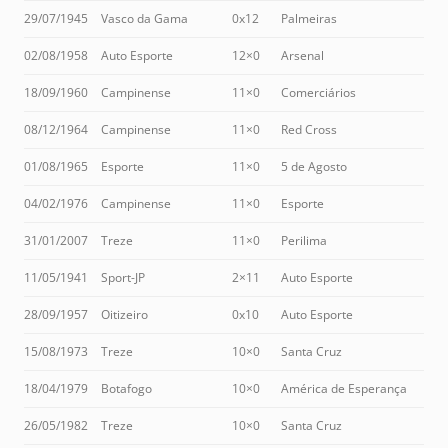
29/07/1945
Vasco da Gama
0x12
Palmeiras
02/08/1958
Auto Esporte
12×0
Arsenal
18/09/1960
Campinense
11×0
Comerciários
08/12/1964
Campinense
11×0
Red Cross
01/08/1965
Esporte
11×0
5 de Agosto
04/02/1976
Campinense
11×0
Esporte
31/01/2007
Treze
11×0
Perilima
11/05/1941
Sport-JP
2×11
Auto Esporte
28/09/1957
Oitizeiro
0x10
Auto Esporte
15/08/1973
Treze
10×0
Santa Cruz
18/04/1979
Botafogo
10×0
América de Esperança
26/05/1982
Treze
10×0
Santa Cruz