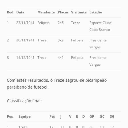
Rod
Data
Mandante
Placar
Visitante
Estádio
1
23/11/1941
Felipeia
2×5
Treze
Esporte Clube
Cabo Branco
2
30/11/1941
Treze
0x2
Felipeia
Presidente
Vargas
3
14/12/1941
Treze
4×1
Felipeia
Presidente
Vargas
Com estes resultados, o Treze sagrou-se bicampeão
paraibano de futebol.
Classificação final:
Pos
Equipe
Pts
J
V
E
D
GP
GC
SG
1
Treze
12
12
6
0
6
30
13
17