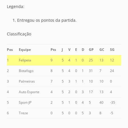
Legenda:
Entregou os pontos da partida.
Classificação
Pos
Equipe
Pts
J
V
E
D
GP
GC
SG
1
Felipeia
9
5
4
1
0
25
13
12
2
Botafogo
8
5
4
0
1
31
7
24
3
Palmeiras
7
5
3
1
1
10
10
0
4
Auto Esporte
4
5
2
0
3
17
13
4
5
Sport-JP
2
5
1
0
4
5
40
-35
6
Treze
0
5
0
0
5
3
8
-5