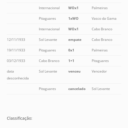
Internacional
WOx1
Palmeiras
Pitaguares
1xWO
Vasco da Gama
Internacional
WOx1
Cabo Branco
12/11/1933
Sol Levante
empate
Cabo Branco
19/11/1933
Pitaguares
0x1
Palmeiras
03/12/1933
Cabo Branco
1×1
Pitaguares
data
Sol Levante
venceu
Vencedor
desconhecida
Pitaguares
cancelado
Sol Levante
Classificação: