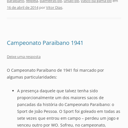
paraibano
,
felipeia
,
palmeiras-pb
,
união-pb
,
vasco da gama-pb
em
16 de abril de 2014
por
Vitor Dias
.
Campeonato Paraibano 1941
Deixe uma resposta
O Campeonato Paraibano de 1941 foi marcado por
algumas particularidades:
A presença daquele que talvez tenha sido
proporcionalmente um dos maiores sacos de
pancadas da história do Campeonato Paraibano: o
Sport de João Pessoa. O Sport foi goleado em todas as
sete vezes que entrou em campo – perdeu um jogo e
venceu outro por WO. Sofreu, no campeonato,