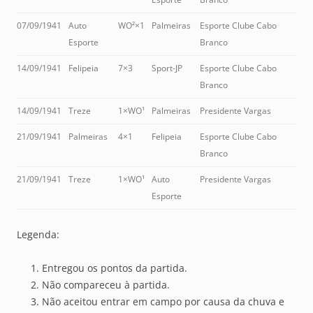
07/09/1941
Auto
WO²×1
Palmeiras
Esporte Clube Cabo
Esporte
Branco
14/09/1941
Felipeia
7×3
Sport-JP
Esporte Clube Cabo
Branco
14/09/1941
Treze
1×WO¹
Palmeiras
Presidente Vargas
21/09/1941
Palmeiras
4×1
Felipeia
Esporte Clube Cabo
Branco
21/09/1941
Treze
1×WO¹
Auto
Presidente Vargas
Esporte
Legenda:
Entregou os pontos da partida.
Não compareceu à partida.
Não aceitou entrar em campo por causa da chuva e