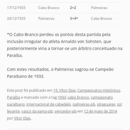
17/12/1933
Cabo Branco
2×2
Palmeiras
24/12/1933
Palmeiras
3×4*
Cabo Branco
*O Cabo Branco perdeu os pontos desta partida pela
inclusão irregular do atleta Arnaldo von Sohsten, que
posteriormente viria a tornar-se um árbitro conceituado na
Paraíba.
Com estes resultados, o Palmeiras sagrou-se Campeão
Paraibano de 1933.
Este post foi publicado em
15. Vítor Dias
,
Campeonatos Históricos
,
Paraíba
e marcado com a tag
1933
,
cabo branco
,
campeonato
paraibano
,
internacional de cabedelo
,
palmeiras-pb
,
pitaguares
,
sol
levante
,
vasco da gama-pb
,
vencedor-pb
em
12 de maio de 2014
por
Vitor Dias
.