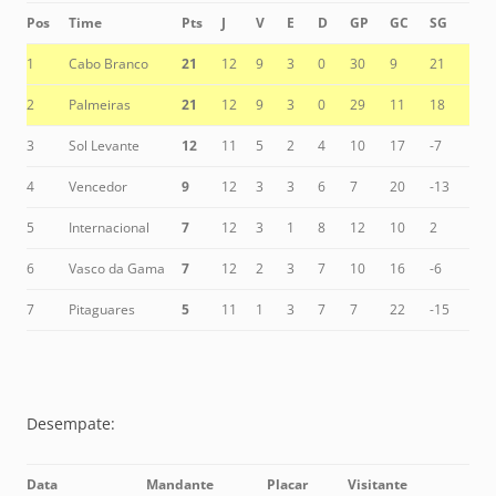
Pos
Time
Pts
J
V
E
D
GP
GC
SG
1
Cabo Branco
21
12
9
3
0
30
9
21
2
Palmeiras
21
12
9
3
0
29
11
18
3
Sol Levante
12
11
5
2
4
10
17
-7
4
Vencedor
9
12
3
3
6
7
20
-13
5
Internacional
7
12
3
1
8
12
10
2
6
Vasco da Gama
7
12
2
3
7
10
16
-6
7
Pitaguares
5
11
1
3
7
7
22
-15
Desempate:
Data
Mandante
Placar
Visitante