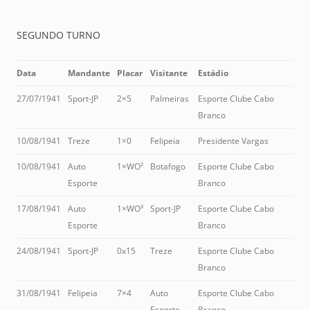
SEGUNDO TURNO
Data
Mandante
Placar
Visitante
Estádio
27/07/1941
Sport-JP
2×5
Palmeiras
Esporte Clube Cabo
Branco
10/08/1941
Treze
1×0
Felipeia
Presidente Vargas
10/08/1941
Auto
1×WO²
Botafogo
Esporte Clube Cabo
Esporte
Branco
17/08/1941
Auto
1×WO³
Sport-JP
Esporte Clube Cabo
Esporte
Branco
24/08/1941
Sport-JP
0x15
Treze
Esporte Clube Cabo
Branco
31/08/1941
Felipeia
7×4
Auto
Esporte Clube Cabo
Esporte
Branco