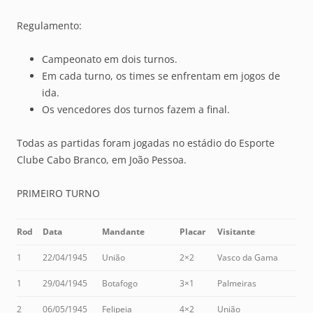
Regulamento:
Campeonato em dois turnos.
Em cada turno, os times se enfrentam em jogos de
ida.
Os vencedores dos turnos fazem a final.
Todas as partidas foram jogadas no estádio do Esporte
Clube Cabo Branco, em João Pessoa.
PRIMEIRO TURNO
Rod
Data
Mandante
Placar
Visitante
1
22/04/1945
União
2×2
Vasco da Gama
1
29/04/1945
Botafogo
3×1
Palmeiras
2
06/05/1945
Felipeia
4×2
União