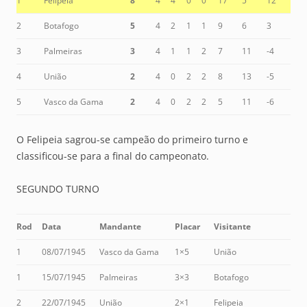
1
Felipeia
8
4
4
0
0
17
5
12
2
Botafogo
5
4
2
1
1
9
6
3
3
Palmeiras
3
4
1
1
2
7
11
-4
4
União
2
4
0
2
2
8
13
-5
5
Vasco da Gama
2
4
0
2
2
5
11
-6
O Felipeia sagrou-se campeão do primeiro turno e
classificou-se para a final do campeonato.
SEGUNDO TURNO
Rod
Data
Mandante
Placar
Visitante
1
08/07/1945
Vasco da Gama
1×5
União
1
15/07/1945
Palmeiras
3×3
Botafogo
2
22/07/1945
União
2×1
Felipeia