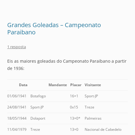
Grandes Goleadas – Campeonato
Paraibano
1 resposta
Eis as maiores goleadas do Campeonato Paraibano a partir
de 1936:
Data
Mandante
Placar
Visitante
01/06/1941
Botafogo
16×1
Sport-JP
24/08/1941
Sport-JP
0x15
Treze
18/05/1944
Dolaport
13×0*
Palmeiras
11/04/1979
Treze
13×0
Nacional de Cabedelo