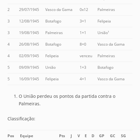
2
29/07/1945
Vasco da Gama
0x12
Palmeiras
3
12/08/1945
Botafogo
3×1
Felipeia
3
19/08/1945
Palmeiras
1×1
União¹
4
26/08/1945
Botafogo
8×0
Vasco da Gama
4
02/09/1945
Felipeia
venceu
Palmeiras
5
09/09/1945
União
1×3
Botafogo
5
16/09/1945
Felipeia
4×1
Vasco da Gama
O União perdeu os pontos da partida contra o
Palmeiras.
Classificação:
Pos
Equipe
Pts
J
V
E
D
GP
GC
SG