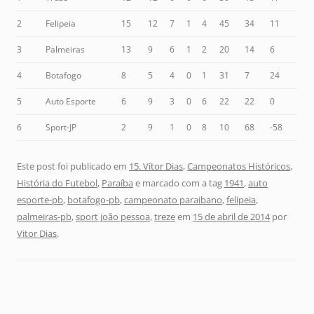
2
Felipeia
15
12
7
1
4
45
34
11
3
Palmeiras
13
9
6
1
2
20
14
6
4
Botafogo
8
5
4
0
1
31
7
24
5
Auto Esporte
6
9
3
0
6
22
22
0
6
Sport-JP
2
9
1
0
8
10
68
-58
Este post foi publicado em
15. Vítor Dias
,
Campeonatos Históricos
,
História do Futebol
,
Paraíba
e marcado com a tag
1941
,
auto
esporte-pb
,
botafogo-pb
,
campeonato paraibano
,
felipeia
,
palmeiras-pb
,
sport joão pessoa
,
treze
em
15 de abril de 2014
por
Vitor Dias
.