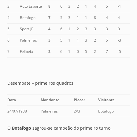
3
Auto Esporte
8
6
3
2
1
4
5
-1
4
Botafogo
7
5
3
1
1
8
4
4
5
Sport-JP
4
6
1
2
3
3
3
0
6
Palmeiras
3
5
1
1
3
2
5
-3
7
Felipeia
2
6
1
0
5
2
7
-5
Desempate – primeiros quadros
Data
Mandante
Placar
Visitante
24/07/1938
Palmeiras
2×3
Botafogo
O
Botafogo
sagrou-se campeão do primeiro turno.