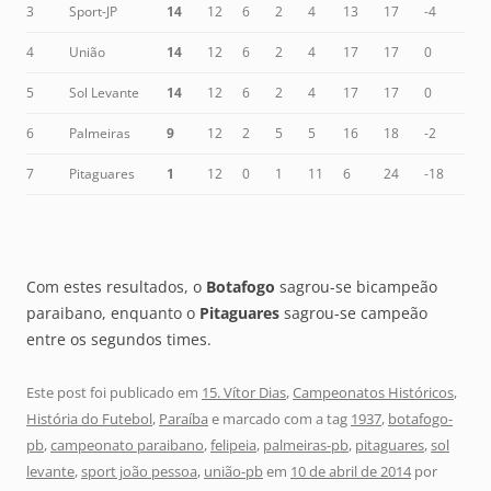
3
Sport-JP
14
12
6
2
4
13
17
-4
4
União
14
12
6
2
4
17
17
0
5
Sol Levante
14
12
6
2
4
17
17
0
6
Palmeiras
9
12
2
5
5
16
18
-2
7
Pitaguares
1
12
0
1
11
6
24
-18
Com estes resultados, o
Botafogo
sagrou-se bicampeão
paraibano, enquanto o
Pitaguares
sagrou-se campeão
entre os segundos times.
Este post foi publicado em
15. Vítor Dias
,
Campeonatos Históricos
,
História do Futebol
,
Paraíba
e marcado com a tag
1937
,
botafogo-
pb
,
campeonato paraibano
,
felipeia
,
palmeiras-pb
,
pitaguares
,
sol
levante
,
sport joão pessoa
,
união-pb
em
10 de abril de 2014
por