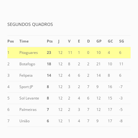
SEGUNDOS QUADROS
Pos
Time
Pts
J
V
E
D
GP
GC
SG
1
Pitaguares
23
12
11
1
0
10
4
6
2
Botafogo
18
12
8
2
2
21
10
11
3
Felipeia
14
12
4
6
2
14
8
6
4
Sport-JP
8
12
3
2
7
9
16
-7
5
Sol Levante
8
12
2
4
6
12
15
-3
6
Palmeiras
7
12
2
3
7
12
17
-5
7
União
6
12
1
4
7
9
17
-8