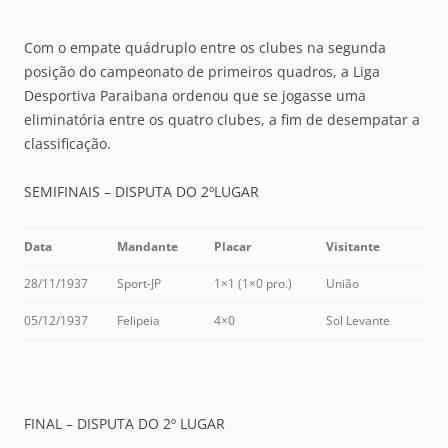
Com o empate quádruplo entre os clubes na segunda
posição do campeonato de primeiros quadros, a Liga
Desportiva Paraibana ordenou que se jogasse uma
eliminatória entre os quatro clubes, a fim de desempatar a
classificação.
SEMIFINAIS – DISPUTA DO 2ºLUGAR
Data
Mandante
Placar
Visitante
28/11/1937
Sport-JP
1×1 (1×0 pro.)
União
05/12/1937
Felipeia
4×0
Sol Levante
FINAL – DISPUTA DO 2º LUGAR