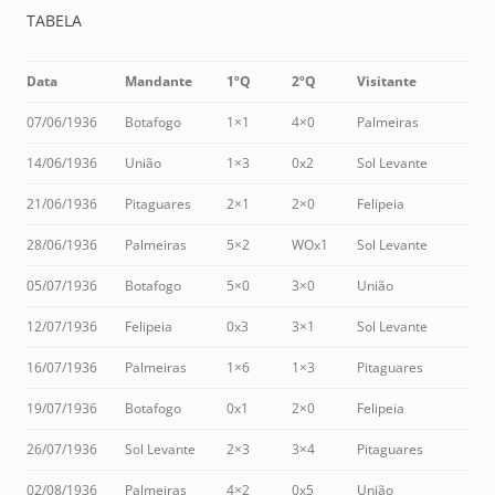
TABELA
Data
Mandante
1ºQ
2ºQ
Visitante
07/06/1936
Botafogo
1×1
4×0
Palmeiras
14/06/1936
União
1×3
0x2
Sol Levante
21/06/1936
Pitaguares
2×1
2×0
Felipeia
28/06/1936
Palmeiras
5×2
WOx1
Sol Levante
05/07/1936
Botafogo
5×0
3×0
União
12/07/1936
Felipeia
0x3
3×1
Sol Levante
16/07/1936
Palmeiras
1×6
1×3
Pitaguares
19/07/1936
Botafogo
0x1
2×0
Felipeia
26/07/1936
Sol Levante
2×3
3×4
Pitaguares
02/08/1936
Palmeiras
4×2
0x5
União