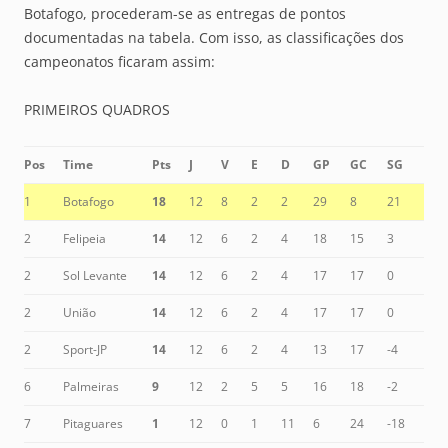
Botafogo, procederam-se as entregas de pontos
documentadas na tabela. Com isso, as classificações dos
campeonatos ficaram assim:
PRIMEIROS QUADROS
Pos
Time
Pts
J
V
E
D
GP
GC
SG
1
Botafogo
18
12
8
2
2
29
8
21
2
Felipeia
14
12
6
2
4
18
15
3
2
Sol Levante
14
12
6
2
4
17
17
0
2
União
14
12
6
2
4
17
17
0
2
Sport-JP
14
12
6
2
4
13
17
-4
6
Palmeiras
9
12
2
5
5
16
18
-2
7
Pitaguares
1
12
0
1
11
6
24
-18