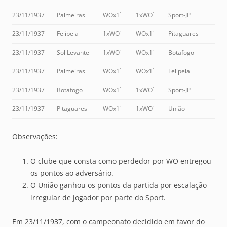
23/11/1937
Palmeiras
WOx1¹
1xWO¹
Sport-JP
23/11/1937
Felipeia
1xWO¹
WOx1¹
Pitaguares
23/11/1937
Sol Levante
1xWO¹
WOx1¹
Botafogo
23/11/1937
Palmeiras
WOx1¹
WOx1¹
Felipeia
23/11/1937
Botafogo
WOx1¹
1xWO¹
Sport-JP
23/11/1937
Pitaguares
WOx1¹
1xWO¹
União
Observações:
O clube que consta como perdedor por WO entregou
os pontos ao adversário.
O União ganhou os pontos da partida por escalação
irregular de jogador por parte do Sport.
Em 23/11/1937, com o campeonato decidido em favor do