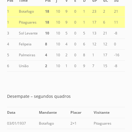
Pos
Time
Pts
J
V
E
D
GP
GC
SG
1
Botafogo
18
10
9
0
1
23
2
21
1
Pitaguares
18
10
9
0
1
17
6
11
3
Sol Levante
10
10
5
0
5
13
21
-8
4
Felipeia
8
10
4
0
6
12
12
0
5
Palmeiras
4
10
2
0
8
1
17
-16
6
União
2
10
1
0
9
7
15
-8
Desempate – segundos quadros
Data
Mandante
Placar
Visitante
03/01/1937
Botafogo
2×1
Pitaguares