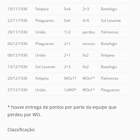
15/11/1936
Felipeia
0x4
2×3
Botafogo
22/11/1936
Pitaguares
0x6
4×0
Sol Levante
29/11/1936
União
1×2
perdeu
Palmeiras
06/12/1936
Pitaguares
2×1
venceu
Botafogo
08/12/1936
União
2×1
0x2
Felipeia
13/12/1936
Sol Levante
2×3
0x2
Botafogo
20/12/1936
Felipeia
WOx1*
WOx1*
Palmeiras
27/12/1936
União
1xWO*
WOx1*
Pitaguares
* houve entrega de pontos por parte da equipe que
perdeu por WO.
Classificação: