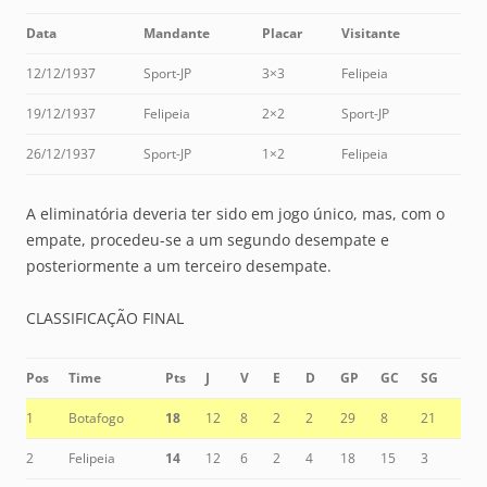
Data
Mandante
Placar
Visitante
12/12/1937
Sport-JP
3×3
Felipeia
19/12/1937
Felipeia
2×2
Sport-JP
26/12/1937
Sport-JP
1×2
Felipeia
A eliminatória deveria ter sido em jogo único, mas, com o
empate, procedeu-se a um segundo desempate e
posteriormente a um terceiro desempate.
CLASSIFICAÇÃO FINAL
Pos
Time
Pts
J
V
E
D
GP
GC
SG
1
Botafogo
18
12
8
2
2
29
8
21
2
Felipeia
14
12
6
2
4
18
15
3