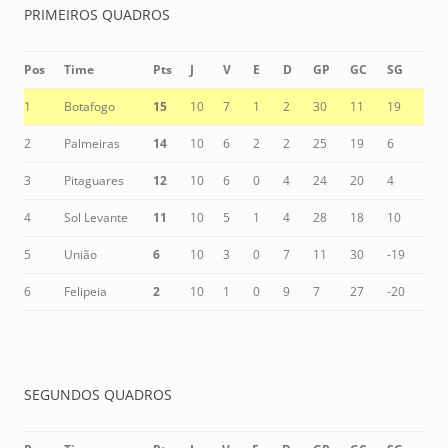
PRIMEIROS QUADROS
Pos
Time
Pts
J
V
E
D
GP
GC
SG
1
Botafogo
15
10
7
1
2
30
11
19
2
Palmeiras
14
10
6
2
2
25
19
6
3
Pitaguares
12
10
6
0
4
24
20
4
4
Sol Levante
11
10
5
1
4
28
18
10
5
União
6
10
3
0
7
11
30
-19
6
Felipeia
2
10
1
0
9
7
27
-20
SEGUNDOS QUADROS