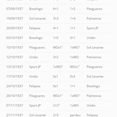
07/09/1937
Botafogo
6×1
1×2
Pitaguares
19/09/1937
Sol Levante
3×3
1×4
Palmeiras
26/09/1937
Felipeia
4×1
1×1
Sport-JP
03/10/1937
Botafogo
1×0
3×1
União
10/10/1937
Pitaguares
WOx1¹
1xWO¹
Sol Levante
12/10/1937
União
3×2
1xWO
Palmeiras
13/10/1937
Sport-JP
1xWO¹
WOx1¹
Pitaguares
17/10/1937
União
0x1
0x3
Sol Levante
24/10/1937
Felipeia
0x1
1×1
Botafogo
26/10/1937
Pitaguares
WOx1¹
1xWO¹
Palmeiras
07/11/1937
Sport-JP
2×2²
1xWO
União
21/11/1937
Sol Levante
2×5
perdeu
Felipeia