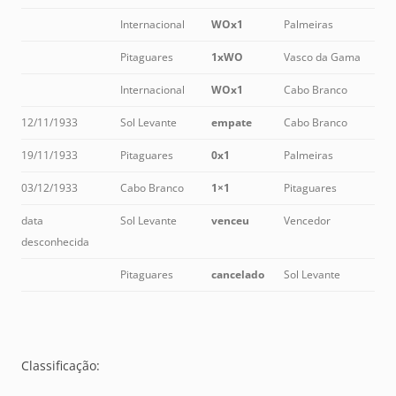
Internacional
WOx1
Palmeiras
Pitaguares
1xWO
Vasco da Gama
Internacional
WOx1
Cabo Branco
12/11/1933
Sol Levante
empate
Cabo Branco
19/11/1933
Pitaguares
0x1
Palmeiras
03/12/1933
Cabo Branco
1×1
Pitaguares
data
Sol Levante
venceu
Vencedor
desconhecida
Pitaguares
cancelado
Sol Levante
Classificação: