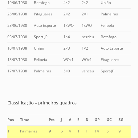
19/06/1938
Botafogo
4×2
2×2
União
26/06/1938
Pitaguares
2×2
2×1
Palmeiras
28/06/1938
Auto Esporte
1xWO
1xWO
Felipeia
03/07/1938
Sport-JP
1×4
perdeu
Botafogo
10/07/1938
União
2×3
1×2
Auto Esporte
13/07/1938
Felipeia
WOx1
WOx1
Pitaguares
17/07/1938
Palmeiras
5×0
venceu
Sport-JP
Classificação – primeiros quadros
Pos
Time
Pts
J
V
E
D
GP
GC
SG
1
Palmeiras
9
6
4
1
1
14
5
9