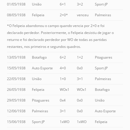
01/05/1938
União
6×1
3×2
Sport-JP
08/05/1938
Felipeia
2×0*
venceu
Palmeiras
*O Felipeia abandonou o campo quando vencia por 2×0 e foi
declarado perdedor. Posteriormente, o Felipeia desistiu de jogar o
returno e foi declarado perdedor por WO de todas as partidas
restantes, nos primeiros e segundos quadros.
13/05/1938
Botafogo
6×2
1×2
Pitaguares
15/05/1938
Auto Esporte
4×0
0x0
Sport-JP
22/05/1938
União
1×0
3×1
Palmeiras
26/05/1938
Felipeia
WOx1
WOx1
Botafogo
29/05/1938
Pitaguares
0x4
0x0
União
12/06/1938
Palmeiras
3×1
0x0
Auto Esporte
15/06/1938
Sport-JP
1xWO
1xWO
Felipeia