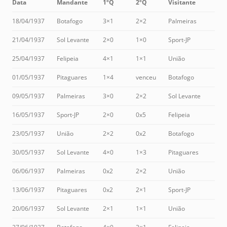
Data
Mandante
1ºQ
2ºQ
Visitante
18/04/1937
Botafogo
3×1
2×2
Palmeiras
21/04/1937
Sol Levante
2×0
1×0
Sport-JP
25/04/1937
Felipeia
4×1
1×1
União
01/05/1937
Pitaguares
1×4
venceu
Botafogo
09/05/1937
Palmeiras
3×0
2×2
Sol Levante
16/05/1937
Sport-JP
2×0
0x5
Felipeia
23/05/1937
União
2×2
0x2
Botafogo
30/05/1937
Sol Levante
4×0
1×3
Pitaguares
06/06/1937
Palmeiras
0x2
2×2
União
13/06/1937
Pitaguares
0x2
2×1
Sport-JP
20/06/1937
Sol Levante
2×1
1×1
União