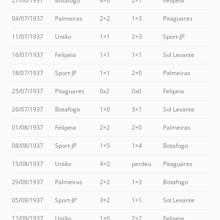
27/06/1937
Botafogo
4×0
2×1
Felipeia
04/07/1937
Palmeiras
2×2
1×3
Pitaguares
11/07/1937
União
1×1
2×3
Sport-JP
16/07/1937
Felipeia
1×1
1×1
Sol Levante
18/07/1937
Sport-JP
1×1
2×0
Palmeiras
25/07/1937
Pitaguares
0x2
0x0
Felipeia
26/07/1937
Botafogo
1×0
3×1
Sol Levante
01/08/1937
Felipeia
2×2
2×0
Palmeiras
08/08/1937
Sport-JP
1×5
1×4
Botafogo
15/08/1937
União
4×2
perdeu
Pitaguares
29/08/1937
Palmeiras
2×2
1×3
Botafogo
05/09/1937
Sport-JP
3×2
1×1
Sol Levante
12/09/1937
União
1×0
2×2
Felipeia