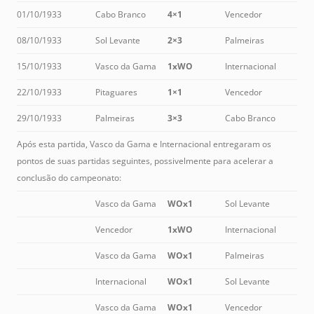
01/10/1933
Cabo Branco
4×1
Vencedor
08/10/1933
Sol Levante
2×3
Palmeiras
15/10/1933
Vasco da Gama
1xWO
Internacional
22/10/1933
Pitaguares
1×1
Vencedor
29/10/1933
Palmeiras
3×3
Cabo Branco
Após esta partida, Vasco da Gama e Internacional entregaram os
pontos de suas partidas seguintes, possivelmente para acelerar a
conclusão do campeonato:
Vasco da Gama
WOx1
Sol Levante
Vencedor
1xWO
Internacional
Vasco da Gama
WOx1
Palmeiras
Internacional
WOx1
Sol Levante
Vasco da Gama
WOx1
Vencedor