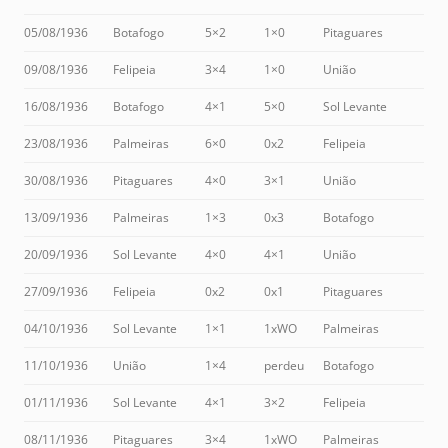
05/08/1936
Botafogo
5×2
1×0
Pitaguares
09/08/1936
Felipeia
3×4
1×0
União
16/08/1936
Botafogo
4×1
5×0
Sol Levante
23/08/1936
Palmeiras
6×0
0x2
Felipeia
30/08/1936
Pitaguares
4×0
3×1
União
13/09/1936
Palmeiras
1×3
0x3
Botafogo
20/09/1936
Sol Levante
4×0
4×1
União
27/09/1936
Felipeia
0x2
0x1
Pitaguares
04/10/1936
Sol Levante
1×1
1xWO
Palmeiras
11/10/1936
União
1×4
perdeu
Botafogo
01/11/1936
Sol Levante
4×1
3×2
Felipeia
08/11/1936
Pitaguares
3×4
1xWO
Palmeiras