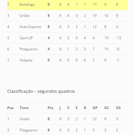
2
Botafogo
9
6
4
1
1
17
9
8
3
União
8
6
4
0
2
19
10
9
4
Auto Esporte
8
6
3
2
1
12
8
4
5
Sport-JP
4
6
2
0
4
4
19
-15
6
Pitaguares
4
6
1
2
3
7
15
-8
7
Felipeia
0
6
0
0
6
2
9
-7
Classificação – segundos quadros
Pos
Time
Pts
J
V
E
D
GP
GC
SG
1
União
8
6
3
2
1
12
9
3
2
Pitaguares
8
6
3
2
1
5
3
2