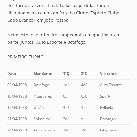
dos turnos fazem a final. Todas as partidas foram
disputadas no campo do Paraíba Clube (Esporte Clube
Cabo Branco), em João Pessoa.
Nota: este foi o primeiro campeonato em que tomaram
parte, juntos, Auto Esporte e Botafogo.
PRIMEIRO TURNO
Data
Mandante
1ºQ
2ºQ
Visitante
03/04/1938
Botafogo
1×1
4×0
Auto Esporte
10/04/1938
Pitaguares
0x1
0x0
Sport-JP
17/04/1938
União
4×2
3×2
Felipeia
21/04/1938
Palmeiras
3×1
x
Botafogo
24/04/1938
Auto Esporte
2×2
1×0
Pitaguares