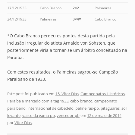
17/12/1933
Cabo Branco
2×2
Palmeiras
24/12/1933
Palmeiras
3×4*
Cabo Branco
*O Cabo Branco perdeu os pontos desta partida pela
inclusão irregular do atleta Arnaldo von Sohsten, que
posteriormente viria a tornar-se um árbitro conceituado na
Paraíba.
Com estes resultados, o Palmeiras sagrou-se Campeão
Paraibano de 1933.
Este post foi publicado em
15. Vítor Dias
,
Campeonatos Históricos
,
Paraíba
e marcado com a tag
1933
,
cabo branco
,
campeonato
paraibano
,
internacional de cabedelo
,
palmeiras-pb
,
pitaguares
,
sol
levante
,
vasco da gama-pb
,
vencedor-pb
em
12 de maio de 2014
por
Vitor Dias
.