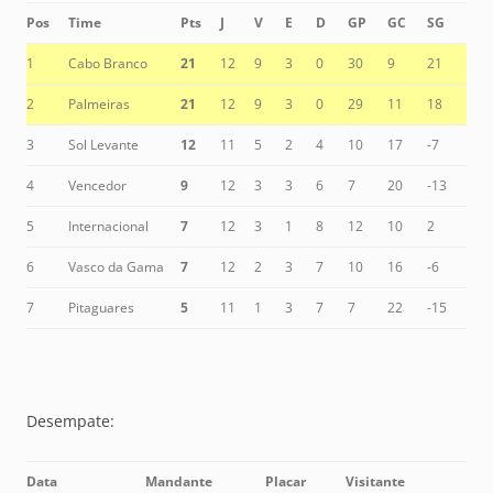
Pos
Time
Pts
J
V
E
D
GP
GC
SG
1
Cabo Branco
21
12
9
3
0
30
9
21
2
Palmeiras
21
12
9
3
0
29
11
18
3
Sol Levante
12
11
5
2
4
10
17
-7
4
Vencedor
9
12
3
3
6
7
20
-13
5
Internacional
7
12
3
1
8
12
10
2
6
Vasco da Gama
7
12
2
3
7
10
16
-6
7
Pitaguares
5
11
1
3
7
7
22
-15
Desempate:
Data
Mandante
Placar
Visitante