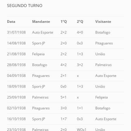
SEGUNDO TURNO
Data
Mandante
1ºQ
2ºQ
Visitante
31/07/1938
Auto Esporte
2×2
4×0
Botafogo
14/08/1938
Sport-JP
2×0
0x3
Pitaguares
21/08/1938
Felipeia
2×2
1×3
União
28/08/1938
Botafogo
4×2
3×2
Palmeiras
04/09/1938
Pitaguares
2×1
x
Auto Esporte
18/09/1938
Sport-JP
0x0
1×3
União
25/09/1938
Palmeiras
5×1
x
Felipeia
02/10/1938
Pitaguares
3×0
1×1
Botafogo
16/10/1938
Sport-JP
1×7
0x3
Auto Esporte
23/10/1938
Palmeiras
2×0
WOx1
União