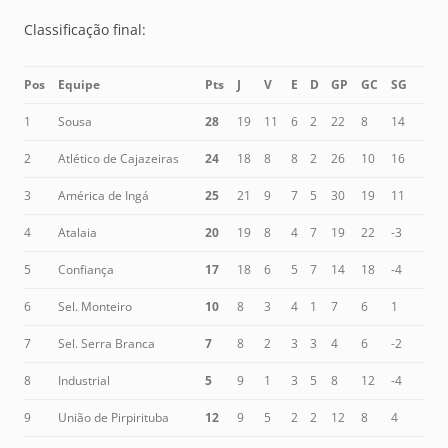
Classificação final:
Pos
Equipe
Pts
J
V
E
D
GP
GC
SG
1
Sousa
28
19
11
6
2
22
8
14
2
Atlético de Cajazeiras
24
18
8
8
2
26
10
16
3
América de Ingá
25
21
9
7
5
30
19
11
4
Atalaia
20
19
8
4
7
19
22
-3
5
Confiança
17
18
6
5
7
14
18
-4
6
Sel. Monteiro
10
8
3
4
1
7
6
1
7
Sel. Serra Branca
7
8
2
3
3
4
6
-2
8
Industrial
5
9
1
3
5
8
12
-4
9
União de Pirpirituba
12
9
5
2
2
12
8
4