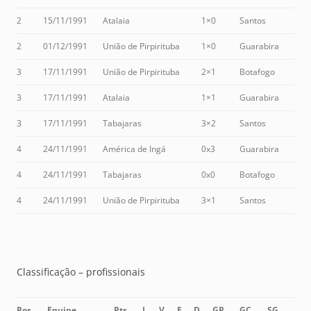
2
15/11/1991
Atalaia
1×0
Santos
2
01/12/1991
União de Pirpirituba
1×0
Guarabira
3
17/11/1991
União de Pirpirituba
2×1
Botafogo
3
17/11/1991
Atalaia
1×1
Guarabira
3
17/11/1991
Tabajaras
3×2
Santos
4
24/11/1991
América de Ingá
0x3
Guarabira
4
24/11/1991
Tabajaras
0x0
Botafogo
4
24/11/1991
União de Pirpirituba
3×1
Santos
Classificação – profissionais
Pos
Equipe
Pts
J
V
E
D
GP
GC
SG