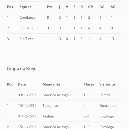
Pos
Equipe
Pts
J
V
E
D
GP
GC
SG
1
Confiança
3
3
1
1
1
2
1
1
2
Industrial
3
3
1
1
1
4
4
0
3
Rio Tinto
1
3
0
1
2
1
4
-3
Grupo do Brejo
Rod
Data
Mandante
Placar
Visitante
1
09/11/1991
América de Ingá
1×0
Santos
1
10/11/1991
Tabajaras
x
Guarabira
1
01/12/1991
Atalaia
0x1
Botafogo
2
15/11/1991
América de Ingá
1×0
Botafogo