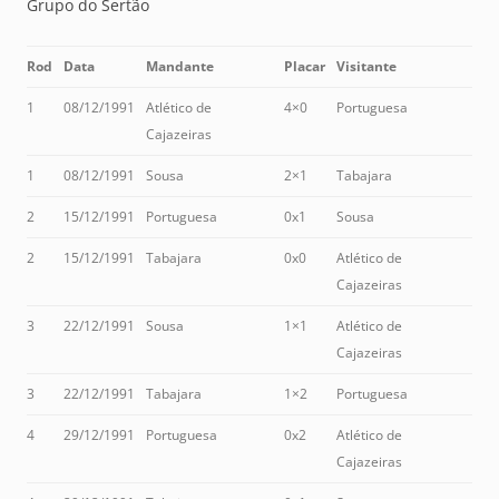
Grupo do Sertão
Rod
Data
Mandante
Placar
Visitante
1
08/12/1991
Atlético de
4×0
Portuguesa
Cajazeiras
1
08/12/1991
Sousa
2×1
Tabajara
2
15/12/1991
Portuguesa
0x1
Sousa
2
15/12/1991
Tabajara
0x0
Atlético de
Cajazeiras
3
22/12/1991
Sousa
1×1
Atlético de
Cajazeiras
3
22/12/1991
Tabajara
1×2
Portuguesa
4
29/12/1991
Portuguesa
0x2
Atlético de
Cajazeiras