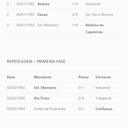
2
26/01/1992
Atalaia
1×0
Industrial
2
26/01/1992
Sousa
2×0
Sel. Serra Branca
2
26/01/1992
Sel. Monteiro
1×0
Atlético de
Cajazeiras
REPESCAGEM – PRIMEIRA FASE
Data
Mandante
Placar
Visitante
02/02/1992
Sel. Monteiro
5×1
Industrial
02/02/1992
Rio Tinto
2×0
Tabajaras
05/02/1992
União de Pirpirituba
0x1
Confiança