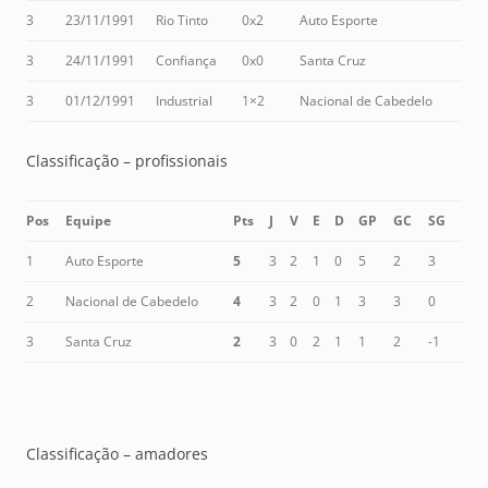
3
23/11/1991
Rio Tinto
0x2
Auto Esporte
3
24/11/1991
Confiança
0x0
Santa Cruz
3
01/12/1991
Industrial
1×2
Nacional de Cabedelo
Classificação – profissionais
Pos
Equipe
Pts
J
V
E
D
GP
GC
SG
1
Auto Esporte
5
3
2
1
0
5
2
3
2
Nacional de Cabedelo
4
3
2
0
1
3
3
0
3
Santa Cruz
2
3
0
2
1
1
2
-1
Classificação – amadores