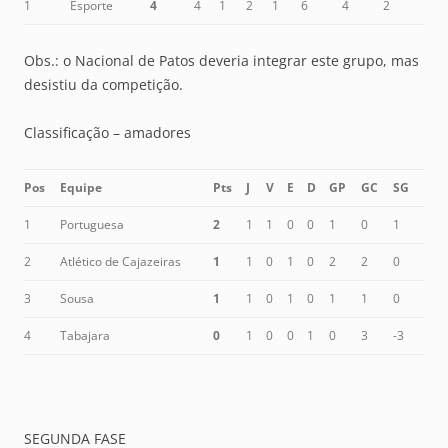
1
Esporte
4
4
1
2
1
6
4
2
Obs.: o Nacional de Patos deveria integrar este grupo, mas
desistiu da competição.
Classificação – amadores
Pos
Equipe
Pts
J
V
E
D
GP
GC
SG
1
Portuguesa
2
1
1
0
0
1
0
1
2
Atlético de Cajazeiras
1
1
0
1
0
2
2
0
3
Sousa
1
1
0
1
0
1
1
0
4
Tabajara
0
1
0
0
1
0
3
-3
SEGUNDA FASE