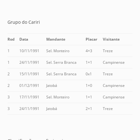
Grupo do Cariri
Rod
Data
Mandante
Placar
Visitante
1
10/11/1991
Sel. Monteiro
4×3
Treze
1
24/11/1991
Sel. Serra Branca
1×1
Campinense
2
15/11/1991
Sel. Serra Branca
0x1
Treze
2
01/12/1991
Jatobá
1×0
Campinense
3
17/11/1991
Sel. Monteiro
1×1
Campinense
3
24/11/1991
Jatobá
2×1
Treze