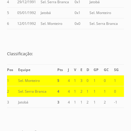
4
29/12/1991
Sel. Serra Branca
0x1
Jatobá
5
05/01/1992
Jatobá
0x1
Sel. Monteiro
6
12/01/1992
Sel. Monteiro
0x0
Sel. Serra Branca
Classificação:
Pos
Equipe
Pts
J
V
E
D
GP
GC
SG
1
Sel. Monteiro
5
4
1
3
0
1
0
1
2
Sel. Serra Branca
4
4
1
2
1
1
1
0
3
Jatobá
3
4
1
1
2
1
2
-1