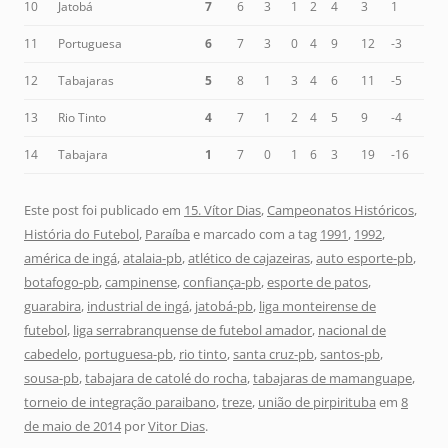
10
Jatobá
7
6
3
1
2
4
3
1
11
Portuguesa
6
7
3
0
4
9
12
-3
12
Tabajaras
5
8
1
3
4
6
11
-5
13
Rio Tinto
4
7
1
2
4
5
9
-4
14
Tabajara
1
7
0
1
6
3
19
-16
Este post foi publicado em
15. Vítor Dias
,
Campeonatos Históricos
,
História do Futebol
,
Paraíba
e marcado com a tag
1991
,
1992
,
américa de ingá
,
atalaia-pb
,
atlético de cajazeiras
,
auto esporte-pb
,
botafogo-pb
,
campinense
,
confiança-pb
,
esporte de patos
,
guarabira
,
industrial de ingá
,
jatobá-pb
,
liga monteirense de
futebol
,
liga serrabranquense de futebol amador
,
nacional de
cabedelo
,
portuguesa-pb
,
rio tinto
,
santa cruz-pb
,
santos-pb
,
sousa-pb
,
tabajara de catolé do rocha
,
tabajaras de mamanguape
,
torneio de integração paraibano
,
treze
,
união de pirpirituba
em
8
de maio de 2014
por
Vitor Dias
.