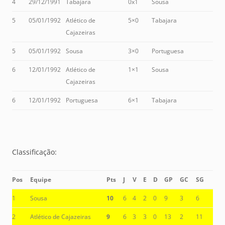
4
29/12/1991
Tabajara
0x1
Sousa
5
05/01/1992
Atlético de
5×0
Tabajara
Cajazeiras
5
05/01/1992
Sousa
3×0
Portuguesa
6
12/01/1992
Atlético de
1×1
Sousa
Cajazeiras
6
12/01/1992
Portuguesa
6×1
Tabajara
Classificação:
Pos
Equipe
Pts
J
V
E
D
GP
GC
SG
1
Sousa
10
6
4
2
0
9
3
6
2
Atlético de Cajazeiras
9
6
3
3
0
13
2
11