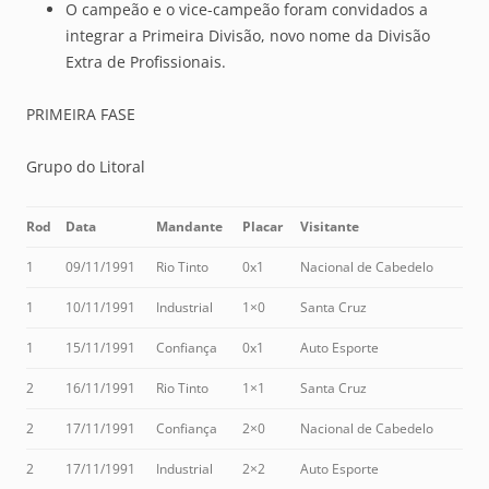
O campeão e o vice-campeão foram convidados a
integrar a Primeira Divisão, novo nome da Divisão
Extra de Profissionais.
PRIMEIRA FASE
Grupo do Litoral
Rod
Data
Mandante
Placar
Visitante
1
09/11/1991
Rio Tinto
0x1
Nacional de Cabedelo
1
10/11/1991
Industrial
1×0
Santa Cruz
1
15/11/1991
Confiança
0x1
Auto Esporte
2
16/11/1991
Rio Tinto
1×1
Santa Cruz
2
17/11/1991
Confiança
2×0
Nacional de Cabedelo
2
17/11/1991
Industrial
2×2
Auto Esporte