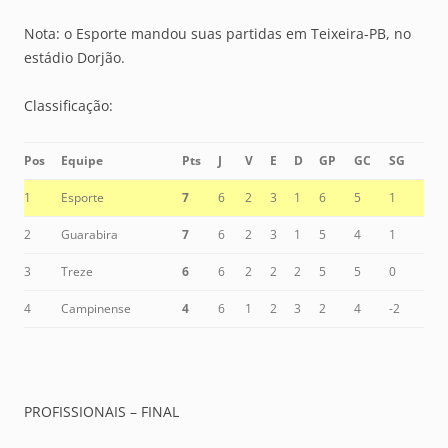
Nota: o Esporte mandou suas partidas em Teixeira-PB, no
estádio Dorjão.
Classificação:
Pos
Equipe
Pts
J
V
E
D
GP
GC
SG
1
Esporte
7
6
2
3
1
6
5
1
2
Guarabira
7
6
2
3
1
5
4
1
3
Treze
6
6
2
2
2
5
5
0
4
Campinense
4
6
1
2
3
2
4
-2
PROFISSIONAIS – FINAL