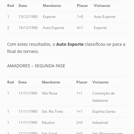
Rod
Data
Mandante
Placar
Visitante
1
13/12/1990
Esporte
1×0
Auto Esporte
2
16/12/1990
Auto Esporte
4×1
Esporte
Com estes resultados, o
Auto Esporte
classificou-se para a
final do torneio.
AMADORES – SEGUNDA FASE
Rod
Data
Mandante
Placar
Visitante
1
11/11/1990
Vila Nova
1×1
Conceição de
Itabaiana
1
11/11/1990
Sel. Rio Tinto
1×1
Espírito Santo
1
11/11/1990
Náutico
2×0
Industrial
1
11/11/1990
Sel. Sapé
3×0
Sel. Mamanguape