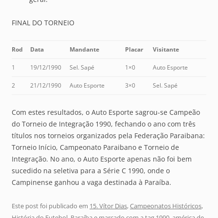
FINAL DO TORNEIO
Rod
Data
Mandante
Placar
Visitante
1
19/12/1990
Sel. Sapé
1×0
Auto Esporte
2
21/12/1990
Auto Esporte
3×0
Sel. Sapé
Com estes resultados, o Auto Esporte sagrou-se Campeão
do Torneio de Integração 1990, fechando o ano com três
títulos nos torneios organizados pela Federação Paraibana:
Torneio Início, Campeonato Paraibano e Torneio de
Integração. No ano, o Auto Esporte apenas não foi bem
sucedido na seletiva para a Série C 1990, onde o
Campinense ganhou a vaga destinada à Paraíba.
Este post foi publicado em
15. Vítor Dias
,
Campeonatos Históricos
,
História do Futebol
,
Paraíba
e marcado com a tag
1990
,
américa de