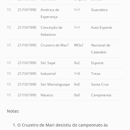
11
21/10/1990
América de
1×1
Guarabira
Esperança
11
21/10/1990
Conceição de
1×1
Auto Esporte
Itabaiana
11
21/10/1990
Cruzeiro de Mari¹
WOx1
Nacional de
Cabedelo
11
21/10/1990
Sel. Sapé
0x2
Esporte
11
21/10/1990
Industrial
1×0
Treze
11
21/10/1990
Sel. Mamanguape
0x0
Santa Cruz
11
21/10/1990
Náutico
0x0
Campinense
Notas:
O Cruzeiro de Mari desistiu do campeonato às