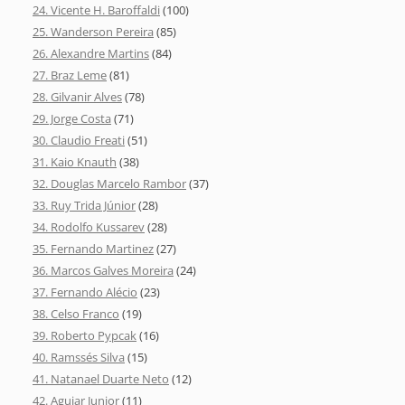
24. Vicente H. Baroffaldi
(100)
25. Wanderson Pereira
(85)
26. Alexandre Martins
(84)
27. Braz Leme
(81)
28. Gilvanir Alves
(78)
29. Jorge Costa
(71)
30. Claudio Freati
(51)
31. Kaio Knauth
(38)
32. Douglas Marcelo Rambor
(37)
33. Ruy Trida Júnior
(28)
34. Rodolfo Kussarev
(28)
35. Fernando Martinez
(27)
36. Marcos Galves Moreira
(24)
37. Fernando Alécio
(23)
38. Celso Franco
(19)
39. Roberto Pypcak
(16)
40. Ramssés Silva
(15)
41. Natanael Duarte Neto
(12)
42. Aguiar Junior
(11)