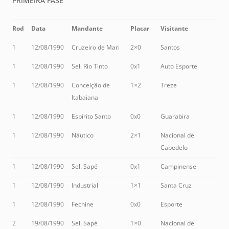
PRIMEIRA FASE
Rod
Data
Mandante
Placar
Visitante
1
12/08/1990
Cruzeiro de Mari
2×0
Santos
1
12/08/1990
Sel. Rio Tinto
0x1
Auto Esporte
1
12/08/1990
Conceição de
1×2
Treze
Itabaiana
1
12/08/1990
Espírito Santo
0x0
Guarabira
1
12/08/1990
Náutico
2×1
Nacional de
Cabedelo
1
12/08/1990
Sel. Sapé
0x1
Campinense
1
12/08/1990
Industrial
1×1
Santa Cruz
1
12/08/1990
Fechine
0x0
Esporte
2
19/08/1990
Sel. Sapé
1×0
Nacional de