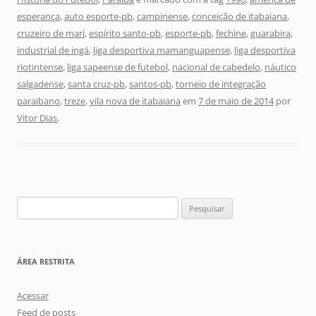
esperança
,
auto esporte-pb
,
campinense
,
conceição de itabaiana
,
cruzeiro de mari
,
espírito santo-pb
,
esporte-pb
,
fechine
,
guarabira
,
industrial de ingá
,
liga desportiva mamanguapense
,
liga desportiva
riotintense
,
liga sapeense de futebol
,
nacional de cabedelo
,
náutico
salgadense
,
santa cruz-pb
,
santos-pb
,
torneio de integração
paraibano
,
treze
,
vila nova de itabaiana
em
7 de maio de 2014
por
Vitor Dias
.
Pesquisar
por:
ÁREA RESTRITA
Acessar
Feed de posts