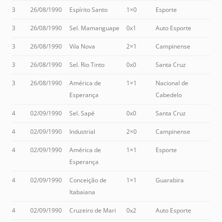
3
26/08/1990
Espírito Santo
1×0
Esporte
3
26/08/1990
Sel. Mamanguape
0x1
Auto Esporte
3
26/08/1990
Vila Nova
2×1
Campinense
3
26/08/1990
Sel. Rio Tinto
0x0
Santa Cruz
3
26/08/1990
América de
1×1
Nacional de
Esperança
Cabedelo
4
02/09/1990
Sel. Sapé
0x0
Santa Cruz
4
02/09/1990
Industrial
2×0
Campinense
4
02/09/1990
América de
1×1
Esporte
Esperança
4
02/09/1990
Conceição de
1×1
Guarabira
Itabaiana
4
02/09/1990
Cruzeiro de Mari
0x2
Auto Esporte