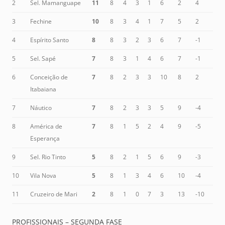
2
Sel. Mamanguape
11
8
4
3
1
6
2
4
3
Fechine
10
8
3
4
1
7
5
2
4
Espírito Santo
8
8
3
2
3
6
7
-1
5
Sel. Sapé
7
8
3
1
4
6
7
-1
6
Conceição de
7
8
2
3
3
10
8
2
Itabaiana
7
Náutico
7
8
2
3
3
5
9
-4
8
América de
7
8
1
5
2
4
9
-5
Esperança
9
Sel. Rio Tinto
5
8
2
1
5
6
9
-3
10
Vila Nova
5
8
1
3
4
6
10
-4
11
Cruzeiro de Mari
2
8
1
0
7
3
13
-10
PROFISSIONAIS – SEGUNDA FASE