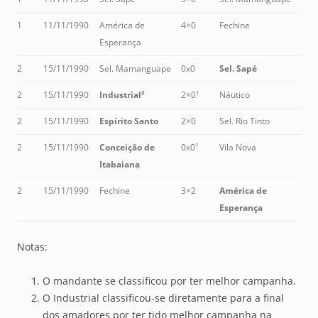
1
11/11/1990
América de
4×0
Fechine
Esperança
2
15/11/1990
Sel. Mamanguape
0x0
Sel. Sapé
2
15/11/1990
Industrial²
2×0¹
Náutico
2
15/11/1990
Espírito Santo
2×0
Sel. Rio Tinto
2
15/11/1990
Conceição de
0x0¹
Vila Nova
Itabaiana
2
15/11/1990
Fechine
3×2
América de
Esperança
Notas:
O mandante se classificou por ter melhor campanha.
O Industrial classificou-se diretamente para a final
dos amadores por ter tido melhor campanha na