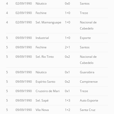
4
02/09/1990
Náutico
0x0
Santos
4
02/09/1990
Fechine
1×0
Treze
4
02/09/1990
Sel. Mamanguape
1×0
Nacional de
Cabedelo
5
09/09/1990
Industrial
1×0
Esporte
5
09/09/1990
Fechine
2×1
Santos
5
09/09/1990
Sel. Rio Tinto
0x2
Nacional de
Cabedelo
5
09/09/1990
Náutico
0x1
Guarabira
5
09/09/1990
Espírito Santo
0x2
Campinense
5
09/09/1990
Cruzeiro de Mari
0x1
Treze
5
09/09/1990
Sel. Sapé
1×3
Auto Esporte
5
09/09/1990
Vila Nova
1×2
Santa Cruz