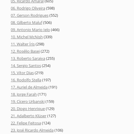
05. Ricardo Amaral
(605)
06. Rodrigo Oliveira
(598)
07. Gerson Rodrigues
(552)
08. Gilberto Maluf
(506)
09. Antonio Mario Ielo
(466)
10. Michel McNish
(339)
11. Walter Íris
(298)
12. Rosélio Basei
(272)
13. Roberto Saraiva
(255)
14. Sergio Santos
(254)
15. Vítor Dias
(219)
16. Rodolfo Stella
(197)
17. Auriel de Almeida
(191)
18. Jorge Farah
(171)
19. Cícero Urbanski
(159)
20. Diogo Henrique
(129)
21. Adalberto Klüser
(127)
22. Felipe Feitosa
(124)
23. José Ricardo Almeida
(106)