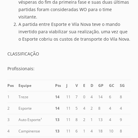
vésperas do fim da primeira fase e suas duas últimas
partidas foram consideradas WO para o time
visitante.
A partida entre Esporte e Vila Nova teve o mando
invertido para viabilizar sua realização, uma vez que
o Esporte cobriu os custos de transporte do Vila Nova.
CLASSIFICAÇÃO
Profissionais:
Pos
Equipe
Pts
J
V
E
D
GP
GC
SG
1
Treze
14
11
7
0
4
14
6
8
2
Esporte
14
11
5
4
2
8
4
4
3
Auto Esporte¹
13
11
8
2
1
13
4
9
4
Campinense
13
11
6
1
4
18
10
8