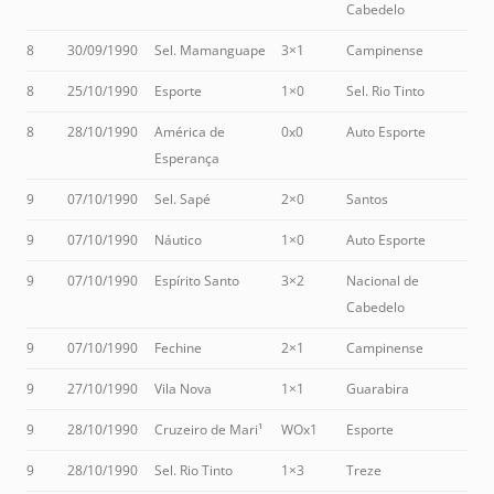
Cabedelo
8
30/09/1990
Sel. Mamanguape
3×1
Campinense
8
25/10/1990
Esporte
1×0
Sel. Rio Tinto
8
28/10/1990
América de
0x0
Auto Esporte
Esperança
9
07/10/1990
Sel. Sapé
2×0
Santos
9
07/10/1990
Náutico
1×0
Auto Esporte
9
07/10/1990
Espírito Santo
3×2
Nacional de
Cabedelo
9
07/10/1990
Fechine
2×1
Campinense
9
27/10/1990
Vila Nova
1×1
Guarabira
9
28/10/1990
Cruzeiro de Mari¹
WOx1
Esporte
9
28/10/1990
Sel. Rio Tinto
1×3
Treze