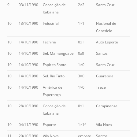
9
03/11/1990
Conceição de
2×2
Santa Cruz
Itabaiana
10
13/10/1990
Industrial
1×1
Nacional de
Cabedelo
10
14/10/1990
Fechine
0x1
Auto Esporte
10
14/10/1990
Sel. Mamanguape
0x0
Santos
10
14/10/1990
Espírito Santo
1×0
Santa Cruz
10
14/10/1990
Sel. Rio Tinto
3×0
Guarabira
10
14/10/1990
América de
1×0
Treze
Esperança
10
28/10/1990
Conceição de
0x1
Campinense
Itabaiana
10
04/11/1990
Esporte
1×1²
Vila Nova
11
20/10/1990
Vila Nova
empate
Santos