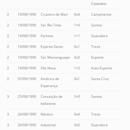
Cabedelo
2
19/08/1990
Cruzeiro de Mari
0x4
Campinense
2
19/08/1990
Sel. Rio Tinto
1×0
Santos
2
19/08/1990
Fechine
1×1
Guarabira
2
19/08/1990
Espírito Santo
0x1
Treze
2
19/08/1990
Sel. Mamanguape
0x0
Esporte
2
19/08/1990
Vila Nova
1×2
Auto Esporte
2
07/09/1990
América de
0x1
Santa Cruz
Esperança
3
25/08/1990
Conceição de
3×0
Santos
Itabaiana
3
26/08/1990
Náutico
0x4
Treze
3
26/08/1990
Industrial
0x0
Guarabira