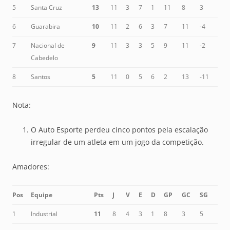
5
Santa Cruz
13
11
3
7
1
11
8
3
6
Guarabira
10
11
2
6
3
7
11
-4
7
Nacional de
9
11
3
3
5
9
11
-2
Cabedelo
8
Santos
5
11
0
5
6
2
13
-11
Nota:
O Auto Esporte perdeu cinco pontos pela escalação
irregular de um atleta em um jogo da competição.
Amadores:
Pos
Equipe
Pts
J
V
E
D
GP
GC
SG
1
Industrial
11
8
4
3
1
8
3
5