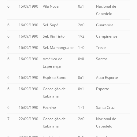
6
15/09/1990
Vila Nova
0x1
Nacional de
Cabedelo
6
16/09/1990
Sel. Sapé
2×0
Guarabira
6
16/09/1990
Sel. Rio Tinto
1×2
Campinense
6
16/09/1990
Sel. Mamanguape
1×0
Treze
6
16/09/1990
América de
0x0
Santos
Esperança
6
16/09/1990
Espírito Santo
0x1
Auto Esporte
6
16/09/1990
Conceição de
0x1
Esporte
Itabaiana
6
16/09/1990
Fechine
1×1
Santa Cruz
7
22/09/1990
Conceição de
2×0
Nacional de
Itabaiana
Cabedelo