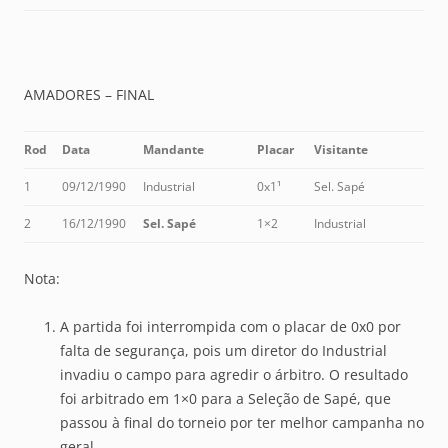
AMADORES – FINAL
Rod
Data
Mandante
Placar
Visitante
1
09/12/1990
Industrial
0x1¹
Sel. Sapé
2
16/12/1990
Sel. Sapé
1×2
Industrial
Nota:
A partida foi interrompida com o placar de 0x0 por
falta de segurança, pois um diretor do Industrial
invadiu o campo para agredir o árbitro. O resultado
foi arbitrado em 1×0 para a Seleção de Sapé, que
passou à final do torneio por ter melhor campanha no
geral.