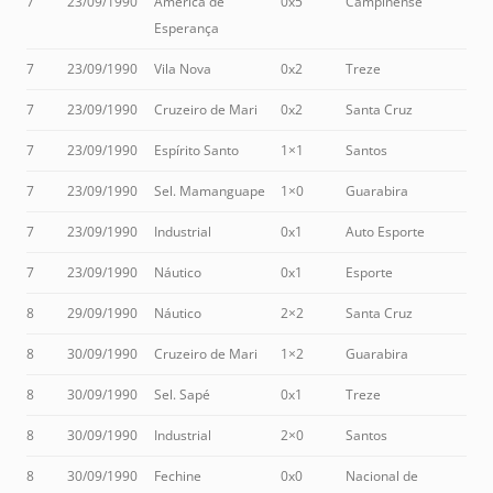
7
23/09/1990
América de
0x5
Campinense
Esperança
7
23/09/1990
Vila Nova
0x2
Treze
7
23/09/1990
Cruzeiro de Mari
0x2
Santa Cruz
7
23/09/1990
Espírito Santo
1×1
Santos
7
23/09/1990
Sel. Mamanguape
1×0
Guarabira
7
23/09/1990
Industrial
0x1
Auto Esporte
7
23/09/1990
Náutico
0x1
Esporte
8
29/09/1990
Náutico
2×2
Santa Cruz
8
30/09/1990
Cruzeiro de Mari
1×2
Guarabira
8
30/09/1990
Sel. Sapé
0x1
Treze
8
30/09/1990
Industrial
2×0
Santos
8
30/09/1990
Fechine
0x0
Nacional de