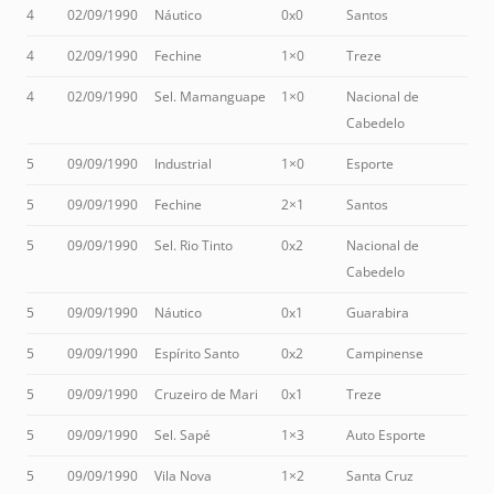
4
02/09/1990
Náutico
0x0
Santos
4
02/09/1990
Fechine
1×0
Treze
4
02/09/1990
Sel. Mamanguape
1×0
Nacional de
Cabedelo
5
09/09/1990
Industrial
1×0
Esporte
5
09/09/1990
Fechine
2×1
Santos
5
09/09/1990
Sel. Rio Tinto
0x2
Nacional de
Cabedelo
5
09/09/1990
Náutico
0x1
Guarabira
5
09/09/1990
Espírito Santo
0x2
Campinense
5
09/09/1990
Cruzeiro de Mari
0x1
Treze
5
09/09/1990
Sel. Sapé
1×3
Auto Esporte
5
09/09/1990
Vila Nova
1×2
Santa Cruz