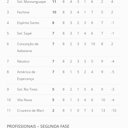
2
Sel. Mamanguape
11
8
4
3
1
6
2
4
3
Fechine
10
8
3
4
1
7
5
2
4
Espírito Santo
8
8
3
2
3
6
7
-1
5
Sel. Sapé
7
8
3
1
4
6
7
-1
6
Conceição de
7
8
2
3
3
10
8
2
Itabaiana
7
Náutico
7
8
2
3
3
5
9
-4
8
América de
7
8
1
5
2
4
9
-5
Esperança
9
Sel. Rio Tinto
5
8
2
1
5
6
9
-3
10
Vila Nova
5
8
1
3
4
6
10
-4
11
Cruzeiro de Mari
2
8
1
0
7
3
13
-10
PROFISSIONAIS – SEGUNDA FASE