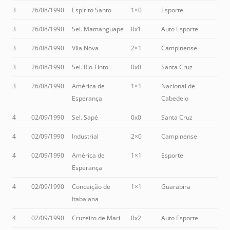
3
26/08/1990
Espírito Santo
1×0
Esporte
3
26/08/1990
Sel. Mamanguape
0x1
Auto Esporte
3
26/08/1990
Vila Nova
2×1
Campinense
3
26/08/1990
Sel. Rio Tinto
0x0
Santa Cruz
3
26/08/1990
América de
1×1
Nacional de
Esperança
Cabedelo
4
02/09/1990
Sel. Sapé
0x0
Santa Cruz
4
02/09/1990
Industrial
2×0
Campinense
4
02/09/1990
América de
1×1
Esporte
Esperança
4
02/09/1990
Conceição de
1×1
Guarabira
Itabaiana
4
02/09/1990
Cruzeiro de Mari
0x2
Auto Esporte