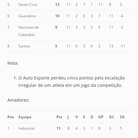
5
Santa Cruz
13
11
3
7
1
11
8
3
6
Guarabira
10
11
2
6
3
7
11
-4
7
Nacional de
9
11
3
3
5
9
11
-2
Cabedelo
8
Santos
5
11
0
5
6
2
13
-11
Nota:
O Auto Esporte perdeu cinco pontos pela escalação
irregular de um atleta em um jogo da competição.
Amadores:
Pos
Equipe
Pts
J
V
E
D
GP
GC
SG
1
Industrial
11
8
4
3
1
8
3
5