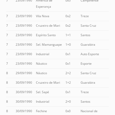
7
23/09/1990
América de
0x5
Campinense
Esperança
7
23/09/1990
Vila Nova
0x2
Treze
7
23/09/1990
Cruzeiro de Mari
0x2
Santa Cruz
7
23/09/1990
Espírito Santo
1×1
Santos
7
23/09/1990
Sel. Mamanguape
1×0
Guarabira
7
23/09/1990
Industrial
0x1
Auto Esporte
7
23/09/1990
Náutico
0x1
Esporte
8
29/09/1990
Náutico
2×2
Santa Cruz
8
30/09/1990
Cruzeiro de Mari
1×2
Guarabira
8
30/09/1990
Sel. Sapé
0x1
Treze
8
30/09/1990
Industrial
2×0
Santos
8
30/09/1990
Fechine
0x0
Nacional de