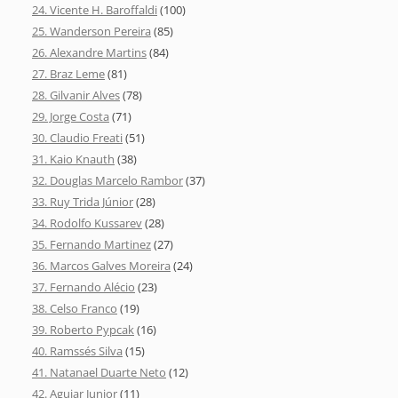
24. Vicente H. Baroffaldi
(100)
25. Wanderson Pereira
(85)
26. Alexandre Martins
(84)
27. Braz Leme
(81)
28. Gilvanir Alves
(78)
29. Jorge Costa
(71)
30. Claudio Freati
(51)
31. Kaio Knauth
(38)
32. Douglas Marcelo Rambor
(37)
33. Ruy Trida Júnior
(28)
34. Rodolfo Kussarev
(28)
35. Fernando Martinez
(27)
36. Marcos Galves Moreira
(24)
37. Fernando Alécio
(23)
38. Celso Franco
(19)
39. Roberto Pypcak
(16)
40. Ramssés Silva
(15)
41. Natanael Duarte Neto
(12)
42. Aguiar Junior
(11)