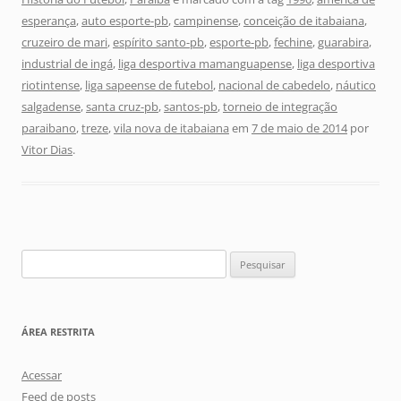
esperança
,
auto esporte-pb
,
campinense
,
conceição de itabaiana
,
cruzeiro de mari
,
espírito santo-pb
,
esporte-pb
,
fechine
,
guarabira
,
industrial de ingá
,
liga desportiva mamanguapense
,
liga desportiva
riotintense
,
liga sapeense de futebol
,
nacional de cabedelo
,
náutico
salgadense
,
santa cruz-pb
,
santos-pb
,
torneio de integração
paraibano
,
treze
,
vila nova de itabaiana
em
7 de maio de 2014
por
Vitor Dias
.
Pesquisar
por:
ÁREA RESTRITA
Acessar
Feed de posts