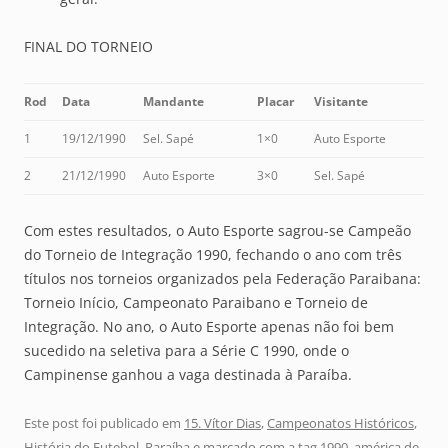
FINAL DO TORNEIO
Rod
Data
Mandante
Placar
Visitante
1
19/12/1990
Sel. Sapé
1×0
Auto Esporte
2
21/12/1990
Auto Esporte
3×0
Sel. Sapé
Com estes resultados, o Auto Esporte sagrou-se Campeão
do Torneio de Integração 1990, fechando o ano com três
títulos nos torneios organizados pela Federação Paraibana:
Torneio Início, Campeonato Paraibano e Torneio de
Integração. No ano, o Auto Esporte apenas não foi bem
sucedido na seletiva para a Série C 1990, onde o
Campinense ganhou a vaga destinada à Paraíba.
Este post foi publicado em
15. Vítor Dias
,
Campeonatos Históricos
,
História do Futebol
,
Paraíba
e marcado com a tag
1990
,
américa de