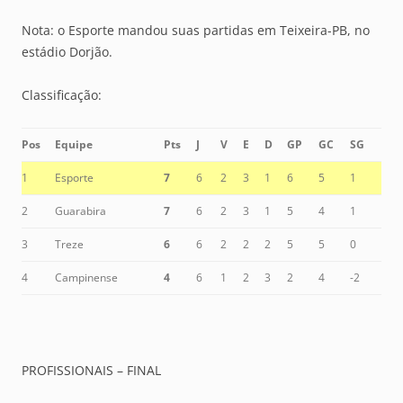
Nota: o Esporte mandou suas partidas em Teixeira-PB, no
estádio Dorjão.
Classificação:
Pos
Equipe
Pts
J
V
E
D
GP
GC
SG
1
Esporte
7
6
2
3
1
6
5
1
2
Guarabira
7
6
2
3
1
5
4
1
3
Treze
6
6
2
2
2
5
5
0
4
Campinense
4
6
1
2
3
2
4
-2
PROFISSIONAIS – FINAL