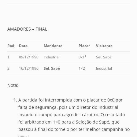
AMADORES – FINAL
Rod
Data
Mandante
Placar
Visitante
1
09/12/1990
Industrial
0x1¹
Sel. Sapé
2
16/12/1990
Sel. Sapé
1×2
Industrial
Nota:
A partida foi interrompida com o placar de 0x0 por
falta de segurança, pois um diretor do Industrial
invadiu o campo para agredir o árbitro. O resultado
foi arbitrado em 1×0 para a Seleção de Sapé, que
passou à final do torneio por ter melhor campanha no
geral.