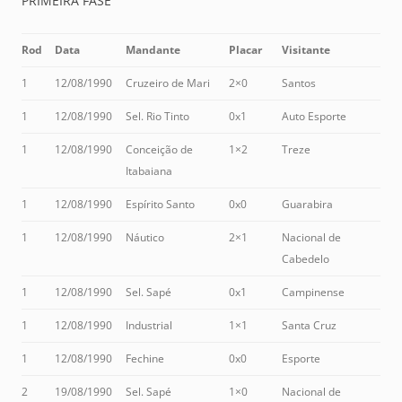
PRIMEIRA FASE
Rod
Data
Mandante
Placar
Visitante
1
12/08/1990
Cruzeiro de Mari
2×0
Santos
1
12/08/1990
Sel. Rio Tinto
0x1
Auto Esporte
1
12/08/1990
Conceição de
1×2
Treze
Itabaiana
1
12/08/1990
Espírito Santo
0x0
Guarabira
1
12/08/1990
Náutico
2×1
Nacional de
Cabedelo
1
12/08/1990
Sel. Sapé
0x1
Campinense
1
12/08/1990
Industrial
1×1
Santa Cruz
1
12/08/1990
Fechine
0x0
Esporte
2
19/08/1990
Sel. Sapé
1×0
Nacional de