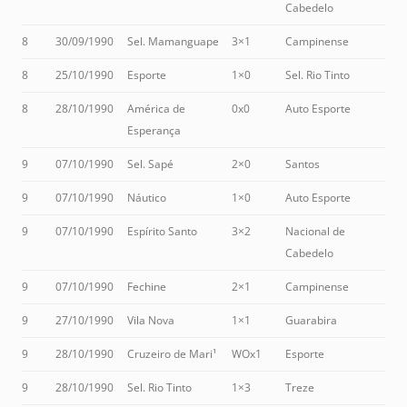
Cabedelo
8
30/09/1990
Sel. Mamanguape
3×1
Campinense
8
25/10/1990
Esporte
1×0
Sel. Rio Tinto
8
28/10/1990
América de
0x0
Auto Esporte
Esperança
9
07/10/1990
Sel. Sapé
2×0
Santos
9
07/10/1990
Náutico
1×0
Auto Esporte
9
07/10/1990
Espírito Santo
3×2
Nacional de
Cabedelo
9
07/10/1990
Fechine
2×1
Campinense
9
27/10/1990
Vila Nova
1×1
Guarabira
9
28/10/1990
Cruzeiro de Mari¹
WOx1
Esporte
9
28/10/1990
Sel. Rio Tinto
1×3
Treze