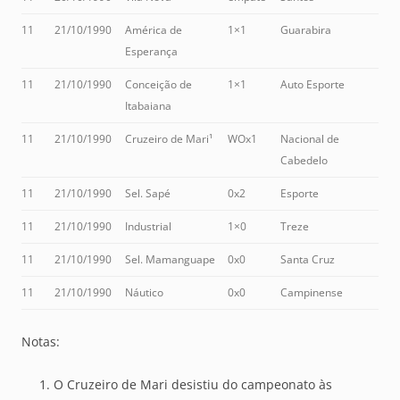
11
21/10/1990
América de
1×1
Guarabira
Esperança
11
21/10/1990
Conceição de
1×1
Auto Esporte
Itabaiana
11
21/10/1990
Cruzeiro de Mari¹
WOx1
Nacional de
Cabedelo
11
21/10/1990
Sel. Sapé
0x2
Esporte
11
21/10/1990
Industrial
1×0
Treze
11
21/10/1990
Sel. Mamanguape
0x0
Santa Cruz
11
21/10/1990
Náutico
0x0
Campinense
Notas:
O Cruzeiro de Mari desistiu do campeonato às