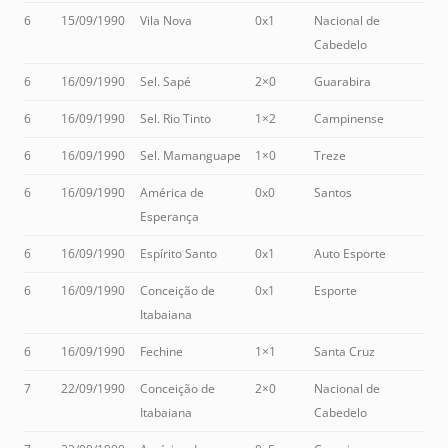
6
15/09/1990
Vila Nova
0x1
Nacional de
Cabedelo
6
16/09/1990
Sel. Sapé
2×0
Guarabira
6
16/09/1990
Sel. Rio Tinto
1×2
Campinense
6
16/09/1990
Sel. Mamanguape
1×0
Treze
6
16/09/1990
América de
0x0
Santos
Esperança
6
16/09/1990
Espírito Santo
0x1
Auto Esporte
6
16/09/1990
Conceição de
0x1
Esporte
Itabaiana
6
16/09/1990
Fechine
1×1
Santa Cruz
7
22/09/1990
Conceição de
2×0
Nacional de
Itabaiana
Cabedelo