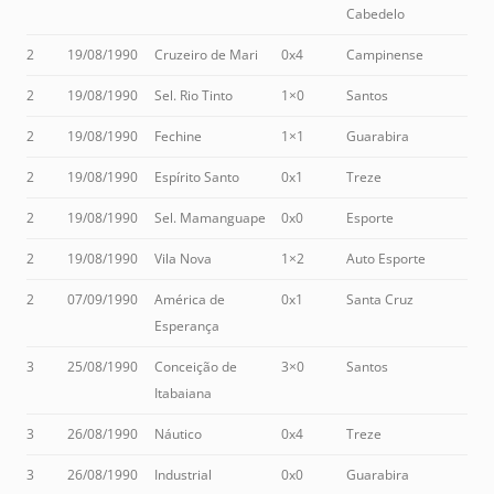
Cabedelo
2
19/08/1990
Cruzeiro de Mari
0x4
Campinense
2
19/08/1990
Sel. Rio Tinto
1×0
Santos
2
19/08/1990
Fechine
1×1
Guarabira
2
19/08/1990
Espírito Santo
0x1
Treze
2
19/08/1990
Sel. Mamanguape
0x0
Esporte
2
19/08/1990
Vila Nova
1×2
Auto Esporte
2
07/09/1990
América de
0x1
Santa Cruz
Esperança
3
25/08/1990
Conceição de
3×0
Santos
Itabaiana
3
26/08/1990
Náutico
0x4
Treze
3
26/08/1990
Industrial
0x0
Guarabira