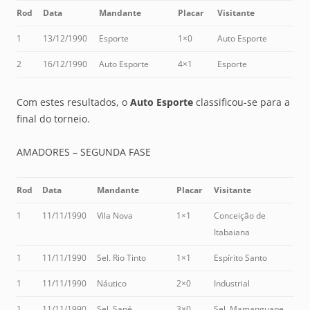
Rod
Data
Mandante
Placar
Visitante
1
13/12/1990
Esporte
1×0
Auto Esporte
2
16/12/1990
Auto Esporte
4×1
Esporte
Com estes resultados, o
Auto Esporte
classificou-se para a
final do torneio.
AMADORES – SEGUNDA FASE
Rod
Data
Mandante
Placar
Visitante
1
11/11/1990
Vila Nova
1×1
Conceição de
Itabaiana
1
11/11/1990
Sel. Rio Tinto
1×1
Espírito Santo
1
11/11/1990
Náutico
2×0
Industrial
1
11/11/1990
Sel. Sapé
3×0
Sel. Mamanguape