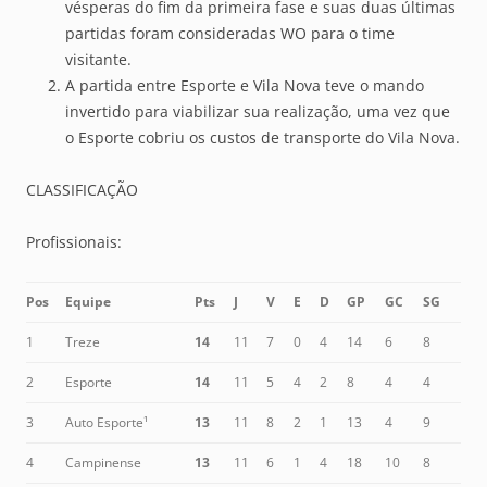
vésperas do fim da primeira fase e suas duas últimas
partidas foram consideradas WO para o time
visitante.
A partida entre Esporte e Vila Nova teve o mando
invertido para viabilizar sua realização, uma vez que
o Esporte cobriu os custos de transporte do Vila Nova.
CLASSIFICAÇÃO
Profissionais:
Pos
Equipe
Pts
J
V
E
D
GP
GC
SG
1
Treze
14
11
7
0
4
14
6
8
2
Esporte
14
11
5
4
2
8
4
4
3
Auto Esporte¹
13
11
8
2
1
13
4
9
4
Campinense
13
11
6
1
4
18
10
8