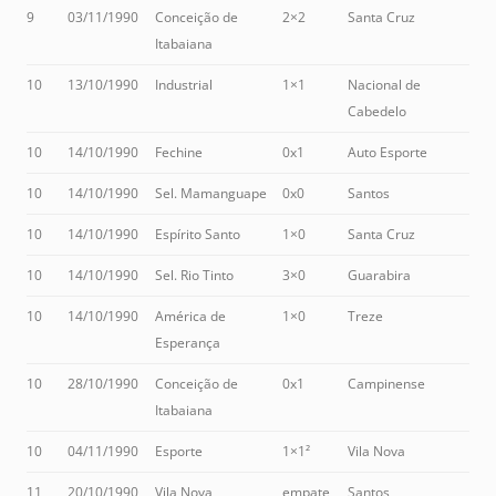
9
03/11/1990
Conceição de
2×2
Santa Cruz
Itabaiana
10
13/10/1990
Industrial
1×1
Nacional de
Cabedelo
10
14/10/1990
Fechine
0x1
Auto Esporte
10
14/10/1990
Sel. Mamanguape
0x0
Santos
10
14/10/1990
Espírito Santo
1×0
Santa Cruz
10
14/10/1990
Sel. Rio Tinto
3×0
Guarabira
10
14/10/1990
América de
1×0
Treze
Esperança
10
28/10/1990
Conceição de
0x1
Campinense
Itabaiana
10
04/11/1990
Esporte
1×1²
Vila Nova
11
20/10/1990
Vila Nova
empate
Santos