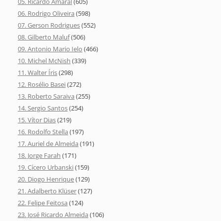
05. Ricardo Amaral
(605)
06. Rodrigo Oliveira
(598)
07. Gerson Rodrigues
(552)
08. Gilberto Maluf
(506)
09. Antonio Mario Ielo
(466)
10. Michel McNish
(339)
11. Walter Íris
(298)
12. Rosélio Basei
(272)
13. Roberto Saraiva
(255)
14. Sergio Santos
(254)
15. Vítor Dias
(219)
16. Rodolfo Stella
(197)
17. Auriel de Almeida
(191)
18. Jorge Farah
(171)
19. Cícero Urbanski
(159)
20. Diogo Henrique
(129)
21. Adalberto Klüser
(127)
22. Felipe Feitosa
(124)
23. José Ricardo Almeida
(106)