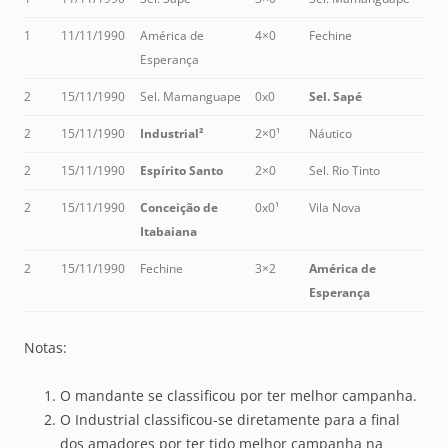
1
11/11/1990
América de
4×0
Fechine
Esperança
2
15/11/1990
Sel. Mamanguape
0x0
Sel. Sapé
2
15/11/1990
Industrial²
2×0¹
Náutico
2
15/11/1990
Espírito Santo
2×0
Sel. Rio Tinto
2
15/11/1990
Conceição de
0x0¹
Vila Nova
Itabaiana
2
15/11/1990
Fechine
3×2
América de
Esperança
Notas:
O mandante se classificou por ter melhor campanha.
O Industrial classificou-se diretamente para a final
dos amadores por ter tido melhor campanha na