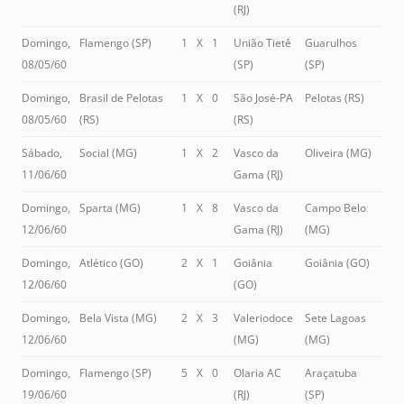
(RJ)
Domingo,
Flamengo (SP)
1
X
1
União Tietê
Guarulhos
08/05/60
(SP)
(SP)
Domingo,
Brasil de Pelotas
1
X
0
São José-PA
Pelotas (RS)
08/05/60
(RS)
(RS)
Sábado,
Social (MG)
1
X
2
Vasco da
Oliveira (MG)
11/06/60
Gama (RJ)
Domingo,
Sparta (MG)
1
X
8
Vasco da
Campo Belo
12/06/60
Gama (RJ)
(MG)
Domingo,
Atlético (GO)
2
X
1
Goiânia
Goiânia (GO)
12/06/60
(GO)
Domingo,
Bela Vista (MG)
2
X
3
Valeriodoce
Sete Lagoas
12/06/60
(MG)
(MG)
Domingo,
Flamengo (SP)
5
X
0
Olaria AC
Araçatuba
19/06/60
(RJ)
(SP)