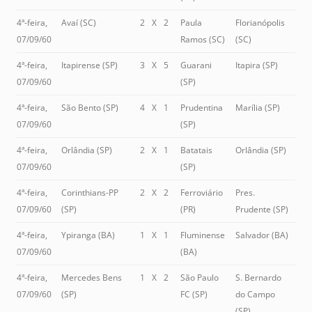
4ª-feira,
Avaí (SC)
2
X
2
Paula
Florianópolis
07/09/60
Ramos (SC)
(SC)
4ª-feira,
Itapirense (SP)
3
X
5
Guarani
Itapira (SP)
07/09/60
(SP)
4ª-feira,
São Bento (SP)
4
X
1
Prudentina
Marília (SP)
07/09/60
(SP)
4ª-feira,
Orlândia (SP)
2
X
1
Batatais
Orlândia (SP)
07/09/60
(SP)
4ª-feira,
Corinthians-PP
2
X
2
Ferroviário
Pres.
07/09/60
(SP)
(PR)
Prudente (SP)
4ª-feira,
Ypiranga (BA)
1
X
1
Fluminense
Salvador (BA)
07/09/60
(BA)
4ª-feira,
Mercedes Bens
1
X
2
São Paulo
S. Bernardo
07/09/60
(SP)
FC (SP)
do Campo
(SP)