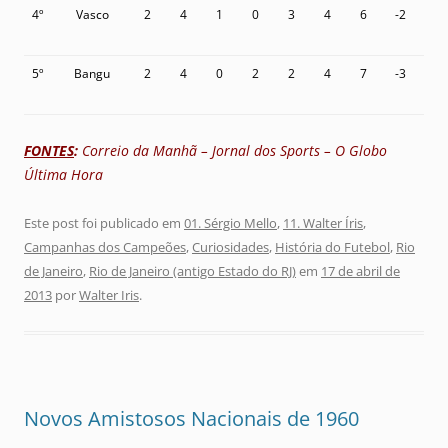
4º
Vasco
2
4
1
0
3
4
6
-2
5º
Bangu
2
4
0
2
2
4
7
-3
FONTES
:
Correio da Manhã – Jornal dos Sports – O Globo
Última Hora
Este post foi publicado em
01. Sérgio Mello
,
11. Walter Íris
,
Campanhas dos Campeões
,
Curiosidades
,
História do Futebol
,
Rio
de Janeiro
,
Rio de Janeiro (antigo Estado do RJ)
em
17 de abril de
2013
por
Walter Iris
.
Novos Amistosos Nacionais de 1960