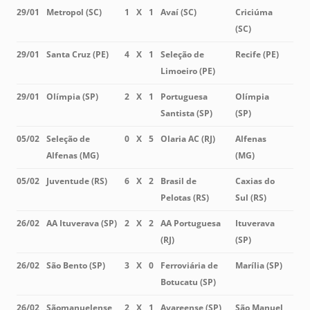
29/01
Metropol (SC)
1
X
1
Avaí (SC)
Criciúma
(SC)
29/01
Santa Cruz (PE)
4
X
1
Seleção de
Recife (PE)
Limoeiro (PE)
29/01
Olímpia (SP)
2
X
1
Portuguesa
Olímpia
Santista (SP)
(SP)
05/02
Seleção de
0
X
5
Olaria AC (RJ)
Alfenas
Alfenas (MG)
(MG)
05/02
Juventude (RS)
6
X
2
Brasil de
Caxias do
Pelotas (RS)
Sul (RS)
26/02
AA Ituverava (SP)
2
X
2
AA Portuguesa
Ituverava
(RJ)
(SP)
26/02
São Bento (SP)
3
X
0
Ferroviária de
Marília (SP)
Botucatu (SP)
26/02
Sãomanuelense
2
X
1
Avareense (SP)
São Manuel