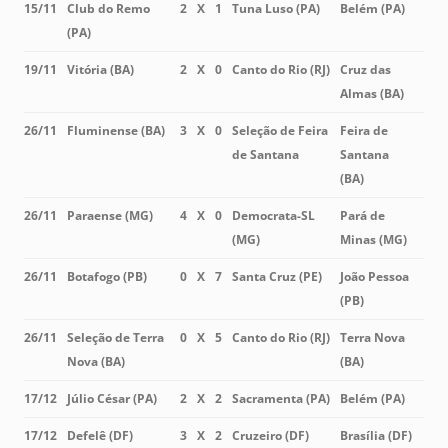
15/11
Club do Remo
2
X
1
Tuna Luso (PA)
Belém (PA)
(PA)
19/11
Vitória (BA)
2
X
0
Canto do Rio (RJ)
Cruz das
Almas (BA)
26/11
Fluminense (BA)
3
X
0
Seleção de Feira
Feira de
de Santana
Santana
(BA)
26/11
Paraense (MG)
4
X
0
Democrata-SL
Pará de
(MG)
Minas (MG)
26/11
Botafogo (PB)
0
X
7
Santa Cruz (PE)
João Pessoa
(PB)
26/11
Seleção de Terra
0
X
5
Canto do Rio (RJ)
Terra Nova
Nova (BA)
(BA)
17/12
Júlio César (PA)
2
X
2
Sacramenta (PA)
Belém (PA)
17/12
Defelê (DF)
3
X
2
Cruzeiro (DF)
Brasília (DF)