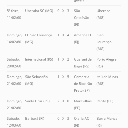
(Juvenil)
5ª-feira,
Uberaba SC (MG)
0
X
3
São
Uberaba
11/02/60
Cristóvão
(MG)
(RJ)
Domingo,
EC São Lourenço
1
X
4
America FC
São
14/02/60
(MG)
(RJ)
Lourenço
(MG)
Sábado,
Internacional (RS)
1
X
2
Guarani de
Porto Alegre
20/02/60
Bagé (RS)
(RS)
Domingo,
São Sebastião
1
X
5
Comercial
Itaú de Minas
21/02/60
(MG)
de Ribeirão
(MG)
Preto (SP)
Domingo,
Santa Cruz (PE)
2
X
0
Maravilhas
Recife (PE)
21/02/60
(PE)
Sábado,
Barbará (RJ)
0
X
3
Olaria AC
Barra Mansa
12/03/60
(RJ)
(RJ)