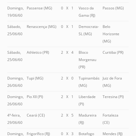
Domingo,
Passense (MG)
0
X
1
Vasco da
Passos (MG)
19/06/60
Gama (RJ)
Sábado,
Renascença (MG)
0
X
1
Democrata-
Belo
25/06/60
SL (MG)
Horizonte
(MG)
Sábado,
Athletico (PR)
2
X
4
Bloco
Curitiba (PR)
25/06/60
Morgenau
(PR)
Domingo,
Tupi (MG)
2
X
0
Tupinambás
Juiz de Fora
26/06/60
(MG)
(MG)
Domingo,
Pio XII (PI)
2
X
1
Liberdade
Teresina (PI)
26/06/60
(PI)
4ª-feira,
Ceará (CE)
2
X
5
Madureira
Fortaleza
29/06/60
(RJ)
(CE)
Domingo,
Frigorífico (RJ)
0
X
3
Botafogo
Mendes (RJ)