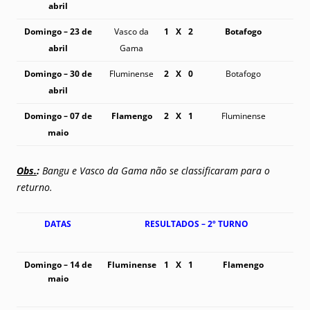
abril
Domingo – 23 de
Vasco da
1
X
2
Botafogo
abril
Gama
Domingo – 30 de
Fluminense
2
X
0
Botafogo
abril
Domingo – 07 de
Flamengo
2
X
1
Fluminense
maio
Obs.
:
Bangu e Vasco da Gama não se classificaram para o
returno.
DATAS
RESULTADOS – 2º TURNO
Domingo – 14 de
Fluminense
1
X
1
Flamengo
maio