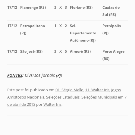
17/12
Flamengo (RS)
3
X
3
Floriano (RS)
Caxias do
Sul (RS)
17/12
Petropolitano
1
X
2
Sel.
Petrópolis
(RJ)
Departamento
(RJ)
Autônomo (RJ)
17/12
São José (RS)
3
X
5
Aimoré (RS)
Porto Alegre
(RS)
FONTES
:
Diversos jornais (RJ)
Este post foi publicado em
01. Sérgio Mello
,
11. Walter Íris
,
Jogos
Amistosos Nacionais
,
Seleções Estaduais
,
Seleções Municipais
em
7
de abril de 2013
por
Walter Iris
.