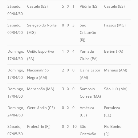
Sábado,
Castelo (ES)
5
X
1
Vitória (ES)
Castelo (ES)
09/04/60
Sábado,
Seleção do Norte
0
X
3
São
Passos (MG)
09/04/60
(MG)
Cristóvão
(RJ)
Domingo,
União Esportiva
1
X
4
Yamada
Belém (PA)
17/04/60
(PA)
Clube (PA)
Domingo,
Nacional/Rio
2
X
0
Usina Labor
Manaus (AM)
17/04/60
Negro (AM)
(AM)
Domingo,
Maranhão (MA)
3
X
0
Sampaio
São Luís (MA)
17/04/60
Correa (MA)
Domingo,
Gentilândia (CE)
0
X
0
América
Fortaleza
24/04/60
(CE)
(CE)
Sábado,
Proletário (RJ)
0
X
10
São
Rio Bonito
07/05/60
Cristóvão
(RJ)