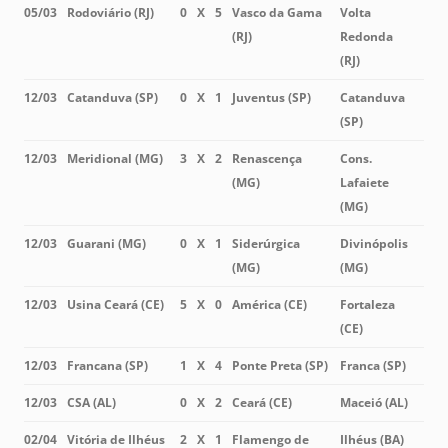
05/03
Rodoviário (RJ)
0
X
5
Vasco da Gama
Volta
(RJ)
Redonda
(RJ)
12/03
Catanduva (SP)
0
X
1
Juventus (SP)
Catanduva
(SP)
12/03
Meridional (MG)
3
X
2
Renascença
Cons.
(MG)
Lafaiete
(MG)
12/03
Guarani (MG)
0
X
1
Siderúrgica
Divinópolis
(MG)
(MG)
12/03
Usina Ceará (CE)
5
X
0
América (CE)
Fortaleza
(CE)
12/03
Francana (SP)
1
X
4
Ponte Preta (SP)
Franca (SP)
12/03
CSA (AL)
0
X
2
Ceará (CE)
Maceió (AL)
02/04
Vitória de Ilhéus
2
X
1
Flamengo de
Ilhéus (BA)