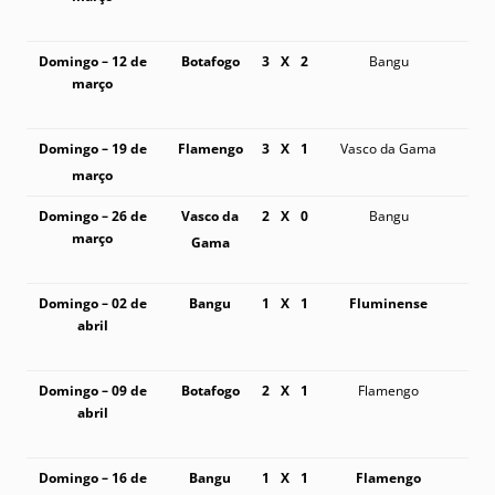
Domingo – 12 de
Botafogo
3
X
2
Bangu
março
Domingo – 19 de
Flamengo
3
X
1
Vasco da Gama
março
Domingo – 26 de
Vasco da
2
X
0
Bangu
março
Gama
Domingo – 02 de
Bangu
1
X
1
Fluminense
abril
Domingo – 09 de
Botafogo
2
X
1
Flamengo
abril
Domingo – 16 de
Bangu
1
X
1
Flamengo