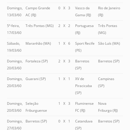
Domingo,
Campo Grande
0
X
3
Vasco da
Rio de Janeiro
13/03/60
AC (RJ)
Gama (RJ)
(RJ)
5ª-feira,
Três Pontas (MG)
2
X
2
Portuguesa
Três Pontas
17/03/60
(RJ)
(MG)
Sábado,
Maranhão (MA)
1
X
6
Sport Recife
São Luís (MA)
19/03/60
(PE)
Domingo,
Fortaleza (SP)
2
X
3
Barretos
Barretos (SP)
20/03/60
(SP)
Domingo,
Guarani (SP)
1
X
1
XV de
Campinas
20/03/60
Piracicaba
(SP)
(SP)
Domingo,
Seleção
1
X
3
Fluminense
Nova
20/03/60
Friburguense
FC (RJ)
Friburgo (RJ)
Domingo,
Barretos (SP)
0
X
1
Catanduva
Barretos (SP)
27/03/60
(SP)