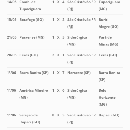
14/05
Comb. de
1
X
4
São Cristóvão FR
Tupaciguara
Tupaciguara
(RJ)
(MG)
15/05
Botafogo (GO)
1
X
2
São Cristóvão FR
Buriti
(RJ)
Alegre (GO)
21/05
Paraense (MG)
1
X
5
Siderúrgica
Pará de
(MG)
Minas (MG)
28/05
Ceres (GO)
2
X
1
São Cristóvão FR
Ceres (GO)
(RJ)
1º/06
Barra Bonita (SP)
1
X
7
Noroeste (SP)
Barra Bonita
(SP)
1º/06
América Mineiro
1
X
0
Siderúrgica
Belo
(MG)
(MG)
Horizonte
(MG)
1º/06
Seleção de
0
X
5
São Cristóvão FR
Itapaci (GO)
Itapaci (GO)
(RJ)