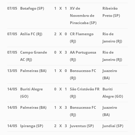
07/05
Botafogo (SP)
1
X
1
XV de
Ribeirão
Novembro de
Preto (SP)
Piracicaba (SP)
07/05
Atília FC (RJ)
2
X
0
CR Flamengo
Rio de
(RJ)
Janeiro (RJ)
07/05
Campo Grande
0
X
3
AA Portuguesa
Rio de
AC (RJ)
(RJ)
Janeiro (RJ)
13/05
Palmeiras (BA)
1
X
0
Bonsucesso FC
Juazeiro
(RJ)
(BA)
14/05
Buriti Alegre
0
X
1
São Cristóvão FR
Buriti
(GO)
(RJ)
Alegre (GO)
14/05
Palmeiras (BA)
1
X
3
Bonsucesso FC
Juazeiro
(RJ)
(BA)
14/05
Ipiranga (SP)
2
X
3
Juventus (SP)
Jundiaí (SP)