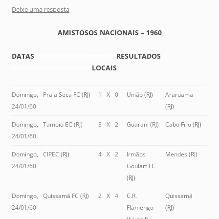
Deixe uma resposta
AMISTOSOS NACIONAIS – 1960
DATAS
xxxxxxxxxxxxxxxxxxxx
RESULTADOS
xxxxxxxxxxxxxxxxxxxx
LOCAIS
Domingo,
Praia Seca FC (RJ)
1
X
0
União (RJ)
Araruama
24/01/60
(RJ)
Domingo,
Tamoio EC (RJ)
3
X
2
Guarani (RJ)
Cabo Frio (RJ)
24/01/60
Domingo,
CIPEC (RJ)
4
X
2
Irmãos
Mendes (RJ)
24/01/60
Goulart FC
(RJ)
Domingo,
Quissamã FC (RJ)
2
X
4
C.R.
Quissamã
24/01/60
Flamengo
(RJ)