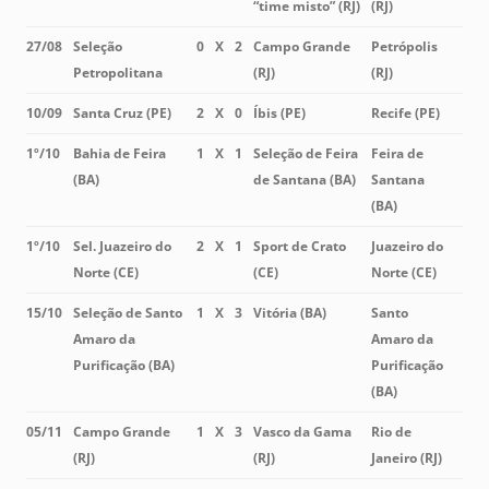
“time misto” (RJ)
(RJ)
27/08
Seleção
0
X
2
Campo Grande
Petrópolis
Petropolitana
(RJ)
(RJ)
10/09
Santa Cruz (PE)
2
X
0
Íbis (PE)
Recife (PE)
1º/10
Bahia de Feira
1
X
1
Seleção de Feira
Feira de
(BA)
de Santana (BA)
Santana
(BA)
1º/10
Sel. Juazeiro do
2
X
1
Sport de Crato
Juazeiro do
Norte (CE)
(CE)
Norte (CE)
15/10
Seleção de Santo
1
X
3
Vitória (BA)
Santo
Amaro da
Amaro da
Purificação (BA)
Purificação
(BA)
05/11
Campo Grande
1
X
3
Vasco da Gama
Rio de
(RJ)
(RJ)
Janeiro (RJ)