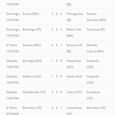
10/07/60
(RJ)
Domingo,
Social (MG)
2
X
2
Portuguesa
Santos
10/07/60
(RJ)
Dumont (MG)
Domingo,
Botafogo (PI)
2
X
2
Moto Club
Teresina (PI)
10/07/60
(MA)
3ª-feira,
Ateneu (MG)
0
X
1
America FC
Montes
12/07/60
(RJ)
Claros (MG)
Sábado,
Ipiranga (GO)
1
X
0
Anapolina
Anápolis
16/07/60
(GO)
(GO)
Sábado,
Atlético (GO)
1
X
0
Goiás (GO)
Anápolis
16/07/60
(GO)
Sábado,
Gentilândia (CE)
2
X
0
Ceará (CE)
Fortaleza
16/07/60
(CE)
4ª-feira,
Barretos (SP)
4
X
1
Catanduva
Barretos (SP)
07/09/60
(SP)