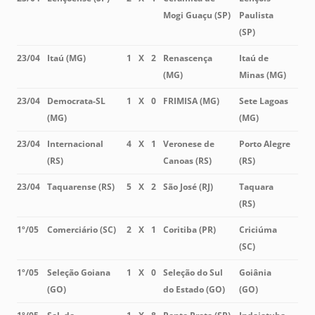
Mogi Guaçu (SP)
Paulista
(SP)
23/04
Itaú (MG)
1
X
2
Renascença
Itaú de
(MG)
Minas (MG)
23/04
Democrata-SL
1
X
0
FRIMISA (MG)
Sete Lagoas
(MG)
(MG)
23/04
Internacional
4
X
1
Veronese de
Porto Alegre
(RS)
Canoas (RS)
(RS)
23/04
Taquarense (RS)
5
X
2
São José (RJ)
Taquara
(RS)
1º/05
Comerciário (SC)
2
X
1
Coritiba (PR)
Criciúma
(SC)
1º/05
Seleção Goiana
1
X
0
Seleção do Sul
Goiânia
(GO)
do Estado (GO)
(GO)