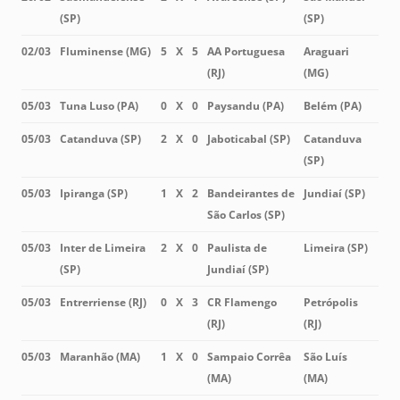
(SP)
(SP)
02/03
Fluminense (MG)
5
X
5
AA Portuguesa
Araguari
(RJ)
(MG)
05/03
Tuna Luso (PA)
0
X
0
Paysandu (PA)
Belém (PA)
05/03
Catanduva (SP)
2
X
0
Jaboticabal (SP)
Catanduva
(SP)
05/03
Ipiranga (SP)
1
X
2
Bandeirantes de
Jundiaí (SP)
São Carlos (SP)
05/03
Inter de Limeira
2
X
0
Paulista de
Limeira (SP)
(SP)
Jundiaí (SP)
05/03
Entrerriense (RJ)
0
X
3
CR Flamengo
Petrópolis
(RJ)
(RJ)
05/03
Maranhão (MA)
1
X
0
Sampaio Corrêa
São Luís
(MA)
(MA)