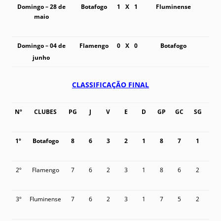
Domingo – 28 de
Botafogo
1
X
1
Fluminense
maio
Domingo – 04 de
Flamengo
0
X
0
Botafogo
junho
CLASSIFICAÇÃO FINAL
Nº
CLUBES
PG
J
V
E
D
GP
GC
SG
1º
Botafogo
8
6
3
2
1
8
7
1
2º
Flamengo
7
6
2
3
1
8
6
2
3º
Fluminense
7
6
2
3
1
7
5
2