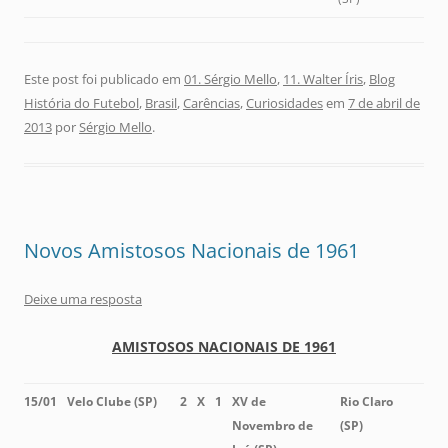
Este post foi publicado em
01. Sérgio Mello
,
11. Walter Íris
,
Blog
História do Futebol
,
Brasil
,
Carências
,
Curiosidades
em
7 de abril de
2013
por
Sérgio Mello
.
Novos Amistosos Nacionais de 1961
Deixe uma resposta
AMISTOSOS NACIONAIS DE 1961
15/01
Velo Clube (SP)
2
X
1
XV de
Rio Claro
Novembro de
(SP)