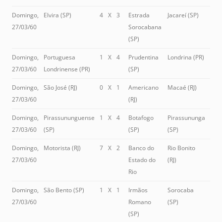
Domingo,
Elvira (SP)
4
X
3
Estrada
Jacareí (SP)
27/03/60
Sorocabana
(SP)
Domingo,
Portuguesa
1
X
4
Prudentina
Londrina (PR)
27/03/60
Londrinense (PR)
(SP)
Domingo,
São José (RJ)
0
X
1
Americano
Macaé (RJ)
27/03/60
(RJ)
Domingo,
Pirassununguense
1
X
4
Botafogo
Pirassununga
27/03/60
(SP)
(SP)
(SP)
Domingo,
Motorista (RJ)
7
X
2
Banco do
Rio Bonito
27/03/60
Estado do
(RJ)
Rio
Domingo,
São Bento (SP)
1
X
1
Irmãos
Sorocaba
27/03/60
Romano
(SP)
(SP)