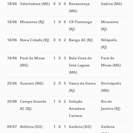
18/06
Valeriodoce (MG)
0
X
0
Renascença
Itabira (MG)
(MG)
18/06
Miracema (RJ)
1
X
6
CR Flamengo
Miracema
(RJ)
(RJ)
18/06
Nova Cidade (RJ)
0
X
2
Bangu AC (RJ)
Nilópolis
(RJ)
18/06
Pará de Minas
1
X
3
Bela Vista de
Pará de
(MG)
Sete Lagoas
Minas (MG)
(MG)
25/06
Guarani (MG)
2
X
5
Vasco da Gama
Divinópolis
(RJ)
(MG)
25/06
Campo Grande
1
X
2
Seleção
Rio de
AC (RJ)
Amadora
Janeiro (RJ)
Carioca
09/07
Atlético (GO)
1
X
1
Goiânia (GO)
Goiânia