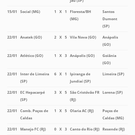
Jaú (SP)
15/01
Social (MG)
1
X
1
Floresta/BH
Santos
(MG)
Dumont
(SP)
22/01
Anatek (GO)
2
X
5
Vila Nova (GO)
Anápolis
(GO)
22/01
Atlético (GO)
1
X
3
Anápolis (GO)
Goiânia
(GO)
22/01
Inter de Limeira
6
X
1
Ipiranga de
Limeira (SP)
(SP)
Jundiaí (SP)
22/01
EC Hepacarpé
3
X
5
São Cristóvão FR
Lorena (SP)
(SP)
(RJ)
22/01
Comb. Poços de
1
X
5
Olaria AC (RJ)
Poços de
Caldas
Caldas (MG)
22/01
Manejo FC (RJ)
0
X
3
Canto do Rio (RJ)
Resende (RJ)