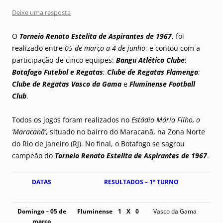
Deixe uma resposta
O
Torneio Renato Estelita de Aspirantes de 1967
, foi
realizado entre
05 de março a 4 de junho
, e contou com a
participação de cinco equipes:
Bangu Atlético Clube
;
Botafogo Futebol e Regatas
;
Clube de Regatas Flamengo
;
Clube de Regatas Vasco da Gama
e
Fluminense Football
Club
.
Todos os jogos foram realizados no
Estádio Mário Filho, o
‘Maracanã’
, situado no bairro do Maracanã, na Zona Norte
do Rio de Janeiro (RJ). No final, o Botafogo se sagrou
campeão do
Torneio Renato Estelita de Aspirantes de 1967
.
DATAS
RESULTADOS – 1º TURNO
Domingo – 05 de
Fluminense
1
X
0
Vasco da Gama
março