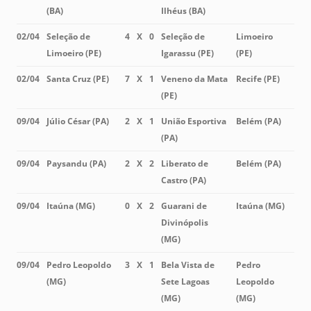
(BA)
Ilhéus (BA)
02/04
Seleção de
4
X
0
Seleção de
Limoeiro
Limoeiro (PE)
Igarassu (PE)
(PE)
02/04
Santa Cruz (PE)
7
X
1
Veneno da Mata
Recife (PE)
(PE)
09/04
Júlio César (PA)
2
X
1
União Esportiva
Belém (PA)
(PA)
09/04
Paysandu (PA)
2
X
2
Liberato de
Belém (PA)
Castro (PA)
09/04
Itaúna (MG)
0
X
2
Guarani de
Itaúna (MG)
Divinópolis
(MG)
09/04
Pedro Leopoldo
3
X
1
Bela Vista de
Pedro
(MG)
Sete Lagoas
Leopoldo
(MG)
(MG)