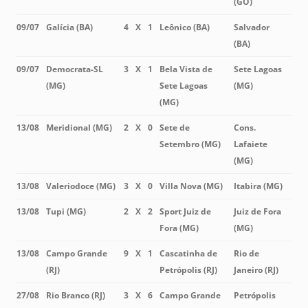
(GO)
09/07
Galícia (BA)
4
X
1
Leônico (BA)
Salvador
(BA)
09/07
Democrata-SL
3
X
1
Bela Vista de
Sete Lagoas
(MG)
Sete Lagoas
(MG)
(MG)
13/08
Meridional (MG)
2
X
0
Sete de
Cons.
Setembro (MG)
Lafaiete
(MG)
13/08
Valeriodoce (MG)
3
X
0
Villa Nova (MG)
Itabira (MG)
13/08
Tupi (MG)
2
X
2
Sport Juiz de
Juiz de Fora
Fora (MG)
(MG)
13/08
Campo Grande
9
X
1
Cascatinha de
Rio de
(RJ)
Petrópolis (RJ)
Janeiro (RJ)
27/08
Rio Branco (RJ)
3
X
6
Campo Grande
Petrópolis