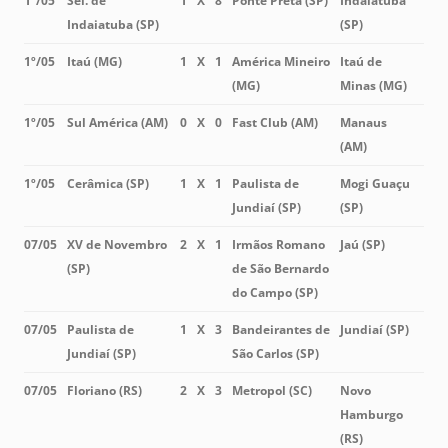
1º/05
Sel. de
1
X
8
Ponte Preta (SP)
Indaiatuba
Indaiatuba (SP)
(SP)
1º/05
Itaú (MG)
1
X
1
América Mineiro
Itaú de
(MG)
Minas (MG)
1º/05
Sul América (AM)
0
X
0
Fast Club (AM)
Manaus
(AM)
1º/05
Cerâmica (SP)
1
X
1
Paulista de
Mogi Guaçu
Jundiaí (SP)
(SP)
07/05
XV de Novembro
2
X
1
Irmãos Romano
Jaú (SP)
(SP)
de São Bernardo
do Campo (SP)
07/05
Paulista de
1
X
3
Bandeirantes de
Jundiaí (SP)
Jundiaí (SP)
São Carlos (SP)
07/05
Floriano (RS)
2
X
3
Metropol (SC)
Novo
Hamburgo
(RS)