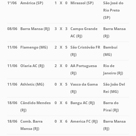
1º/06
América (SP)
1
X
0
Mirassol (SP)
São José do
Rio Preto
(SP)
08/06
Barra Mansa (RJ)
3
X
3
Campo Grande
Barra Mansa
AC (RJ)
(RJ)
11/06
Flamengo (MG)
2
X
5
São Cristóvão FR
Bambuí
(RJ)
(MG)
11/06
Olaria AC (RJ)
2
X
0
AA Portuguesa
Rio de
(RJ)
Janeiro (RJ)
11/06
Athletic (MG)
0
X
5
Vasco da Gama
São João Del
(RJ)
Rei (MG)
18/06
Cândido Mendes
0
X
6
Bangu AC (RJ)
Barra do
(RJ)
Piraí (RJ)
18/06
Comb. Barra
0
X
6
America FC (RJ)
Barra Mansa
Mansa (RJ)
(RJ)