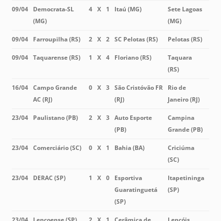
09/04
Democrata-SL
4
X
1
Itaú (MG)
Sete Lagoas
(MG)
(MG)
09/04
Farroupilha (RS)
2
X
2
SC Pelotas (RS)
Pelotas (RS)
09/04
Taquarense (RS)
1
X
4
Floriano (RS)
Taquara
(RS)
16/04
Campo Grande
0
X
3
São Cristóvão FR
Rio de
AC (RJ)
(RJ)
Janeiro (RJ)
23/04
Paulistano (PB)
2
X
3
Auto Esporte
Campina
(PB)
Grande (PB)
23/04
Comerciário (SC)
0
X
1
Bahia (BA)
Criciúma
(SC)
23/04
DERAC (SP)
1
X
0
Esportiva
Itapetininga
Guaratinguetá
(SP)
(SP)
23/04
Lençoense (SP)
2
X
1
Cerâmica de
Lençóis