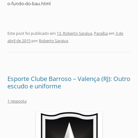
o-fundo-do-bau.html
Este post foi publicado em
13. Roberto Saraiva
,
Paraíba
em
3 de
abril de 2015
por
Roberto Saraiva
.
Esporte Clube Barroso – Valença (RJ): Outro
escudo e uniforme
1 resposta