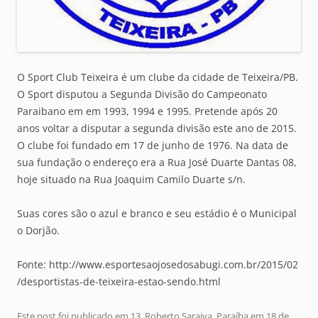
O Sport Club Teixeira é um clube da cidade de Teixeira/PB.
O Sport disputou a Segunda Divisão do Campeonato
Paraibano em em 1993, 1994 e 1995. Pretende após 20
anos voltar a disputar a segunda divisão este ano de 2015.
O clube foi fundado em 17 de junho de 1976. Na data de
sua fundação o endereço era a Rua José Duarte Dantas 08,
hoje situado na Rua Joaquim Camilo Duarte s/n.
Suas cores são o azul e branco e seu estádio é o Municipal
o Dorjão.
Fonte: http://www.esportesaojosedosabugi.com.br/2015/02
/desportistas-de-teixeira-estao-sendo.html
Este post foi publicado em
13. Roberto Saraiva
,
Paraíba
em
18 de