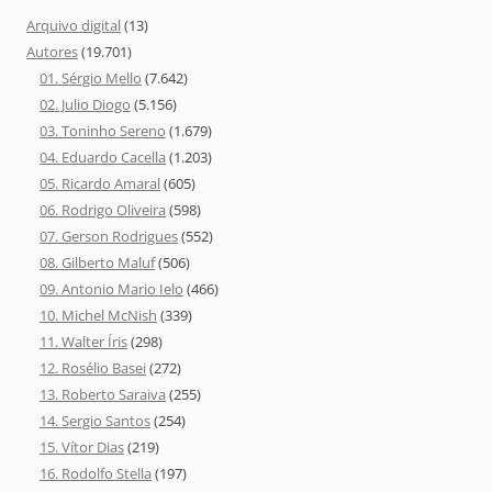
Arquivo digital
(13)
Autores
(19.701)
01. Sérgio Mello
(7.642)
02. Julio Diogo
(5.156)
03. Toninho Sereno
(1.679)
04. Eduardo Cacella
(1.203)
05. Ricardo Amaral
(605)
06. Rodrigo Oliveira
(598)
07. Gerson Rodrigues
(552)
08. Gilberto Maluf
(506)
09. Antonio Mario Ielo
(466)
10. Michel McNish
(339)
11. Walter Íris
(298)
12. Rosélio Basei
(272)
13. Roberto Saraiva
(255)
14. Sergio Santos
(254)
15. Vítor Dias
(219)
16. Rodolfo Stella
(197)