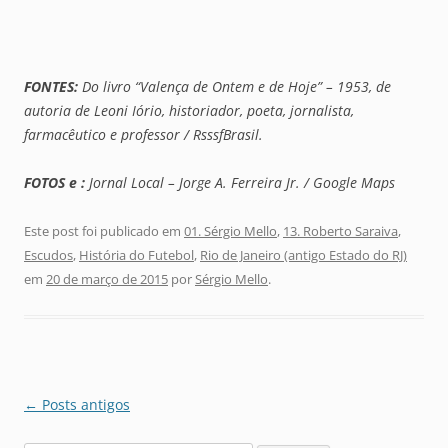
FONTES:
Do livro “Valença de Ontem e de Hoje” – 1953, de
autoria de Leoni Iório, historiador, poeta, jornalista,
farmacêutico e professor / RsssfBrasil.
FOTOS e :
Jornal Local – Jorge A. Ferreira Jr. / Google Maps
Este post foi publicado em
01. Sérgio Mello
,
13. Roberto Saraiva
,
Escudos
,
História do Futebol
,
Rio de Janeiro (antigo Estado do RJ)
em
20 de março de 2015
por
Sérgio Mello
.
Navegação
←
Posts antigos
de