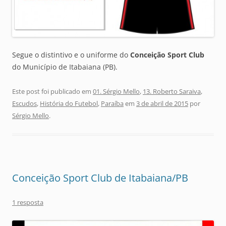
Segue o distintivo e o uniforme do
Conceição Sport Club
do Município de Itabaiana (PB).
Este post foi publicado em
01. Sérgio Mello
,
13. Roberto Saraiva
,
Escudos
,
História do Futebol
,
Paraíba
em
3 de abril de 2015
por
Sérgio Mello
.
Conceição Sport Club de Itabaiana/PB
1 resposta