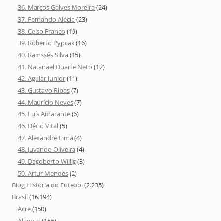
36. Marcos Galves Moreira
(24)
37. Fernando Alécio
(23)
38. Celso Franco
(19)
39. Roberto Pypcak
(16)
40. Ramssés Silva
(15)
41. Natanael Duarte Neto
(12)
42. Aguiar Junior
(11)
43. Gustavo Ribas
(7)
44. Maurício Neves
(7)
45. Luís Amarante
(6)
46. Décio Vital
(5)
47. Alexandre Lima
(4)
48. Juvando Oliveira
(4)
49. Dagoberto Willig
(3)
50. Artur Mendes
(2)
Blog História do Futebol
(2.235)
Brasil
(16.194)
Acre
(150)
Alagoas
(156)