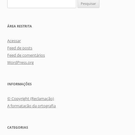
Pesquisar
posts
por:
ÁREA RESTRITA
Acessar
Feed de posts
Feed de comentários
WordPress.org
INFORMAÇÕES
© Copyright (Reclamação)
A formatação da ortografia
CATEGORIAS