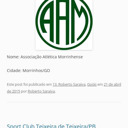
Nome: Associação Atlética Morrinhense
Cidade: Morrinhos/GO
Este post foi publicado em
13. Roberto Saraiva
,
Goiás
em
21 de abril
de 2015
por
Roberto Saraiva
.
Sport Club Teixeira de Teixeira/PB