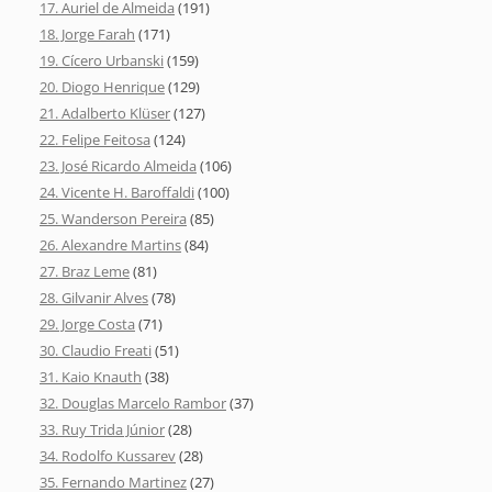
17. Auriel de Almeida
(191)
18. Jorge Farah
(171)
19. Cícero Urbanski
(159)
20. Diogo Henrique
(129)
21. Adalberto Klüser
(127)
22. Felipe Feitosa
(124)
23. José Ricardo Almeida
(106)
24. Vicente H. Baroffaldi
(100)
25. Wanderson Pereira
(85)
26. Alexandre Martins
(84)
27. Braz Leme
(81)
28. Gilvanir Alves
(78)
29. Jorge Costa
(71)
30. Claudio Freati
(51)
31. Kaio Knauth
(38)
32. Douglas Marcelo Rambor
(37)
33. Ruy Trida Júnior
(28)
34. Rodolfo Kussarev
(28)
35. Fernando Martinez
(27)