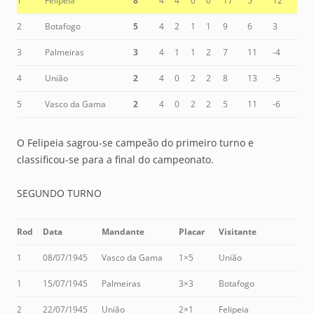
1
Felipeia
8
4
4
0
0
17
5
12
2
Botafogo
5
4
2
1
1
9
6
3
3
Palmeiras
3
4
1
1
2
7
11
-4
4
União
2
4
0
2
2
8
13
-5
5
Vasco da Gama
2
4
0
2
2
5
11
-6
O Felipeia sagrou-se campeão do primeiro turno e
classificou-se para a final do campeonato.
SEGUNDO TURNO
Rod
Data
Mandante
Placar
Visitante
1
08/07/1945
Vasco da Gama
1×5
União
1
15/07/1945
Palmeiras
3×3
Botafogo
2
22/07/1945
União
2×1
Felipeia