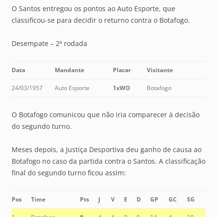
O Santos entregou os pontos ao Auto Esporte, que
classificou-se para decidir o returno contra o Botafogo.
Desempate – 2ª rodada
Data
Mandante
Placar
Visitante
24/03/1957
Auto Esporte
1xWO
Botafogo
O Botafogo comunicou que não iria comparecer à decisão
do segundo turno.
Meses depois, a Justiça Desportiva deu ganho de causa ao
Botafogo no caso da partida contra o Santos. A classificação
final do segundo turno ficou assim:
Pos
Time
Pts
J
V
E
D
GP
GC
SG