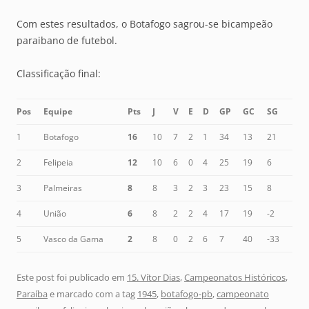
Com estes resultados, o Botafogo sagrou-se bicampeão
paraibano de futebol.
Classificação final:
Pos
Equipe
Pts
J
V
E
D
GP
GC
SG
1
Botafogo
16
10
7
2
1
34
13
21
2
Felipeia
12
10
6
0
4
25
19
6
3
Palmeiras
8
8
3
2
3
23
15
8
4
União
6
8
2
2
4
17
19
-2
5
Vasco da Gama
2
8
0
2
6
7
40
-33
Este post foi publicado em
15. Vítor Dias
,
Campeonatos Históricos
,
Paraíba
e marcado com a tag
1945
,
botafogo-pb
,
campeonato