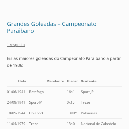
Grandes Goleadas – Campeonato
Paraibano
1 resposta
Eis as maiores goleadas do Campeonato Paraibano a partir
de 1936:
Data
Mandante
Placar
Visitante
01/06/1941
Botafogo
16×1
Sport-JP
24/08/1941
Sport-JP
0x15
Treze
18/05/1944
Dolaport
13×0*
Palmeiras
11/04/1979
Treze
13×0
Nacional de Cabedelo