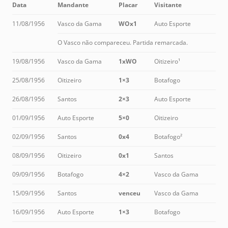
Data
Mandante
Placar
Visitante
11/08/1956
Vasco da Gama
WOx1
Auto Esporte
O Vasco não compareceu. Partida remarcada.
19/08/1956
Vasco da Gama
1xWO
Oitizeiro¹
25/08/1956
Oitizeiro
1×3
Botafogo
26/08/1956
Santos
2×3
Auto Esporte
01/09/1956
Auto Esporte
5×0
Oitizeiro
02/09/1956
Santos
0x4
Botafogo²
08/09/1956
Oitizeiro
0x1
Santos
09/09/1956
Botafogo
4×2
Vasco da Gama
15/09/1956
Santos
venceu
Vasco da Gama
16/09/1956
Auto Esporte
1×3
Botafogo