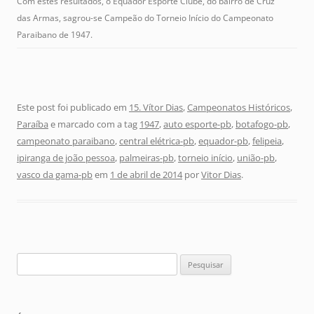
Com estes resultados, o Equador Esporte Clube, do bairro de Cruz
das Armas, sagrou-se Campeão do Torneio Início do Campeonato
Paraibano de 1947.
Este post foi publicado em
15. Vítor Dias
,
Campeonatos Históricos
,
Paraíba
e marcado com a tag
1947
,
auto esporte-pb
,
botafogo-pb
,
campeonato paraibano
,
central elétrica-pb
,
equador-pb
,
felipeia
,
ipiranga de joão pessoa
,
palmeiras-pb
,
torneio início
,
união-pb
,
vasco da gama-pb
em
1 de abril de 2014
por
Vitor Dias
.
Pesquisar
por: