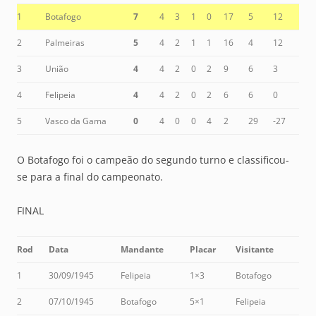
1
Botafogo
7
4
3
1
0
17
5
12
2
Palmeiras
5
4
2
1
1
16
4
12
3
União
4
4
2
0
2
9
6
3
4
Felipeia
4
4
2
0
2
6
6
0
5
Vasco da Gama
0
4
0
0
4
2
29
-27
O Botafogo foi o campeão do segundo turno e classificou-
se para a final do campeonato.
FINAL
Rod
Data
Mandante
Placar
Visitante
1
30/09/1945
Felipeia
1×3
Botafogo
2
07/10/1945
Botafogo
5×1
Felipeia