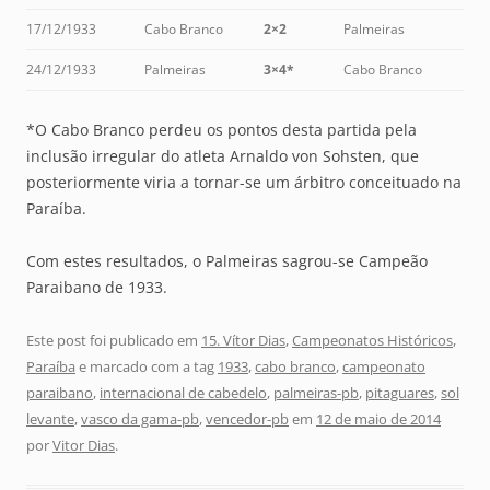
17/12/1933
Cabo Branco
2×2
Palmeiras
24/12/1933
Palmeiras
3×4*
Cabo Branco
*O Cabo Branco perdeu os pontos desta partida pela
inclusão irregular do atleta Arnaldo von Sohsten, que
posteriormente viria a tornar-se um árbitro conceituado na
Paraíba.
Com estes resultados, o Palmeiras sagrou-se Campeão
Paraibano de 1933.
Este post foi publicado em
15. Vítor Dias
,
Campeonatos Históricos
,
Paraíba
e marcado com a tag
1933
,
cabo branco
,
campeonato
paraibano
,
internacional de cabedelo
,
palmeiras-pb
,
pitaguares
,
sol
levante
,
vasco da gama-pb
,
vencedor-pb
em
12 de maio de 2014
por
Vitor Dias
.