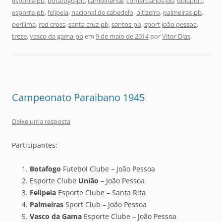
esporte-pb
,
botafogo-pb
,
campinense
,
comerciários-pb
,
dolaport
,
esporte-pb
,
felipeia
,
nacional de cabedelo
,
oitizeiro
,
palmeiras-pb
,
perilima
,
red cross
,
santa cruz-pb
,
santos-pb
,
sport joão pessoa
,
treze
,
vasco da gama-pb
em
9 de maio de 2014
por
Vitor Dias
.
Campeonato Paraibano 1945
Deixe uma resposta
Participantes:
Botafogo
Futebol Clube – João Pessoa
Esporte Clube
União
– João Pessoa
Felipeia
Esporte Clube – Santa Rita
Palmeiras
Sport Club – João Pessoa
Vasco da Gama
Esporte Clube – João Pessoa