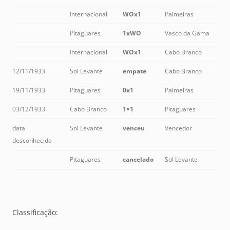
Internacional
WOx1
Palmeiras
Pitaguares
1xWO
Vasco da Gama
Internacional
WOx1
Cabo Branco
12/11/1933
Sol Levante
empate
Cabo Branco
19/11/1933
Pitaguares
0x1
Palmeiras
03/12/1933
Cabo Branco
1×1
Pitaguares
data
Sol Levante
venceu
Vencedor
desconhecida
Pitaguares
cancelado
Sol Levante
Classificação: