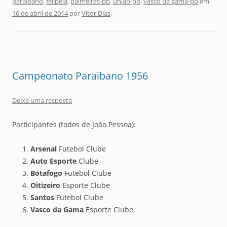
paraibano
,
felipeia
,
palmeiras-pb
,
união-pb
,
vasco da gama-pb
em
16 de abril de 2014
por
Vitor Dias
.
Campeonato Paraibano 1956
Deixe uma resposta
Participantes (todos de João Pessoa):
Arsenal
Futebol Clube
Auto Esporte
Clube
Botafogo
Futebol Clube
Oitizeiro
Esporte Clube
Santos
Futebol Clube
Vasco da Gama
Esporte Clube