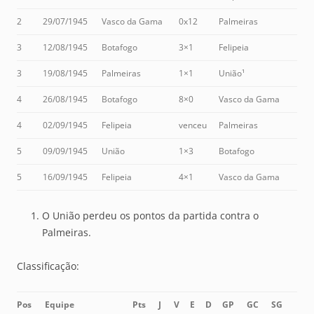
2
29/07/1945
Vasco da Gama
0x12
Palmeiras
3
12/08/1945
Botafogo
3×1
Felipeia
3
19/08/1945
Palmeiras
1×1
União¹
4
26/08/1945
Botafogo
8×0
Vasco da Gama
4
02/09/1945
Felipeia
venceu
Palmeiras
5
09/09/1945
União
1×3
Botafogo
5
16/09/1945
Felipeia
4×1
Vasco da Gama
O União perdeu os pontos da partida contra o
Palmeiras.
Classificação:
Pos
Equipe
Pts
J
V
E
D
GP
GC
SG