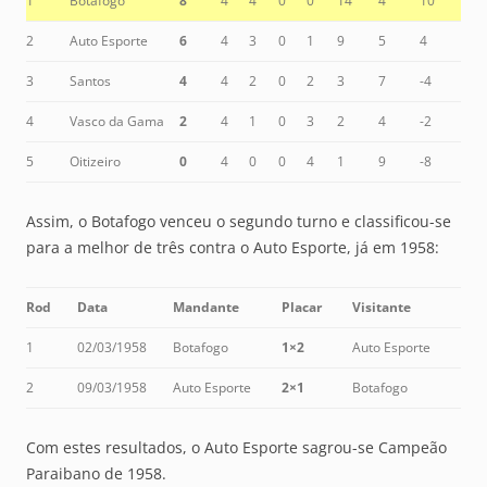
1
Botafogo
8
4
4
0
0
14
4
10
2
Auto Esporte
6
4
3
0
1
9
5
4
3
Santos
4
4
2
0
2
3
7
-4
4
Vasco da Gama
2
4
1
0
3
2
4
-2
5
Oitizeiro
0
4
0
0
4
1
9
-8
Assim, o Botafogo venceu o segundo turno e classificou-se
para a melhor de três contra o Auto Esporte, já em 1958:
Rod
Data
Mandante
Placar
Visitante
1
02/03/1958
Botafogo
1×2
Auto Esporte
2
09/03/1958
Auto Esporte
2×1
Botafogo
Com estes resultados, o Auto Esporte sagrou-se Campeão
Paraibano de 1958.