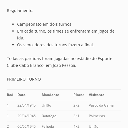
Regulamento:
Campeonato em dois turnos.
Em cada turno, os times se enfrentam em jogos de
ida.
Os vencedores dos turnos fazem a final.
Todas as partidas foram jogadas no estádio do Esporte
Clube Cabo Branco, em João Pessoa.
PRIMEIRO TURNO
Rod
Data
Mandante
Placar
Visitante
1
22/04/1945
União
2×2
Vasco da Gama
1
29/04/1945
Botafogo
3×1
Palmeiras
2
06/05/1945
Felipeia
4×2
União