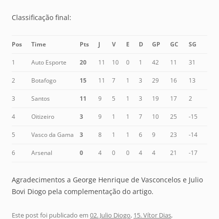
Classificação final:
Pos
Time
Pts
J
V
E
D
GP
GC
SG
1
Auto Esporte
20
11
10
0
1
42
11
31
2
Botafogo
15
11
7
1
3
29
16
13
3
Santos
11
9
5
1
3
19
17
2
4
Oitizeiro
3
9
1
1
7
10
25
-15
5
Vasco da Gama
3
8
1
1
6
9
23
-14
6
Arsenal
0
4
0
0
4
4
21
-17
Agradecimentos a George Henrique de Vasconcelos e Julio
Bovi Diogo pela complementação do artigo.
Este post foi publicado em
02. Julio Diogo
,
15. Vítor Dias
,