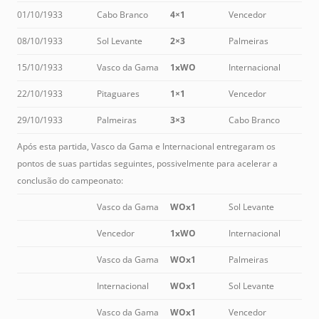
01/10/1933
Cabo Branco
4×1
Vencedor
08/10/1933
Sol Levante
2×3
Palmeiras
15/10/1933
Vasco da Gama
1xWO
Internacional
22/10/1933
Pitaguares
1×1
Vencedor
29/10/1933
Palmeiras
3×3
Cabo Branco
Após esta partida, Vasco da Gama e Internacional entregaram os
pontos de suas partidas seguintes, possivelmente para acelerar a
conclusão do campeonato:
Vasco da Gama
WOx1
Sol Levante
Vencedor
1xWO
Internacional
Vasco da Gama
WOx1
Palmeiras
Internacional
WOx1
Sol Levante
Vasco da Gama
WOx1
Vencedor