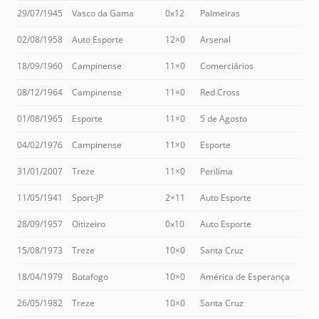
29/07/1945
Vasco da Gama
0x12
Palmeiras
02/08/1958
Auto Esporte
12×0
Arsenal
18/09/1960
Campinense
11×0
Comerciários
08/12/1964
Campinense
11×0
Red Cross
01/08/1965
Esporte
11×0
5 de Agosto
04/02/1976
Campinense
11×0
Esporte
31/01/2007
Treze
11×0
Perilima
11/05/1941
Sport-JP
2×11
Auto Esporte
28/09/1957
Oitizeiro
0x10
Auto Esporte
15/08/1973
Treze
10×0
Santa Cruz
18/04/1979
Botafogo
10×0
América de Esperança
26/05/1982
Treze
10×0
Santa Cruz