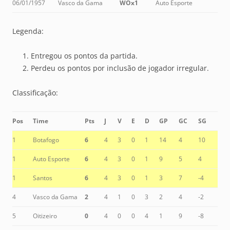
06/01/1957
Vasco da Gama
WOx1
Auto Esporte
Legenda:
Entregou os pontos da partida.
Perdeu os pontos por inclusão de jogador irregular.
Classificação:
Pos
Time
Pts
J
V
E
D
GP
GC
SG
1
Botafogo
6
4
3
0
1
14
4
10
1
Auto Esporte
6
4
3
0
1
9
5
4
1
Santos
6
4
3
0
1
3
7
-4
4
Vasco da Gama
2
4
1
0
3
2
4
-2
5
Oitizeiro
0
4
0
0
4
1
9
-8