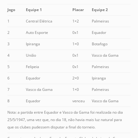
Jogo
Equipe 1
Placar
Equipe 2
1
Central Elétrica
1×2
Palmeiras
2
Auto Esporte
0x1
Equador
3
Ipiranga
1×0
Botafogo
4
União
0x1
Vasco da Gama
5
Felipeia
0x1
Palmeiras
6
Equador
2×0
Ipiranga
7
Vasco da Gama
1×0
Palmeiras
8
Equador
venceu
Vasco da Gama
Nota: a partida entre Equador e Vasco da Gama foi realizada no dia
25/5/1947, uma vez que, no dia 18, não havia mais luz natural para
que os clubes pudessem disputar a final do torneio.