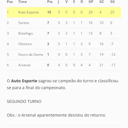
Pos
Time
Pts
J
V
E
D
GP
GC
SG
1
Auto Esporte
10
5
5
0
0
29
4
25
2
Santos
7
5
3
1
1
16
10
6
3
Botafogo
7
5
3
1
1
13
8
5
4
Oitizeiro
3
5
1
1
3
9
16
-7
5
Vasco da Gama
1
4
0
1
3
7
19
-12
6
Arsenal
0
4
0
0
4
4
21
-17
O
Auto Esporte
sagrou-se campeão do turno e classificou-
se para a final do campeonato.
SEGUNDO TURNO
Obs.: o Arsenal aparentemente desistiu do returno.