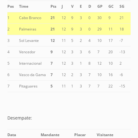
Pos
Time
Pts
J
V
E
D
GP
GC
SG
1
Cabo Branco
21
12
9
3
0
30
9
21
2
Palmeiras
21
12
9
3
0
29
11
18
3
Sol Levante
12
11
5
2
4
10
17
-7
4
Vencedor
9
12
3
3
6
7
20
-13
5
Internacional
7
12
3
1
8
12
10
2
6
Vasco da Gama
7
12
2
3
7
10
16
-6
7
Pitaguares
5
11
1
3
7
7
22
-15
Desempate:
Data
Mandante
Placar
Visitante