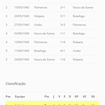
2
13/05/1945
Palmeiras
2×1
Vasco da Gama
3
20/05/1945
Felipeia
3×1
Botafogo
3
27/05/1945
União
3×3
Palmeiras
4
03/06/1945
Vasco da Gama
1×1
Botafogo
4
10/06/1945
Palmeiras
1×4
Felipeia
5
17/06/1945
Botafogo
4×1
União
5
24/06/1945
Vasco da Gama
1×6
Felipeia
Classificação
Pos
Equipe
Pts
J
V
E
D
GP
GC
SG