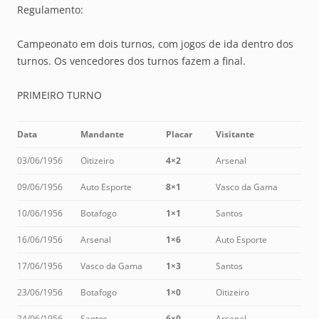
Regulamento:
Campeonato em dois turnos, com jogos de ida dentro dos
turnos. Os vencedores dos turnos fazem a final.
PRIMEIRO TURNO
Data
Mandante
Placar
Visitante
03/06/1956
Oitizeiro
4×2
Arsenal
09/06/1956
Auto Esporte
8×1
Vasco da Gama
10/06/1956
Botafogo
1×1
Santos
16/06/1956
Arsenal
1×6
Auto Esporte
17/06/1956
Vasco da Gama
1×3
Santos
23/06/1956
Botafogo
1×0
Oitizeiro
24/06/1956
Santos
6×0
Arsenal