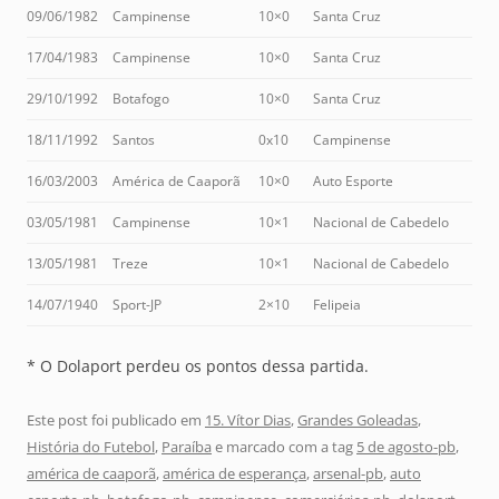
09/06/1982
Campinense
10×0
Santa Cruz
17/04/1983
Campinense
10×0
Santa Cruz
29/10/1992
Botafogo
10×0
Santa Cruz
18/11/1992
Santos
0x10
Campinense
16/03/2003
América de Caaporã
10×0
Auto Esporte
03/05/1981
Campinense
10×1
Nacional de Cabedelo
13/05/1981
Treze
10×1
Nacional de Cabedelo
14/07/1940
Sport-JP
2×10
Felipeia
* O Dolaport perdeu os pontos dessa partida.
Este post foi publicado em
15. Vítor Dias
,
Grandes Goleadas
,
História do Futebol
,
Paraíba
e marcado com a tag
5 de agosto-pb
,
américa de caaporã
,
américa de esperança
,
arsenal-pb
,
auto