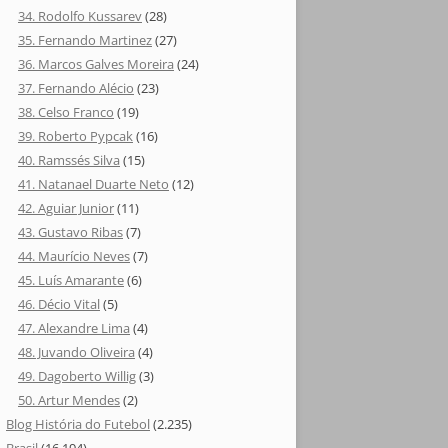
34. Rodolfo Kussarev
(28)
35. Fernando Martinez
(27)
36. Marcos Galves Moreira
(24)
37. Fernando Alécio
(23)
38. Celso Franco
(19)
39. Roberto Pypcak
(16)
40. Ramssés Silva
(15)
41. Natanael Duarte Neto
(12)
42. Aguiar Junior
(11)
43. Gustavo Ribas
(7)
44. Maurício Neves
(7)
45. Luís Amarante
(6)
46. Décio Vital
(5)
47. Alexandre Lima
(4)
48. Juvando Oliveira
(4)
49. Dagoberto Willig
(3)
50. Artur Mendes
(2)
Blog História do Futebol
(2.235)