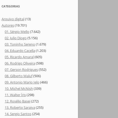
CATEGORIAS
Arquivo digital
(13)
Autores
(19.701)
01. Sérgio Mello
(7.642)
02. Julio Diogo
(5.156)
03. Toninho Sereno
(1.679)
04. Eduardo Cacella
(1.203)
05. Ricardo Amaral
(605)
06. Rodrigo Oliveira
(598)
07. Gerson Rodrigues
(552)
08. Gilberto Maluf
(506)
09. Antonio Mario Ielo
(466)
10. Michel McNish
(339)
11. Walter Íris
(298)
12. Rosélio Basei
(272)
13. Roberto Saraiva
(255)
14. Sergio Santos
(254)