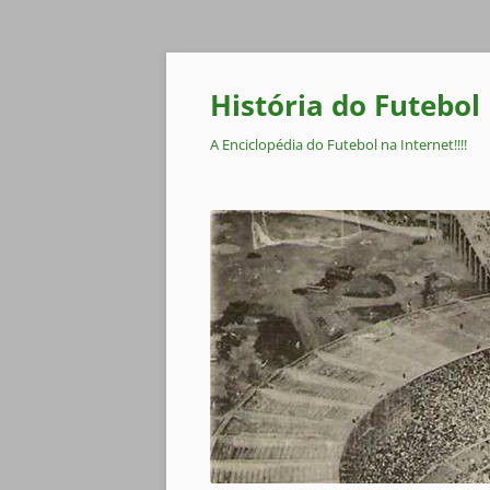
Pular
para
o
História do Futebol
conteúdo
A Enciclopédia do Futebol na Internet!!!!