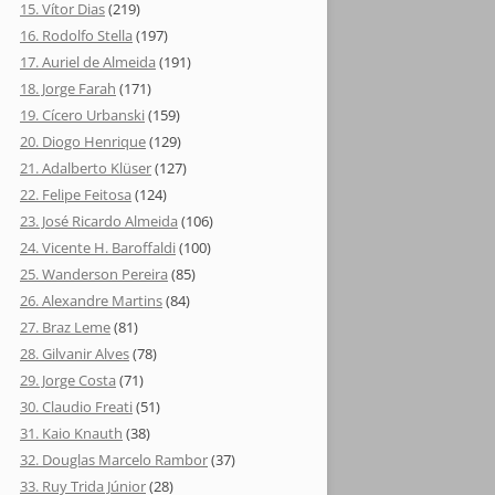
15. Vítor Dias
(219)
16. Rodolfo Stella
(197)
17. Auriel de Almeida
(191)
18. Jorge Farah
(171)
19. Cícero Urbanski
(159)
20. Diogo Henrique
(129)
21. Adalberto Klüser
(127)
22. Felipe Feitosa
(124)
23. José Ricardo Almeida
(106)
24. Vicente H. Baroffaldi
(100)
25. Wanderson Pereira
(85)
26. Alexandre Martins
(84)
27. Braz Leme
(81)
28. Gilvanir Alves
(78)
29. Jorge Costa
(71)
30. Claudio Freati
(51)
31. Kaio Knauth
(38)
32. Douglas Marcelo Rambor
(37)
33. Ruy Trida Júnior
(28)