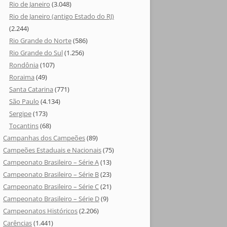
Rio de Janeiro
(3.048)
Rio de Janeiro (antigo Estado do RJ)
(2.244)
Rio Grande do Norte
(586)
Rio Grande do Sul
(1.256)
Rondônia
(107)
Roraima
(49)
Santa Catarina
(771)
São Paulo
(4.134)
Sergipe
(173)
Tocantins
(68)
Campanhas dos Campeões
(89)
Campeões Estaduais e Nacionais
(75)
Campeonato Brasileiro – Série A
(13)
Campeonato Brasileiro – Série B
(23)
Campeonato Brasileiro – Série C
(21)
Campeonato Brasileiro – Série D
(9)
Campeonatos Históricos
(2.206)
Carências
(1.441)