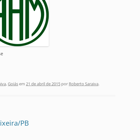
se
aiva
,
Goiás
em
21 de abril de 2015
por
Roberto Saraiva
.
ixeira/PB