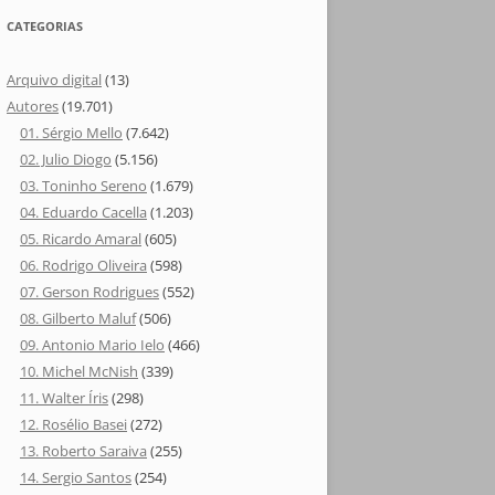
CATEGORIAS
Arquivo digital
(13)
Autores
(19.701)
01. Sérgio Mello
(7.642)
02. Julio Diogo
(5.156)
03. Toninho Sereno
(1.679)
04. Eduardo Cacella
(1.203)
05. Ricardo Amaral
(605)
06. Rodrigo Oliveira
(598)
07. Gerson Rodrigues
(552)
08. Gilberto Maluf
(506)
09. Antonio Mario Ielo
(466)
10. Michel McNish
(339)
11. Walter Íris
(298)
12. Rosélio Basei
(272)
13. Roberto Saraiva
(255)
14. Sergio Santos
(254)