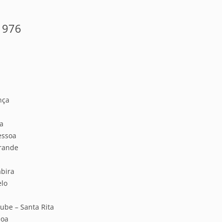
1976
nça
a
essoa
rande
abira
elo
ube – Santa Rita
soa