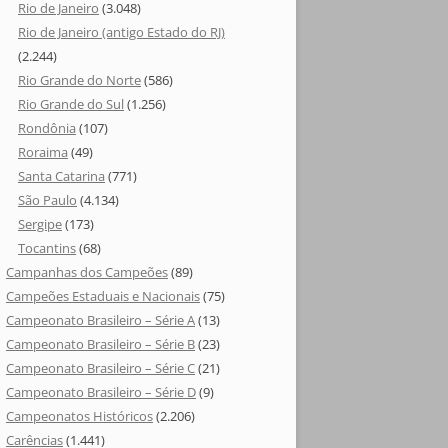
Rio de Janeiro
(3.048)
Rio de Janeiro (antigo Estado do RJ)
(2.244)
Rio Grande do Norte
(586)
Rio Grande do Sul
(1.256)
Rondônia
(107)
Roraima
(49)
Santa Catarina
(771)
São Paulo
(4.134)
Sergipe
(173)
Tocantins
(68)
Campanhas dos Campeões
(89)
Campeões Estaduais e Nacionais
(75)
Campeonato Brasileiro – Série A
(13)
Campeonato Brasileiro – Série B
(23)
Campeonato Brasileiro – Série C
(21)
Campeonato Brasileiro – Série D
(9)
Campeonatos Históricos
(2.206)
Carências
(1.441)