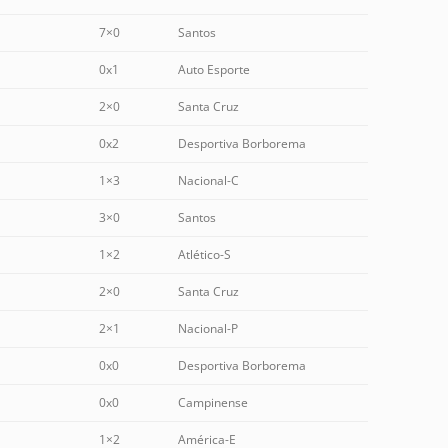
7×0
Santos
0x1
Auto Esporte
2×0
Santa Cruz
0x2
Desportiva Borborema
1×3
Nacional-C
3×0
Santos
1×2
Atlético-S
2×0
Santa Cruz
2×1
Nacional-P
0x0
Desportiva Borborema
0x0
Campinense
1×2
América-E