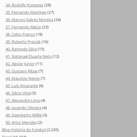
34. Rodolfo Kussarev
(28)
35. Fernando Martinez
(27)
36. Marcos Galves Moreira
(24)
37. Fernando Alécio
(23)
38. Celso Franco
(19)
39. Roberto Pypcak
(16)
40. Ramssés Silva
(15)
41. Natanael Duarte Neto
(12)
42. Aguiar Junior
(11)
43. Gustavo Ribas
(7)
44. Maurício Neves
(7)
45. Luís Amarante
(6)
46. Décio Vital
(5)
47. Alexandre Lima
(4)
48. Juvando Oliveira
(4)
49. Dagoberto Willig
(3)
50. Artur Mendes
(2)
Blog História do Futebol
(2.235)