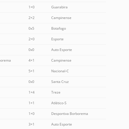
1×0
Guarabira
2×2
Campinense
0x5
Botafogo
2×0
Esporte
0x0
Auto Esporte
borema
4×1
Campinense
5×1
Nacional-C
0x0
Santa Cruz
1×4
Treze
1×1
Atlético-S
1×0
Desportiva Borborema
3×1
Auto Esporte