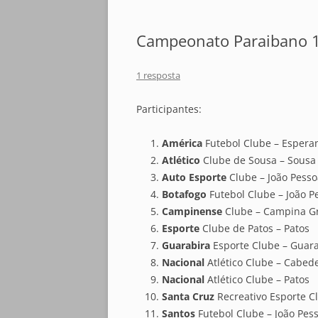
Campeonato Paraibano 
1 resposta
Participantes:
América
Futebol Clube – Espera
Atlético
Clube de Sousa – Sousa
Auto Esporte
Clube – João Pesso
Botafogo
Futebol Clube – João P
Campinense
Clube – Campina G
Esporte
Clube de Patos – Patos
Guarabira
Esporte Clube – Guar
Nacional
Atlético Clube – Cabed
Nacional
Atlético Clube – Patos
Santa Cruz
Recreativo Esporte Cl
Santos
Futebol Clube – João Pes