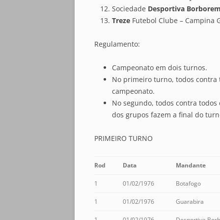
Sociedade
Desportiva Borbore
Treze
Futebol Clube – Campina 
Regulamento:
Campeonato em dois turnos.
No primeiro turno, todos contra 
campeonato.
No segundo, todos contra todos
dos grupos fazem a final do tur
PRIMEIRO TURNO
Rod
Data
Mandante
1
01/02/1976
Botafogo
1
01/02/1976
Guarabira
1
01/02/1976
Desportiva Bor