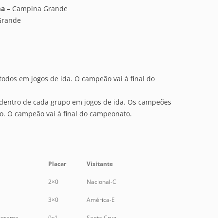
ma
– Campina Grande
Grande
todos em jogos de ida. O campeão vai à final do
 dentro de cada grupo em jogos de ida. Os campeões
no. O campeão vai à final do campeonato.
Placar
Visitante
2×0
Nacional-C
3×0
América-E
borema
0x1
Santa Cruz