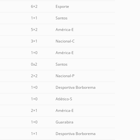
6×2
Esporte
1×1
Santos
5×2
América-E
3×1
Nacional-C
1×0
América-E
0x2
Santos
2×2
Nacional-P
1×0
Desportiva Borborema
1×0
Atlético-S
2×1
América-E
1×0
Guarabira
1×1
Desportiva Borborema