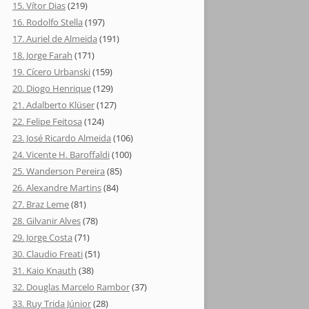
15. Vítor Dias
(219)
16. Rodolfo Stella
(197)
17. Auriel de Almeida
(191)
18. Jorge Farah
(171)
19. Cícero Urbanski
(159)
20. Diogo Henrique
(129)
21. Adalberto Klüser
(127)
22. Felipe Feitosa
(124)
23. José Ricardo Almeida
(106)
24. Vicente H. Baroffaldi
(100)
25. Wanderson Pereira
(85)
26. Alexandre Martins
(84)
27. Braz Leme
(81)
28. Gilvanir Alves
(78)
29. Jorge Costa
(71)
30. Claudio Freati
(51)
31. Kaio Knauth
(38)
32. Douglas Marcelo Rambor
(37)
33. Ruy Trida Júnior
(28)