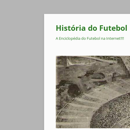
Pular
para
o
História do Futebol
conteúdo
A Enciclopédia do Futebol na Internet!!!!