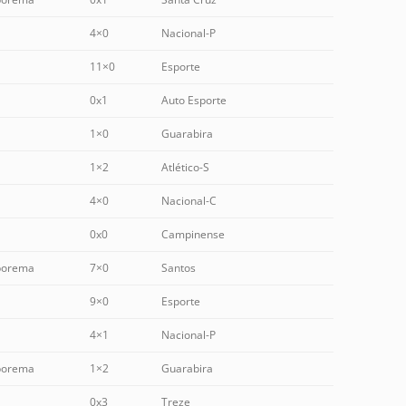
4×0
Nacional-P
11×0
Esporte
0x1
Auto Esporte
1×0
Guarabira
1×2
Atlético-S
4×0
Nacional-C
0x0
Campinense
borema
7×0
Santos
9×0
Esporte
4×1
Nacional-P
borema
1×2
Guarabira
0x3
Treze