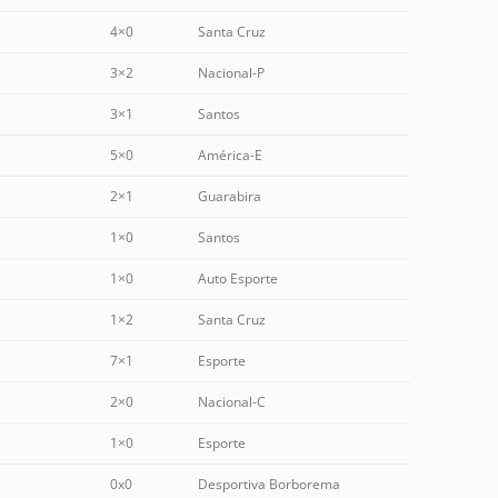
4×0
Santa Cruz
3×2
Nacional-P
3×1
Santos
5×0
América-E
2×1
Guarabira
1×0
Santos
1×0
Auto Esporte
1×2
Santa Cruz
7×1
Esporte
2×0
Nacional-C
1×0
Esporte
0x0
Desportiva Borborema