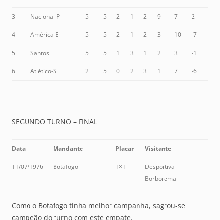
3
Nacional-P
5
5
2
1
2
9
7
2
4
América-E
5
5
2
1
2
3
10
-7
5
Santos
5
5
1
3
1
2
3
-1
6
Atlético-S
2
5
0
2
3
1
7
-6
SEGUNDO TURNO – FINAL
Data
Mandante
Placar
Visitante
11/07/1976
Botafogo
1×1
Desportiva
Borborema
Como o Botafogo tinha melhor campanha, sagrou-se
campeão do turno com este empate.