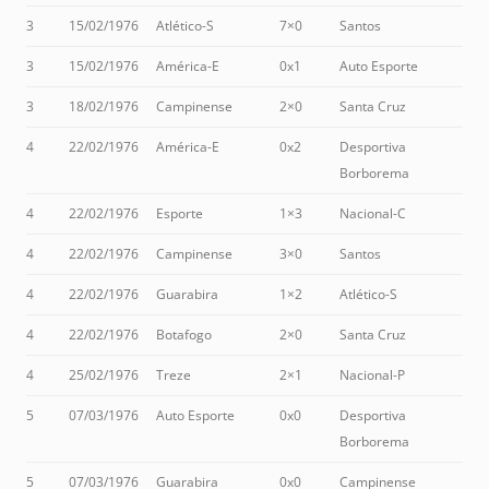
3
15/02/1976
Atlético-S
7×0
Santos
3
15/02/1976
América-E
0x1
Auto Esporte
3
18/02/1976
Campinense
2×0
Santa Cruz
4
22/02/1976
América-E
0x2
Desportiva
Borborema
4
22/02/1976
Esporte
1×3
Nacional-C
4
22/02/1976
Campinense
3×0
Santos
4
22/02/1976
Guarabira
1×2
Atlético-S
4
22/02/1976
Botafogo
2×0
Santa Cruz
4
25/02/1976
Treze
2×1
Nacional-P
5
07/03/1976
Auto Esporte
0x0
Desportiva
Borborema
5
07/03/1976
Guarabira
0x0
Campinense