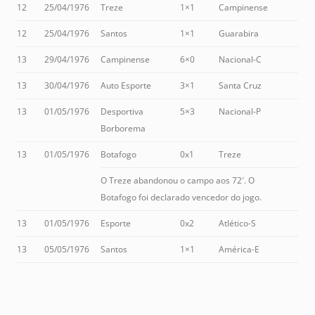
12
25/04/1976
Treze
1×1
Campinense
12
25/04/1976
Santos
1×1
Guarabira
13
29/04/1976
Campinense
6×0
Nacional-C
13
30/04/1976
Auto Esporte
3×1
Santa Cruz
13
01/05/1976
Desportiva
5×3
Nacional-P
Borborema
13
01/05/1976
Botafogo
0x1
Treze
O Treze abandonou o campo aos 72′. O
Botafogo foi declarado vencedor do jogo.
13
01/05/1976
Esporte
0x2
Atlético-S
13
05/05/1976
Santos
1×1
América-E