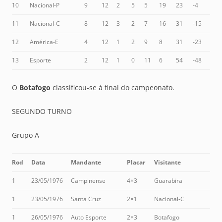
10
Nacional-P
9
12
2
5
5
19
23
-4
11
Nacional-C
8
12
3
2
7
16
31
-15
12
América-E
4
12
1
2
9
8
31
-23
13
Esporte
2
12
1
0
11
6
54
-48
O
Botafogo
classificou-se à final do campeonato.
SEGUNDO TURNO
Grupo A
Rod
Data
Mandante
Placar
Visitante
1
23/05/1976
Campinense
4×3
Guarabira
1
23/05/1976
Santa Cruz
2×1
Nacional-C
1
26/05/1976
Auto Esporte
2×3
Botafogo