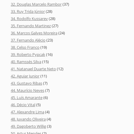
32. Douglas Marcelo Rambor
(37)
33. Ruy Trida Júnior
(28)
34. Rodolfo Kussarev
(28)
35. Fernando Martinez
(27)
36. Marcos Galves Moreira
(24)
37. Fernando Alécio
(23)
38. Celso Franco
(19)
39. Roberto Pypcak
(16)
40. Ramssés Silva
(15)
41. Natanael Duarte Neto
(12)
42. Aguiar Junior
(11)
43. Gustavo Ribas
(7)
44. Maurício Neves
(7)
45. Luís Amarante
(6)
46. Décio Vital
(5)
47. Alexandre Lima
(4)
48. Juvando Oliveira
(4)
49. Dagoberto Willig
(3)
50. Artur Mendes
(2)