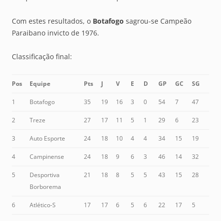
Com estes resultados, o
Botafogo
sagrou-se Campeão
Paraibano invicto de 1976.
Classificação final:
Pos
Equipe
Pts
J
V
E
D
GP
GC
SG
1
Botafogo
35
19
16
3
0
54
7
47
2
Treze
27
17
11
5
1
29
6
23
3
Auto Esporte
24
18
10
4
4
34
15
19
4
Campinense
24
18
9
6
3
46
14
32
5
Desportiva
21
18
8
5
5
43
15
28
Borborema
6
Atlético-S
17
17
6
5
6
22
17
5