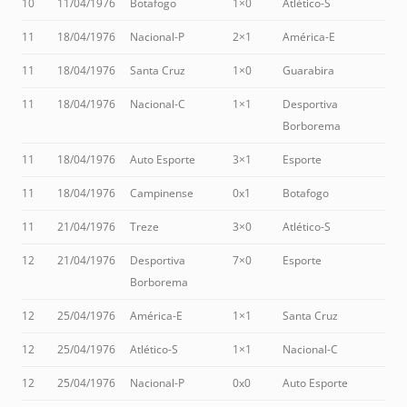
10
11/04/1976
Botafogo
1×0
Atlético-S
11
18/04/1976
Nacional-P
2×1
América-E
11
18/04/1976
Santa Cruz
1×0
Guarabira
11
18/04/1976
Nacional-C
1×1
Desportiva
Borborema
11
18/04/1976
Auto Esporte
3×1
Esporte
11
18/04/1976
Campinense
0x1
Botafogo
11
21/04/1976
Treze
3×0
Atlético-S
12
21/04/1976
Desportiva
7×0
Esporte
Borborema
12
25/04/1976
América-E
1×1
Santa Cruz
12
25/04/1976
Atlético-S
1×1
Nacional-C
12
25/04/1976
Nacional-P
0x0
Auto Esporte