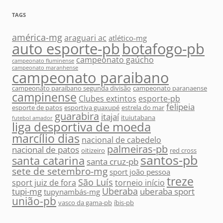
TAGS
américa-mg
araguari ac
atlético-mg
auto esporte-pb
botafogo-pb
campeonato gaúcho
campeonato fluminense
campeonato maranhense
campeonato paraibano
campeonato paraibano segunda divisão
campeonato paranaense
campinense
Clubes extintos
esporte-pb
felipeia
esporte de patos
esportiva guaxupé
estrela do mar
guarabira
itajaí
ituiutabana
futebol amador
liga desportiva de moeda
marcílio dias
nacional de cabedelo
palmeiras-pb
nacional de patos
oitizeiro
red cross
santos-pb
santa catarina
santa cruz-pb
sete de setembro-mg
sport joão pessoa
treze
São Luís
sport juiz de fora
torneio início
Uberaba
tupi-mg
uberaba sport
tupynambás-mg
união-pb
vasco da gama-pb
íbis-pb