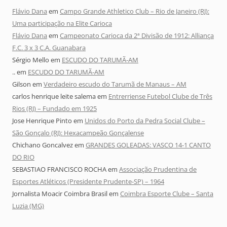
Flávio Dana
em
Campo Grande Athletico Club – Rio de Janeiro (RJ):
Uma participação na Elite Carioca
Flávio Dana
em
Campeonato Carioca da 2ª Divisão de 1912: Alliança
F.C. 3 x 3 C.A. Guanabara
Sérgio Mello
em
ESCUDO DO TARUMÃ-AM
..
em
ESCUDO DO TARUMÃ-AM
Gilson
em
Verdadeiro escudo do Tarumã de Manaus – AM
carlos henrique leite salema
em
Entrerriense Futebol Clube de Três
Rios (RJ) – Fundado em 1925
Jose Henrique Pinto
em
Unidos do Porto da Pedra Social Clube –
São Gonçalo (RJ): Hexacampeão Gonçalense
Chichano Goncalvez
em
GRANDES GOLEADAS: VASCO 14-1 CANTO
DO RIO
SEBASTIAO FRANCISCO ROCHA
em
Associação Prudentina de
Esportes Atléticos (Presidente Prudente-SP) – 1964
Jornalista Moacir Coimbra Brasil
em
Coimbra Esporte Clube – Santa
Luzia (MG)