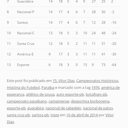
7
Guarabira
14
18
5
4
9
27
25
2
8
Nacional-P
14
17
4
6
7
28
30
-2
9
Santos
14
17
4
6
7
12
28
-16
10
Nacional-C
13
18
5
3
10
24
48
-24
11
Santa Cruz
12
18
5
2
11
11
31
-20
12
América-E
9
17
3
3
11
11
41
-30
13
Esporte
6
18
3
0
15
9
73
-64
Este post foi publicado em
15. Vítor Dias
,
Campeonatos Históricos
,
História do Futebol
,
Paraíba
e marcado com a tag
1976
,
américa de
esperança
,
atlético de sousa
,
auto esporte-pb
,
botafogo-pb
,
campeonato paraibano
,
campinense
,
desportiva borborema
,
esporte-pb
,
guarabira
,
nacional de cabedelo
,
nacional de patos
,
santa cruz-pb
,
santos-pb
,
treze
em
10 de abril de 2014
por
Vitor
Dias
.