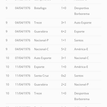
9
04/04/1976
Botafogo
1×0
Desportiva
Borborema
9
04/04/1976
Treze
3×1
Auto Esporte
9
04/04/1976
Guarabira
6×2
Esporte
9
04/04/1976
Nacional-P
1×1
Santos
9
04/04/1976
Nacional-C
5×2
América-E
10
07/04/1976
Auto Esporte
3×1
Nacional-C
10
11/04/1976
Esporte
1×0
América-E
10
11/04/1976
Santa Cruz
0x2
Santos
10
11/04/1976
Guarabira
2×2
Nacional-P
10
11/04/1976
Treze
1×0
Desportiva
Borborema