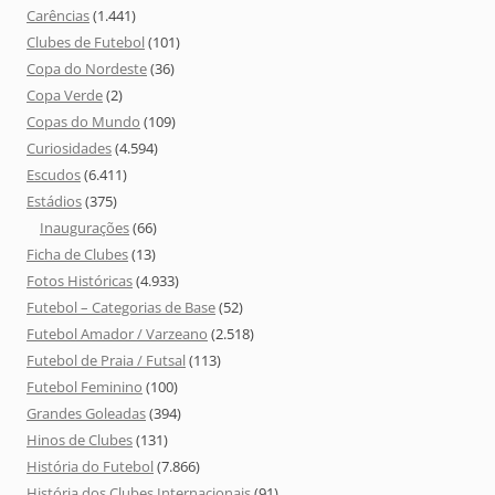
Carências
(1.441)
Clubes de Futebol
(101)
Copa do Nordeste
(36)
Copa Verde
(2)
Copas do Mundo
(109)
Curiosidades
(4.594)
Escudos
(6.411)
Estádios
(375)
Inaugurações
(66)
Ficha de Clubes
(13)
Fotos Históricas
(4.933)
Futebol – Categorias de Base
(52)
Futebol Amador / Varzeano
(2.518)
Futebol de Praia / Futsal
(113)
Futebol Feminino
(100)
Grandes Goleadas
(394)
Hinos de Clubes
(131)
História do Futebol
(7.866)
História dos Clubes Internacionais
(91)