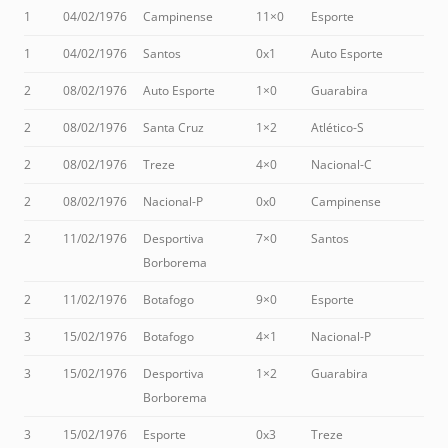
1
04/02/1976
Campinense
11×0
Esporte
1
04/02/1976
Santos
0x1
Auto Esporte
2
08/02/1976
Auto Esporte
1×0
Guarabira
2
08/02/1976
Santa Cruz
1×2
Atlético-S
2
08/02/1976
Treze
4×0
Nacional-C
2
08/02/1976
Nacional-P
0x0
Campinense
2
11/02/1976
Desportiva
7×0
Santos
Borborema
2
11/02/1976
Botafogo
9×0
Esporte
3
15/02/1976
Botafogo
4×1
Nacional-P
3
15/02/1976
Desportiva
1×2
Guarabira
Borborema
3
15/02/1976
Esporte
0x3
Treze