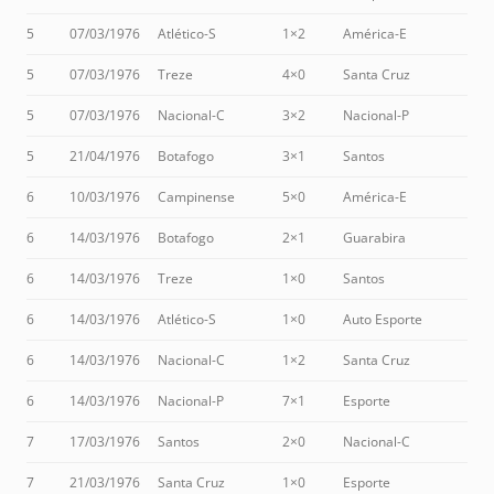
5
07/03/1976
Atlético-S
1×2
América-E
5
07/03/1976
Treze
4×0
Santa Cruz
5
07/03/1976
Nacional-C
3×2
Nacional-P
5
21/04/1976
Botafogo
3×1
Santos
6
10/03/1976
Campinense
5×0
América-E
6
14/03/1976
Botafogo
2×1
Guarabira
6
14/03/1976
Treze
1×0
Santos
6
14/03/1976
Atlético-S
1×0
Auto Esporte
6
14/03/1976
Nacional-C
1×2
Santa Cruz
6
14/03/1976
Nacional-P
7×1
Esporte
7
17/03/1976
Santos
2×0
Nacional-C
7
21/03/1976
Santa Cruz
1×0
Esporte