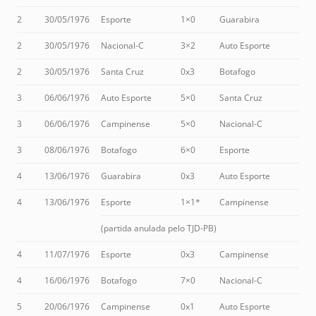
2
30/05/1976
Esporte
1×0
Guarabira
2
30/05/1976
Nacional-C
3×2
Auto Esporte
2
30/05/1976
Santa Cruz
0x3
Botafogo
3
06/06/1976
Auto Esporte
5×0
Santa Cruz
3
06/06/1976
Campinense
5×0
Nacional-C
3
08/06/1976
Botafogo
6×0
Esporte
4
13/06/1976
Guarabira
0x3
Auto Esporte
4
13/06/1976
Esporte
1×1*
Campinense
(partida anulada pelo TJD-PB)
4
11/07/1976
Esporte
0x3
Campinense
4
16/06/1976
Botafogo
7×0
Nacional-C
5
20/06/1976
Campinense
0x1
Auto Esporte