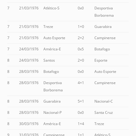
7
21/03/1976
Atlético-S
0x0
Desportiva
Borborema
7
21/03/1976
Treze
1×0
Guarabira
7
21/03/1976
Auto Esporte
2×2
Campinense
7
24/03/1976
América-E
0x5
Botafogo
8
24/03/1976
Santos
2×0
Esporte
8
28/03/1976
Botafogo
0x0
Auto Esporte
8
28/03/1976
Desportiva
4×1
Campinense
Borborema
8
28/03/1976
Guarabira
5×1
Nacional-C
8
28/03/1976
Nacional-P
0x0
Santa Cruz
8
30/03/1976
América-E
1×4
Treze
9
31/03/1976
Campinense
1×1
Atlético-S