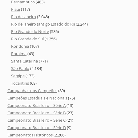
Pernambuco
(483)
Piauí
(117)
Rio de Janeiro
(3.048)
Rio de Janeiro (antigo Estado do RJ)
(2.244)
Rio Grande do Norte
(586)
Rio Grande do Sul
(1.256)
Rondônia
(107)
Roraima
(49)
Santa Catarina
(771)
São Paulo
(4.134)
Sergipe
(173)
Tocantins
(68)
Campanhas dos Campeões
(89)
Campeões Estaduais e Nacionais
(75)
Campeonato Brasileiro – Série A
(13)
Campeonato Brasileiro – Série B
(23)
Campeonato Brasileiro – Série C
(21)
Campeonato Brasileiro – Série D
(9)
Campeonatos Históricos
(2.206)