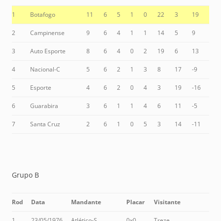
1
Botafogo
11
6
5
1
0
22
3
19
2
Campinense
9
6
4
1
1
14
5
9
3
Auto Esporte
8
6
4
0
2
19
6
13
4
Nacional-C
5
6
2
1
3
8
17
-9
5
Esporte
4
6
2
0
4
3
19
-16
6
Guarabira
3
6
1
1
4
6
11
-5
7
Santa Cruz
2
6
1
0
5
3
14
-11
Grupo B
Rod
Data
Mandante
Placar
Visitante
1
23/05/1976
Atlético-S
0x0
Treze