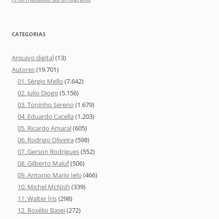
CATEGORIAS
Arquivo digital
(13)
Autores
(19.701)
01. Sérgio Mello
(7.642)
02. Julio Diogo
(5.156)
03. Toninho Sereno
(1.679)
04. Eduardo Cacella
(1.203)
05. Ricardo Amaral
(605)
06. Rodrigo Oliveira
(598)
07. Gerson Rodrigues
(552)
08. Gilberto Maluf
(506)
09. Antonio Mario Ielo
(466)
10. Michel McNish
(339)
11. Walter Íris
(298)
12. Rosélio Basei
(272)