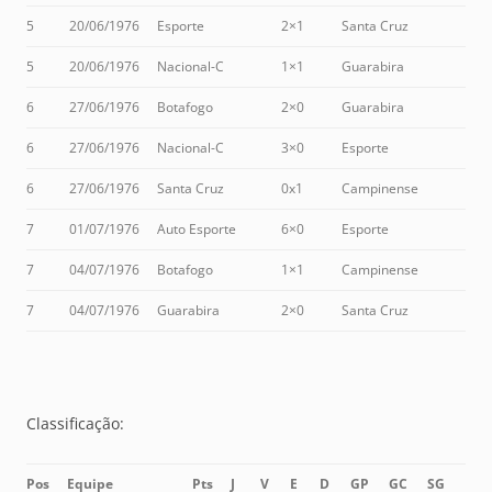
5
20/06/1976
Esporte
2×1
Santa Cruz
5
20/06/1976
Nacional-C
1×1
Guarabira
6
27/06/1976
Botafogo
2×0
Guarabira
6
27/06/1976
Nacional-C
3×0
Esporte
6
27/06/1976
Santa Cruz
0x1
Campinense
7
01/07/1976
Auto Esporte
6×0
Esporte
7
04/07/1976
Botafogo
1×1
Campinense
7
04/07/1976
Guarabira
2×0
Santa Cruz
Classificação:
Pos
Equipe
Pts
J
V
E
D
GP
GC
SG