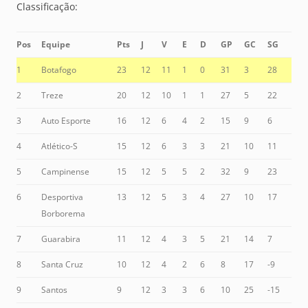
Classificação:
Pos
Equipe
Pts
J
V
E
D
GP
GC
SG
1
Botafogo
23
12
11
1
0
31
3
28
2
Treze
20
12
10
1
1
27
5
22
3
Auto Esporte
16
12
6
4
2
15
9
6
4
Atlético-S
15
12
6
3
3
21
10
11
5
Campinense
15
12
5
5
2
32
9
23
6
Desportiva
13
12
5
3
4
27
10
17
Borborema
7
Guarabira
11
12
4
3
5
21
14
7
8
Santa Cruz
10
12
4
2
6
8
17
-9
9
Santos
9
12
3
3
6
10
25
-15