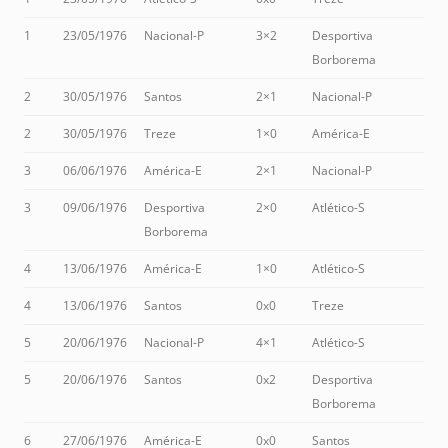
1
23/05/1976
Nacional-P
3×2
Desportiva
Borborema
2
30/05/1976
Santos
2×1
Nacional-P
2
30/05/1976
Treze
1×0
América-E
3
06/06/1976
América-E
2×1
Nacional-P
3
09/06/1976
Desportiva
2×0
Atlético-S
Borborema
4
13/06/1976
América-E
1×0
Atlético-S
4
13/06/1976
Santos
0x0
Treze
5
20/06/1976
Nacional-P
4×1
Atlético-S
5
20/06/1976
Santos
0x2
Desportiva
Borborema
6
27/06/1976
América-E
0x0
Santos