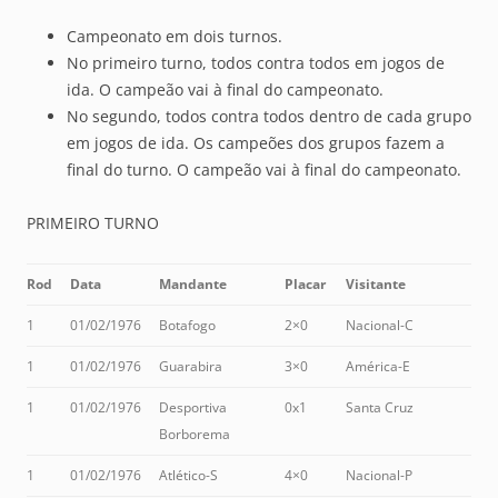
Campeonato em dois turnos.
No primeiro turno, todos contra todos em jogos de
ida. O campeão vai à final do campeonato.
No segundo, todos contra todos dentro de cada grupo
em jogos de ida. Os campeões dos grupos fazem a
final do turno. O campeão vai à final do campeonato.
PRIMEIRO TURNO
Rod
Data
Mandante
Placar
Visitante
1
01/02/1976
Botafogo
2×0
Nacional-C
1
01/02/1976
Guarabira
3×0
América-E
1
01/02/1976
Desportiva
0x1
Santa Cruz
Borborema
1
01/02/1976
Atlético-S
4×0
Nacional-P