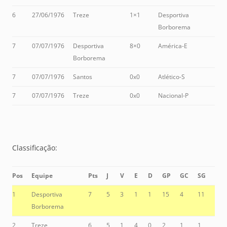
6
27/06/1976
Treze
1×1
Desportiva
Borborema
7
07/07/1976
Desportiva
8×0
América-E
Borborema
7
07/07/1976
Santos
0x0
Atlético-S
7
07/07/1976
Treze
0x0
Nacional-P
Classificação:
Pos
Equipe
Pts
J
V
E
D
GP
GC
SG
1
Desportiva
7
5
3
1
1
15
4
11
Borborema
2
Treze
6
5
1
4
0
2
1
1