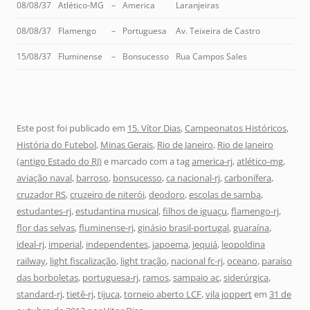
08/08/37
Atlético-MG
–
America
Laranjeiras
08/08/37
Flamengo
–
Portuguesa
Av. Teixeira de Castro
15/08/37
Fluminense
–
Bonsucesso
Rua Campos Sales
Este post foi publicado em
15. Vítor Dias
,
Campeonatos Históricos
,
História do Futebol
,
Minas Gerais
,
Rio de Janeiro
,
Rio de Janeiro
(antigo Estado do RJ)
e marcado com a tag
america-rj
,
atlético-mg
,
aviação naval
,
barroso
,
bonsucesso
,
ca nacional-rj
,
carbonífera
,
cruzador RS
,
cruzeiro de niterói
,
deodoro
,
escolas de samba
,
estudantes-rj
,
estudantina musical
,
filhos de iguaçu
,
flamengo-rj
,
flor das selvas
,
fluminense-rj
,
ginásio brasil-portugal
,
guaraína
,
ideal-rj
,
imperial
,
independentes
,
japoema
,
jequiá
,
leopoldina
railway
,
light fiscalização
,
light tração
,
nacional fc-rj
,
oceano
,
paraíso
das borboletas
,
portuguesa-rj
,
ramos
,
sampaio ac
,
siderúrgica
,
standard-rj
,
tietê-rj
,
tijuca
,
torneio aberto LCF
,
vila joppert
em
31 de