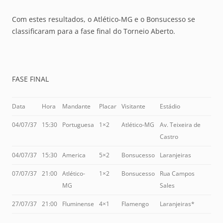
Com estes resultados, o Atlético-MG e o Bonsucesso se
classificaram para a fase final do Torneio Aberto.
FASE FINAL
Data
Hora
Mandante
Placar
Visitante
Estádio
04/07/37
15:30
Portuguesa
1×2
Atlético-MG
Av. Teixeira de
Castro
04/07/37
15:30
America
5×2
Bonsucesso
Laranjeiras
07/07/37
21:00
Atlético-
1×2
Bonsucesso
Rua Campos
MG
Sales
27/07/37
21:00
Fluminense
4×1
Flamengo
Laranjeiras*