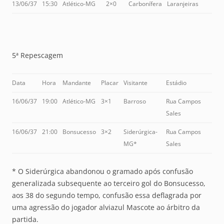
13/06/37
15:30
Atlético-MG
2×0
Carbonífera
Laranjeiras
5ª Repescagem
Data
Hora
Mandante
Placar
Visitante
Estádio
16/06/37
19:00
Atlético-MG
3×1
Barroso
Rua Campos
Sales
16/06/37
21:00
Bonsucesso
3×2
Siderúrgica-
Rua Campos
MG*
Sales
* O Siderúrgica abandonou o gramado após confusão
generalizada subsequente ao terceiro gol do Bonsucesso,
aos 38 do segundo tempo, confusão essa deflagrada por
uma agressão do jogador alviazul Mascote ao árbitro da
partida.