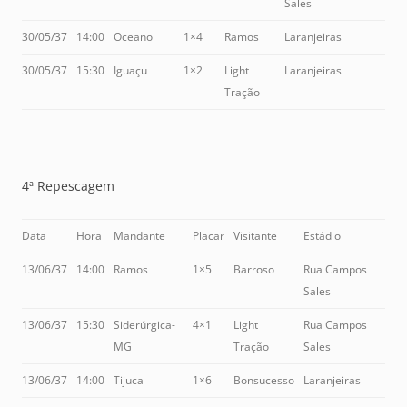
Sales
30/05/37
14:00
Oceano
1×4
Ramos
Laranjeiras
30/05/37
15:30
Iguaçu
1×2
Light
Laranjeiras
Tração
4ª Repescagem
Data
Hora
Mandante
Placar
Visitante
Estádio
13/06/37
14:00
Ramos
1×5
Barroso
Rua Campos
Sales
13/06/37
15:30
Siderúrgica-
4×1
Light
Rua Campos
MG
Tração
Sales
13/06/37
14:00
Tijuca
1×6
Bonsucesso
Laranjeiras