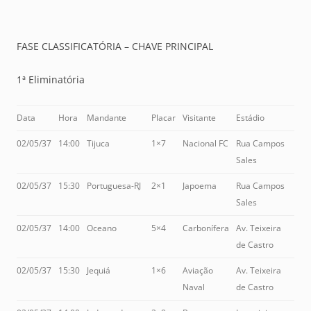
FASE CLASSIFICATÓRIA – CHAVE PRINCIPAL
1ª Eliminatória
Data
Hora
Mandante
Placar
Visitante
Estádio
02/05/37
14:00
Tijuca
1×7
Nacional FC
Rua Campos
Sales
02/05/37
15:30
Portuguesa-RJ
2×1
Japoema
Rua Campos
Sales
02/05/37
14:00
Oceano
5×4
Carbonífera
Av. Teixeira
de Castro
02/05/37
15:30
Jequiá
1×6
Aviação
Av. Teixeira
Naval
de Castro