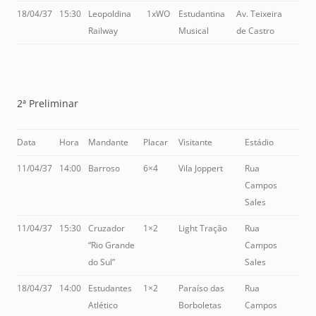
18/04/37
15:30
Leopoldina
1xWO
Estudantina
Av. Teixeira
Railway
Musical
de Castro
2ª Preliminar
Data
Hora
Mandante
Placar
Visitante
Estádio
11/04/37
14:00
Barroso
6×4
Vila Joppert
Rua
Campos
Sales
11/04/37
15:30
Cruzador
1×2
Light Tração
Rua
“Rio Grande
Campos
do Sul”
Sales
18/04/37
14:00
Estudantes
1×2
Paraíso das
Rua
Atlético
Borboletas
Campos