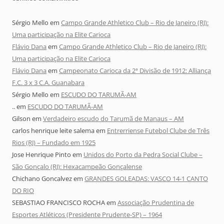
Sérgio Mello
em
Campo Grande Athletico Club – Rio de Janeiro (RJ):
Uma participação na Elite Carioca
Flávio Dana
em
Campo Grande Athletico Club – Rio de Janeiro (RJ):
Uma participação na Elite Carioca
Flávio Dana
em
Campeonato Carioca da 2ª Divisão de 1912: Alliança
F.C. 3 x 3 C.A. Guanabara
Sérgio Mello
em
ESCUDO DO TARUMÃ-AM
..
em
ESCUDO DO TARUMÃ-AM
Gilson
em
Verdadeiro escudo do Tarumã de Manaus – AM
carlos henrique leite salema
em
Entrerriense Futebol Clube de Três
Rios (RJ) – Fundado em 1925
Jose Henrique Pinto
em
Unidos do Porto da Pedra Social Clube –
São Gonçalo (RJ): Hexacampeão Gonçalense
Chichano Goncalvez
em
GRANDES GOLEADAS: VASCO 14-1 CANTO
DO RIO
SEBASTIAO FRANCISCO ROCHA
em
Associação Prudentina de
Esportes Atléticos (Presidente Prudente-SP) – 1964