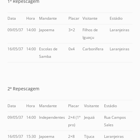
1ª Repescagem
Data
Hora
Mandante
Placar
Visitante
Estádio
09/05/37
14:00
Japoema
3×2
Filhos de
Laranjeiras
Iguaçu
16/05/37
14:00
Escolas de
0x4
Carbonífera
Laranjeiras
Samba
2ª Repescagem
Data
Hora
Mandante
Placar
Visitante
Estádio
09/05/37
14:00
Independentes
2×4 (1ª
Jequiá
Rua Campos
pro)
Sales
16/05/37
15:30
Japoema
2×8
Tijuca
Laranjeiras