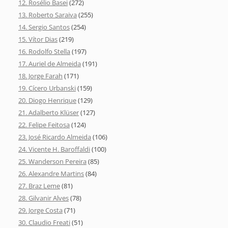
12. Rosélio Basei
(272)
13. Roberto Saraiva
(255)
14. Sergio Santos
(254)
15. Vítor Dias
(219)
16. Rodolfo Stella
(197)
17. Auriel de Almeida
(191)
18. Jorge Farah
(171)
19. Cícero Urbanski
(159)
20. Diogo Henrique
(129)
21. Adalberto Klüser
(127)
22. Felipe Feitosa
(124)
23. José Ricardo Almeida
(106)
24. Vicente H. Baroffaldi
(100)
25. Wanderson Pereira
(85)
26. Alexandre Martins
(84)
27. Braz Leme
(81)
28. Gilvanir Alves
(78)
29. Jorge Costa
(71)
30. Claudio Freati
(51)