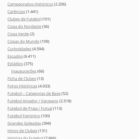
Campeonatos Históricos
(2.206)
Carências
(1.441)
Clubes de Futebol
(101)
Copa do Nordeste
(36)
Copa Verde
(2)
Copas do Mundo
(109)
Curiosidades
(4.594)
Escudos
(6.411)
Estádios
(375)
Inaugurações
(66)
Ficha de Clubes
(13)
Fotos Históricas
(4.933)
Futebol – Categorias de Base
(52)
Futebol Amador / Varzeano
(2.518)
Futebol de Praia / Futsal
(113)
Futebol Feminino
(100)
Grandes Goleadas
(394)
Hinos de Clubes
(131)
História do Futebol
(7.866)