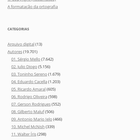
A formatação da ortografia
CATEGORIAS
Arquivo digital
(13)
Autores
(19.701)
01. Sérgio Mello
(7.642)
02. Julio Diogo
(5.156)
03. Toninho Sereno
(1.679)
04. Eduardo Cacella
(1.203)
05. Ricardo Amaral
(605)
06. Rodrigo Oliveira
(598)
07. Gerson Rodrigues
(552)
08. Gilberto Maluf
(506)
09. Antonio Mario Ielo
(466)
10. Michel McNish
(339)
11. Walter Íris
(298)