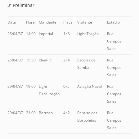
3ª Preliminar
Data
Hora
Mandante
Placar
Visitante
Estádio
25/04/37
14:00
Imperial
1×3
Light Tração
Rua
Campos
Sales
25/04/37
15:30
Ideal-RJ
2×4
Escolas de
Rua
Samba
Campos
Sales
29/04/37
19:00
Light
0x5
Aviação Naval
Rua
Fiscalização
Campos
Sales
29/04/37
21:00
Barroso
4×2
Paraíso das
Rua
Borboletas
Campos
Sales