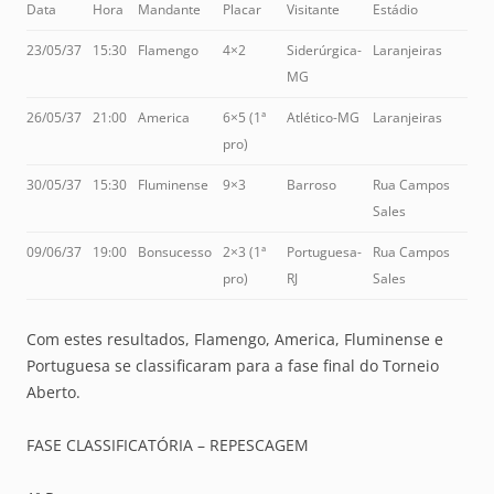
Data
Hora
Mandante
Placar
Visitante
Estádio
23/05/37
15:30
Flamengo
4×2
Siderúrgica-
Laranjeiras
MG
26/05/37
21:00
America
6×5 (1ª
Atlético-MG
Laranjeiras
pro)
30/05/37
15:30
Fluminense
9×3
Barroso
Rua Campos
Sales
09/06/37
19:00
Bonsucesso
2×3 (1ª
Portuguesa-
Rua Campos
pro)
RJ
Sales
Com estes resultados, Flamengo, America, Fluminense e
Portuguesa se classificaram para a fase final do Torneio
Aberto.
FASE CLASSIFICATÓRIA – REPESCAGEM