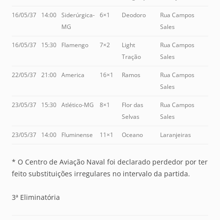
16/05/37
14:00
Siderúrgica-
6×1
Deodoro
Rua Campos
MG
Sales
16/05/37
15:30
Flamengo
7×2
Light
Rua Campos
Tração
Sales
22/05/37
21:00
America
16×1
Ramos
Rua Campos
Sales
23/05/37
15:30
Atlético-MG
8×1
Flor das
Rua Campos
Selvas
Sales
23/05/37
14:00
Fluminense
11×1
Oceano
Laranjeiras
* O Centro de Aviação Naval foi declarado perdedor por ter
feito substituições irregulares no intervalo da partida.
3ª Eliminatória