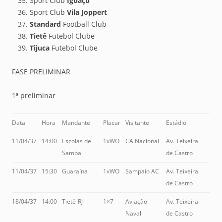
Sport Club
Iguaçu
Sport Club
Vila Joppert
Standard
Football Club
Tietê
Futebol Clube
Tijuca
Futebol Clube
FASE PRELIMINAR
1ª preliminar
Data
Hora
Mandante
Placar
Visitante
Estádio
11/04/37
14:00
Escolas de
1xWO
CA Nacional
Av. Teixeira
Samba
de Castro
11/04/37
15:30
Guaraína
1xWO
Sampaio AC
Av. Teixeira
de Castro
18/04/37
14:00
Tietê-RJ
1×7
Aviação
Av. Teixeira
Naval
de Castro