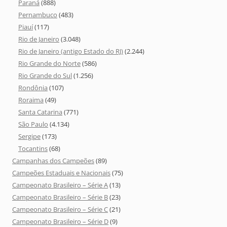
Paraná
(888)
Pernambuco
(483)
Piauí
(117)
Rio de Janeiro
(3.048)
Rio de Janeiro (antigo Estado do RJ)
(2.244)
Rio Grande do Norte
(586)
Rio Grande do Sul
(1.256)
Rondônia
(107)
Roraima
(49)
Santa Catarina
(771)
São Paulo
(4.134)
Sergipe
(173)
Tocantins
(68)
Campanhas dos Campeões
(89)
Campeões Estaduais e Nacionais
(75)
Campeonato Brasileiro – Série A
(13)
Campeonato Brasileiro – Série B
(23)
Campeonato Brasileiro – Série C
(21)
Campeonato Brasileiro – Série D
(9)