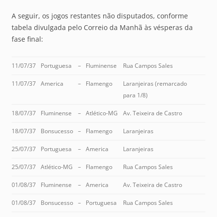
A seguir, os jogos restantes não disputados, conforme
tabela divulgada pelo Correio da Manhã às vésperas da
fase final:
11/07/37
Portuguesa
–
Fluminense
Rua Campos Sales
11/07/37
America
–
Flamengo
Laranjeiras (remarcado
para 1/8)
18/07/37
Fluminense
–
Atlético-MG
Av. Teixeira de Castro
18/07/37
Bonsucesso
–
Flamengo
Laranjeiras
25/07/37
Portuguesa
–
America
Laranjeiras
25/07/37
Atlético-MG
–
Flamengo
Rua Campos Sales
01/08/37
Fluminense
–
America
Av. Teixeira de Castro
01/08/37
Bonsucesso
–
Portuguesa
Rua Campos Sales