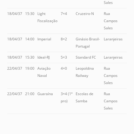
Sales
18/04/37
15:30
Light
7×4
Cruzeiro-N
Rua
Fiscalização
Campos
Sales
18/04/37
14:00
Imperial
8×2
Ginásio Brasil-
Laranjeiras
Portugal
18/04/37
15:30
Ideal-RJ
5×3
Standard FC
Laranjeiras
22/04/37
19:00
Aviação
4×0
Leopoldina
Rua
Naval
Railway
Campos
Sales
22/04/37
21:00
Guaraína
3×4 (1ª
Escolas de
Rua
pro)
Samba
Campos
Sales