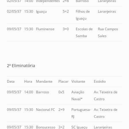
02/05/37
14:00
Independentes
2×8
Barroso
Laranjeiras
02/05/37
15:30
Iguaçu
5×2
Filhos de
Laranjeiras
Iguaçu
09/05/37
15:30
Fluminense
3×0
Escolas de
Rua Campos
Samba
Sales
2ª Eliminatória
Data
Hora
Mandante
Placar
Visitante
Estádio
09/05/37
14:00
Barroso
0x5
Aviação
Av. Teixeira de
Naval*
Castro
09/05/37
15:30
Nacional FC
2×9
Portuguesa-
Av. Teixeira de
RJ
Castro
09/05/37
15:30
Bonsucesso
3×2
SC Iguaçu
Laranjeiras