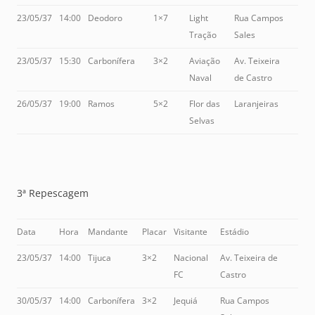
23/05/37
14:00
Deodoro
1×7
Light
Rua Campos
Tração
Sales
23/05/37
15:30
Carbonífera
3×2
Aviação
Av. Teixeira
Naval
de Castro
26/05/37
19:00
Ramos
5×2
Flor das
Laranjeiras
Selvas
3ª Repescagem
Data
Hora
Mandante
Placar
Visitante
Estádio
23/05/37
14:00
Tijuca
3×2
Nacional
Av. Teixeira de
FC
Castro
30/05/37
14:00
Carbonífera
3×2
Jequiá
Rua Campos