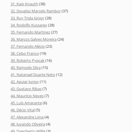
31. Kaio Knauth
(38)
32. Douglas Marcelo Rambor
(37)
33. Ruy Trida Júnior
(28)
34. Rodolfo Kussarev
(28)
35. Fernando Martinez
(27)
36. Marcos Galves Moreira
(24)
37. Fernando Alécio
(23)
38. Celso Franco
(19)
39. Roberto Pypcak
(16)
40. Ramssés Silva
(15)
41. Natanael Duarte Neto
(12)
42. Aguiar Junior
(11)
43. Gustavo Ribas
(7)
44. Maurício Neves
(7)
45. Luís Amarante
(6)
46. Décio Vital
(5)
47. Alexandre Lima
(4)
48. Juvando Oliveira
(4)
49. Dagoberto Willig
(3)