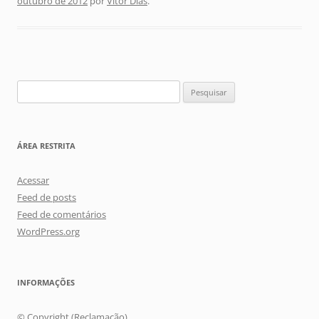
outubro de 2012
por
Vitor Dias
.
Pesquisar
por:
ÁREA RESTRITA
Acessar
Feed de posts
Feed de comentários
WordPress.org
INFORMAÇÕES
© Copyright (Reclamação)