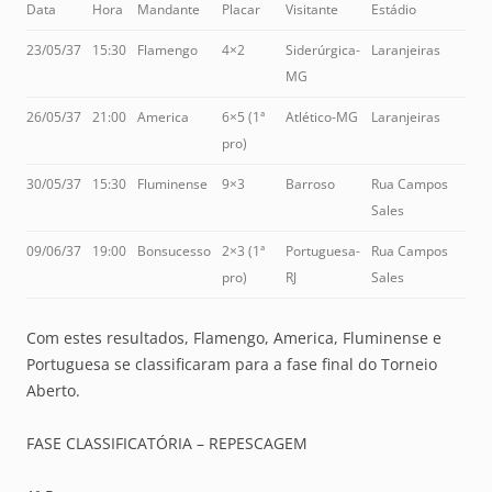
Data
Hora
Mandante
Placar
Visitante
Estádio
23/05/37
15:30
Flamengo
4×2
Siderúrgica-
Laranjeiras
MG
26/05/37
21:00
America
6×5 (1ª
Atlético-MG
Laranjeiras
pro)
30/05/37
15:30
Fluminense
9×3
Barroso
Rua Campos
Sales
09/06/37
19:00
Bonsucesso
2×3 (1ª
Portuguesa-
Rua Campos
pro)
RJ
Sales
Com estes resultados, Flamengo, America, Fluminense e
Portuguesa se classificaram para a fase final do Torneio
Aberto.
FASE CLASSIFICATÓRIA – REPESCAGEM