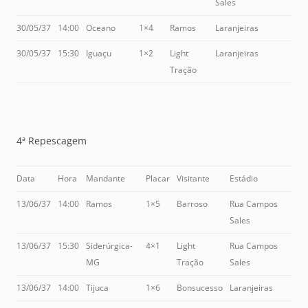
Sales
30/05/37
14:00
Oceano
1×4
Ramos
Laranjeiras
30/05/37
15:30
Iguaçu
1×2
Light
Laranjeiras
Tração
4ª Repescagem
Data
Hora
Mandante
Placar
Visitante
Estádio
13/06/37
14:00
Ramos
1×5
Barroso
Rua Campos
Sales
13/06/37
15:30
Siderúrgica-
4×1
Light
Rua Campos
MG
Tração
Sales
13/06/37
14:00
Tijuca
1×6
Bonsucesso
Laranjeiras