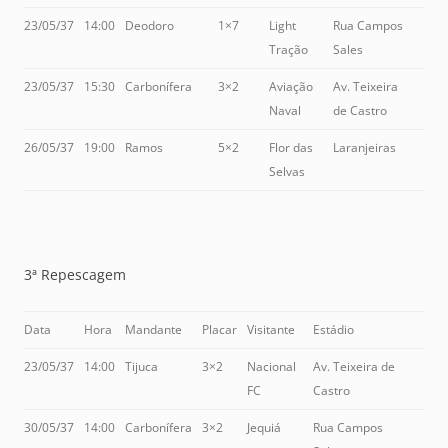
23/05/37
14:00
Deodoro
1×7
Light
Rua Campos
Tração
Sales
23/05/37
15:30
Carbonífera
3×2
Aviação
Av. Teixeira
Naval
de Castro
26/05/37
19:00
Ramos
5×2
Flor das
Laranjeiras
Selvas
3ª Repescagem
Data
Hora
Mandante
Placar
Visitante
Estádio
23/05/37
14:00
Tijuca
3×2
Nacional
Av. Teixeira de
FC
Castro
30/05/37
14:00
Carbonífera
3×2
Jequiá
Rua Campos