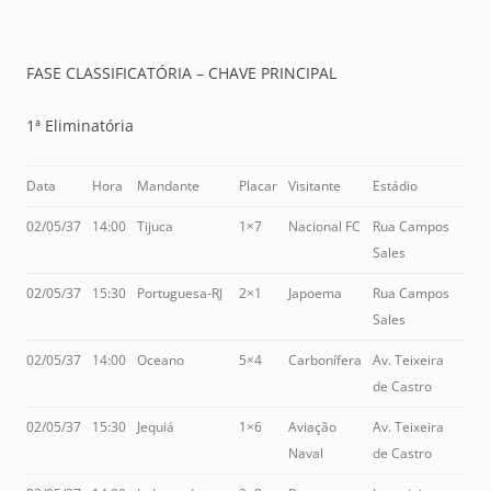
FASE CLASSIFICATÓRIA – CHAVE PRINCIPAL
1ª Eliminatória
Data
Hora
Mandante
Placar
Visitante
Estádio
02/05/37
14:00
Tijuca
1×7
Nacional FC
Rua Campos
Sales
02/05/37
15:30
Portuguesa-RJ
2×1
Japoema
Rua Campos
Sales
02/05/37
14:00
Oceano
5×4
Carbonífera
Av. Teixeira
de Castro
02/05/37
15:30
Jequiá
1×6
Aviação
Av. Teixeira
Naval
de Castro