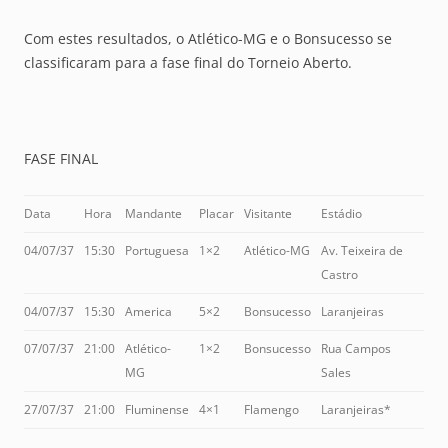
Com estes resultados, o Atlético-MG e o Bonsucesso se
classificaram para a fase final do Torneio Aberto.
FASE FINAL
Data
Hora
Mandante
Placar
Visitante
Estádio
04/07/37
15:30
Portuguesa
1×2
Atlético-MG
Av. Teixeira de
Castro
04/07/37
15:30
America
5×2
Bonsucesso
Laranjeiras
07/07/37
21:00
Atlético-
1×2
Bonsucesso
Rua Campos
MG
Sales
27/07/37
21:00
Fluminense
4×1
Flamengo
Laranjeiras*