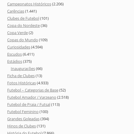
Campeonatos Históricos
(2.206)
Carências
(1.441)
Clubes de Futebol
(101)
Copa do Nordeste
(36)
Copa Verde
(2)
Copas do Mundo
(109)
Curiosidades
(4.594)
Escudos
(6.411)
Estádios
(375)
Inaugurações
(66)
Ficha de Clubes
(13)
Fotos Históricas
(4.933)
Futebol – Categorias de Base
(52)
Futebol Amador / Varzeano
(2.518)
Futebol de Praia / Futsal
(113)
Futebol Feminino
(100)
Grandes Goleadas
(394)
Hinos de Clubes
(131)
História do Futebol
(7.866)