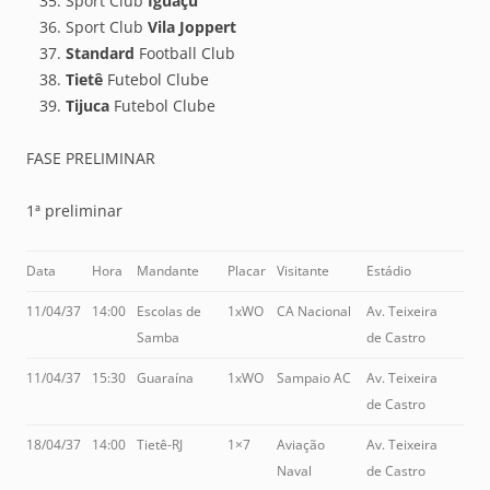
Sport Club
Iguaçu
Sport Club
Vila Joppert
Standard
Football Club
Tietê
Futebol Clube
Tijuca
Futebol Clube
FASE PRELIMINAR
1ª preliminar
Data
Hora
Mandante
Placar
Visitante
Estádio
11/04/37
14:00
Escolas de
1xWO
CA Nacional
Av. Teixeira
Samba
de Castro
11/04/37
15:30
Guaraína
1xWO
Sampaio AC
Av. Teixeira
de Castro
18/04/37
14:00
Tietê-RJ
1×7
Aviação
Av. Teixeira
Naval
de Castro