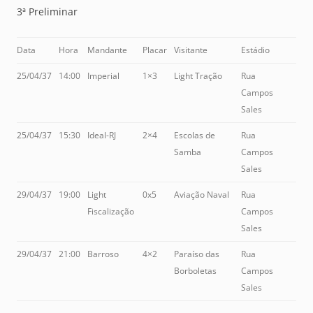
3ª Preliminar
Data
Hora
Mandante
Placar
Visitante
Estádio
25/04/37
14:00
Imperial
1×3
Light Tração
Rua
Campos
Sales
25/04/37
15:30
Ideal-RJ
2×4
Escolas de
Rua
Samba
Campos
Sales
29/04/37
19:00
Light
0x5
Aviação Naval
Rua
Fiscalização
Campos
Sales
29/04/37
21:00
Barroso
4×2
Paraíso das
Rua
Borboletas
Campos
Sales