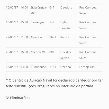
16/05/37
14:00
Siderúrgica-
6×1
Deodoro
Rua Campos
MG
Sales
16/05/37
15:30
Flamengo
7×2
Light
Rua Campos
Tração
Sales
22/05/37
21:00
America
16×1
Ramos
Rua Campos
Sales
23/05/37
15:30
Atlético-MG
8×1
Flor das
Rua Campos
Selvas
Sales
23/05/37
14:00
Fluminense
11×1
Oceano
Laranjeiras
* O Centro de Aviação Naval foi declarado perdedor por ter
feito substituições irregulares no intervalo da partida.
3ª Eliminatória