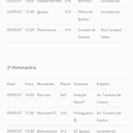
02/05/37
14:00
Independentes
2×8
Barroso
Laranjeiras
02/05/37
15:30
Iguaçu
5×2
Filhos de
Laranjeiras
Iguaçu
09/05/37
15:30
Fluminense
3×0
Escolas de
Rua Campos
Samba
Sales
2ª Eliminatória
Data
Hora
Mandante
Placar
Visitante
Estádio
09/05/37
14:00
Barroso
0x5
Aviação
Av. Teixeira de
Naval*
Castro
09/05/37
15:30
Nacional FC
2×9
Portuguesa-
Av. Teixeira de
RJ
Castro
09/05/37
15:30
Bonsucesso
3×2
SC Iguaçu
Laranjeiras