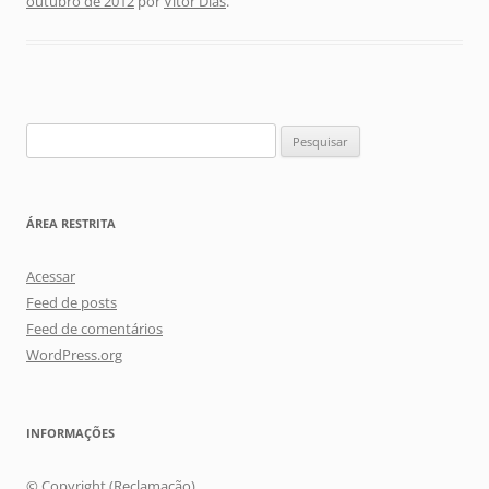
outubro de 2012
por
Vitor Dias
.
Pesquisar
por:
ÁREA RESTRITA
Acessar
Feed de posts
Feed de comentários
WordPress.org
INFORMAÇÕES
© Copyright (Reclamação)