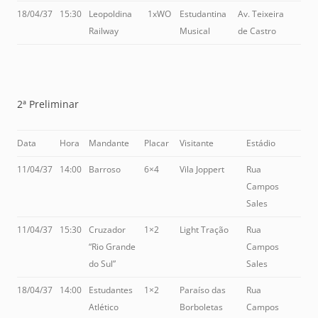
18/04/37
15:30
Leopoldina
1xWO
Estudantina
Av. Teixeira
Railway
Musical
de Castro
2ª Preliminar
Data
Hora
Mandante
Placar
Visitante
Estádio
11/04/37
14:00
Barroso
6×4
Vila Joppert
Rua
Campos
Sales
11/04/37
15:30
Cruzador
1×2
Light Tração
Rua
“Rio Grande
Campos
do Sul”
Sales
18/04/37
14:00
Estudantes
1×2
Paraíso das
Rua
Atlético
Borboletas
Campos