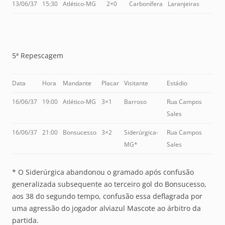
13/06/37
15:30
Atlético-MG
2×0
Carbonífera
Laranjeiras
5ª Repescagem
Data
Hora
Mandante
Placar
Visitante
Estádio
16/06/37
19:00
Atlético-MG
3×1
Barroso
Rua Campos
Sales
16/06/37
21:00
Bonsucesso
3×2
Siderúrgica-
Rua Campos
MG*
Sales
* O Siderúrgica abandonou o gramado após confusão
generalizada subsequente ao terceiro gol do Bonsucesso,
aos 38 do segundo tempo, confusão essa deflagrada por
uma agressão do jogador alviazul Mascote ao árbitro da
partida.