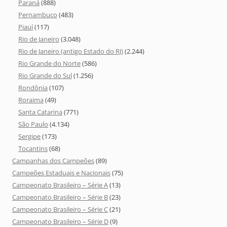
Paraná
(888)
Pernambuco
(483)
Piauí
(117)
Rio de Janeiro
(3.048)
Rio de Janeiro (antigo Estado do RJ)
(2.244)
Rio Grande do Norte
(586)
Rio Grande do Sul
(1.256)
Rondônia
(107)
Roraima
(49)
Santa Catarina
(771)
São Paulo
(4.134)
Sergipe
(173)
Tocantins
(68)
Campanhas dos Campeões
(89)
Campeões Estaduais e Nacionais
(75)
Campeonato Brasileiro – Série A
(13)
Campeonato Brasileiro – Série B
(23)
Campeonato Brasileiro – Série C
(21)
Campeonato Brasileiro – Série D
(9)