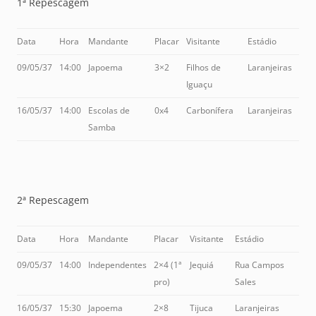
1ª Repescagem
Data
Hora
Mandante
Placar
Visitante
Estádio
09/05/37
14:00
Japoema
3×2
Filhos de
Laranjeiras
Iguaçu
16/05/37
14:00
Escolas de
0x4
Carbonífera
Laranjeiras
Samba
2ª Repescagem
Data
Hora
Mandante
Placar
Visitante
Estádio
09/05/37
14:00
Independentes
2×4 (1ª
Jequiá
Rua Campos
pro)
Sales
16/05/37
15:30
Japoema
2×8
Tijuca
Laranjeiras