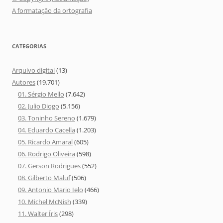
A formatação da ortografia
CATEGORIAS
Arquivo digital
(13)
Autores
(19.701)
01. Sérgio Mello
(7.642)
02. Julio Diogo
(5.156)
03. Toninho Sereno
(1.679)
04. Eduardo Cacella
(1.203)
05. Ricardo Amaral
(605)
06. Rodrigo Oliveira
(598)
07. Gerson Rodrigues
(552)
08. Gilberto Maluf
(506)
09. Antonio Mario Ielo
(466)
10. Michel McNish
(339)
11. Walter Íris
(298)