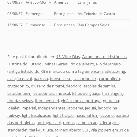
08/08/37
Atlético-MG
–
America
Laranjeiras
08/08/37
Flamengo
–
Portuguesa
Av. Teixeira de Castro
15/08/37
Fluminense
–
Bonsucesso
Rua Campos Sales
Este post foi publicado em
15. Vítor Dias
,
Campeonatos Históricos
,
História do Futebol
,
Minas Gerais
,
Rio de Janeiro
,
Rio de Janeiro
(antigo Estado do RJ)
e marcado com a tag
america-rj
,
atlético-mg
,
aviação naval
,
barroso
,
bonsucesso
,
ca nacional-rj
,
carbonífera
,
cruzador RS
,
cruzeiro de niterói
,
deodoro
,
escolas de samba
,
estudantes-rj
,
estudantina musical
,
filhos de iguaçu
,
flamengo-rj
,
flor das selvas
,
fluminense-rj
,
ginásio brasil-portugal
,
guaraína
,
ideal-rj
,
imperial
,
independentes
,
japoema
,
jequiá
,
leopoldina
railway
,
light fiscalização
,
light tração
,
nacional fc-rj
,
oceano
,
paraíso
das borboletas
,
portuguesa-rj
,
ramos
,
sampaio ac
,
siderúrgica
,
standard-rj
,
tietê-rj
,
tijuca
,
torneio aberto LCF
,
vila joppert
em
31 de