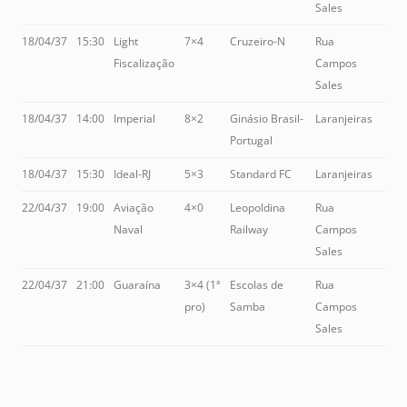
Sales
18/04/37
15:30
Light
7×4
Cruzeiro-N
Rua
Fiscalização
Campos
Sales
18/04/37
14:00
Imperial
8×2
Ginásio Brasil-
Laranjeiras
Portugal
18/04/37
15:30
Ideal-RJ
5×3
Standard FC
Laranjeiras
22/04/37
19:00
Aviação
4×0
Leopoldina
Rua
Naval
Railway
Campos
Sales
22/04/37
21:00
Guaraína
3×4 (1ª
Escolas de
Rua
pro)
Samba
Campos
Sales