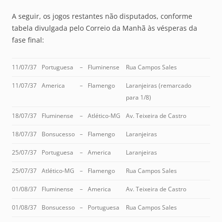
A seguir, os jogos restantes não disputados, conforme
tabela divulgada pelo Correio da Manhã às vésperas da
fase final:
11/07/37
Portuguesa
–
Fluminense
Rua Campos Sales
11/07/37
America
–
Flamengo
Laranjeiras (remarcado
para 1/8)
18/07/37
Fluminense
–
Atlético-MG
Av. Teixeira de Castro
18/07/37
Bonsucesso
–
Flamengo
Laranjeiras
25/07/37
Portuguesa
–
America
Laranjeiras
25/07/37
Atlético-MG
–
Flamengo
Rua Campos Sales
01/08/37
Fluminense
–
America
Av. Teixeira de Castro
01/08/37
Bonsucesso
–
Portuguesa
Rua Campos Sales