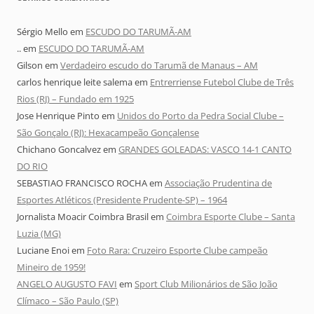
Sérgio Mello
em
ESCUDO DO TARUMÃ-AM
..
em
ESCUDO DO TARUMÃ-AM
Gilson
em
Verdadeiro escudo do Tarumã de Manaus – AM
carlos henrique leite salema
em
Entrerriense Futebol Clube de Três
Rios (RJ) – Fundado em 1925
Jose Henrique Pinto
em
Unidos do Porto da Pedra Social Clube –
São Gonçalo (RJ): Hexacampeão Gonçalense
Chichano Goncalvez
em
GRANDES GOLEADAS: VASCO 14-1 CANTO
DO RIO
SEBASTIAO FRANCISCO ROCHA
em
Associação Prudentina de
Esportes Atléticos (Presidente Prudente-SP) – 1964
Jornalista Moacir Coimbra Brasil
em
Coimbra Esporte Clube – Santa
Luzia (MG)
Luciane Enoi
em
Foto Rara: Cruzeiro Esporte Clube campeão
Mineiro de 1959!
ANGELO AUGUSTO FAVI
em
Sport Club Milionários de São João
Clímaco – São Paulo (SP)