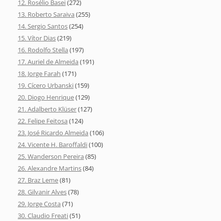
12. Rosélio Basei
(272)
13. Roberto Saraiva
(255)
14. Sergio Santos
(254)
15. Vítor Dias
(219)
16. Rodolfo Stella
(197)
17. Auriel de Almeida
(191)
18. Jorge Farah
(171)
19. Cícero Urbanski
(159)
20. Diogo Henrique
(129)
21. Adalberto Klüser
(127)
22. Felipe Feitosa
(124)
23. José Ricardo Almeida
(106)
24. Vicente H. Baroffaldi
(100)
25. Wanderson Pereira
(85)
26. Alexandre Martins
(84)
27. Braz Leme
(81)
28. Gilvanir Alves
(78)
29. Jorge Costa
(71)
30. Claudio Freati
(51)