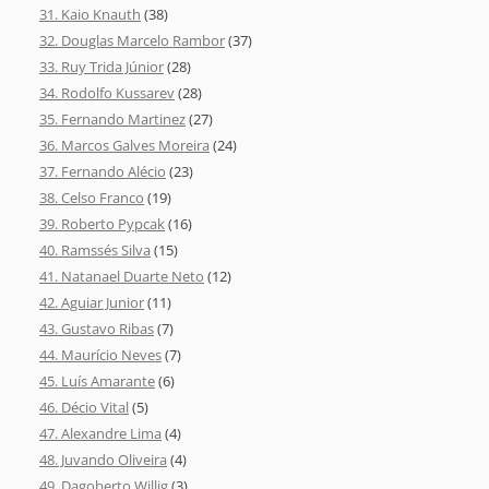
31. Kaio Knauth
(38)
32. Douglas Marcelo Rambor
(37)
33. Ruy Trida Júnior
(28)
34. Rodolfo Kussarev
(28)
35. Fernando Martinez
(27)
36. Marcos Galves Moreira
(24)
37. Fernando Alécio
(23)
38. Celso Franco
(19)
39. Roberto Pypcak
(16)
40. Ramssés Silva
(15)
41. Natanael Duarte Neto
(12)
42. Aguiar Junior
(11)
43. Gustavo Ribas
(7)
44. Maurício Neves
(7)
45. Luís Amarante
(6)
46. Décio Vital
(5)
47. Alexandre Lima
(4)
48. Juvando Oliveira
(4)
49. Dagoberto Willig
(3)