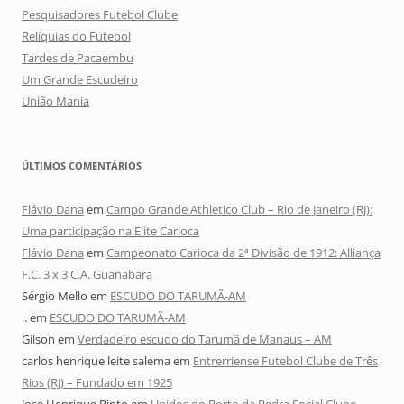
Pesquisadores Futebol Clube
Relíquias do Futebol
Tardes de Pacaembu
Um Grande Escudeiro
União Mania
ÚLTIMOS COMENTÁRIOS
Flávio Dana
em
Campo Grande Athletico Club – Rio de Janeiro (RJ):
Uma participação na Elite Carioca
Flávio Dana
em
Campeonato Carioca da 2ª Divisão de 1912: Alliança
F.C. 3 x 3 C.A. Guanabara
Sérgio Mello
em
ESCUDO DO TARUMÃ-AM
..
em
ESCUDO DO TARUMÃ-AM
Gilson
em
Verdadeiro escudo do Tarumã de Manaus – AM
carlos henrique leite salema
em
Entrerriense Futebol Clube de Três
Rios (RJ) – Fundado em 1925
Jose Henrique Pinto
em
Unidos do Porto da Pedra Social Clube –