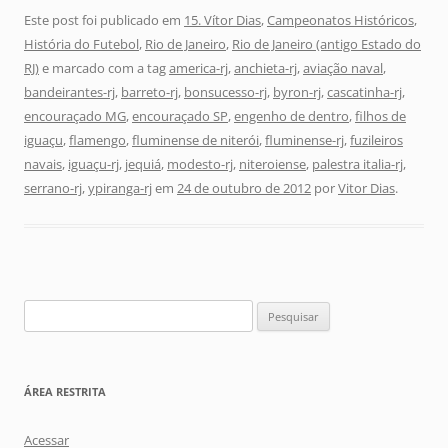
Este post foi publicado em
15. Vítor Dias
,
Campeonatos Históricos
,
História do Futebol
,
Rio de Janeiro
,
Rio de Janeiro (antigo Estado do
RJ)
e marcado com a tag
america-rj
,
anchieta-rj
,
aviação naval
,
bandeirantes-rj
,
barreto-rj
,
bonsucesso-rj
,
byron-rj
,
cascatinha-rj
,
encouraçado MG
,
encouraçado SP
,
engenho de dentro
,
filhos de
iguaçu
,
flamengo
,
fluminense de niterói
,
fluminense-rj
,
fuzileiros
navais
,
iguaçu-rj
,
jequiá
,
modesto-rj
,
niteroiense
,
palestra italia-rj
,
serrano-rj
,
ypiranga-rj
em
24 de outubro de 2012
por
Vitor Dias
.
Pesquisar
por:
ÁREA RESTRITA
Acessar