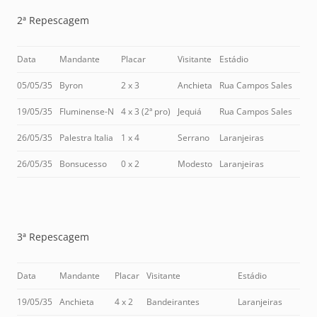
2ª Repescagem
Data
Mandante
Placar
Visitante
Estádio
05/05/35
Byron
2 x 3
Anchieta
Rua Campos Sales
19/05/35
Fluminense-N
4 x 3 (2ª pro)
Jequiá
Rua Campos Sales
26/05/35
Palestra Italia
1 x 4
Serrano
Laranjeiras
26/05/35
Bonsucesso
0 x 2
Modesto
Laranjeiras
3ª Repescagem
Data
Mandante
Placar
Visitante
Estádio
19/05/35
Anchieta
4 x 2
Bandeirantes
Laranjeiras