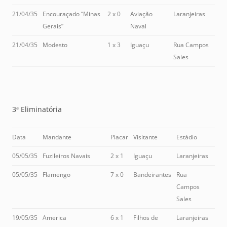
21/04/35
Encouraçado “Minas
2 x 0
Aviação
Laranjeiras
Gerais”
Naval
21/04/35
Modesto
1 x 3
Iguaçu
Rua Campos
Sales
3ª Eliminatória
Data
Mandante
Placar
Visitante
Estádio
05/05/35
Fuzileiros Navais
2 x 1
Iguaçu
Laranjeiras
05/05/35
Flamengo
7 x 0
Bandeirantes
Rua
Campos
Sales
19/05/35
America
6 x 1
Filhos de
Laranjeiras