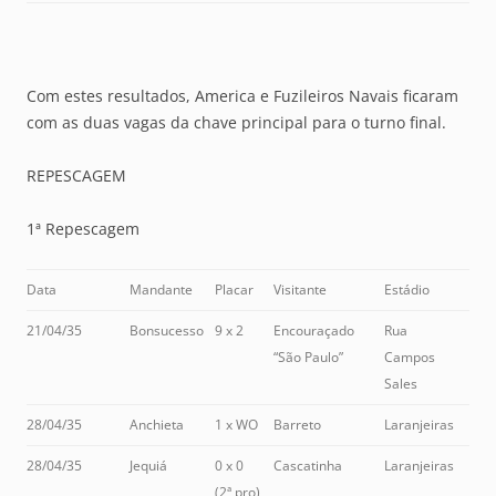
Com estes resultados, America e Fuzileiros Navais ficaram
com as duas vagas da chave principal para o turno final.
REPESCAGEM
1ª Repescagem
Data
Mandante
Placar
Visitante
Estádio
21/04/35
Bonsucesso
9 x 2
Encouraçado
Rua
“São Paulo”
Campos
Sales
28/04/35
Anchieta
1 x WO
Barreto
Laranjeiras
28/04/35
Jequiá
0 x 0
Cascatinha
Laranjeiras
(2ª pro)