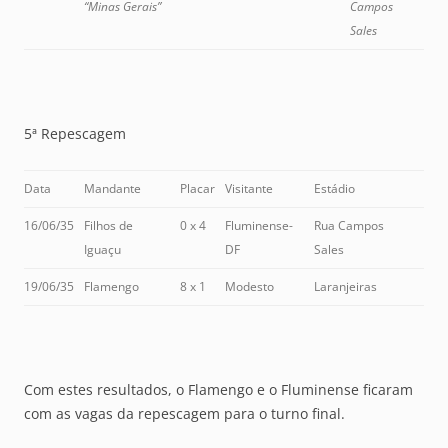
“Minas Gerais”
Campos
Sales
5ª Repescagem
Data
Mandante
Placar
Visitante
Estádio
16/06/35
Filhos de
0 x 4
Fluminense-
Rua Campos
Iguaçu
DF
Sales
19/06/35
Flamengo
8 x 1
Modesto
Laranjeiras
Com estes resultados, o Flamengo e o Fluminense ficaram
com as vagas da repescagem para o turno final.