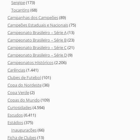
Sergipe
(173)
Tocantins
(68)
Campanhas dos Campeões
(89)
Campeões Estaduais e Nacionais
(75)
Campeonato Brasileiro – Série A
(13)
Campeonato Brasileiro – Série B
(23)
Campeonato Brasileiro – Série C
(21)
Campeonato Brasileiro – Série D
(9)
Campeonatos Históricos
(2.206)
Carências
(1.441)
Clubes de Futebol
(101)
Copa do Nordeste
(36)
Copa Verde
(2)
Copas do Mundo
(109)
Curiosidades
(4.594)
Escudos
(6.411)
Estádios
(375)
Inaugurações
(66)
Ficha de Clubes
(13)