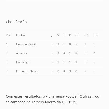
Classificação
Pos
Equipe
J
V
E
D
GP
GC
Pts
1
Fluminense-DF
3
2
1
0
7
1
5
2
America
3
2
0
1
8
5
4
3
Flamengo
3
1
1
1
3
5
3
4
Fuzileiros Navais
3
0
0
3
0
7
0
Com estes resultados, o Fluminense Football Club sagrou-
se campeão do Torneio Aberto da LCF 1935.