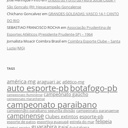
São Gonçalo (RJ): Hexacampeão Gonçalense
Chichano Goncalvez
em
GRANDES GOLEADAS: VASCO 14-1 CANTO
DO RIO
SEBASTIAO FRANCISCO ROCHA
em
Associação Prudentina de
Esportes Atléticos (Presidente Prudente-SP) – 1964
Jornalista Moacir Coimbra Brasil
em
Coimbra Esporte Clube – Santa
Luzia (MG)
TAGS
américa-mg
araguari ac
atlético-mg
auto esporte-pb
botafogo-pb
campeonato gaúcho
campeonato fluminense
campeonato maranhense
campeonato paraibano
campeonato paraibano segunda divisão
campeonato paranaense
campinense
Clubes extintos
esporte-pb
felipeia
esporte de patos
esportiva guaxupé
estrela do mar
guarabira
itajaí
ituiutabana
futebol amador