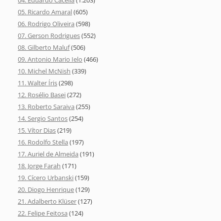
05. Ricardo Amaral
(605)
06. Rodrigo Oliveira
(598)
07. Gerson Rodrigues
(552)
08. Gilberto Maluf
(506)
09. Antonio Mario Ielo
(466)
10. Michel McNish
(339)
11. Walter Íris
(298)
12. Rosélio Basei
(272)
13. Roberto Saraiva
(255)
14. Sergio Santos
(254)
15. Vítor Dias
(219)
16. Rodolfo Stella
(197)
17. Auriel de Almeida
(191)
18. Jorge Farah
(171)
19. Cícero Urbanski
(159)
20. Diogo Henrique
(129)
21. Adalberto Klüser
(127)
22. Felipe Feitosa
(124)