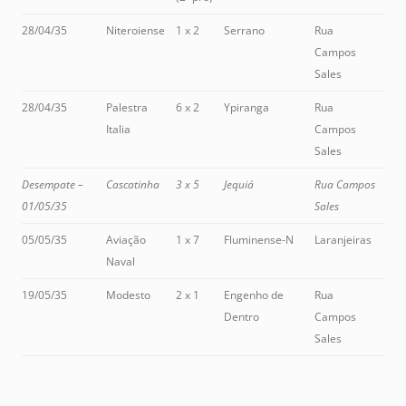
28/04/35
Niteroiense
1 x 2
Serrano
Rua
Campos
Sales
28/04/35
Palestra
6 x 2
Ypiranga
Rua
Italia
Campos
Sales
Desempate –
Cascatinha
3 x 5
Jequiá
Rua Campos
01/05/35
Sales
05/05/35
Aviação
1 x 7
Fluminense-N
Laranjeiras
Naval
19/05/35
Modesto
2 x 1
Engenho de
Rua
Dentro
Campos
Sales