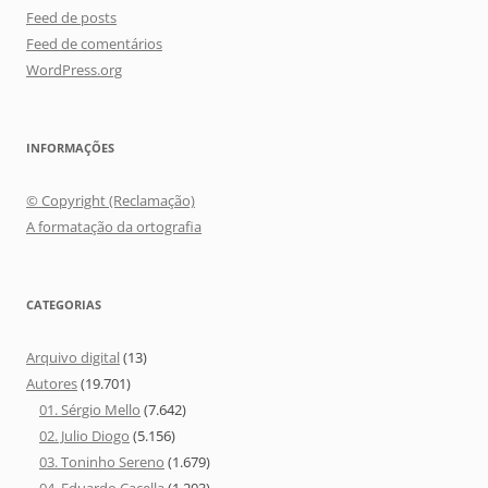
Feed de posts
Feed de comentários
WordPress.org
INFORMAÇÕES
© Copyright (Reclamação)
A formatação da ortografia
CATEGORIAS
Arquivo digital
(13)
Autores
(19.701)
01. Sérgio Mello
(7.642)
02. Julio Diogo
(5.156)
03. Toninho Sereno
(1.679)
04. Eduardo Cacella
(1.203)