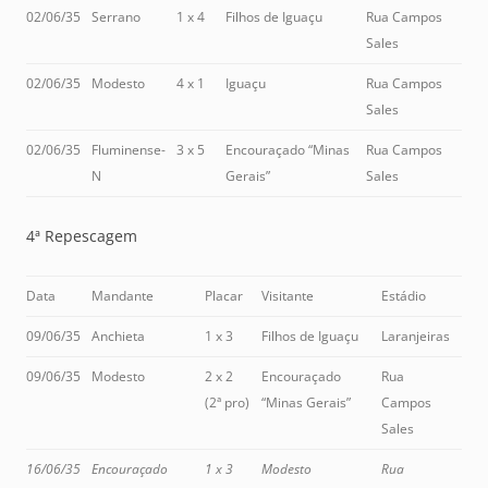
02/06/35
Serrano
1 x 4
Filhos de Iguaçu
Rua Campos
Sales
02/06/35
Modesto
4 x 1
Iguaçu
Rua Campos
Sales
02/06/35
Fluminense-
3 x 5
Encouraçado “Minas
Rua Campos
N
Gerais”
Sales
4ª Repescagem
Data
Mandante
Placar
Visitante
Estádio
09/06/35
Anchieta
1 x 3
Filhos de Iguaçu
Laranjeiras
09/06/35
Modesto
2 x 2
Encouraçado
Rua
(2ª pro)
“Minas Gerais”
Campos
Sales
16/06/35
Encouraçado
1 x 3
Modesto
Rua