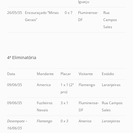
Iguaçu
26/05/35
Encouraçado “Minas
0 x 7
Fluminense-
Rua
Gerais”
DF
Campos
Sales
4ª Eliminatória
Data
Mandante
Placar
Visitante
Estádio
09/06/35
America
1 x 1 (2ª
Flamengo
Laranjeiras
pro)
09/06/35
Fuzileiros
3 x 1
Fluminense-
Rua Campos
Navais
DF
Sales
Desempate –
Flamengo
0 x 3
America
Laranjeiras
16/06/35