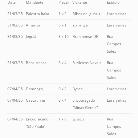
Data
Mandante
Placar
Visitante
Estádio
31/03/35
Palestra Italia
1 x 2
Filhos de Iguaçu
Laranjeiras
31/03/35
America
5 x 1
Ypiranga
Laranjeiras
31/03/35
Jequiá
3 x 10
Fluminense-DF
Rua
Campos
Sales
31/03/35
Bonsucesso
3 x 4
Fuzileiros Navais
Rua
Campos
Sales
07/04/35
Flamengo
9 x 2
Byron
Laranjeiras
07/04/35
Cascatinha
3 x 4
Encouraçado
Laranjeiras
“Minas Gerais”
07/04/35
Encouraçado
1 x 6
Iguaçu
Rua
“São Paulo”
Campos
Sales