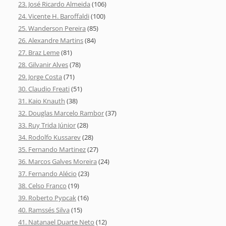
23. José Ricardo Almeida
(106)
24. Vicente H. Baroffaldi
(100)
25. Wanderson Pereira
(85)
26. Alexandre Martins
(84)
27. Braz Leme
(81)
28. Gilvanir Alves
(78)
29. Jorge Costa
(71)
30. Claudio Freati
(51)
31. Kaio Knauth
(38)
32. Douglas Marcelo Rambor
(37)
33. Ruy Trida Júnior
(28)
34. Rodolfo Kussarev
(28)
35. Fernando Martinez
(27)
36. Marcos Galves Moreira
(24)
37. Fernando Alécio
(23)
38. Celso Franco
(19)
39. Roberto Pypcak
(16)
40. Ramssés Silva
(15)
41. Natanael Duarte Neto
(12)