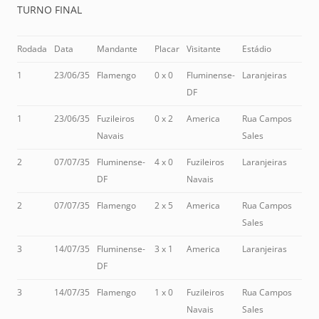
TURNO FINAL
Rodada
Data
Mandante
Placar
Visitante
Estádio
1
23/06/35
Flamengo
0 x 0
Fluminense-
Laranjeiras
DF
1
23/06/35
Fuzileiros
0 x 2
America
Rua Campos
Navais
Sales
2
07/07/35
Fluminense-
4 x 0
Fuzileiros
Laranjeiras
DF
Navais
2
07/07/35
Flamengo
2 x 5
America
Rua Campos
Sales
3
14/07/35
Fluminense-
3 x 1
America
Laranjeiras
DF
3
14/07/35
Flamengo
1 x 0
Fuzileiros
Rua Campos
Navais
Sales