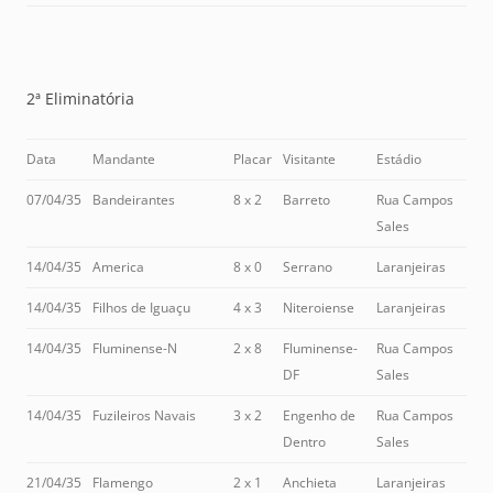
2ª Eliminatória
Data
Mandante
Placar
Visitante
Estádio
07/04/35
Bandeirantes
8 x 2
Barreto
Rua Campos
Sales
14/04/35
America
8 x 0
Serrano
Laranjeiras
14/04/35
Filhos de Iguaçu
4 x 3
Niteroiense
Laranjeiras
14/04/35
Fluminense-N
2 x 8
Fluminense-
Rua Campos
DF
Sales
14/04/35
Fuzileiros Navais
3 x 2
Engenho de
Rua Campos
Dentro
Sales
21/04/35
Flamengo
2 x 1
Anchieta
Laranjeiras