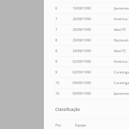
6
19/08/1990
Ipaneme
7
26/08/1990
América
7
26/08/1990
Ideal FC
8
29/08/1990
Nacional
8
29/08/1990
Ideal FC
9
02/09/1990
América
9
02/09/1990
Carating
10
09/09/1990
Carating
10
09/09/1990
Ipaneme
Classificação
Pos
Equipe