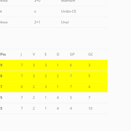
Nova
3×0
Mamoré
é
x
União-CE
Nova
2×1
Unaí
Pts
J
V
E
D
GP
GC
9
7
3
3
1
6
3
8
7
3
2
2
7
5
7
6
2
3
1
7
4
5
7
2
1
4
5
7
5
7
2
1
4
4
10