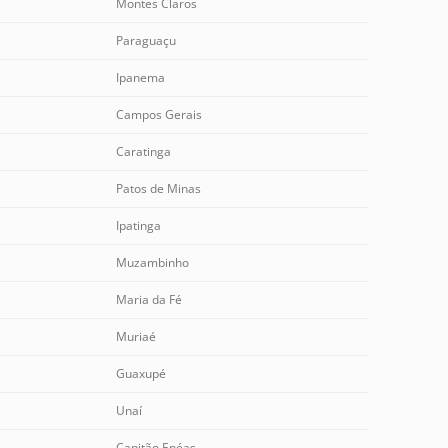
Montes Claros
Paraguaçu
Ipanema
Campos Gerais
Caratinga
Patos de Minas
Ipatinga
Muzambinho
Maria da Fé
Muriaé
Guaxupé
Unaí
Capitão Enéas