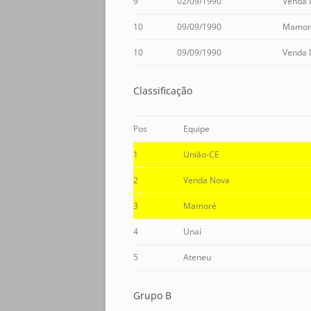
9
02/09/1990
Venda 
10
09/09/1990
Mamor
10
09/09/1990
Venda 
Classificação
Pos
Equipe
1
União-CE
2
Venda Nova
3
Mamoré
4
Unaí
5
Ateneu
Grupo B