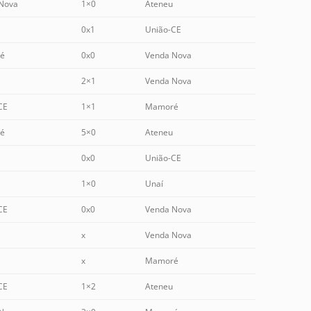
Nova
1×0
Ateneu
0x1
União-CE
é
0x0
Venda Nova
2×1
Venda Nova
CE
1×1
Mamoré
é
5×0
Ateneu
0x0
União-CE
1×0
Unaí
CE
0x0
Venda Nova
x
Venda Nova
x
Mamoré
CE
1×2
Ateneu