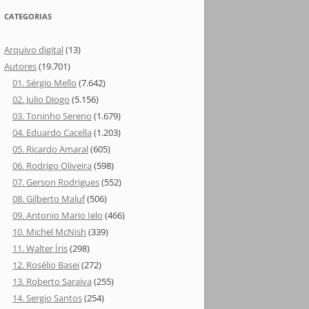
CATEGORIAS
Arquivo digital
(13)
Autores
(19.701)
01. Sérgio Mello
(7.642)
02. Julio Diogo
(5.156)
03. Toninho Sereno
(1.679)
04. Eduardo Cacella
(1.203)
05. Ricardo Amaral
(605)
06. Rodrigo Oliveira
(598)
07. Gerson Rodrigues
(552)
08. Gilberto Maluf
(506)
09. Antonio Mario Ielo
(466)
10. Michel McNish
(339)
11. Walter Íris
(298)
12. Rosélio Basei
(272)
13. Roberto Saraiva
(255)
14. Sergio Santos
(254)