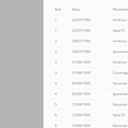
Rod
Data
Mandant
1
22/07/1990
América
1
22/07/1990
Ideal FC
2
29/07/1990
América
2
29/07/1990
Ipaneme
3
01/08/1990
América
3
01/08/1990
Carating
4
05/08/1990
Nacional
4
05/08/1990
Ipaneme
5
12/08/1990
Nacional
5
12/08/1990
Ideal FC
6
19/08/1990
Nacional