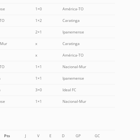
nse
1×0
América-TO
-TO
1×2
Caratinga
2×1
Ipanemense
-Mur
x
Caratinga
x
América-TO
-TO
1×1
Nacional-Mur
a
1×1
Ipanemense
a
3×0
Ideal FC
nse
1×1
Nacional-Mur
Pts
J
V
E
D
GP
GC