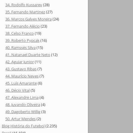
34. Rodolfo Kussarev
(28)
35. Fernando Martinez
(27)
36. Marcos Galves Moreira
(24)
37. Fernando Alécio
(23)
38. Celso Franco
(19)
39. Roberto Pypcak
(16)
40. Ramssés Silva
(15)
41. Natanael Duarte Neto
(12)
42. Aguiar Junior
(11)
43. Gustavo Ribas
(7)
44. Maurício Neves
(7)
45. Luís Amarante
(6)
46. Décio Vital
(5)
47. Alexandre Lima
(4)
48. Juvando Oliveira
(4)
49. Dagoberto Willig
(3)
50. Artur Mendes
(2)
Blog História do Futebol
(2.235)