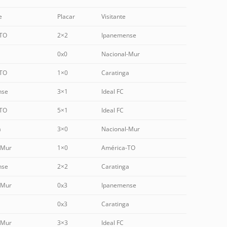
e
Placar
Visitante
-TO
2×2
Ipanemense
0x0
Nacional-Mur
-TO
1×0
Caratinga
nse
3×1
Ideal FC
-TO
5×1
Ideal FC
a
3×0
Nacional-Mur
-Mur
1×0
América-TO
nse
2×2
Caratinga
-Mur
0x3
Ipanemense
0x3
Caratinga
-Mur
3×3
Ideal FC