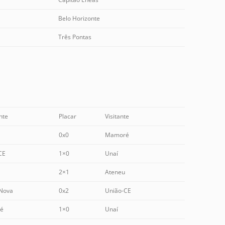
Belo Horizonte
Três Pontas
nte
Placar
Visitante
0x0
Mamoré
CE
1×0
Unaí
2×1
Ateneu
Nova
0x2
União-CE
é
1×0
Unaí