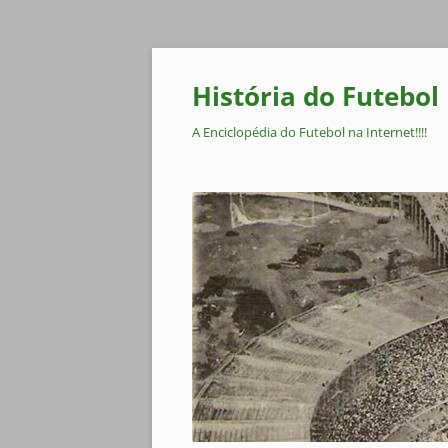
Pular
para
o
História do Futebol
conteúdo
A Enciclopédia do Futebol na Internet!!!!