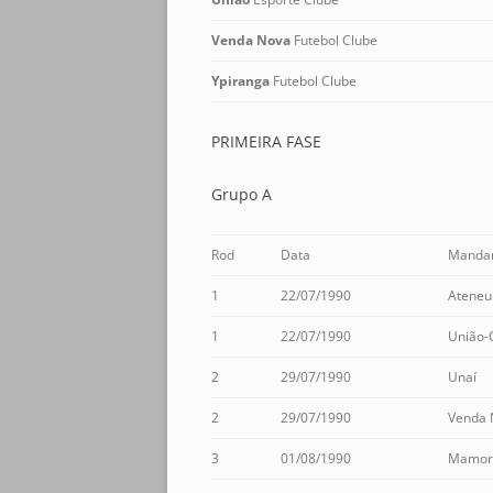
Venda Nova
Futebol Clube
Ypiranga
Futebol Clube
PRIMEIRA FASE
Grupo A
Rod
Data
Manda
1
22/07/1990
Ateneu
1
22/07/1990
União-
2
29/07/1990
Unaí
2
29/07/1990
Venda 
3
01/08/1990
Mamor