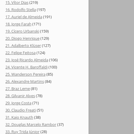
15. Vítor Dias
(219)
16. Rodolfo Stella
(197)
17. Auriel de Almeida
(191)
18. Jorge Farah
(171)
19. Cícero Urbanski
(159)
20. Diogo Henrique
(129)
21. Adalberto Klüser
(127)
22. Felipe Feitosa
(124)
23. José Ricardo Almeida
(106)
24. Vicente H. Baroffaldi
(100)
25. Wanderson Pereira
(85)
26. Alexandre Martins
(84)
27. Braz Leme
(81)
28. Gilvanir Alves
(78)
29. Jorge Costa
(71)
30. Claudio Freati
(51)
31. Kaio Knauth
(38)
32. Douglas Marcelo Rambor
(37)
33. Ruy Trida Júnior
(28)