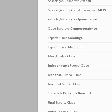
Associação Desportiva
Ateneu
Associação Esportiva de Paraguaçu (
AEP
)
Associação Esportiva
Ipanemense
Clube Esportivo
Camposgeraiense
Esporte Clube
Caratinga
Esporte Clube
Mamoré
Ideal
Futebol Clube
Independente
Futebol Clube
Mariense
Futebol Clube
Nacional
Atlético Clube
Sociedade
Esportiva
Guaxupé
Unaí
Esporte Clube
União
Esporte Clube