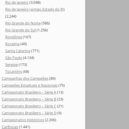
Rio de Janeiro
(3.048)
Rio de Janeiro (antigo Estado do RJ)
(2.244)
Rio Grande do Norte
(586)
Rio Grande do Sul
(1.256)
Rondônia
(107)
Roraima
(49)
Santa Catarina
(771)
São Paulo
(4.134)
Sergipe
(173)
Tocantins
(68)
Campanhas dos Campeões
(89)
Campeões Estaduais e Nacionais
(75)
Campeonato Brasileiro – Série A
(13)
Campeonato Brasileiro – Série B
(23)
Campeonato Brasileiro – Série C
(21)
Campeonato Brasileiro – Série D
(9)
Campeonatos Históricos
(2.206)
Carências
(1.441)