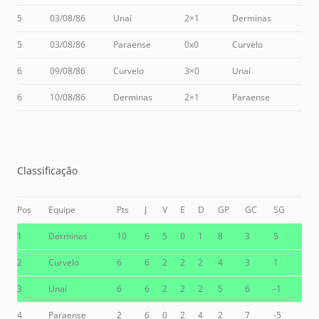
5
03/08/86
Unaí
2×1
Derminas
5
03/08/86
Paraense
0x0
Curvelo
6
09/08/86
Curvelo
3×0
Unaí
6
10/08/86
Derminas
2×1
Paraense
Classificação
Pos
Equipe
Pts
J
V
E
D
GP
GC
SG
1
Derminas
10
6
5
0
1
8
3
5
2
Curvelo
6
6
2
2
2
4
3
1
3
Unaí
6
6
2
2
2
5
6
-1
4
Paraense
2
6
0
2
4
2
7
-5