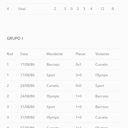
4
Unaí
2
5
0
2
3
4
12
-8
GRUPO I
Rod
Data
Mandante
Placar
Visitante
1
17/08/86
Barroso
0x1
Curvelo
1
17/08/86
Sport
3×0
Olympic
2
24/08/86
Curvelo
0x0
Sport
2
24/08/86
Olympic
1×0
Barroso
3
31/08/86
Sport
1×0
Barroso
3
31/08/86
Olympic
1×0
Curvelo
4
07/09/86
Curvelo
1×1
Olympic