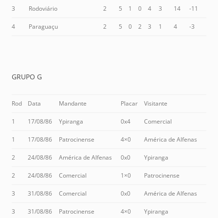
3
Rodoviário
2
5
1
0
4
3
14
-11
4
Paraguaçu
2
5
0
2
3
1
4
-3
GRUPO G
Rod
Data
Mandante
Placar
Visitante
1
17/08/86
Ypiranga
0x4
Comercial
1
17/08/86
Patrocinense
4×0
América de Alfenas
2
24/08/86
América de Alfenas
0x0
Ypiranga
2
24/08/86
Comercial
1×0
Patrocinense
3
31/08/86
Comercial
0x0
América de Alfenas
3
31/08/86
Patrocinense
4×0
Ypiranga