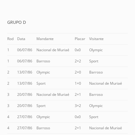
GRUPO D
Rod
Data
Mandante
Placar
Visitante
1
06/07/86
Nacional de Muriaé
0x0
Olympic
1
06/07/86
Barroso
2×2
Sport
2
13/07/86
Olympic
2×0
Barroso
2
13/07/86
Sport
1×0
Nacional de Muriaé
3
20/07/86
Nacional de Muriaé
2×1
Barroso
3
20/07/86
Sport
3×2
Olympic
4
27/07/86
Olympic
0x0
Sport
4
27/07/86
Barroso
2×1
Nacional de Muriaé