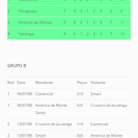
2
Paraguaçu
7
6
3
1
2
5
5
0
3
América de Alfenas
5
6
2
1
3
6
7
-1
4
Ypiranga
4
6
1
2
3
4
7
-3
GRUPO B
Rod
Data
Mandante
Placar
Visitante
1
06/07/86
Comercial
2×0
Smart
1
06/07/86
América de Monte
0x0
Cruzeiro de Jacutinga
Santo
2
13/07/86
Cruzeiro de Jacutinga
1×0
Comercial
2
13/07/86
Smart
0x0
América de Monte