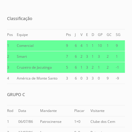
Classificação
Pos
Equipe
Pts
J
V
E
D
GP
GC
SG
1
Comercial
9
6
4
1
1
10
1
9
2
Smart
7
6
2
3
1
3
2
1
3
Cruzeiro de Jacutinga
5
6
1
3
2
1
2
-1
4
América de Monte Santo
3
6
0
3
3
0
9
-9
GRUPO C
Rod
Data
Mandante
Placar
Visitante
1
06/07/86
Patrocinense
1×0
Clube dos Cem