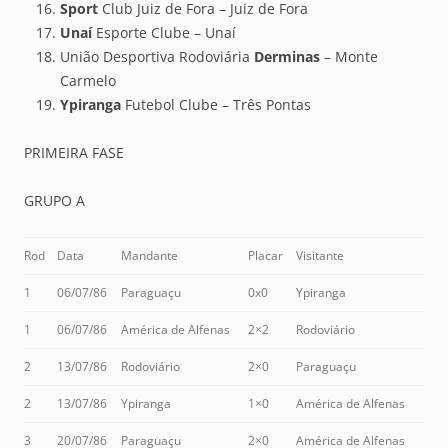
Sport
Club Juiz de Fora – Juiz de Fora
Unaí
Esporte Clube – Unaí
União Desportiva Rodoviária
Derminas
– Monte
Carmelo
Ypiranga
Futebol Clube – Três Pontas
PRIMEIRA FASE
GRUPO A
Rod
Data
Mandante
Placar
Visitante
1
06/07/86
Paraguaçu
0x0
Ypiranga
1
06/07/86
América de Alfenas
2×2
Rodoviário
2
13/07/86
Rodoviário
2×0
Paraguaçu
2
13/07/86
Ypiranga
1×0
América de Alfenas
3
20/07/86
Paraguaçu
2×0
América de Alfenas