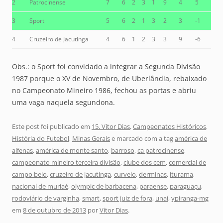
2
Patrocinense
7
6
2
3
1
9
4
5
3
Sport
5
6
2
1
3
2
3
-1
4
Cruzeiro de Jacutinga
4
6
1
2
3
3
9
-6
Obs.: o Sport foi convidado a integrar a Segunda Divisão
1987 porque o XV de Novembro, de Uberlândia, rebaixado
no Campeonato Mineiro 1986, fechou as portas e abriu
uma vaga naquela segundona.
Este post foi publicado em
15. Vítor Dias
,
Campeonatos Históricos
,
História do Futebol
,
Minas Gerais
e marcado com a tag
américa de
alfenas
,
américa de monte santo
,
barroso
,
ca patrocinense
,
campeonato mineiro terceira divisão
,
clube dos cem
,
comercial de
campo belo
,
cruzeiro de jacutinga
,
curvelo
,
derminas
,
iturama
,
nacional de muriaé
,
olympic de barbacena
,
paraense
,
paraguaçu
,
rodoviário de varginha
,
smart
,
sport juiz de fora
,
unaí
,
ypiranga-mg
em
8 de outubro de 2013
por
Vitor Dias
.