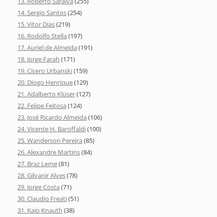
13. Roberto Saraiva
(255)
14. Sergio Santos
(254)
15. Vítor Dias
(219)
16. Rodolfo Stella
(197)
17. Auriel de Almeida
(191)
18. Jorge Farah
(171)
19. Cícero Urbanski
(159)
20. Diogo Henrique
(129)
21. Adalberto Klüser
(127)
22. Felipe Feitosa
(124)
23. José Ricardo Almeida
(106)
24. Vicente H. Baroffaldi
(100)
25. Wanderson Pereira
(85)
26. Alexandre Martins
(84)
27. Braz Leme
(81)
28. Gilvanir Alves
(78)
29. Jorge Costa
(71)
30. Claudio Freati
(51)
31. Kaio Knauth
(38)