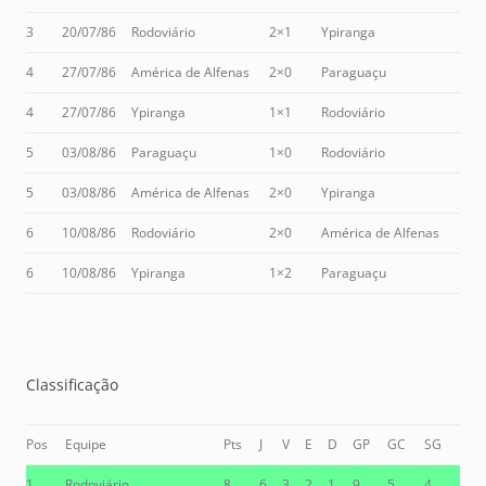
3
20/07/86
Rodoviário
2×1
Ypiranga
4
27/07/86
América de Alfenas
2×0
Paraguaçu
4
27/07/86
Ypiranga
1×1
Rodoviário
5
03/08/86
Paraguaçu
1×0
Rodoviário
5
03/08/86
América de Alfenas
2×0
Ypiranga
6
10/08/86
Rodoviário
2×0
América de Alfenas
6
10/08/86
Ypiranga
1×2
Paraguaçu
Classificação
Pos
Equipe
Pts
J
V
E
D
GP
GC
SG
1
Rodoviário
8
6
3
2
1
9
5
4