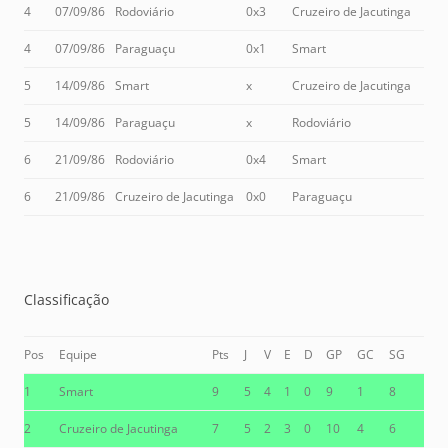
4
07/09/86
Rodoviário
0x3
Cruzeiro de Jacutinga
4
07/09/86
Paraguaçu
0x1
Smart
5
14/09/86
Smart
x
Cruzeiro de Jacutinga
5
14/09/86
Paraguaçu
x
Rodoviário
6
21/09/86
Rodoviário
0x4
Smart
6
21/09/86
Cruzeiro de Jacutinga
0x0
Paraguaçu
Classificação
Pos
Equipe
Pts
J
V
E
D
GP
GC
SG
1
Smart
9
5
4
1
0
9
1
8
2
Cruzeiro de Jacutinga
7
5
2
3
0
10
4
6