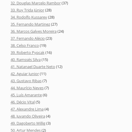
32. Douglas Marcelo Rambor
(37)
33. Ruy Trida Júnior
(28)
34. Rodolfo Kussarev
(28)
35. Fernando Martinez
(27)
36. Marcos Galves Moreira
(24)
37. Fernando Alécio
(23)
38. Celso Franco
(19)
39. Roberto Pypcak
(16)
40. Ramssés Silva
(15)
41. Natanael Duarte Neto
(12)
42. Aguiar Junior
(11)
43. Gustavo Ribas
(7)
44. Maurício Neves
(7)
45. Luís Amarante
(6)
46. Décio Vital
(5)
47. Alexandre Lima
(4)
48. Juvando Oliveira
(4)
49. Dagoberto Willig
(3)
50. Artur Mendes
(2)