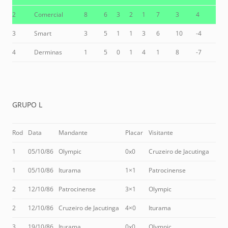
2
Comercial
8
6
3
2
1
7
3
4
3
Smart
3
5
1
1
3
6
10
-4
4
Derminas
1
5
0
1
4
1
8
-7
GRUPO L
Rod
Data
Mandante
Placar
Visitante
1
05/10/86
Olympic
0x0
Cruzeiro de Jacutinga
1
05/10/86
Iturama
1×1
Patrocinense
2
12/10/86
Patrocinense
3×1
Olympic
2
12/10/86
Cruzeiro de Jacutinga
4×0
Iturama
3
19/10/86
Iturama
0x0
Olympic