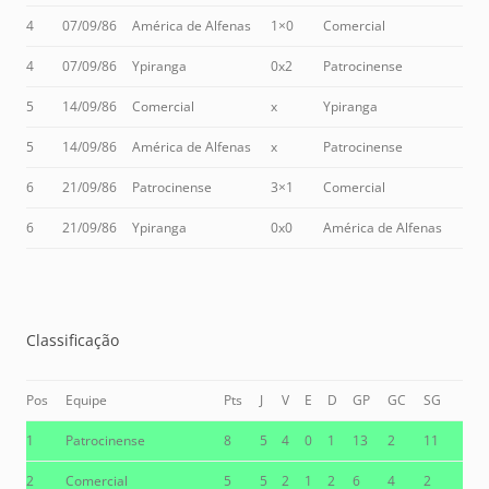
4
07/09/86
América de Alfenas
1×0
Comercial
4
07/09/86
Ypiranga
0x2
Patrocinense
5
14/09/86
Comercial
x
Ypiranga
5
14/09/86
América de Alfenas
x
Patrocinense
6
21/09/86
Patrocinense
3×1
Comercial
6
21/09/86
Ypiranga
0x0
América de Alfenas
Classificação
Pos
Equipe
Pts
J
V
E
D
GP
GC
SG
1
Patrocinense
8
5
4
0
1
13
2
11
2
Comercial
5
5
2
1
2
6
4
2