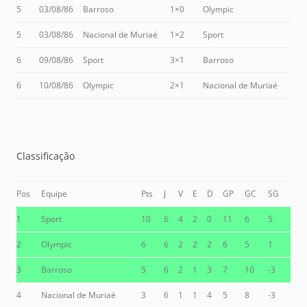
5
03/08/86
Barroso
1×0
Olympic
5
03/08/86
Nacional de Muriaé
1×2
Sport
6
09/08/86
Sport
3×1
Barroso
6
10/08/86
Olympic
2×1
Nacional de Muriaé
Classificação
Pos
Equipe
Pts
J
V
E
D
GP
GC
SG
1
Sport
10
6
4
2
0
11
6
5
2
Olympic
6
6
2
2
2
6
5
1
3
Barroso
5
6
2
1
3
7
10
-3
4
Nacional de Muriaé
3
6
1
1
4
5
8
-3