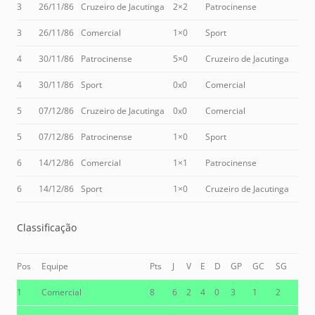
3
26/11/86
Cruzeiro de Jacutinga
2×2
Patrocinense
3
26/11/86
Comercial
1×0
Sport
4
30/11/86
Patrocinense
5×0
Cruzeiro de Jacutinga
4
30/11/86
Sport
0x0
Comercial
5
07/12/86
Cruzeiro de Jacutinga
0x0
Comercial
5
07/12/86
Patrocinense
1×0
Sport
6
14/12/86
Comercial
1×1
Patrocinense
6
14/12/86
Sport
1×0
Cruzeiro de Jacutinga
Classificação
Pos
Equipe
Pts
J
V
E
D
GP
GC
SG
1
Comercial
8
6
2
4
0
3
1
2