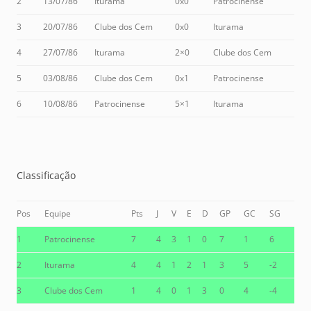
2
13/07/86
Iturama
0x0
Patrocinense
3
20/07/86
Clube dos Cem
0x0
Iturama
4
27/07/86
Iturama
2×0
Clube dos Cem
5
03/08/86
Clube dos Cem
0x1
Patrocinense
6
10/08/86
Patrocinense
5×1
Iturama
Classificação
Pos
Equipe
Pts
J
V
E
D
GP
GC
SG
1
Patrocinense
7
4
3
1
0
7
1
6
2
Iturama
4
4
1
2
1
3
5
-2
3
Clube dos Cem
1
4
0
1
3
0
4
-4