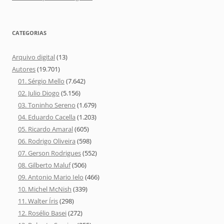
CATEGORIAS
Arquivo digital
(13)
Autores
(19.701)
01. Sérgio Mello
(7.642)
02. Julio Diogo
(5.156)
03. Toninho Sereno
(1.679)
04. Eduardo Cacella
(1.203)
05. Ricardo Amaral
(605)
06. Rodrigo Oliveira
(598)
07. Gerson Rodrigues
(552)
08. Gilberto Maluf
(506)
09. Antonio Mario Ielo
(466)
10. Michel McNish
(339)
11. Walter Íris
(298)
12. Rosélio Basei
(272)