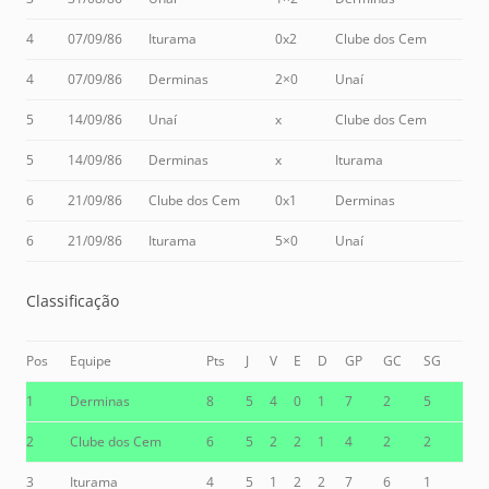
4
07/09/86
Iturama
0x2
Clube dos Cem
4
07/09/86
Derminas
2×0
Unaí
5
14/09/86
Unaí
x
Clube dos Cem
5
14/09/86
Derminas
x
Iturama
6
21/09/86
Clube dos Cem
0x1
Derminas
6
21/09/86
Iturama
5×0
Unaí
Classificação
Pos
Equipe
Pts
J
V
E
D
GP
GC
SG
1
Derminas
8
5
4
0
1
7
2
5
2
Clube dos Cem
6
5
2
2
1
4
2
2
3
Iturama
4
5
1
2
2
7
6
1