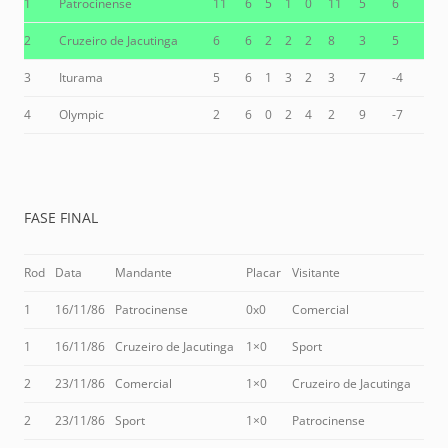
1
Patrocinense
11
6
5
1
0
11
5
6
2
Cruzeiro de Jacutinga
6
6
2
2
2
8
3
5
3
Iturama
5
6
1
3
2
3
7
-4
4
Olympic
2
6
0
2
4
2
9
-7
FASE FINAL
Rod
Data
Mandante
Placar
Visitante
1
16/11/86
Patrocinense
0x0
Comercial
1
16/11/86
Cruzeiro de Jacutinga
1×0
Sport
2
23/11/86
Comercial
1×0
Cruzeiro de Jacutinga
2
23/11/86
Sport
1×0
Patrocinense