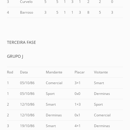
3
Curvelo
5
5
1
3
1
2
2
0
4
Barroso
3
5
1
1
3
8
5
3
TERCEIRA FASE
GRUPO J
Rod
Data
Mandante
Placar
Visitante
1
05/10/86
Comercial
3×1
Smart
1
05/10/86
Sport
0x0
Derminas
2
12/10/86
Smart
1×3
Sport
2
12/10/86
Derminas
0x1
Comercial
3
19/10/86
Smart
4×1
Derminas