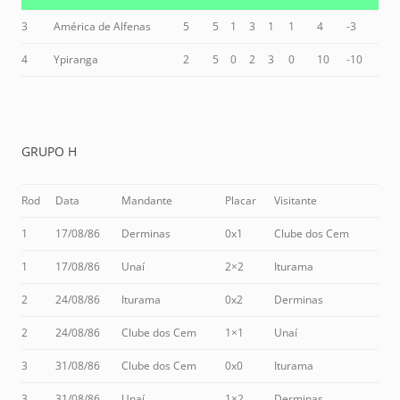
3
América de Alfenas
5
5
1
3
1
1
4
-3
4
Ypiranga
2
5
0
2
3
0
10
-10
GRUPO H
Rod
Data
Mandante
Placar
Visitante
1
17/08/86
Derminas
0x1
Clube dos Cem
1
17/08/86
Unaí
2×2
Iturama
2
24/08/86
Iturama
0x2
Derminas
2
24/08/86
Clube dos Cem
1×1
Unaí
3
31/08/86
Clube dos Cem
0x0
Iturama
3
31/08/86
Unaí
1×2
Derminas