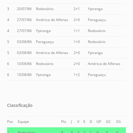
3
20/07/86
Rodoviário
2×1
Ypiranga
4
27/07/86
América de Alfenas
2×0
Paraguaçu
4
27/07/86
Ypiranga
1×1
Rodoviário
5
03/08/86
Paraguaçu
1×0
Rodoviário
5
03/08/86
América de Alfenas
2×0
Ypiranga
6
10/08/86
Rodoviário
2×0
América de Alfenas
6
10/08/86
Ypiranga
1×2
Paraguaçu
Classificação
Pos
Equipe
Pts
J
V
E
D
GP
GC
SG
1
Rodoviário
8
6
3
2
1
9
5
4