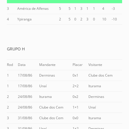
3
América de Alfenas
5
5
1
3
1
1
4
-3
4
Ypiranga
2
5
0
2
3
0
10
-10
GRUPO H
Rod
Data
Mandante
Placar
Visitante
1
17/08/86
Derminas
0x1
Clube dos Cem
1
17/08/86
Unaí
2×2
Iturama
2
24/08/86
Iturama
0x2
Derminas
2
24/08/86
Clube dos Cem
1×1
Unaí
3
31/08/86
Clube dos Cem
0x0
Iturama
3
31/08/86
Unaí
1×2
Derminas