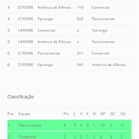
4
07/09/86
América de Alfenas
1×0
Comercial
4
07/09/86
Ypiranga
0x2
Patrocinense
5
14/09/86
Comercial
x
Ypiranga
5
14/09/86
América de Alfenas
x
Patrocinense
6
21/09/86
Patrocinense
3×1
Comercial
6
21/09/86
Ypiranga
0x0
América de Alfenas
Classificação
Pos
Equipe
Pts
J
V
E
D
GP
GC
SG
1
Patrocinense
8
5
4
0
1
13
2
11
2
Comercial
5
5
2
1
2
6
4
2