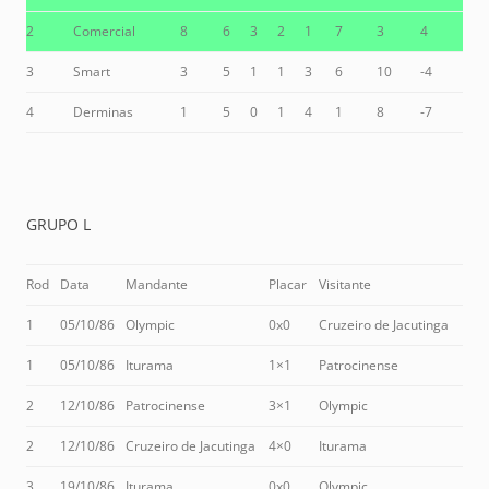
2
Comercial
8
6
3
2
1
7
3
4
3
Smart
3
5
1
1
3
6
10
-4
4
Derminas
1
5
0
1
4
1
8
-7
GRUPO L
Rod
Data
Mandante
Placar
Visitante
1
05/10/86
Olympic
0x0
Cruzeiro de Jacutinga
1
05/10/86
Iturama
1×1
Patrocinense
2
12/10/86
Patrocinense
3×1
Olympic
2
12/10/86
Cruzeiro de Jacutinga
4×0
Iturama
3
19/10/86
Iturama
0x0
Olympic