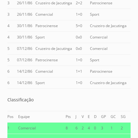
3
26/11/86
Cruzeiro de Jacutinga
2×2
Patrocinense
3
26/11/86
Comercial
1×0
Sport
4
30/11/86
Patrocinense
5×0
Cruzeiro de Jacutinga
4
30/11/86
Sport
0x0
Comercial
5
07/12/86
Cruzeiro de Jacutinga
0x0
Comercial
5
07/12/86
Patrocinense
1×0
Sport
6
14/12/86
Comercial
1×1
Patrocinense
6
14/12/86
Sport
1×0
Cruzeiro de Jacutinga
Classificação
Pos
Equipe
Pts
J
V
E
D
GP
GC
SG
1
Comercial
8
6
2
4
0
3
1
2