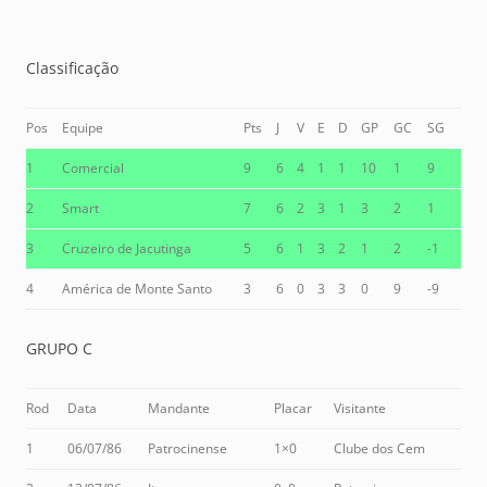
Classificação
Pos
Equipe
Pts
J
V
E
D
GP
GC
SG
1
Comercial
9
6
4
1
1
10
1
9
2
Smart
7
6
2
3
1
3
2
1
3
Cruzeiro de Jacutinga
5
6
1
3
2
1
2
-1
4
América de Monte Santo
3
6
0
3
3
0
9
-9
GRUPO C
Rod
Data
Mandante
Placar
Visitante
1
06/07/86
Patrocinense
1×0
Clube dos Cem