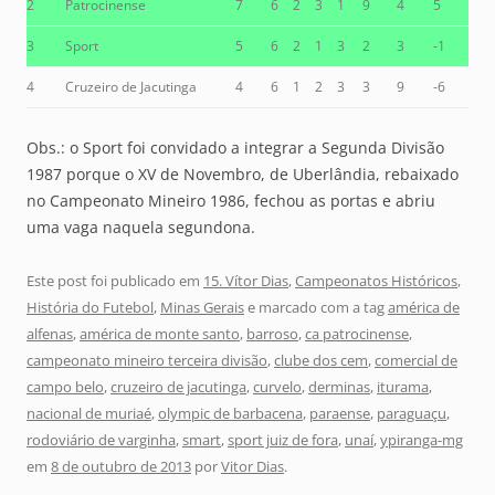
2
Patrocinense
7
6
2
3
1
9
4
5
3
Sport
5
6
2
1
3
2
3
-1
4
Cruzeiro de Jacutinga
4
6
1
2
3
3
9
-6
Obs.: o Sport foi convidado a integrar a Segunda Divisão
1987 porque o XV de Novembro, de Uberlândia, rebaixado
no Campeonato Mineiro 1986, fechou as portas e abriu
uma vaga naquela segundona.
Este post foi publicado em
15. Vítor Dias
,
Campeonatos Históricos
,
História do Futebol
,
Minas Gerais
e marcado com a tag
américa de
alfenas
,
américa de monte santo
,
barroso
,
ca patrocinense
,
campeonato mineiro terceira divisão
,
clube dos cem
,
comercial de
campo belo
,
cruzeiro de jacutinga
,
curvelo
,
derminas
,
iturama
,
nacional de muriaé
,
olympic de barbacena
,
paraense
,
paraguaçu
,
rodoviário de varginha
,
smart
,
sport juiz de fora
,
unaí
,
ypiranga-mg
em
8 de outubro de 2013
por
Vitor Dias
.