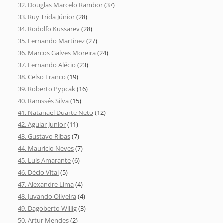
32. Douglas Marcelo Rambor
(37)
33. Ruy Trida Júnior
(28)
34. Rodolfo Kussarev
(28)
35. Fernando Martinez
(27)
36. Marcos Galves Moreira
(24)
37. Fernando Alécio
(23)
38. Celso Franco
(19)
39. Roberto Pypcak
(16)
40. Ramssés Silva
(15)
41. Natanael Duarte Neto
(12)
42. Aguiar Junior
(11)
43. Gustavo Ribas
(7)
44. Maurício Neves
(7)
45. Luís Amarante
(6)
46. Décio Vital
(5)
47. Alexandre Lima
(4)
48. Juvando Oliveira
(4)
49. Dagoberto Willig
(3)
50. Artur Mendes
(2)