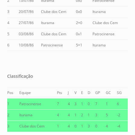
2
13/07/86
Iturama
0x0
Patrocinense
3
20/07/86
Clube dos Cem
0x0
Iturama
4
27/07/86
Iturama
2×0
Clube dos Cem
5
03/08/86
Clube dos Cem
0x1
Patrocinense
6
10/08/86
Patrocinense
5×1
Iturama
Classificação
Pos
Equipe
Pts
J
V
E
D
GP
GC
SG
1
Patrocinense
7
4
3
1
0
7
1
6
2
Iturama
4
4
1
2
1
3
5
-2
3
Clube dos Cem
1
4
0
1
3
0
4
-4