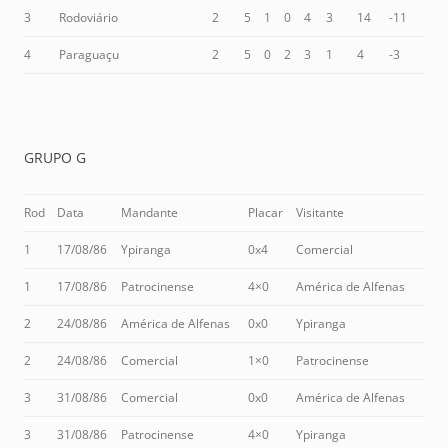
3
Rodoviário
2
5
1
0
4
3
14
-11
4
Paraguaçu
2
5
0
2
3
1
4
-3
GRUPO G
Rod
Data
Mandante
Placar
Visitante
1
17/08/86
Ypiranga
0x4
Comercial
1
17/08/86
Patrocinense
4×0
América de Alfenas
2
24/08/86
América de Alfenas
0x0
Ypiranga
2
24/08/86
Comercial
1×0
Patrocinense
3
31/08/86
Comercial
0x0
América de Alfenas
3
31/08/86
Patrocinense
4×0
Ypiranga