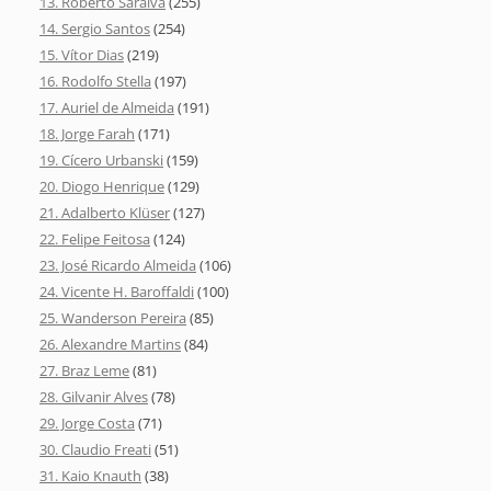
13. Roberto Saraiva
(255)
14. Sergio Santos
(254)
15. Vítor Dias
(219)
16. Rodolfo Stella
(197)
17. Auriel de Almeida
(191)
18. Jorge Farah
(171)
19. Cícero Urbanski
(159)
20. Diogo Henrique
(129)
21. Adalberto Klüser
(127)
22. Felipe Feitosa
(124)
23. José Ricardo Almeida
(106)
24. Vicente H. Baroffaldi
(100)
25. Wanderson Pereira
(85)
26. Alexandre Martins
(84)
27. Braz Leme
(81)
28. Gilvanir Alves
(78)
29. Jorge Costa
(71)
30. Claudio Freati
(51)
31. Kaio Knauth
(38)