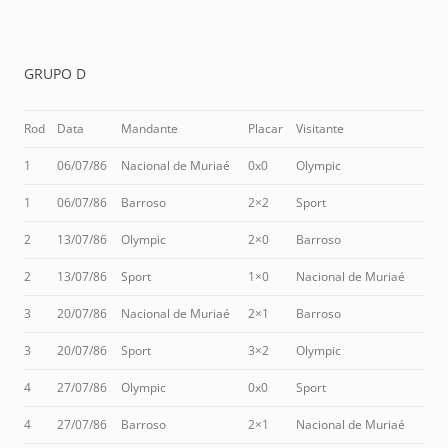
GRUPO D
Rod
Data
Mandante
Placar
Visitante
1
06/07/86
Nacional de Muriaé
0x0
Olympic
1
06/07/86
Barroso
2×2
Sport
2
13/07/86
Olympic
2×0
Barroso
2
13/07/86
Sport
1×0
Nacional de Muriaé
3
20/07/86
Nacional de Muriaé
2×1
Barroso
3
20/07/86
Sport
3×2
Olympic
4
27/07/86
Olympic
0x0
Sport
4
27/07/86
Barroso
2×1
Nacional de Muriaé