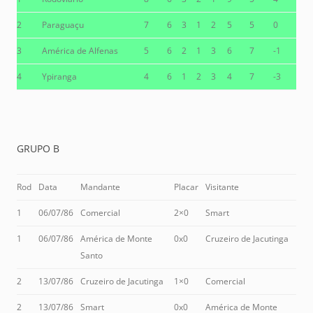
2
Paraguaçu
7
6
3
1
2
5
5
0
3
América de Alfenas
5
6
2
1
3
6
7
-1
4
Ypiranga
4
6
1
2
3
4
7
-3
GRUPO B
Rod
Data
Mandante
Placar
Visitante
1
06/07/86
Comercial
2×0
Smart
1
06/07/86
América de Monte
0x0
Cruzeiro de Jacutinga
Santo
2
13/07/86
Cruzeiro de Jacutinga
1×0
Comercial
2
13/07/86
Smart
0x0
América de Monte