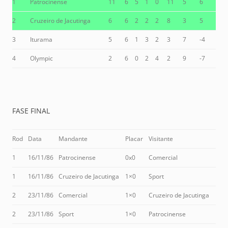
1
Patrocinense
11
6
5
1
0
11
5
6
2
Cruzeiro de Jacutinga
6
6
2
2
2
8
3
5
3
Iturama
5
6
1
3
2
3
7
-4
4
Olympic
2
6
0
2
4
2
9
-7
FASE FINAL
Rod
Data
Mandante
Placar
Visitante
1
16/11/86
Patrocinense
0x0
Comercial
1
16/11/86
Cruzeiro de Jacutinga
1×0
Sport
2
23/11/86
Comercial
1×0
Cruzeiro de Jacutinga
2
23/11/86
Sport
1×0
Patrocinense