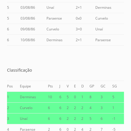
5
03/08/86
Unaí
2×1
Derminas
5
03/08/86
Paraense
0x0
Curvelo
6
09/08/86
Curvelo
3×0
Unaí
6
10/08/86
Derminas
2×1
Paraense
Classificação
Pos
Equipe
Pts
J
V
E
D
GP
GC
SG
1
Derminas
10
6
5
0
1
8
3
5
2
Curvelo
6
6
2
2
2
4
3
1
3
Unaí
6
6
2
2
2
5
6
-1
4
Paraense
2
6
0
2
4
2
7
-5