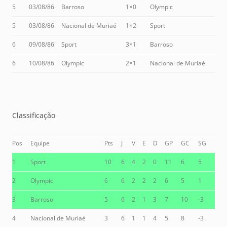
5
03/08/86
Barroso
1×0
Olympic
5
03/08/86
Nacional de Muriaé
1×2
Sport
6
09/08/86
Sport
3×1
Barroso
6
10/08/86
Olympic
2×1
Nacional de Muriaé
Classificação
Pos
Equipe
Pts
J
V
E
D
GP
GC
SG
1
Sport
10
6
4
2
0
11
6
5
2
Olympic
6
6
2
2
2
6
5
1
3
Barroso
5
6
2
1
3
7
10
-3
4
Nacional de Muriaé
3
6
1
1
4
5
8
-3