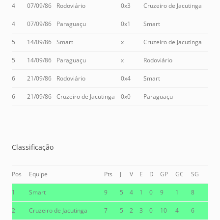
4
07/09/86
Rodoviário
0x3
Cruzeiro de Jacutinga
4
07/09/86
Paraguaçu
0x1
Smart
5
14/09/86
Smart
x
Cruzeiro de Jacutinga
5
14/09/86
Paraguaçu
x
Rodoviário
6
21/09/86
Rodoviário
0x4
Smart
6
21/09/86
Cruzeiro de Jacutinga
0x0
Paraguaçu
Classificação
Pos
Equipe
Pts
J
V
E
D
GP
GC
SG
1
Smart
9
5
4
1
0
9
1
8
2
Cruzeiro de Jacutinga
7
5
2
3
0
10
4
6