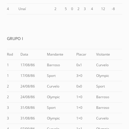
4
Unaí
2
5
0
2
3
4
12
-8
GRUPO I
Rod
Data
Mandante
Placar
Visitante
1
17/08/86
Barroso
0x1
Curvelo
1
17/08/86
Sport
3×0
Olympic
2
24/08/86
Curvelo
0x0
Sport
2
24/08/86
Olympic
1×0
Barroso
3
31/08/86
Sport
1×0
Barroso
3
31/08/86
Olympic
1×0
Curvelo
4
07/09/86
Curvelo
1×1
Olympic