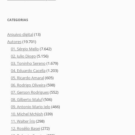
CATEGORIAS
Arquivo digital
(13)
Autores
(19.701)
01. Sérgio Mello
(7.642)
02. Julio Diogo
(5.156)
03. Toninho Sereno
(1.679)
04. Eduardo Cacella
(1.203)
05. Ricardo Amaral
(605)
06. Rodrigo Oliveira
(598)
07. Gerson Rodrigues
(552)
08. Gilberto Maluf
(506)
09. Antonio Mario Ielo
(466)
10. Michel McNish
(339)
11. Walter Íris
(298)
12. Rosélio Basei
(272)