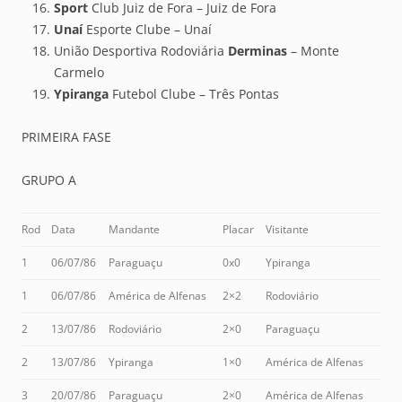
Sport
Club Juiz de Fora – Juiz de Fora
Unaí
Esporte Clube – Unaí
União Desportiva Rodoviária
Derminas
– Monte
Carmelo
Ypiranga
Futebol Clube – Três Pontas
PRIMEIRA FASE
GRUPO A
Rod
Data
Mandante
Placar
Visitante
1
06/07/86
Paraguaçu
0x0
Ypiranga
1
06/07/86
América de Alfenas
2×2
Rodoviário
2
13/07/86
Rodoviário
2×0
Paraguaçu
2
13/07/86
Ypiranga
1×0
América de Alfenas
3
20/07/86
Paraguaçu
2×0
América de Alfenas