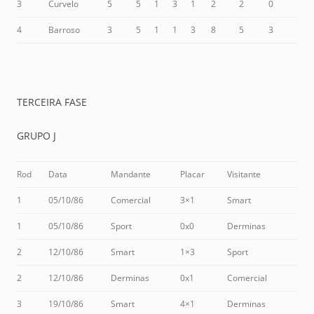
3
Curvelo
5
5
1
3
1
2
2
0
4
Barroso
3
5
1
1
3
8
5
3
TERCEIRA FASE
GRUPO J
Rod
Data
Mandante
Placar
Visitante
1
05/10/86
Comercial
3×1
Smart
1
05/10/86
Sport
0x0
Derminas
2
12/10/86
Smart
1×3
Sport
2
12/10/86
Derminas
0x1
Comercial
3
19/10/86
Smart
4×1
Derminas