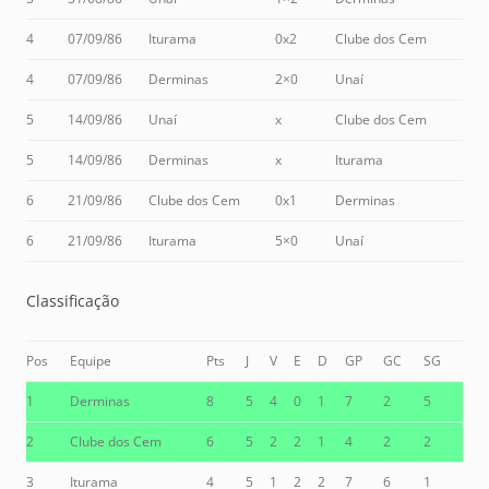
4
07/09/86
Iturama
0x2
Clube dos Cem
4
07/09/86
Derminas
2×0
Unaí
5
14/09/86
Unaí
x
Clube dos Cem
5
14/09/86
Derminas
x
Iturama
6
21/09/86
Clube dos Cem
0x1
Derminas
6
21/09/86
Iturama
5×0
Unaí
Classificação
Pos
Equipe
Pts
J
V
E
D
GP
GC
SG
1
Derminas
8
5
4
0
1
7
2
5
2
Clube dos Cem
6
5
2
2
1
4
2
2
3
Iturama
4
5
1
2
2
7
6
1