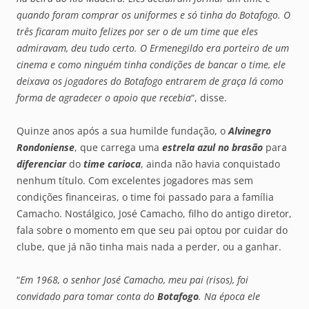
quando foram comprar os uniformes e só tinha do Botafogo. O
três ficaram muito felizes por ser o de um time que eles
admiravam, deu tudo certo. O Ermenegildo era porteiro de um
cinema e como ninguém tinha condições de bancar o time, ele
deixava os jogadores do Botafogo entrarem de graça lá como
forma de agradecer o apoio que recebia
“, disse.
Quinze anos após a sua humilde fundação, o
Alvinegro
Rondoniense
, que carrega uma
estrela azul no brasão
para
diferenciar
do
time carioca
, ainda não havia conquistado
nenhum título. Com excelentes jogadores mas sem
condições financeiras, o time foi passado para a família
Camacho. Nostálgico, José Camacho, filho do antigo diretor,
fala sobre o momento em que seu pai optou por cuidar do
clube, que já não tinha mais nada a perder, ou a ganhar.
“
Em 1968, o senhor José Camacho, meu pai (risos), foi
convidado para tomar conta do
Botafogo
. Na época ele