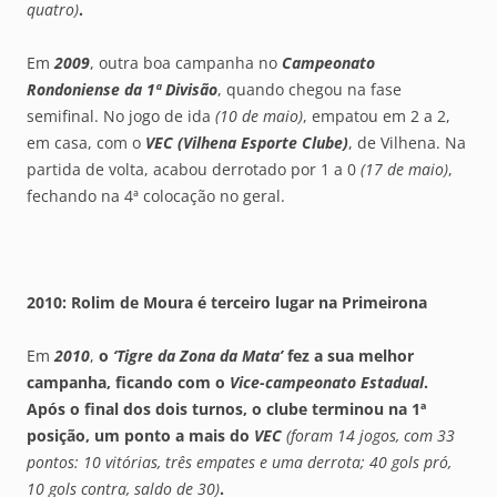
quatro)
.
Em
2009
, outra boa campanha no
Campeonato
Rondoniense da 1ª Divisão
, quando chegou na fase
semifinal. No jogo de ida
(10 de maio)
, empatou em 2 a 2,
em casa, com o
VEC (Vilhena Esporte Clube)
, de Vilhena. Na
partida de volta, acabou derrotado por 1 a 0
(17 de maio)
,
fechando na 4ª colocação no geral.
2010: Rolim de Moura é terceiro lugar na Primeirona
Em
2010
,
o
‘Tigre da Zona da Mata’
fez a sua melhor
campanha, ficando com o
Vice-campeonato Estadual
.
Após o final dos dois turnos, o clube terminou na 1ª
posição, um ponto a mais do
VEC
(foram 14 jogos, com 33
pontos: 10 vitórias, três empates e uma derrota; 40 gols pró,
10 gols contra, saldo de 30)
.