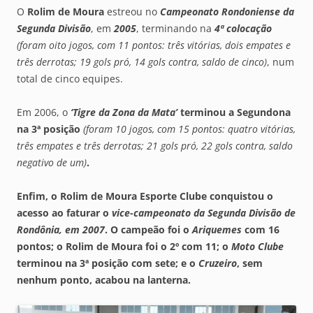
O
Rolim de Moura
estreou no
Campeonato Rondoniense da
Segunda Divisão
, em
2005
, terminando na
4ª colocação
(foram oito jogos, com 11 pontos: três vitórias, dois empates e
três derrotas; 19 gols pró, 14 gols contra, saldo de cinco)
, num
total de cinco equipes.
Em 2006, o
‘Tigre da Zona da Mata’
terminou a Segundona
na 3ª posição
(foram 10 jogos, com 15 pontos: quatro vitórias,
três empates e três derrotas; 21 gols pró, 22 gols contra, saldo
negativo de um)
.
Enfim, o
Rolim de Moura Esporte Clube
conquistou o
acesso ao faturar o
vice-campeonato da Segunda Divisão de
Rondônia, em 2007
. O campeão foi o
Ariquemes
com 16
pontos; o
Rolim de Moura
foi o 2º com 11; o
Moto Clube
terminou na 3ª posição com sete; e o
Cruzeiro
, sem
nenhum ponto, acabou na lanterna.