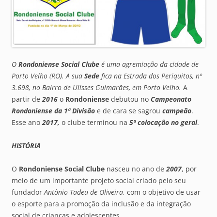
O
Rondoniense Social Clube
é uma agremiação da cidade de
Porto Velho (RO). A sua
Sede
fica na
Estrada dos Periquitos, nº
3.698, no Bairro de Ulisses Guimarães, em Porto Velho
.
A
partir de
2016
o
Rondoniense
debutou no
Campeonato
Rondoniense da 1ª Divisão
e de cara se sagrou
campeão
.
Esse ano
2017,
o clube terminou na
5ª colocação no geral
.
HISTÓRIA
O
Rondoniense Social Clube
nasceu no ano de
2007
, por
meio de um importante projeto social criado pelo seu
fundador
Antônio Tadeu de Oliveira
, com o objetivo de usar
o esporte para a promoção da inclusão e da integração
social de crianças e adolescentes.