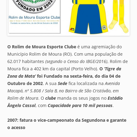
O
Rolim de Moura Esporte Clube
é uma agremiação do
Município Rolim de Moura (RO). Com uma população de
62.017 habitantes
(segundo o Censo do IBGE/2016)
, Rolim de
Moura fica a 402 km da capital (Porto Velho).
O
‘Tigre da
Zona da Mata’
foi F
undado na sexta-feira, do dia 04 de
Outubro de 2002
. A sua
Sede
fica localizada na
Avenida
Macapá, nº 5.808 / Sala B, no Bairro de São Cristóvão, em
Rolim de Moura
. O
clube
manda os seus jogos no
Estádio
Ângelo Cassol
, com
Capacidade para 10 mil pessoas
.
2007: fatura o vice-campeonato da Segundona e garante
o acesso