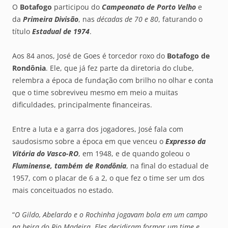
O
Botafogo
participou do
Campeonato de Porto Velho
e
da
Primeira Divisão
, nas
décadas de 70 e 80
, faturando o
título
Estadual de 1974
.
Aos 84 anos, José de Goes é torcedor roxo do
Botafogo de
Rondônia
. Ele, que já fez parte da diretoria do clube,
relembra a época de fundação com brilho no olhar e conta
que o time sobreviveu mesmo em meio a muitas
dificuldades, principalmente financeiras.
Entre a luta e a garra dos jogadores, José fala com
saudosismo sobre a época em que venceu o
Expresso da
Vitória do Vasco-RO
, em 1948, e de quando goleou o
Fluminense, também de Rondônia
, na final do estadual de
1957, com o placar de 6 a 2, o que fez o time ser um dos
mais conceituados no estado.
“
O Gildo, Abelardo e o Rochinha jogavam bola em um campo
na beira do Rio Madeira. Eles decidiram formar um time e