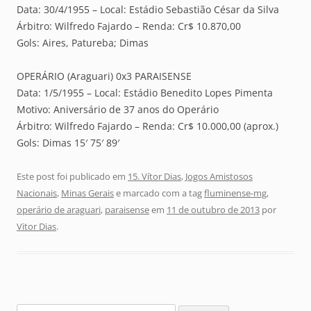
Data: 30/4/1955 – Local: Estádio Sebastião César da Silva
Árbitro: Wilfredo Fajardo – Renda: Cr$ 10.870,00
Gols: Aires, Patureba; Dimas
OPERÁRIO (Araguari) 0x3 PARAISENSE
Data: 1/5/1955 – Local: Estádio Benedito Lopes Pimenta
Motivo: Aniversário de 37 anos do Operário
Árbitro: Wilfredo Fajardo – Renda: Cr$ 10.000,00 (aprox.)
Gols: Dimas 15′ 75′ 89′
Este post foi publicado em
15. Vítor Dias
,
Jogos Amistosos
Nacionais
,
Minas Gerais
e marcado com a tag
fluminense-mg
,
operário de araguari
,
paraisense
em
11 de outubro de 2013
por
Vitor Dias
.