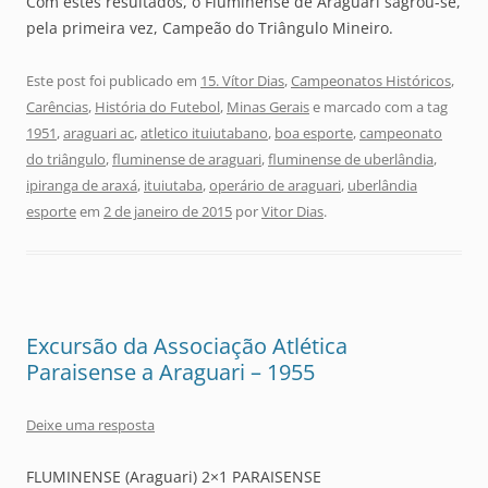
Com estes resultados, o Fluminense de Araguari sagrou-se,
pela primeira vez, Campeão do Triângulo Mineiro.
Este post foi publicado em
15. Vítor Dias
,
Campeonatos Históricos
,
Carências
,
História do Futebol
,
Minas Gerais
e marcado com a tag
1951
,
araguari ac
,
atletico ituiutabano
,
boa esporte
,
campeonato
do triângulo
,
fluminense de araguari
,
fluminense de uberlândia
,
ipiranga de araxá
,
ituiutaba
,
operário de araguari
,
uberlândia
esporte
em
2 de janeiro de 2015
por
Vitor Dias
.
Excursão da Associação Atlética
Paraisense a Araguari – 1955
Deixe uma resposta
FLUMINENSE (Araguari) 2×1 PARAISENSE