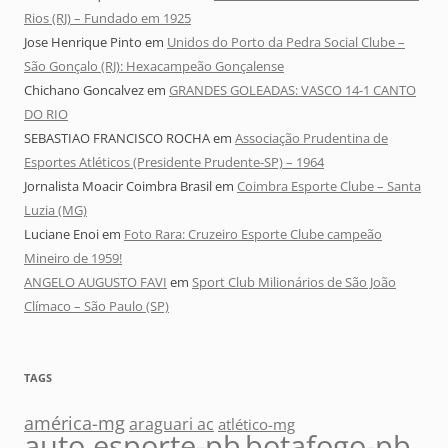
Rios (RJ) – Fundado em 1925
Jose Henrique Pinto
em
Unidos do Porto da Pedra Social Clube –
São Gonçalo (RJ): Hexacampeão Gonçalense
Chichano Goncalvez
em
GRANDES GOLEADAS: VASCO 14-1 CANTO
DO RIO
SEBASTIAO FRANCISCO ROCHA
em
Associação Prudentina de
Esportes Atléticos (Presidente Prudente-SP) – 1964
Jornalista Moacir Coimbra Brasil
em
Coimbra Esporte Clube – Santa
Luzia (MG)
Luciane Enoi
em
Foto Rara: Cruzeiro Esporte Clube campeão
Mineiro de 1959!
ANGELO AUGUSTO FAVI
em
Sport Club Milionários de São João
Clímaco – São Paulo (SP)
TAGS
américa-mg
araguari ac
atlético-mg
auto esporte-pb
botafogo-pb