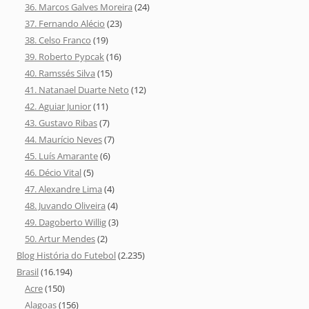
36. Marcos Galves Moreira
(24)
37. Fernando Alécio
(23)
38. Celso Franco
(19)
39. Roberto Pypcak
(16)
40. Ramssés Silva
(15)
41. Natanael Duarte Neto
(12)
42. Aguiar Junior
(11)
43. Gustavo Ribas
(7)
44. Maurício Neves
(7)
45. Luís Amarante
(6)
46. Décio Vital
(5)
47. Alexandre Lima
(4)
48. Juvando Oliveira
(4)
49. Dagoberto Willig
(3)
50. Artur Mendes
(2)
Blog História do Futebol
(2.235)
Brasil
(16.194)
Acre
(150)
Alagoas
(156)