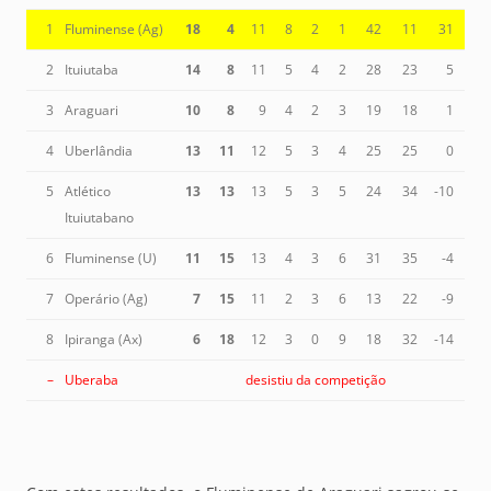
1
Fluminense (Ag)
18
4
11
8
2
1
42
11
31
2
Ituiutaba
14
8
11
5
4
2
28
23
5
3
Araguari
10
8
9
4
2
3
19
18
1
4
Uberlândia
13
11
12
5
3
4
25
25
0
5
Atlético
13
13
13
5
3
5
24
34
-10
Ituiutabano
6
Fluminense (U)
11
15
13
4
3
6
31
35
-4
7
Operário (Ag)
7
15
11
2
3
6
13
22
-9
8
Ipiranga (Ax)
6
18
12
3
0
9
18
32
-14
–
Uberaba
desistiu da competição