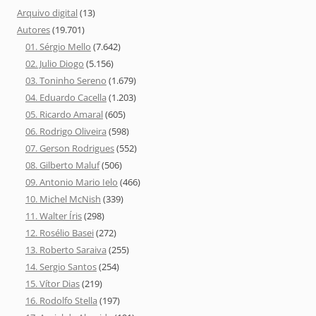
Arquivo digital
(13)
Autores
(19.701)
01. Sérgio Mello
(7.642)
02. Julio Diogo
(5.156)
03. Toninho Sereno
(1.679)
04. Eduardo Cacella
(1.203)
05. Ricardo Amaral
(605)
06. Rodrigo Oliveira
(598)
07. Gerson Rodrigues
(552)
08. Gilberto Maluf
(506)
09. Antonio Mario Ielo
(466)
10. Michel McNish
(339)
11. Walter Íris
(298)
12. Rosélio Basei
(272)
13. Roberto Saraiva
(255)
14. Sergio Santos
(254)
15. Vítor Dias
(219)
16. Rodolfo Stella
(197)