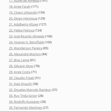
17. Auriel de Almeida
(191)
18. Jorge Farah
(171)
19. Cícero Urbanski
(159)
20. Diogo Henrique
(129)
21. Adalberto Klüser
(127)
22. Felipe Feitosa
(124)
23. José Ricardo Almeida
(106)
24. Vicente H. Baroffaldi
(100)
25. Wanderson Pereira
(85)
26. Alexandre Martins
(84)
27. Braz Leme
(81)
28. Gilvanir Alves
(78)
29. Jorge Costa
(71)
30. Claudio Freati
(51)
31. Kaio Knauth
(38)
32. Douglas Marcelo Rambor
(37)
33. Ruy Trida Júnior
(28)
34. Rodolfo Kussarev
(28)
35. Fernando Martinez
(27)