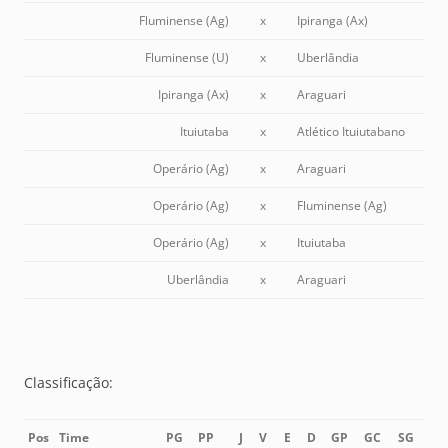
Fluminense (Ag)
x
Ipiranga (Ax)
Fluminense (U)
x
Uberlândia
Ipiranga (Ax)
x
Araguari
Ituiutaba
x
Atlético Ituiutabano
Operário (Ag)
x
Araguari
Operário (Ag)
x
Fluminense (Ag)
Operário (Ag)
x
Ituiutaba
Uberlândia
x
Araguari
Classificação:
Pos
Time
PG
PP
J
V
E
D
GP
GC
SG