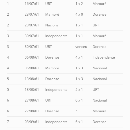
1
16/07/61
URT
1 x 2
Mamoré
2
23/07/61
Mamoré
4 x 0
Dorense
2
23/07/61
Nacional
1 x 1
URT
3
30/07/61
Independente
1 x 1
Mamoré
3
30/07/61
URT
venceu
Dorense
4
06/08/61
Dorense
4 x 1
Independente
4
06/08/61
Mamoré
1 x 3
Nacional
5
13/08/61
Dorense
1 x 3
Nacional
5
13/08/61
Independente
5 x 1
URT
6
27/08/61
URT
0 x 1
Nacional
6
27/08/61
Dorense
?
Mamoré
7
03/09/61
Independente
6 x 1
Dorense