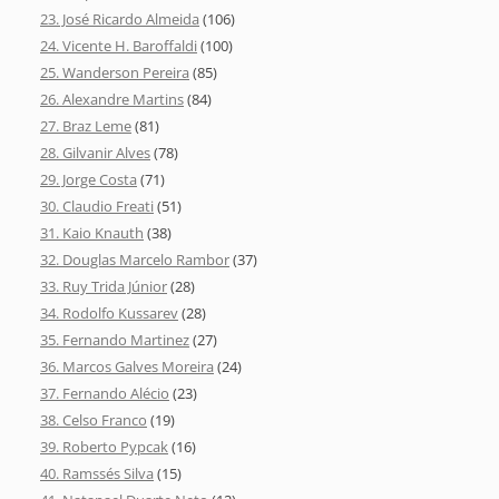
23. José Ricardo Almeida
(106)
24. Vicente H. Baroffaldi
(100)
25. Wanderson Pereira
(85)
26. Alexandre Martins
(84)
27. Braz Leme
(81)
28. Gilvanir Alves
(78)
29. Jorge Costa
(71)
30. Claudio Freati
(51)
31. Kaio Knauth
(38)
32. Douglas Marcelo Rambor
(37)
33. Ruy Trida Júnior
(28)
34. Rodolfo Kussarev
(28)
35. Fernando Martinez
(27)
36. Marcos Galves Moreira
(24)
37. Fernando Alécio
(23)
38. Celso Franco
(19)
39. Roberto Pypcak
(16)
40. Ramssés Silva
(15)