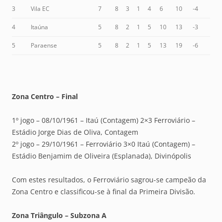
3
Vila EC
7
8
3
1
4
6
10
-4
4
Itaúna
5
8
2
1
5
10
13
-3
5
Paraense
5
8
2
1
5
13
19
-6
Zona Centro – Final
1º jogo – 08/10/1961 – Itaú (Contagem) 2×3 Ferroviário –
Estádio Jorge Dias de Oliva, Contagem
2º jogo – 29/10/1961 – Ferroviário 3×0 Itaú (Contagem) –
Estádio Benjamim de Oliveira (Esplanada), Divinópolis
Com estes resultados, o Ferroviário sagrou-se campeão da
Zona Centro e classificou-se à final da Primeira Divisão.
Zona Triângulo – Subzona A