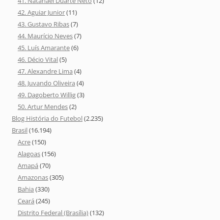
41. Natanael Duarte Neto
(12)
42. Aguiar Junior
(11)
43. Gustavo Ribas
(7)
44. Maurício Neves
(7)
45. Luís Amarante
(6)
46. Décio Vital
(5)
47. Alexandre Lima
(4)
48. Juvando Oliveira
(4)
49. Dagoberto Willig
(3)
50. Artur Mendes
(2)
Blog História do Futebol
(2.235)
Brasil
(16.194)
Acre
(150)
Alagoas
(156)
Amapá
(70)
Amazonas
(305)
Bahia
(330)
Ceará
(245)
Distrito Federal (Brasília)
(132)