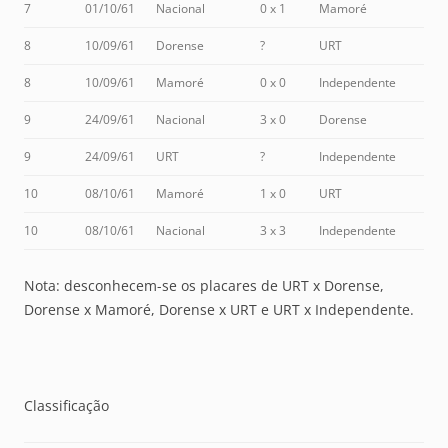
7
01/10/61
Nacional
0 x 1
Mamoré
8
10/09/61
Dorense
?
URT
8
10/09/61
Mamoré
0 x 0
Independente
9
24/09/61
Nacional
3 x 0
Dorense
9
24/09/61
URT
?
Independente
10
08/10/61
Mamoré
1 x 0
URT
10
08/10/61
Nacional
3 x 3
Independente
Nota: desconhecem-se os placares de URT x Dorense,
Dorense x Mamoré, Dorense x URT e URT x Independente.
Classificação