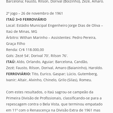
Barcelona; Fausto, Rilson, Dorival (Boizinho), Zezé, Amaro.
2º jogo – 26 de novembro de 1961
ITAÚ 3×0 FERROVIÁRIO
Local: Estádio Municipal Engenheiro Jorge Dias de Oliva –
Itaú de Minas, MG
Árbitro: Withan Marinho – Assistentes: Pedro Pereira,
Graça Filho
Renda: Cr$ 118.000,00
Gols: Zezé 54′, Dorival 70′, Rilson 76′.
ITAÚ:
Aldo, Orlando, Aguiar; Barcelona, Candão,
Zezé; Fausto, Rilson, Dorival, Amaro (Baianinho), Haroldo.
FERROVIÁRIO:
Tito, Eurico, Gaspar; Lúcio, Gutemberg,
Ivanir; Altair, Alvinho, Chinelo, Grilo (Silas), Romeu.
Com estes resultados, o Itaú sagrou-se campeão da
Primeira Divisão de Profissionais, classificando-se para a
repescagem contra o Bela Vista, que terminou empatado
em 11º com o Renascença na Divisão Extra de 1961 mas