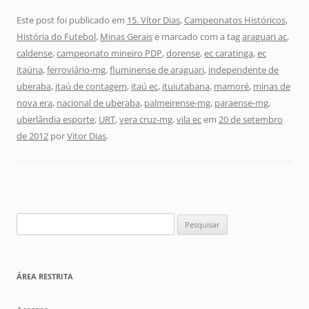
Este post foi publicado em
15. Vítor Dias
,
Campeonatos Históricos
,
História do Futebol
,
Minas Gerais
e marcado com a tag
araguari ac
,
caldense
,
campeonato mineiro PDP
,
dorense
,
ec caratinga
,
ec
itaúna
,
ferroviário-mg
,
fluminense de araguari
,
independente de
uberaba
,
itaú de contagem
,
itaú ec
,
ituiutabana
,
mamoré
,
minas de
nova era
,
nacional de uberaba
,
palmeirense-mg
,
paraense-mg
,
uberlândia esporte
,
URT
,
vera cruz-mg
,
vila ec
em
20 de setembro
de 2012
por
Vitor Dias
.
Pesquisar
por:
ÁREA RESTRITA