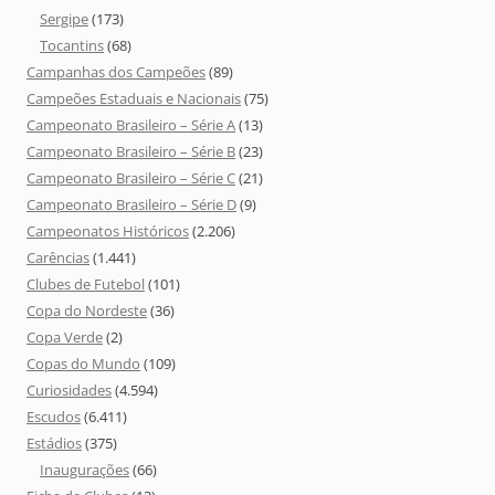
Sergipe
(173)
Tocantins
(68)
Campanhas dos Campeões
(89)
Campeões Estaduais e Nacionais
(75)
Campeonato Brasileiro – Série A
(13)
Campeonato Brasileiro – Série B
(23)
Campeonato Brasileiro – Série C
(21)
Campeonato Brasileiro – Série D
(9)
Campeonatos Históricos
(2.206)
Carências
(1.441)
Clubes de Futebol
(101)
Copa do Nordeste
(36)
Copa Verde
(2)
Copas do Mundo
(109)
Curiosidades
(4.594)
Escudos
(6.411)
Estádios
(375)
Inaugurações
(66)