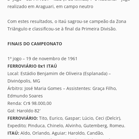
realizado em Araguari, em campo neutro
Com estes resultados, o Itaú sagrou-se campeão da Zona
Triângulo e classificou-se à final da Primeira Divisão.
FINAIS DO CAMPEONATO
1º jogo – 19 de novembro de 1961
FERROVIÁRIO 0x1 ITAÚ
Local: Estádio Benjamim de Oliveira (Esplanada) –
Divinópolis, MG
Árbitro: José Maria Gomes – Assistentes: Graça Filho,
Edmundo Soares
Renda: Cr$ 98.000,00
Gol: Haroldo 82′
FERROVIÁRIO:
Tito, Eurico, Gaspar; Lúcio, Ceci (Delcir),
Expedito; Pinduca, Chinelo, Alvinho, Gutemberg, Romeu.
ITAÚ:
Aldo, Orlando, Aguiar; Haroldo, Candão,