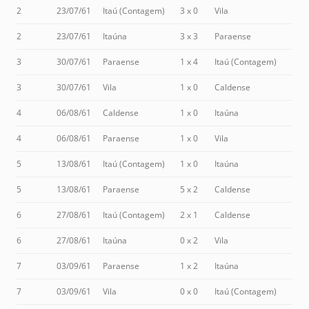
2
23/07/61
Itaú (Contagem)
3 x 0
Vila
2
23/07/61
Itaúna
3 x 3
Paraense
3
30/07/61
Paraense
1 x 4
Itaú (Contagem)
3
30/07/61
Vila
1 x 0
Caldense
4
06/08/61
Caldense
1 x 0
Itaúna
4
06/08/61
Paraense
1 x 0
Vila
5
13/08/61
Itaú (Contagem)
1 x 0
Itaúna
5
13/08/61
Paraense
5 x 2
Caldense
6
27/08/61
Itaú (Contagem)
2 x 1
Caldense
6
27/08/61
Itaúna
0 x 2
Vila
7
03/09/61
Paraense
1 x 2
Itaúna
7
03/09/61
Vila
0 x 0
Itaú (Contagem)