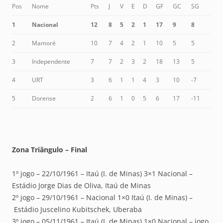
Pos
Nome
Pts
J
V
E
D
GF
GC
SG
1
Nacional
12
8
5
2
1
17
9
8
2
Mamoré
10
7
4
2
1
10
5
5
3
Independente
7
7
2
3
2
18
13
5
4
URT
3
6
1
1
4
3
10
-7
5
Dorense
2
6
1
0
5
6
17
-11
Zona Triângulo – Final
1º jogo – 22/10/1961 – Itaú (I. de Minas) 3×1 Nacional –
Estádio Jorge Dias de Oliva, Itaú de Minas
2º jogo – 29/10/1961 – Nacional 1×0 Itaú (I. de Minas) –
Estádio Juscelino Kubitschek, Uberaba
3º jogo – 05/11/1961 – Itaú (I. de Minas) 1×0 Nacional – jogo