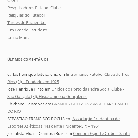
O Gol
Pesquisadores Futebol Clube
Relíquias do Futebol
Tardes de Pacaembu
Um Grande Escudeiro
União Mania
ÚLTIMOS COMENTÁRIOS
carlos henrique leite salema
em
Entrerriense Futebol Clube de Três
Rios (RJ) – Fundado em 1925
Jose Henrique Pinto
em
Unidos do Porto da Pedra Social Clube –
São Gonçalo (RJ): Hexacampeão Gonçalense
Chichano Goncalvez
em
GRANDES GOLEADAS: VASCO 14-1 CANTO
DO RIO
SEBASTIAO FRANCISCO ROCHA
em
Associação Prudentina de
Esportes Atléticos (Presidente Prudente-SP) – 1964
Jornalista Moacir Coimbra Brasil
em
Coimbra Esporte Clube – Santa