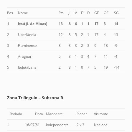
Pos
Nome
Pts
J
V
E
D
GF
GC
SG
1
Itaú (I. de Minas)
13
8
6
1
1
17
3
14
2
Uberlândia
12
8
5
2
1
17
4
13
3
Fluminense
8
8
3
2
3
9
18
-9
4
Araguari
5
8
1
3
4
7
11
-4
5
Ituiutabana
2
8
1
0
7
5
19
-14
Zona Triângulo – Subzona B
Rodada
Data
Mandante
Placar
Visitante
1
16/07/61
Independente
2 x 3
Nacional