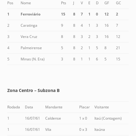
Pos
Nome
Pts
J
V
E
D
GF
GC
1
Ferroviário
15
8
7
1
0
12
2
2
Caratinga
9
8
4
1
3
16
7
3
Vera Cruz
8
8
3
2
3
16
12
4
Palmeirense
5
8
2
1
5
8
21
5
Minas (N. Era)
3
8
1
1
6
5
15
Zona Centro – Subzona B
Rodada
Data
Mandante
Placar
Visitante
1
16/07/61
Caldense
1 x 0
Itaú (Contagem)
1
16/07/61
Vila
0 x 3
Itaúna