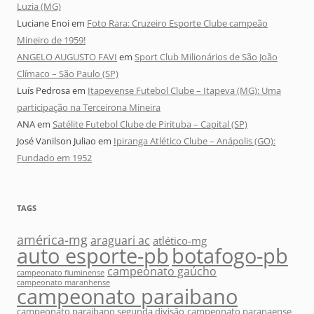
Luzia (MG)
Luciane Enoi
em
Foto Rara: Cruzeiro Esporte Clube campeão
Mineiro de 1959!
ANGELO AUGUSTO FAVI
em
Sport Club Milionários de São João
Clímaco – São Paulo (SP)
Luís Pedrosa
em
Itapevense Futebol Clube – Itapeva (MG): Uma
participação na Terceirona Mineira
ANA
em
Satélite Futebol Clube de Pirituba – Capital (SP)
José Vanilson Juliao
em
Ipiranga Atlético Clube – Anápolis (GO):
Fundado em 1952
TAGS
américa-mg
araguari ac
atlético-mg
auto esporte-pb
botafogo-pb
campeonato gaúcho
campeonato fluminense
campeonato maranhense
campeonato paraibano
campeonato paraibano segunda divisão
campeonato paranaense