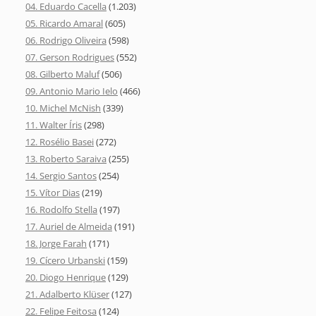
04. Eduardo Cacella
(1.203)
05. Ricardo Amaral
(605)
06. Rodrigo Oliveira
(598)
07. Gerson Rodrigues
(552)
08. Gilberto Maluf
(506)
09. Antonio Mario Ielo
(466)
10. Michel McNish
(339)
11. Walter Íris
(298)
12. Rosélio Basei
(272)
13. Roberto Saraiva
(255)
14. Sergio Santos
(254)
15. Vítor Dias
(219)
16. Rodolfo Stella
(197)
17. Auriel de Almeida
(191)
18. Jorge Farah
(171)
19. Cícero Urbanski
(159)
20. Diogo Henrique
(129)
21. Adalberto Klüser
(127)
22. Felipe Feitosa
(124)