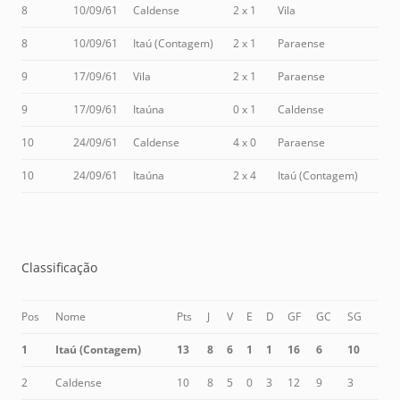
8
10/09/61
Caldense
2 x 1
Vila
8
10/09/61
Itaú (Contagem)
2 x 1
Paraense
9
17/09/61
Vila
2 x 1
Paraense
9
17/09/61
Itaúna
0 x 1
Caldense
10
24/09/61
Caldense
4 x 0
Paraense
10
24/09/61
Itaúna
2 x 4
Itaú (Contagem)
Classificação
Pos
Nome
Pts
J
V
E
D
GF
GC
SG
1
Itaú (Contagem)
13
8
6
1
1
16
6
10
2
Caldense
10
8
5
0
3
12
9
3