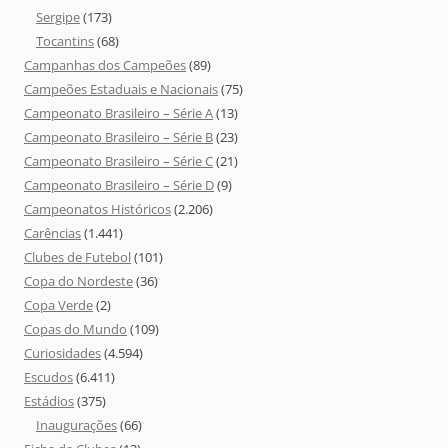
Sergipe
(173)
Tocantins
(68)
Campanhas dos Campeões
(89)
Campeões Estaduais e Nacionais
(75)
Campeonato Brasileiro – Série A
(13)
Campeonato Brasileiro – Série B
(23)
Campeonato Brasileiro – Série C
(21)
Campeonato Brasileiro – Série D
(9)
Campeonatos Históricos
(2.206)
Carências
(1.441)
Clubes de Futebol
(101)
Copa do Nordeste
(36)
Copa Verde
(2)
Copas do Mundo
(109)
Curiosidades
(4.594)
Escudos
(6.411)
Estádios
(375)
Inaugurações
(66)