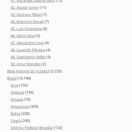
41. Natanael Duarte Neto
(12)
42. Aguiar Junior
(11)
43. Gustavo Ribas
(7)
44. Maurício Neves
(7)
45. Luís Amarante
(6)
46. Décio Vital
(5)
47. Alexandre Lima
(4)
48. Juvando Oliveira
(4)
49. Dagoberto Willig
(3)
50. Artur Mendes
(2)
Blog História do Futebol
(2.235)
Brasil
(16.194)
Acre
(150)
Alagoas
(156)
Amapá
(70)
Amazonas
(305)
Bahia
(330)
Ceará
(245)
Distrito Federal (Brasília)
(132)