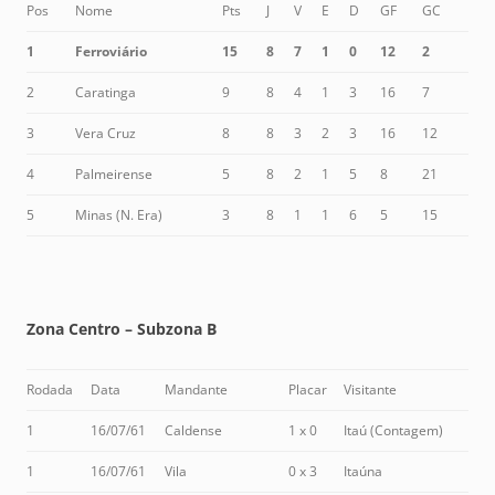
Pos
Nome
Pts
J
V
E
D
GF
GC
1
Ferroviário
15
8
7
1
0
12
2
2
Caratinga
9
8
4
1
3
16
7
3
Vera Cruz
8
8
3
2
3
16
12
4
Palmeirense
5
8
2
1
5
8
21
5
Minas (N. Era)
3
8
1
1
6
5
15
Zona Centro – Subzona B
Rodada
Data
Mandante
Placar
Visitante
1
16/07/61
Caldense
1 x 0
Itaú (Contagem)
1
16/07/61
Vila
0 x 3
Itaúna