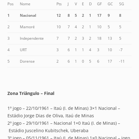
Pos
Nome
Pts
J
V
E
D
GF
GC
SG
1
Nacional
12
8
5
2
1
17
9
8
2
Mamoré
10
7
4
2
1
10
5
5
3
Independente
7
7
2
3
2
18
13
5
4
URT
3
6
1
1
4
3
10
-7
5
Dorense
2
6
1
0
5
6
17
-11
Zona Triângulo – Final
1º jogo – 22/10/1961 – Itaú (I. de Minas) 3×1 Nacional –
Estádio Jorge Dias de Oliva, Itaú de Minas
2º jogo – 29/10/1961 – Nacional 1×0 Itaú (I. de Minas) –
Estádio Juscelino Kubitschek, Uberaba
3º jogo – 05/11/1961 – Itaú (I. de Minas) 1×0 Nacional – jogo