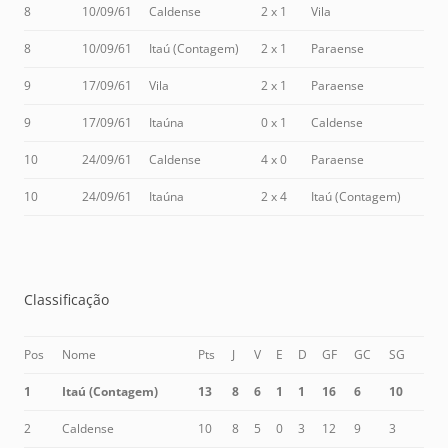
8
10/09/61
Caldense
2 x 1
Vila
8
10/09/61
Itaú (Contagem)
2 x 1
Paraense
9
17/09/61
Vila
2 x 1
Paraense
9
17/09/61
Itaúna
0 x 1
Caldense
10
24/09/61
Caldense
4 x 0
Paraense
10
24/09/61
Itaúna
2 x 4
Itaú (Contagem)
Classificação
Pos
Nome
Pts
J
V
E
D
GF
GC
SG
1
Itaú (Contagem)
13
8
6
1
1
16
6
10
2
Caldense
10
8
5
0
3
12
9
3