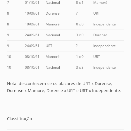
7
01/10/61
Nacional
0 x 1
Mamoré
8
10/09/61
Dorense
?
URT
8
10/09/61
Mamoré
0 x 0
Independente
9
24/09/61
Nacional
3 x 0
Dorense
9
24/09/61
URT
?
Independente
10
08/10/61
Mamoré
1 x 0
URT
10
08/10/61
Nacional
3 x 3
Independente
Nota: desconhecem-se os placares de URT x Dorense,
Dorense x Mamoré, Dorense x URT e URT x Independente.
Classificação