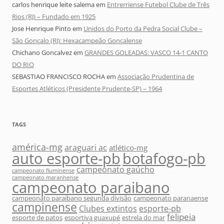
carlos henrique leite salema
em
Entrerriense Futebol Clube de Três
Rios (RJ) – Fundado em 1925
Jose Henrique Pinto
em
Unidos do Porto da Pedra Social Clube –
São Gonçalo (RJ): Hexacampeão Gonçalense
Chichano Goncalvez
em
GRANDES GOLEADAS: VASCO 14-1 CANTO
DO RIO
SEBASTIAO FRANCISCO ROCHA
em
Associação Prudentina de
Esportes Atléticos (Presidente Prudente-SP) – 1964
TAGS
américa-mg
araguari ac
atlético-mg
auto esporte-pb
botafogo-pb
campeonato gaúcho
campeonato fluminense
campeonato maranhense
campeonato paraibano
campeonato paraibano segunda divisão
campeonato paranaense
campinense
Clubes extintos
esporte-pb
felipeia
esporte de patos
esportiva guaxupé
estrela do mar