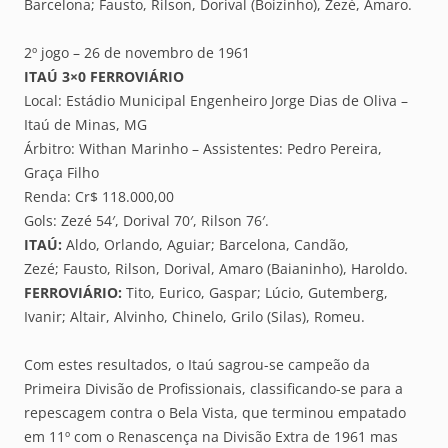
Barcelona; Fausto, Rilson, Dorival (Boizinho), Zezé, Amaro.
2º jogo – 26 de novembro de 1961
ITAÚ 3×0 FERROVIÁRIO
Local: Estádio Municipal Engenheiro Jorge Dias de Oliva –
Itaú de Minas, MG
Árbitro: Withan Marinho – Assistentes: Pedro Pereira,
Graça Filho
Renda: Cr$ 118.000,00
Gols: Zezé 54′, Dorival 70′, Rilson 76′.
ITAÚ:
Aldo, Orlando, Aguiar; Barcelona, Candão,
Zezé; Fausto, Rilson, Dorival, Amaro (Baianinho), Haroldo.
FERROVIÁRIO:
Tito, Eurico, Gaspar; Lúcio, Gutemberg,
Ivanir; Altair, Alvinho, Chinelo, Grilo (Silas), Romeu.
Com estes resultados, o Itaú sagrou-se campeão da
Primeira Divisão de Profissionais, classificando-se para a
repescagem contra o Bela Vista, que terminou empatado
em 11º com o Renascença na Divisão Extra de 1961 mas