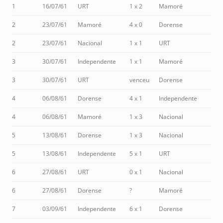
1
16/07/61
URT
1 x 2
Mamoré
2
23/07/61
Mamoré
4 x 0
Dorense
2
23/07/61
Nacional
1 x 1
URT
3
30/07/61
Independente
1 x 1
Mamoré
3
30/07/61
URT
venceu
Dorense
4
06/08/61
Dorense
4 x 1
Independente
4
06/08/61
Mamoré
1 x 3
Nacional
5
13/08/61
Dorense
1 x 3
Nacional
5
13/08/61
Independente
5 x 1
URT
6
27/08/61
URT
0 x 1
Nacional
6
27/08/61
Dorense
?
Mamoré
7
03/09/61
Independente
6 x 1
Dorense