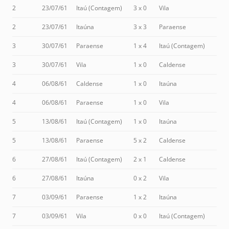
2
23/07/61
Itaú (Contagem)
3 x 0
Vila
2
23/07/61
Itaúna
3 x 3
Paraense
3
30/07/61
Paraense
1 x 4
Itaú (Contagem)
3
30/07/61
Vila
1 x 0
Caldense
4
06/08/61
Caldense
1 x 0
Itaúna
4
06/08/61
Paraense
1 x 0
Vila
5
13/08/61
Itaú (Contagem)
1 x 0
Itaúna
5
13/08/61
Paraense
5 x 2
Caldense
6
27/08/61
Itaú (Contagem)
2 x 1
Caldense
6
27/08/61
Itaúna
0 x 2
Vila
7
03/09/61
Paraense
1 x 2
Itaúna
7
03/09/61
Vila
0 x 0
Itaú (Contagem)