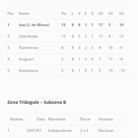
Pos
Nome
Pts
J
V
E
D
GF
GC
SG
1
Itaú (I. de Minas)
13
8
6
1
1
17
3
14
2
Uberlândia
12
8
5
2
1
17
4
13
3
Fluminense
8
8
3
2
3
9
18
-9
4
Araguari
5
8
1
3
4
7
11
-4
5
Ituiutabana
2
8
1
0
7
5
19
-14
Zona Triângulo – Subzona B
Rodada
Data
Mandante
Placar
Visitante
1
16/07/61
Independente
2 x 3
Nacional