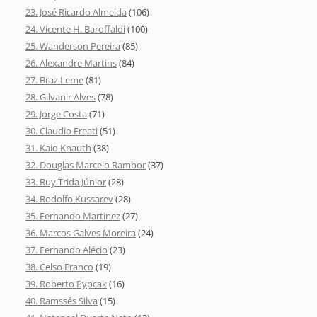
23. José Ricardo Almeida
(106)
24. Vicente H. Baroffaldi
(100)
25. Wanderson Pereira
(85)
26. Alexandre Martins
(84)
27. Braz Leme
(81)
28. Gilvanir Alves
(78)
29. Jorge Costa
(71)
30. Claudio Freati
(51)
31. Kaio Knauth
(38)
32. Douglas Marcelo Rambor
(37)
33. Ruy Trida Júnior
(28)
34. Rodolfo Kussarev
(28)
35. Fernando Martinez
(27)
36. Marcos Galves Moreira
(24)
37. Fernando Alécio
(23)
38. Celso Franco
(19)
39. Roberto Pypcak
(16)
40. Ramssés Silva
(15)