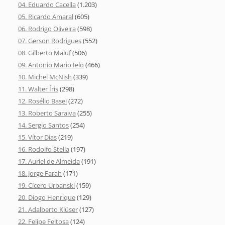
04. Eduardo Cacella
(1.203)
05. Ricardo Amaral
(605)
06. Rodrigo Oliveira
(598)
07. Gerson Rodrigues
(552)
08. Gilberto Maluf
(506)
09. Antonio Mario Ielo
(466)
10. Michel McNish
(339)
11. Walter Íris
(298)
12. Rosélio Basei
(272)
13. Roberto Saraiva
(255)
14. Sergio Santos
(254)
15. Vítor Dias
(219)
16. Rodolfo Stella
(197)
17. Auriel de Almeida
(191)
18. Jorge Farah
(171)
19. Cícero Urbanski
(159)
20. Diogo Henrique
(129)
21. Adalberto Klüser
(127)
22. Felipe Feitosa
(124)