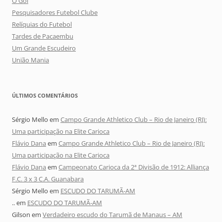
O Gol
Pesquisadores Futebol Clube
Relíquias do Futebol
Tardes de Pacaembu
Um Grande Escudeiro
União Mania
ÚLTIMOS COMENTÁRIOS
Sérgio Mello
em
Campo Grande Athletico Club – Rio de Janeiro (RJ):
Uma participação na Elite Carioca
Flávio Dana
em
Campo Grande Athletico Club – Rio de Janeiro (RJ):
Uma participação na Elite Carioca
Flávio Dana
em
Campeonato Carioca da 2ª Divisão de 1912: Alliança
F.C. 3 x 3 C.A. Guanabara
Sérgio Mello
em
ESCUDO DO TARUMÃ-AM
..
em
ESCUDO DO TARUMÃ-AM
Gilson
em
Verdadeiro escudo do Tarumã de Manaus – AM