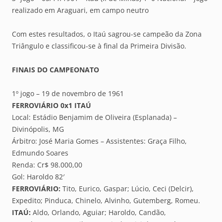
realizado em Araguari, em campo neutro
Com estes resultados, o Itaú sagrou-se campeão da Zona
Triângulo e classificou-se à final da Primeira Divisão.
FINAIS DO CAMPEONATO
1º jogo – 19 de novembro de 1961
FERROVIÁRIO 0x1 ITAÚ
Local: Estádio Benjamim de Oliveira (Esplanada) –
Divinópolis, MG
Árbitro: José Maria Gomes – Assistentes: Graça Filho,
Edmundo Soares
Renda: Cr$ 98.000,00
Gol: Haroldo 82′
FERROVIÁRIO:
Tito, Eurico, Gaspar; Lúcio, Ceci (Delcir),
Expedito; Pinduca, Chinelo, Alvinho, Gutemberg, Romeu.
ITAÚ:
Aldo, Orlando, Aguiar; Haroldo, Candão,