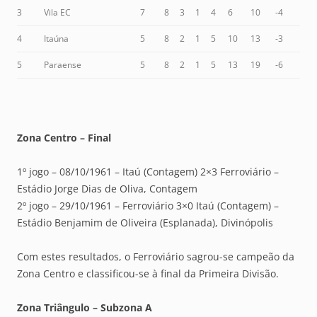
3
Vila EC
7
8
3
1
4
6
10
-4
4
Itaúna
5
8
2
1
5
10
13
-3
5
Paraense
5
8
2
1
5
13
19
-6
Zona Centro – Final
1º jogo – 08/10/1961 – Itaú (Contagem) 2×3 Ferroviário –
Estádio Jorge Dias de Oliva, Contagem
2º jogo – 29/10/1961 – Ferroviário 3×0 Itaú (Contagem) –
Estádio Benjamim de Oliveira (Esplanada), Divinópolis
Com estes resultados, o Ferroviário sagrou-se campeão da
Zona Centro e classificou-se à final da Primeira Divisão.
Zona Triângulo – Subzona A