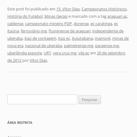
Este post foi publicado em
15. Vítor Dias
,
Campeonatos Históricos
,
História do Futebol
,
Minas Gerais
e marcado com a tag
araguari ac
,
caldense
,
campeonato mineiro PDP
,
dorense
,
ec caratinga
,
ec
itaúna
,
ferroviário-mg
,
fluminense de araguari
,
independente de
uberaba
,
itaú de contagem
,
itaú ec
,
ituiutabana
,
mamoré
,
minas de
nova era
,
nacional de uberaba
,
palmeirense-mg
,
paraense-mg
,
uberlândia esporte
,
URT
,
vera cruz-mg
,
vila ec
em
20 de setembro
de 2012
por
Vitor Dias
.
Pesquisar
por:
ÁREA RESTRITA