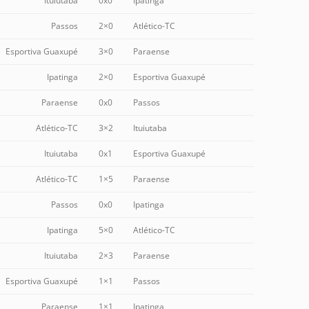
Ituiutaba
0x0
Ipatinga
Passos
2×0
Atlético-TC
Esportiva Guaxupé
3×0
Paraense
Ipatinga
2×0
Esportiva Guaxupé
Paraense
0x0
Passos
Atlético-TC
3×2
Ituiutaba
Ituiutaba
0x1
Esportiva Guaxupé
Atlético-TC
1×5
Paraense
Passos
0x0
Ipatinga
Ipatinga
5×0
Atlético-TC
Ituiutaba
2×3
Paraense
Esportiva Guaxupé
1×1
Passos
Paraense
1×1
Ipatinga