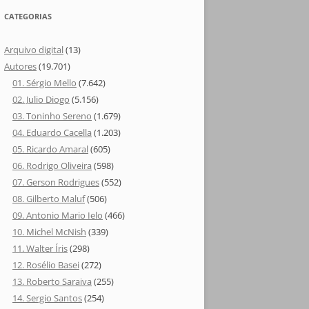
CATEGORIAS
Arquivo digital
(13)
Autores
(19.701)
01. Sérgio Mello
(7.642)
02. Julio Diogo
(5.156)
03. Toninho Sereno
(1.679)
04. Eduardo Cacella
(1.203)
05. Ricardo Amaral
(605)
06. Rodrigo Oliveira
(598)
07. Gerson Rodrigues
(552)
08. Gilberto Maluf
(506)
09. Antonio Mario Ielo
(466)
10. Michel McNish
(339)
11. Walter Íris
(298)
12. Rosélio Basei
(272)
13. Roberto Saraiva
(255)
14. Sergio Santos
(254)