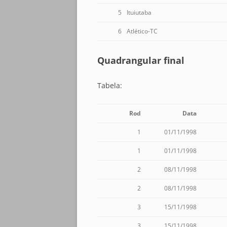
5
Ituiutaba
6
Atlético-TC
Quadrangular final
Tabela:
Rod
Data
1
01/11/1998
1
01/11/1998
2
08/11/1998
2
08/11/1998
3
15/11/1998
3
15/11/1998