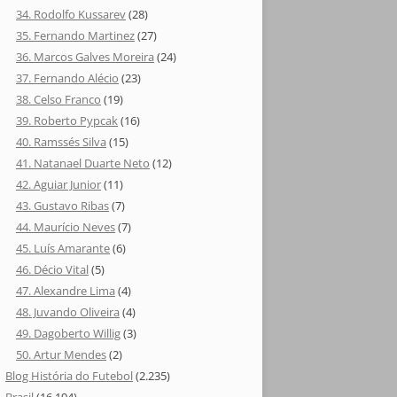
34. Rodolfo Kussarev
(28)
35. Fernando Martinez
(27)
36. Marcos Galves Moreira
(24)
37. Fernando Alécio
(23)
38. Celso Franco
(19)
39. Roberto Pypcak
(16)
40. Ramssés Silva
(15)
41. Natanael Duarte Neto
(12)
42. Aguiar Junior
(11)
43. Gustavo Ribas
(7)
44. Maurício Neves
(7)
45. Luís Amarante
(6)
46. Décio Vital
(5)
47. Alexandre Lima
(4)
48. Juvando Oliveira
(4)
49. Dagoberto Willig
(3)
50. Artur Mendes
(2)
Blog História do Futebol
(2.235)