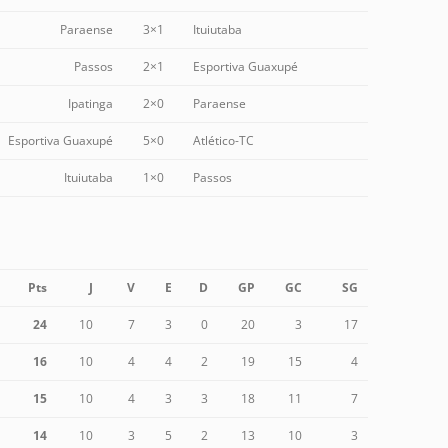
Paraense
3×1
Ituiutaba
Passos
2×1
Esportiva Guaxupé
Ipatinga
2×0
Paraense
Esportiva Guaxupé
5×0
Atlético-TC
Ituiutaba
1×0
Passos
Pts
J
V
E
D
GP
GC
SG
24
10
7
3
0
20
3
17
16
10
4
4
2
19
15
4
15
10
4
3
3
18
11
7
14
10
3
5
2
13
10
3