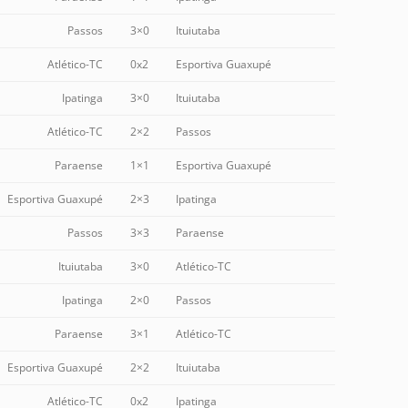
Passos
3×0
Ituiutaba
Atlético-TC
0x2
Esportiva Guaxupé
Ipatinga
3×0
Ituiutaba
Atlético-TC
2×2
Passos
Paraense
1×1
Esportiva Guaxupé
Esportiva Guaxupé
2×3
Ipatinga
Passos
3×3
Paraense
Ituiutaba
3×0
Atlético-TC
Ipatinga
2×0
Passos
Paraense
3×1
Atlético-TC
Esportiva Guaxupé
2×2
Ituiutaba
Atlético-TC
0x2
Ipatinga