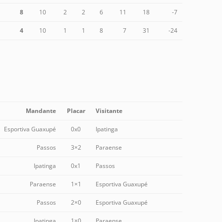
8
10
2
2
6
11
18
-7
4
10
1
1
8
7
31
-24
Mandante
Placar
Visitante
Esportiva Guaxupé
0x0
Ipatinga
Passos
3×2
Paraense
Ipatinga
0x1
Passos
Paraense
1×1
Esportiva Guaxupé
Passos
2×0
Esportiva Guaxupé
Ipatinga
1×0
Paraense