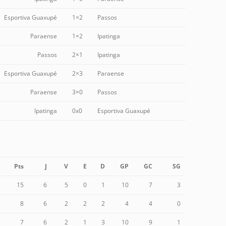
Esportiva Guaxupé
1×2
Passos
Paraense
1×2
Ipatinga
Passos
2×1
Ipatinga
Esportiva Guaxupé
2×3
Paraense
Paraense
3×0
Passos
Ipatinga
0x0
Esportiva Guaxupé
Pts
J
V
E
D
GP
GC
SG
15
6
5
0
1
10
7
3
8
6
2
2
2
4
4
0
7
6
2
1
3
10
9
1