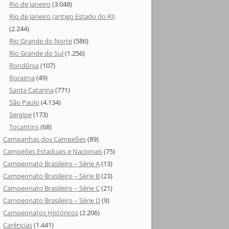
Rio de Janeiro
(3.048)
Rio de Janeiro (antigo Estado do RJ)
(2.244)
Rio Grande do Norte
(586)
Rio Grande do Sul
(1.256)
Rondônia
(107)
Roraima
(49)
Santa Catarina
(771)
São Paulo
(4.134)
Sergipe
(173)
Tocantins
(68)
Campanhas dos Campeões
(89)
Campeões Estaduais e Nacionais
(75)
Campeonato Brasileiro – Série A
(13)
Campeonato Brasileiro – Série B
(23)
Campeonato Brasileiro – Série C
(21)
Campeonato Brasileiro – Série D
(9)
Campeonatos Históricos
(2.206)
Carências
(1.441)