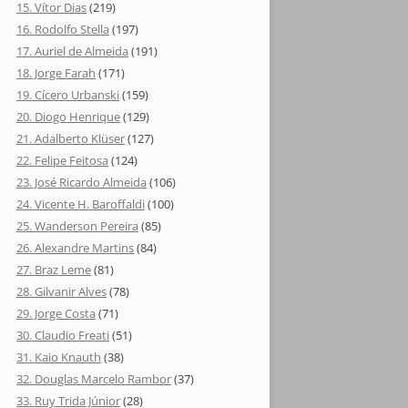
15. Vítor Dias
(219)
16. Rodolfo Stella
(197)
17. Auriel de Almeida
(191)
18. Jorge Farah
(171)
19. Cícero Urbanski
(159)
20. Diogo Henrique
(129)
21. Adalberto Klüser
(127)
22. Felipe Feitosa
(124)
23. José Ricardo Almeida
(106)
24. Vicente H. Baroffaldi
(100)
25. Wanderson Pereira
(85)
26. Alexandre Martins
(84)
27. Braz Leme
(81)
28. Gilvanir Alves
(78)
29. Jorge Costa
(71)
30. Claudio Freati
(51)
31. Kaio Knauth
(38)
32. Douglas Marcelo Rambor
(37)
33. Ruy Trida Júnior
(28)