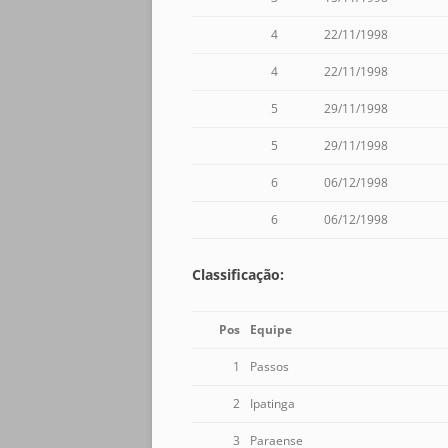
4
22/11/1998
4
22/11/1998
5
29/11/1998
5
29/11/1998
6
06/12/1998
6
06/12/1998
Classificação:
Pos
Equipe
1
Passos
2
Ipatinga
3
Paraense