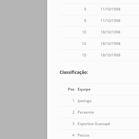
9
11/10/1998
9
11/10/1998
10
18/10/1998
10
18/10/1998
10
18/10/1998
Classificação:
Pos
Equipe
1
Ipatinga
2
Paraense
3
Esportiva Guaxupé
4
Passos