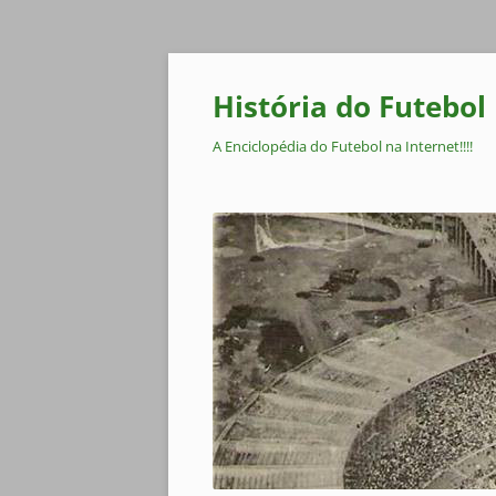
Pular
para
o
História do Futebol
conteúdo
A Enciclopédia do Futebol na Internet!!!!