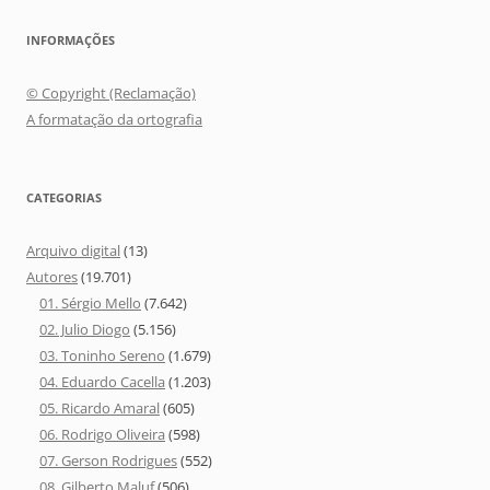
INFORMAÇÕES
© Copyright (Reclamação)
A formatação da ortografia
CATEGORIAS
Arquivo digital
(13)
Autores
(19.701)
01. Sérgio Mello
(7.642)
02. Julio Diogo
(5.156)
03. Toninho Sereno
(1.679)
04. Eduardo Cacella
(1.203)
05. Ricardo Amaral
(605)
06. Rodrigo Oliveira
(598)
07. Gerson Rodrigues
(552)
08. Gilberto Maluf
(506)