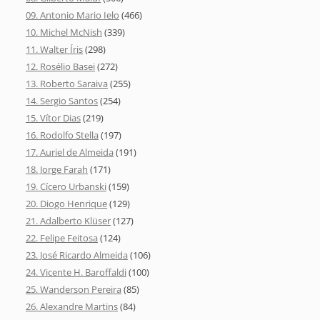
09. Antonio Mario Ielo
(466)
10. Michel McNish
(339)
11. Walter Íris
(298)
12. Rosélio Basei
(272)
13. Roberto Saraiva
(255)
14. Sergio Santos
(254)
15. Vítor Dias
(219)
16. Rodolfo Stella
(197)
17. Auriel de Almeida
(191)
18. Jorge Farah
(171)
19. Cícero Urbanski
(159)
20. Diogo Henrique
(129)
21. Adalberto Klüser
(127)
22. Felipe Feitosa
(124)
23. José Ricardo Almeida
(106)
24. Vicente H. Baroffaldi
(100)
25. Wanderson Pereira
(85)
26. Alexandre Martins
(84)