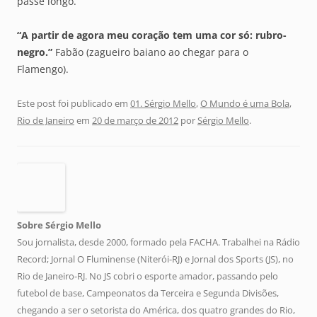
passe longo.
“A partir de agora meu coração tem uma cor só: rubro-
negro.”
Fabão (zagueiro baiano ao chegar para o
Flamengo).
Este post foi publicado em
01. Sérgio Mello
,
O Mundo é uma Bola
,
Rio de Janeiro
em
20 de março de 2012
por
Sérgio Mello
.
Sobre Sérgio Mello
Sou jornalista, desde 2000, formado pela FACHA. Trabalhei na Rádio
Record; Jornal O Fluminense (Niterói-RJ) e Jornal dos Sports (JS), no
Rio de Janeiro-RJ. No JS cobri o esporte amador, passando pelo
futebol de base, Campeonatos da Terceira e Segunda Divisões,
chegando a ser o setorista do América, dos quatro grandes do Rio,