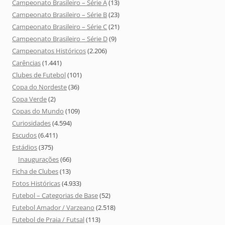
Campeonato Brasileiro – Série A
(13)
Campeonato Brasileiro – Série B
(23)
Campeonato Brasileiro – Série C
(21)
Campeonato Brasileiro – Série D
(9)
Campeonatos Históricos
(2.206)
Carências
(1.441)
Clubes de Futebol
(101)
Copa do Nordeste
(36)
Copa Verde
(2)
Copas do Mundo
(109)
Curiosidades
(4.594)
Escudos
(6.411)
Estádios
(375)
Inaugurações
(66)
Ficha de Clubes
(13)
Fotos Históricas
(4.933)
Futebol – Categorias de Base
(52)
Futebol Amador / Varzeano
(2.518)
Futebol de Praia / Futsal
(113)