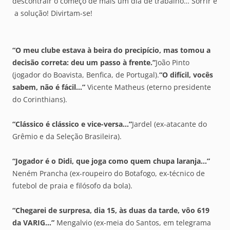
descontrair o começo de mais um dia de trabalho… Sorrir é
a solução! Divirtam-se!
“O meu clube estava à beira do precipício, mas tomou a
decisão correta: deu um passo à frente.”
João Pinto
(jogador do Boavista, Benfica, de Portugal).
“O difícil, vocês
sabem, não é fácil…”
Vicente Matheus (eterno presidente
do Corinthians).
“Clássico é clássico e vice-versa…”
Jardel (ex-atacante do
Grêmio e da Seleção Brasileira).
“Jogador é o Didi, que joga como quem chupa laranja…”
Neném Prancha (ex-roupeiro do Botafogo, ex-técnico de
futebol de praia e filósofo da bola).
“Chegarei de surpresa, dia 15, às duas da tarde, vôo 619
da VARIG…”
Mengalvio (ex-meia do Santos, em telegrama