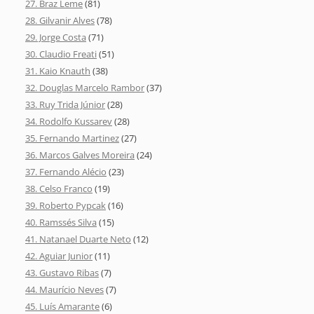
27. Braz Leme
(81)
28. Gilvanir Alves
(78)
29. Jorge Costa
(71)
30. Claudio Freati
(51)
31. Kaio Knauth
(38)
32. Douglas Marcelo Rambor
(37)
33. Ruy Trida Júnior
(28)
34. Rodolfo Kussarev
(28)
35. Fernando Martinez
(27)
36. Marcos Galves Moreira
(24)
37. Fernando Alécio
(23)
38. Celso Franco
(19)
39. Roberto Pypcak
(16)
40. Ramssés Silva
(15)
41. Natanael Duarte Neto
(12)
42. Aguiar Junior
(11)
43. Gustavo Ribas
(7)
44. Maurício Neves
(7)
45. Luís Amarante
(6)