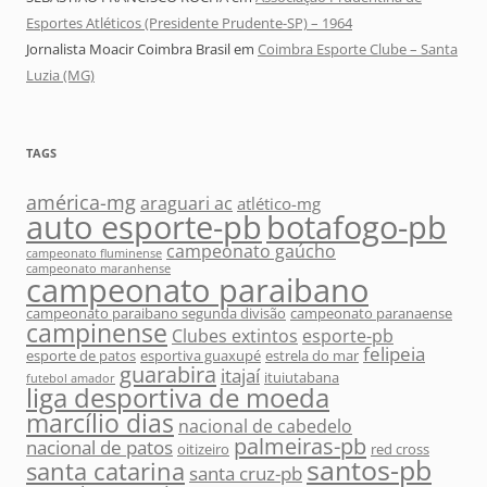
Esportes Atléticos (Presidente Prudente-SP) – 1964
Jornalista Moacir Coimbra Brasil
em
Coimbra Esporte Clube – Santa
Luzia (MG)
TAGS
américa-mg
araguari ac
atlético-mg
auto esporte-pb
botafogo-pb
campeonato gaúcho
campeonato fluminense
campeonato maranhense
campeonato paraibano
campeonato paraibano segunda divisão
campeonato paranaense
campinense
Clubes extintos
esporte-pb
felipeia
esporte de patos
esportiva guaxupé
estrela do mar
guarabira
itajaí
ituiutabana
futebol amador
liga desportiva de moeda
marcílio dias
nacional de cabedelo
palmeiras-pb
nacional de patos
oitizeiro
red cross
santos-pb
santa catarina
santa cruz-pb