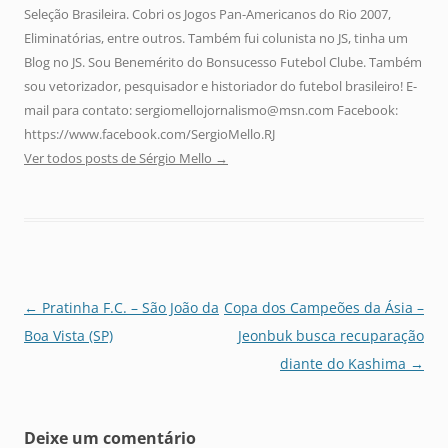
Seleção Brasileira. Cobri os Jogos Pan-Americanos do Rio 2007,
Eliminatórias, entre outros. Também fui colunista no JS, tinha um
Blog no JS. Sou Benemérito do Bonsucesso Futebol Clube. Também
sou vetorizador, pesquisador e historiador do futebol brasileiro! E-
mail para contato: sergiomellojornalismo@msn.com Facebook:
https://www.facebook.com/SergioMello.RJ
Ver todos posts de Sérgio Mello
→
Navegação
←
Pratinha F.C. – São João da
Copa dos Campeões da Ásia –
de
Boa Vista (SP)
Jeonbuk busca recuparação
posts
diante do Kashima
→
Deixe um comentário