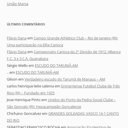
União Mania
ÚLTIMOS COMENTÁRIOS
Flávio Dana
em
Campo Grande Athletico Club – Rio de Janeiro (RJ):
Uma participação na Elite Carioca
Flávio Dana
em
Campeonato Carioca da 2ª Divisão de 1912: Alliança
F.C. 3 x 3 C.A. Guanabara
Sérgio Mello
em
ESCUDO DO TARUMÃ-AM
..
em
ESCUDO DO TARUMÃ-AM
Gilson
em
Verdadeiro escudo do Tarumã de Manaus – AM
carlos henrique leite salema
em
Entrerriense Futebol Clube de Três
Rios (RJ) – Fundado em 1925
Jose Henrique Pinto
em
Unidos do Porto da Pedra Social Clube –
São Gonçalo (RJ): Hexacampeão Gonçalense
Chichano Goncalvez
em
GRANDES GOLEADAS: VASCO 14-1 CANTO
DO RIO
SEBASTIAO FRANCISCO ROCHA
em
Associação Prudentina de