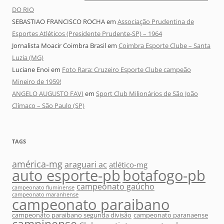
DO RIO
SEBASTIAO FRANCISCO ROCHA
em
Associação Prudentina de
Esportes Atléticos (Presidente Prudente-SP) – 1964
Jornalista Moacir Coimbra Brasil
em
Coimbra Esporte Clube – Santa
Luzia (MG)
Luciane Enoi
em
Foto Rara: Cruzeiro Esporte Clube campeão
Mineiro de 1959!
ANGELO AUGUSTO FAVI
em
Sport Club Milionários de São João
Clímaco – São Paulo (SP)
TAGS
américa-mg
araguari ac
atlético-mg
auto esporte-pb
botafogo-pb
campeonato gaúcho
campeonato fluminense
campeonato maranhense
campeonato paraibano
campeonato paraibano segunda divisão
campeonato paranaense
campinense