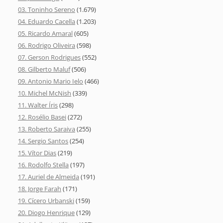
03. Toninho Sereno
(1.679)
04. Eduardo Cacella
(1.203)
05. Ricardo Amaral
(605)
06. Rodrigo Oliveira
(598)
07. Gerson Rodrigues
(552)
08. Gilberto Maluf
(506)
09. Antonio Mario Ielo
(466)
10. Michel McNish
(339)
11. Walter Íris
(298)
12. Rosélio Basei
(272)
13. Roberto Saraiva
(255)
14. Sergio Santos
(254)
15. Vítor Dias
(219)
16. Rodolfo Stella
(197)
17. Auriel de Almeida
(191)
18. Jorge Farah
(171)
19. Cícero Urbanski
(159)
20. Diogo Henrique
(129)