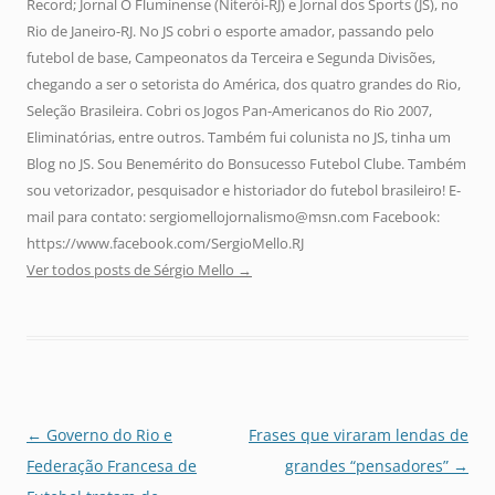
Record; Jornal O Fluminense (Niterói-RJ) e Jornal dos Sports (JS), no
Rio de Janeiro-RJ. No JS cobri o esporte amador, passando pelo
futebol de base, Campeonatos da Terceira e Segunda Divisões,
chegando a ser o setorista do América, dos quatro grandes do Rio,
Seleção Brasileira. Cobri os Jogos Pan-Americanos do Rio 2007,
Eliminatórias, entre outros. Também fui colunista no JS, tinha um
Blog no JS. Sou Benemérito do Bonsucesso Futebol Clube. Também
sou vetorizador, pesquisador e historiador do futebol brasileiro! E-
mail para contato: sergiomellojornalismo@msn.com Facebook:
https://www.facebook.com/SergioMello.RJ
Ver todos posts de Sérgio Mello
→
Navegação
←
Governo do Rio e
Frases que viraram lendas de
de
Federação Francesa de
grandes “pensadores”
→