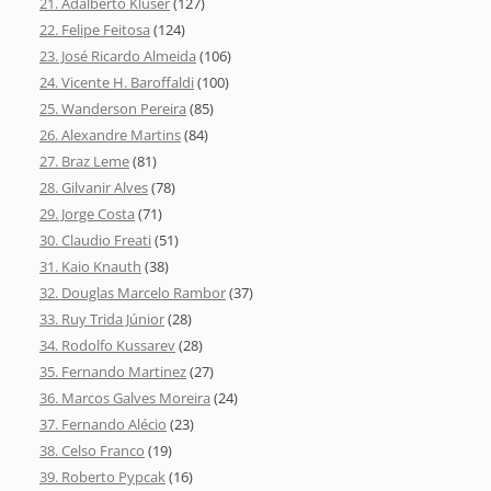
21. Adalberto Klüser
(127)
22. Felipe Feitosa
(124)
23. José Ricardo Almeida
(106)
24. Vicente H. Baroffaldi
(100)
25. Wanderson Pereira
(85)
26. Alexandre Martins
(84)
27. Braz Leme
(81)
28. Gilvanir Alves
(78)
29. Jorge Costa
(71)
30. Claudio Freati
(51)
31. Kaio Knauth
(38)
32. Douglas Marcelo Rambor
(37)
33. Ruy Trida Júnior
(28)
34. Rodolfo Kussarev
(28)
35. Fernando Martinez
(27)
36. Marcos Galves Moreira
(24)
37. Fernando Alécio
(23)
38. Celso Franco
(19)
39. Roberto Pypcak
(16)