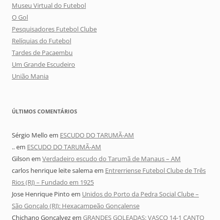
Museu Virtual do Futebol
O Gol
Pesquisadores Futebol Clube
Relíquias do Futebol
Tardes de Pacaembu
Um Grande Escudeiro
União Mania
ÚLTIMOS COMENTÁRIOS
Sérgio Mello
em
ESCUDO DO TARUMÃ-AM
..
em
ESCUDO DO TARUMÃ-AM
Gilson
em
Verdadeiro escudo do Tarumã de Manaus – AM
carlos henrique leite salema
em
Entrerriense Futebol Clube de Três
Rios (RJ) – Fundado em 1925
Jose Henrique Pinto
em
Unidos do Porto da Pedra Social Clube –
São Gonçalo (RJ): Hexacampeão Gonçalense
Chichano Goncalvez
em
GRANDES GOLEADAS: VASCO 14-1 CANTO