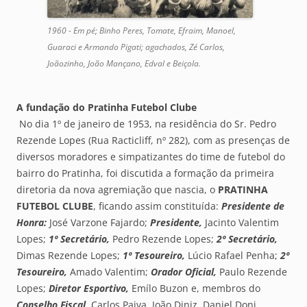
1960 - Em pé; Binho Peres, Tomate, Efraim, Manoel,
Guaraci e Armando Pigati; agachados, Zé Carlos,
Joãozinho, João Mançano, Edval e Beiçola.
A fundação do Pratinha Futebol Clube
No dia 1º de janeiro de 1953, na residência do Sr. Pedro
Rezende Lopes (Rua Racticliff, nº 282), com as presenças de
diversos moradores e simpatizantes do time de futebol do
bairro do Pratinha, foi discutida a formação da primeira
diretoria da nova agremiação que nascia, o
PRATINHA
FUTEBOL CLUBE
, ficando assim constituída:
Presidente de
Honra:
José Varzone Fajardo;
Presidente,
Jacinto Valentim
Lopes;
1º Secretário,
Pedro Rezende Lopes;
2º Secretário,
Dimas Rezende Lopes;
1º Tesoureiro,
Lúcio Rafael Penha;
2º
Tesoureiro,
Amado Valentim;
Orador Oficial,
Paulo Rezende
Lopes;
Diretor Esportivo,
Emílo Buzon e, membros do
Conselho Fiscal,
Carlos Paiva, João Diniz, Daniel Doni,