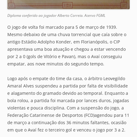
Diploma conferido ao jogador Alberto Correia. Acervo FGML
O jogo de volta foi marcado para 5 de março de 1939.
Mesmo debaixo de uma chuva torrencial que caía sobre o
antigo Estádio Adolpho Konder, em Florianópolis, o CIP
apresentava uma boa atuação e chegou a estar vencendo
por 2 a 0 (gols de Vitório e Pavan), mas o Avaí conseguiu
empatar, aos nove minutos do segundo tempo.
Logo após o empate do time da casa, o árbitro Leovegildo
Amaral Alves suspendeu a partida por falta de visibilidade
e alagamento do gramado devido ao temporal. Enquanto a
bola rolou, a partida foi marcada por lances duros, jogadas
violentas e pouca disciplina. Com a suspensão do jogo, a
Federação Catarinense de Desportos (FCD)agendou para 11
de março a continuação dos 36 minutos faltantes, ocasião
em que o Avaí fez o terceiro gol e venceu o jogo por 3 a 2.