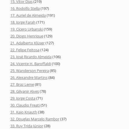
15. Vítor Dias
(219)
16. Rodolfo Stella
(197)
17. Auriel de Almeida
(191)
18. Jorge Farah
(171)
19. Cícero Urbanski
(159)
20. Diogo Henrique
(129)
21. Adalberto Klüser
(127)
22. Felipe Feitosa
(124)
23. José Ricardo Almeida
(106)
24. Vicente H. Baroffaldi
(100)
25. Wanderson Pereira
(85)
26. Alexandre Martins
(84)
27. Braz Leme
(81)
28. Gilvanir Alves
(78)
29. Jorge Costa
(71)
30. Claudio Freati
(51)
31. Kaio Knauth
(38)
32. Douglas Marcelo Rambor
(37)
33. Ruy Trida Júnior
(28)