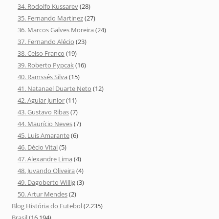
34. Rodolfo Kussarev
(28)
35. Fernando Martinez
(27)
36. Marcos Galves Moreira
(24)
37. Fernando Alécio
(23)
38. Celso Franco
(19)
39. Roberto Pypcak
(16)
40. Ramssés Silva
(15)
41. Natanael Duarte Neto
(12)
42. Aguiar Junior
(11)
43. Gustavo Ribas
(7)
44. Maurício Neves
(7)
45. Luís Amarante
(6)
46. Décio Vital
(5)
47. Alexandre Lima
(4)
48. Juvando Oliveira
(4)
49. Dagoberto Willig
(3)
50. Artur Mendes
(2)
Blog História do Futebol
(2.235)
Brasil
(16.194)