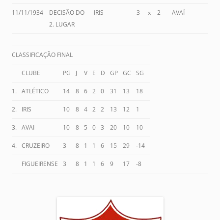
11/11/1934
DECISÃO DO
IRIS
3
x
2
AVAÍ
2. LUGAR
CLASSIFICAÇÃO FINAL
CLUBE
PG
J
V
E
D
GP
GC
SG
1.
ATLÉTICO
14
8
6
2
0
31
13
18
2.
IRIS
10
8
4
2
2
13
12
1
3.
AVAI
10
8
5
0
3
20
10
10
4.
CRUZEIRO
3
8
1
1
6
15
29
-14
FIGUEIRENSE
3
8
1
1
6
9
17
-8