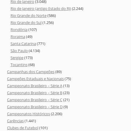
Rio de Janeiro
(3.048)
Rio de Janeiro (antigo Estado do RJ)
(2.244)
Rio Grande do Norte
(586)
Rio Grande do Sul
(1.256)
Rondônia
(107)
Roraima
(49)
Santa Catarina
(771)
São Paulo
(4.134)
Sergipe
(173)
Tocantins
(68)
Campanhas dos Campeões
(89)
Campeões Estaduais e Nacionais
(75)
Campeonato Brasileiro – Série A
(13)
Campeonato Brasileiro – Série B
(23)
Campeonato Brasileiro – Série C
(21)
Campeonato Brasileiro – Série D
(9)
Campeonatos Históricos
(2.206)
Carências
(1.441)
Clubes de Futebol
(101)