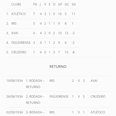
CLUBE
PG
J
V
E
D
GP
GC
SG
1.
ATLÉTICO
7
4
3
1
0
16
5
11
2.
IRIS
5
4
2
1
1
9
8
1
3.
AVAI
4
4
2
0
2
10
12
-2
4.
FIGUEIRENSE
3
4
1
1
2
4
6
-2
5.
CRUZEIRO
1
4
0
1
3
7
15
-8
RETURNO
19/08/1934
1. RODADA –
IRIS
2
X
3
AVAI
RETURNO
26/08/1934
2. RODADA –
FIGUEIRENSE
1
X
5
CRUZEIRO
RETURNO
02/09/1934
3. RODADA –
IRIS
1
X
1
ATLÉTICO