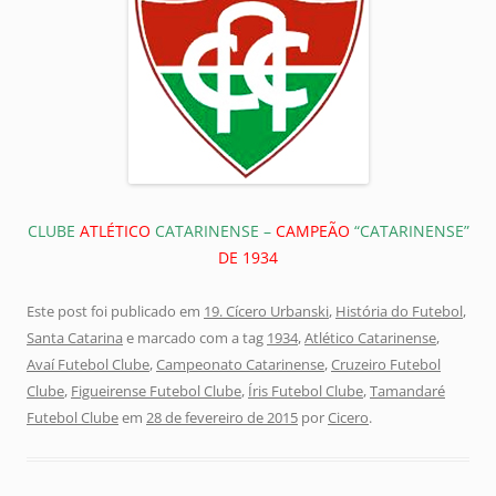
CLUBE
ATLÉTICO
CATARINENSE –
CAMPEÃO
“CATARINENSE”
DE 1934
Este post foi publicado em
19. Cícero Urbanski
,
História do Futebol
,
Santa Catarina
e marcado com a tag
1934
,
Atlético Catarinense
,
Avaí Futebol Clube
,
Campeonato Catarinense
,
Cruzeiro Futebol
Clube
,
Figueirense Futebol Clube
,
Íris Futebol Clube
,
Tamandaré
Futebol Clube
em
28 de fevereiro de 2015
por
Cicero
.