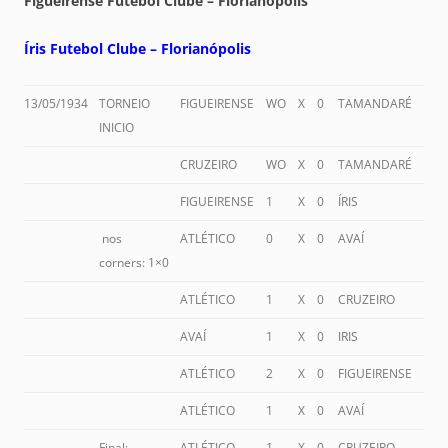
Figueirense Futebol Clube – Florianópolis
Íris Futebol Clube – Florianópolis
13/05/1934
TORNEIO
FIGUEIRENSE
WO
X
0
TAMANDARÉ
INICIO
CRUZEIRO
WO
X
0
TAMANDARÉ
FIGUEIRENSE
1
X
0
ÍRIS
nos
ATLÉTICO
0
X
0
AVAÍ
corners: 1×0
ATLÉTICO
1
X
0
CRUZEIRO
AVAÍ
1
X
0
IRIS
ATLÉTICO
2
X
0
FIGUEIRENSE
ATLÉTICO
1
X
0
AVAÍ
Final:
ATLÉTICO
1
X
0
CRUZEIRO