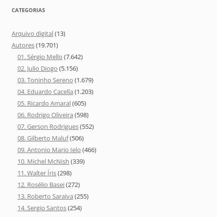
CATEGORIAS
Arquivo digital
(13)
Autores
(19.701)
01. Sérgio Mello
(7.642)
02. Julio Diogo
(5.156)
03. Toninho Sereno
(1.679)
04. Eduardo Cacella
(1.203)
05. Ricardo Amaral
(605)
06. Rodrigo Oliveira
(598)
07. Gerson Rodrigues
(552)
08. Gilberto Maluf
(506)
09. Antonio Mario Ielo
(466)
10. Michel McNish
(339)
11. Walter Íris
(298)
12. Rosélio Basei
(272)
13. Roberto Saraiva
(255)
14. Sergio Santos
(254)