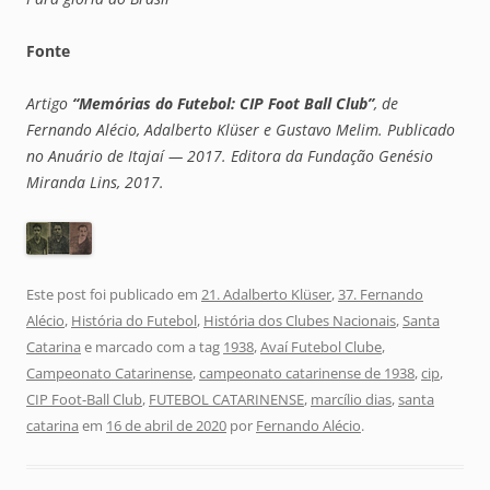
Fonte
Artigo
“Memórias do Futebol: CIP Foot Ball Club”
, de
Fernando Alécio, Adalberto Klüser e Gustavo Melim. Publicado
no Anuário de Itajaí — 2017. Editora da Fundação Genésio
Miranda Lins, 2017.
Este post foi publicado em
21. Adalberto Klüser
,
37. Fernando
Alécio
,
História do Futebol
,
História dos Clubes Nacionais
,
Santa
Catarina
e marcado com a tag
1938
,
Avaí Futebol Clube
,
Campeonato Catarinense
,
campeonato catarinense de 1938
,
cip
,
CIP Foot-Ball Club
,
FUTEBOL CATARINENSE
,
marcílio dias
,
santa
catarina
em
16 de abril de 2020
por
Fernando Alécio
.