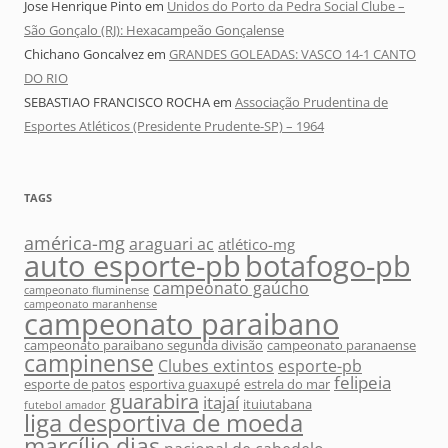
Jose Henrique Pinto
em
Unidos do Porto da Pedra Social Clube –
São Gonçalo (RJ): Hexacampeão Gonçalense
Chichano Goncalvez
em
GRANDES GOLEADAS: VASCO 14-1 CANTO
DO RIO
SEBASTIAO FRANCISCO ROCHA
em
Associação Prudentina de
Esportes Atléticos (Presidente Prudente-SP) – 1964
TAGS
américa-mg
araguari ac
atlético-mg
auto esporte-pb
botafogo-pb
campeonato gaúcho
campeonato fluminense
campeonato maranhense
campeonato paraibano
campeonato paraibano segunda divisão
campeonato paranaense
campinense
Clubes extintos
esporte-pb
felipeia
esporte de patos
esportiva guaxupé
estrela do mar
guarabira
itajaí
ituiutabana
futebol amador
liga desportiva de moeda
marcílio dias