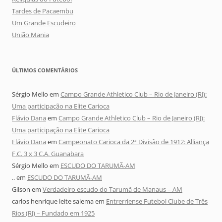
Tardes de Pacaembu
Um Grande Escudeiro
União Mania
ÚLTIMOS COMENTÁRIOS
Sérgio Mello
em
Campo Grande Athletico Club – Rio de Janeiro (RJ):
Uma participação na Elite Carioca
Flávio Dana
em
Campo Grande Athletico Club – Rio de Janeiro (RJ):
Uma participação na Elite Carioca
Flávio Dana
em
Campeonato Carioca da 2ª Divisão de 1912: Alliança
F.C. 3 x 3 C.A. Guanabara
Sérgio Mello
em
ESCUDO DO TARUMÃ-AM
..
em
ESCUDO DO TARUMÃ-AM
Gilson
em
Verdadeiro escudo do Tarumã de Manaus – AM
carlos henrique leite salema
em
Entrerriense Futebol Clube de Três
Rios (RJ) – Fundado em 1925