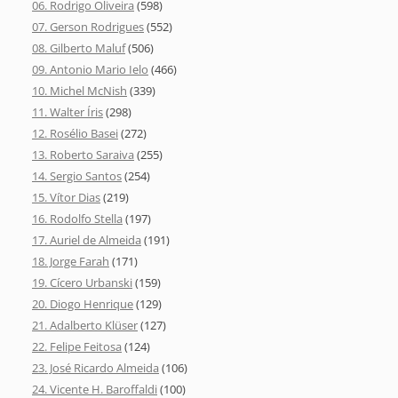
06. Rodrigo Oliveira
(598)
07. Gerson Rodrigues
(552)
08. Gilberto Maluf
(506)
09. Antonio Mario Ielo
(466)
10. Michel McNish
(339)
11. Walter Íris
(298)
12. Rosélio Basei
(272)
13. Roberto Saraiva
(255)
14. Sergio Santos
(254)
15. Vítor Dias
(219)
16. Rodolfo Stella
(197)
17. Auriel de Almeida
(191)
18. Jorge Farah
(171)
19. Cícero Urbanski
(159)
20. Diogo Henrique
(129)
21. Adalberto Klüser
(127)
22. Felipe Feitosa
(124)
23. José Ricardo Almeida
(106)
24. Vicente H. Baroffaldi
(100)