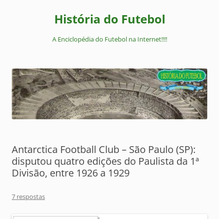
Pular
para
História do Futebol
o
conteúdo
A Enciclopédia do Futebol na Internet!!!!
Antarctica Football Club – São Paulo (SP):
disputou quatro edições do Paulista da 1ª
Divisão, entre 1926 a 1929
7 respostas