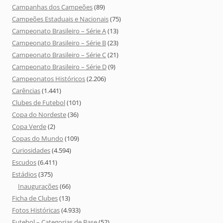
Campanhas dos Campeões
(89)
Campeões Estaduais e Nacionais
(75)
Campeonato Brasileiro – Série A
(13)
Campeonato Brasileiro – Série B
(23)
Campeonato Brasileiro – Série C
(21)
Campeonato Brasileiro – Série D
(9)
Campeonatos Históricos
(2.206)
Carências
(1.441)
Clubes de Futebol
(101)
Copa do Nordeste
(36)
Copa Verde
(2)
Copas do Mundo
(109)
Curiosidades
(4.594)
Escudos
(6.411)
Estádios
(375)
Inaugurações
(66)
Ficha de Clubes
(13)
Fotos Históricas
(4.933)
Futebol – Categorias de Base
(52)