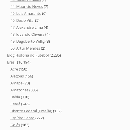
44. Maurício Neves
(7)
45. Luís Amarante
(6)
46. Décio Vital
(5)
47. Alexandre Lima
(4)
48. Juvando Oliveira
(4)
49. Dagoberto Willig
(3)
50. Artur Mendes
(2)
Blog História do Futebol
(2.235)
Brasil
(16.194)
Acre
(150)
Alagoas
(156)
Amapá
(70)
Amazonas
(305)
Bahia
(330)
Ceará
(245)
Distrito Federal (Brasília)
(132)
Espírito Santo
(272)
Goiás
(162)