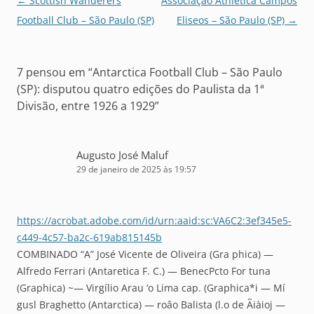
Navegação
←
Scottish Wanderers
Associação Athletica Campos
de
Football Club – São Paulo (SP)
Eliseos – São Paulo (SP)
→
posts
7 pensou em “
Antarctica Football Club – São Paulo
(SP): disputou quatro edições do Paulista da 1ª
Divisão, entre 1926 a 1929
”
Augusto José Maluf
29 de janeiro de 2025 às 19:57
https://acrobat.adobe.com/id/urn:aaid:sc:VA6C2:3ef345e5-
c449-4c57-ba2c-619ab815145b
COMBINADO “A” José Vicente de Oliveira (Gra phica) —
Alfredo Ferrari (Antaretica F. C.) — BenecPcto For tuna
(Graphica) ~— Virgílio Arau ‘o Lima cap. (Graphica*i — Mí
gusl Braghetto (Antarctica) — roâo Balista (l.o de Ãiàioj —