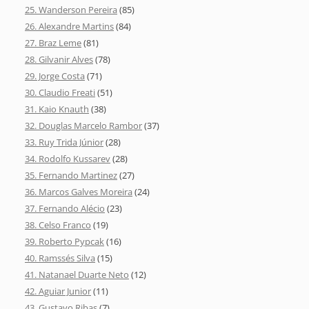
25. Wanderson Pereira
(85)
26. Alexandre Martins
(84)
27. Braz Leme
(81)
28. Gilvanir Alves
(78)
29. Jorge Costa
(71)
30. Claudio Freati
(51)
31. Kaio Knauth
(38)
32. Douglas Marcelo Rambor
(37)
33. Ruy Trida Júnior
(28)
34. Rodolfo Kussarev
(28)
35. Fernando Martinez
(27)
36. Marcos Galves Moreira
(24)
37. Fernando Alécio
(23)
38. Celso Franco
(19)
39. Roberto Pypcak
(16)
40. Ramssés Silva
(15)
41. Natanael Duarte Neto
(12)
42. Aguiar Junior
(11)
43. Gustavo Ribas
(7)