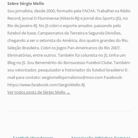
Sobre Sérgio Mello
Sou jornalista, desde 2000, formado pela FACHA. Trabalhei na Rádio
Record; Jornal O Fluminense (Niterói-RJ) e Jornal dos Sports (JS), no
Rio de Janeiro-RJ. No JS cobri o esporte amador, passando pelo
futebol de base, Campeonatos da Terceira e Segunda Divisões,
chegando a ser o setorista do América, dos quatro grandes do Rio,
Seleção Brasileira. Cobri os Jogos Pan-Americanos do Rio 2007,
Eliminatórias, entre outros. Também fui colunista no JS, tinha um
Blog no JS. Sou Benemérito do Bonsucesso Futebol Clube. Também
sou vetorizador, pesquisador e historiador do futebol brasileiro! E-
mail para contato: sergiomellojornalismo@msn.com Facebook:
https://www.facebook.com/SergioMello.RJ
Ver todos posts de Sérgio Mello
→