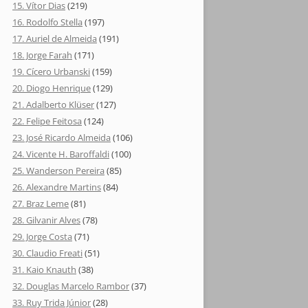
15. Vítor Dias
(219)
16. Rodolfo Stella
(197)
17. Auriel de Almeida
(191)
18. Jorge Farah
(171)
19. Cícero Urbanski
(159)
20. Diogo Henrique
(129)
21. Adalberto Klüser
(127)
22. Felipe Feitosa
(124)
23. José Ricardo Almeida
(106)
24. Vicente H. Baroffaldi
(100)
25. Wanderson Pereira
(85)
26. Alexandre Martins
(84)
27. Braz Leme
(81)
28. Gilvanir Alves
(78)
29. Jorge Costa
(71)
30. Claudio Freati
(51)
31. Kaio Knauth
(38)
32. Douglas Marcelo Rambor
(37)
33. Ruy Trida Júnior
(28)