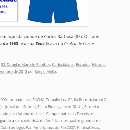
remiação da cidade de Carlos Barbosa (RS). O clube
o de 1953
, e a sua
Sede
ficava no
Centro de Carlos
,
32. Douglas Marcelo Rambor
,
Curiosidades
,
Escudos
,
História
vembro de 2015
por
Sérgio Mello
.
 2000, formado pela FACHA. Trabalhei na Rádio Record; Jornal O
 e Jornal dos Sports (JS), no Rio de Janeiro-RJ. No JS cobri o
ando pelo futebol de base, Campeonatos da Terceira e
gando a ser o setorista do América, dos quatro grandes do
a. Cobri os Jogos Pan-Americanos do Rio 2007, Eliminatórias,