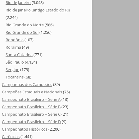
Rio de Janeiro
(3.048)
Rio de Janeiro (antigo Estado do RJ)
(2.244)
Rio Grande do Norte
(586)
Rio Grande do Sul
(1.256)
Rondônia
(107)
Roraima
(49)
Santa Catarina
(771)
São Paulo
(4.134)
Sergipe
(173)
Tocantins
(68)
Campanhas dos Campeões
(89)
Campeões Estaduais e Nacionais
(75)
Campeonato Brasileiro – Série A
(13)
Campeonato Brasileiro – Série B
(23)
Campeonato Brasileiro – Série C
(21)
Campeonato Brasileiro – Série D
(9)
Campeonatos Históricos
(2.206)
Carências
(1.441)