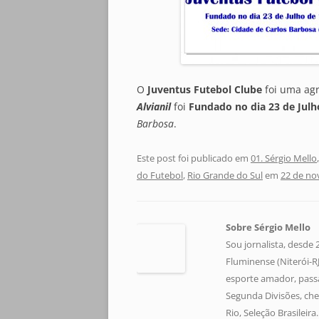
O
Juventus Futebol Clube
foi uma ag
Alvianil
foi
Fundado no dia 23 de Julh
Barbosa
.
Este post foi publicado em
01. Sérgio Mello
do Futebol
,
Rio Grande do Sul
em
22 de no
Sobre Sérgio Mello
Sou jornalista, desde
Fluminense (Niterói-RJ)
esporte amador, pass
Segunda Divisões, che
Rio, Seleção Brasileir