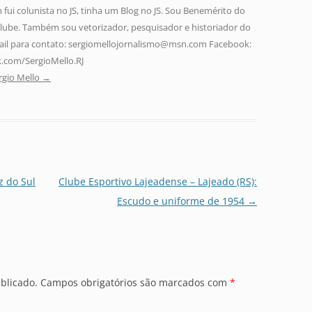
fui colunista no JS, tinha um Blog no JS. Sou Benemérito do
lube. Também sou vetorizador, pesquisador e historiador do
-mail para contato: sergiomellojornalismo@msn.com Facebook:
.com/SergioMello.RJ
rgio Mello
→
z do Sul
Clube Esportivo Lajeadense – Lajeado (RS):
Escudo e uniforme de 1954
→
blicado.
Campos obrigatórios são marcados com
*