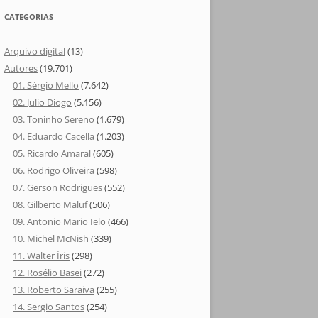
CATEGORIAS
Arquivo digital
(13)
Autores
(19.701)
01. Sérgio Mello
(7.642)
02. Julio Diogo
(5.156)
03. Toninho Sereno
(1.679)
04. Eduardo Cacella
(1.203)
05. Ricardo Amaral
(605)
06. Rodrigo Oliveira
(598)
07. Gerson Rodrigues
(552)
08. Gilberto Maluf
(506)
09. Antonio Mario Ielo
(466)
10. Michel McNish
(339)
11. Walter Íris
(298)
12. Rosélio Basei
(272)
13. Roberto Saraiva
(255)
14. Sergio Santos
(254)