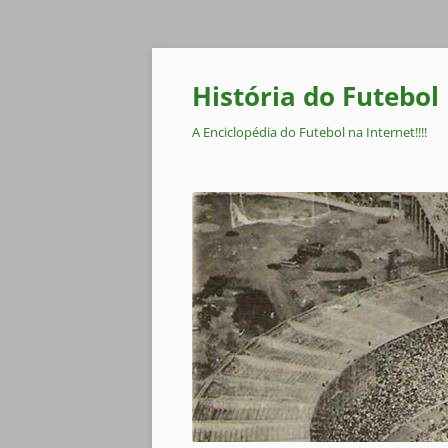
Pular
para
o
História do Futebol
conteúdo
A Enciclopédia do Futebol na Internet!!!!