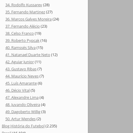
34. Rodolfo Kussarev
(28)
35. Fernando Martinez
(27)
36. Marcos Galves Moreira
(24)
37. Fernando Alécio
(23)
38. Celso Franco
(19)
39. Roberto Pypcak
(16)
40. Ramssés Silva
(15)
41. Natanael Duarte Neto
(12)
42. Aguiar Junior
(11)
43. Gustavo Ribas
(7)
44. Maurício Neves
(7)
45. Luís Amarante
(6)
46. Décio Vital
(5)
47. Alexandre Lima
(4)
48. Juvando Oliveira
(4)
49. Dagoberto Willig
(3)
50. Artur Mendes
(2)
Blog História do Futebol
(2.235)