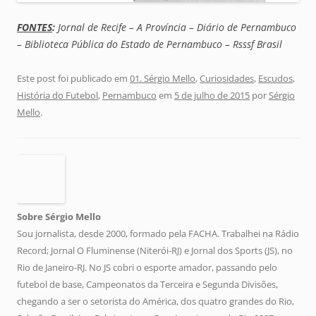
FONTES
:
Jornal de Recife – A Província – Diário de Pernambuco
– Biblioteca Pública do Estado de Pernambuco – Rsssf Brasil
Este post foi publicado em
01. Sérgio Mello
,
Curiosidades
,
Escudos
,
História do Futebol
,
Pernambuco
em
5 de julho de 2015
por
Sérgio
Mello
.
Sobre Sérgio Mello
Sou jornalista, desde 2000, formado pela FACHA. Trabalhei na Rádio
Record; Jornal O Fluminense (Niterói-RJ) e Jornal dos Sports (JS), no
Rio de Janeiro-RJ. No JS cobri o esporte amador, passando pelo
futebol de base, Campeonatos da Terceira e Segunda Divisões,
chegando a ser o setorista do América, dos quatro grandes do Rio,