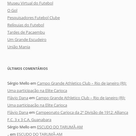
Museu Virtual do Futebol
O Gol
Pesquisadores Futebol Clube
Relíquias do Futebol
Tardes de Pacaembu
Um Grande Escudeiro
União Mania
ÚLTIMOS COMENTÁRIOS
Sérgio Mello
em
Campo Grande Athletico Club – Rio de Janeiro (RJ):
Uma participação na Elite Carioca
Flávio Dana
em
Campo Grande Athletico Club – Rio de Janeiro (RJ):
Uma participação na Elite Carioca
Flávio Dana
em
Campeonato Carioca da 2ª Divisão de 1912: Alliança
F.C. 3 x 3 C.A. Guanabara
Sérgio Mello
em
ESCUDO DO TARUMÃ-AM
..
em
ESCUDO DO TARUMÃ-AM