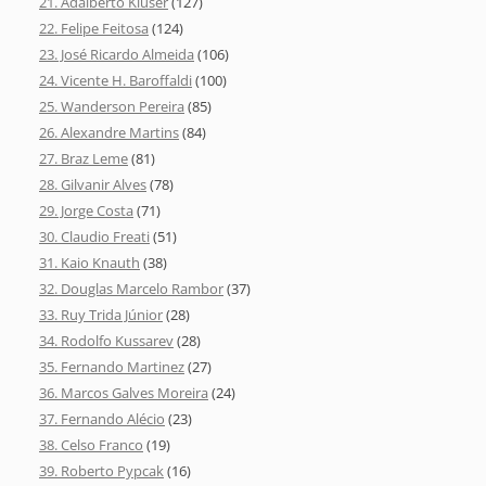
21. Adalberto Klüser
(127)
22. Felipe Feitosa
(124)
23. José Ricardo Almeida
(106)
24. Vicente H. Baroffaldi
(100)
25. Wanderson Pereira
(85)
26. Alexandre Martins
(84)
27. Braz Leme
(81)
28. Gilvanir Alves
(78)
29. Jorge Costa
(71)
30. Claudio Freati
(51)
31. Kaio Knauth
(38)
32. Douglas Marcelo Rambor
(37)
33. Ruy Trida Júnior
(28)
34. Rodolfo Kussarev
(28)
35. Fernando Martinez
(27)
36. Marcos Galves Moreira
(24)
37. Fernando Alécio
(23)
38. Celso Franco
(19)
39. Roberto Pypcak
(16)