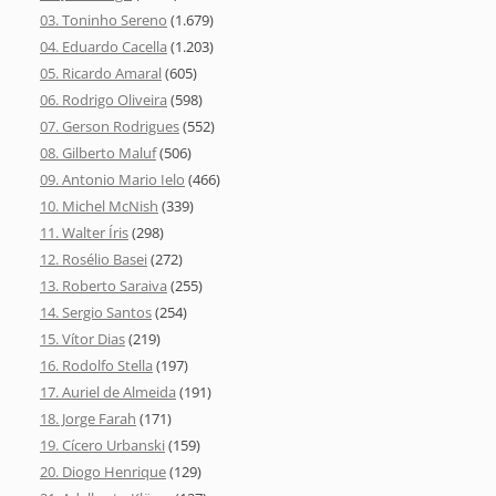
03. Toninho Sereno
(1.679)
04. Eduardo Cacella
(1.203)
05. Ricardo Amaral
(605)
06. Rodrigo Oliveira
(598)
07. Gerson Rodrigues
(552)
08. Gilberto Maluf
(506)
09. Antonio Mario Ielo
(466)
10. Michel McNish
(339)
11. Walter Íris
(298)
12. Rosélio Basei
(272)
13. Roberto Saraiva
(255)
14. Sergio Santos
(254)
15. Vítor Dias
(219)
16. Rodolfo Stella
(197)
17. Auriel de Almeida
(191)
18. Jorge Farah
(171)
19. Cícero Urbanski
(159)
20. Diogo Henrique
(129)