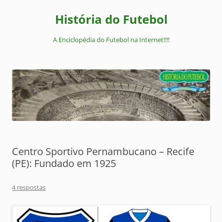
Pular
para
História do Futebol
o
conteúdo
A Enciclopédia do Futebol na Internet!!!!
Centro Sportivo Pernambucano – Recife
(PE): Fundado em 1925
4 respostas