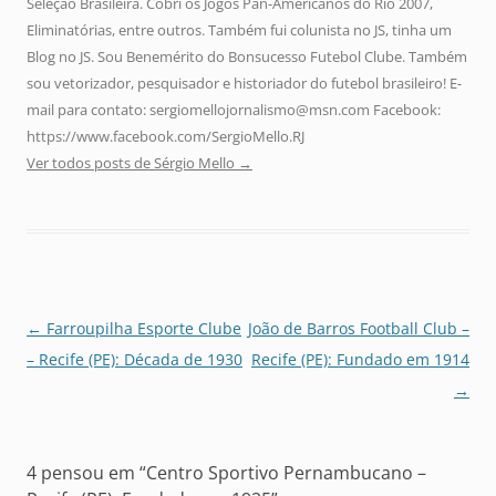
Seleção Brasileira. Cobri os Jogos Pan-Americanos do Rio 2007,
Eliminatórias, entre outros. Também fui colunista no JS, tinha um
Blog no JS. Sou Benemérito do Bonsucesso Futebol Clube. Também
sou vetorizador, pesquisador e historiador do futebol brasileiro! E-
mail para contato: sergiomellojornalismo@msn.com Facebook:
https://www.facebook.com/SergioMello.RJ
Ver todos posts de Sérgio Mello
→
Navegação
←
Farroupilha Esporte Clube
João de Barros Football Club –
de
– Recife (PE): Década de 1930
Recife (PE): Fundado em 1914
posts
→
4 pensou em “
Centro Sportivo Pernambucano –