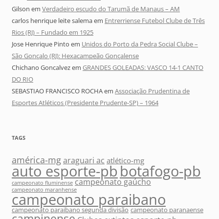
Gilson
em
Verdadeiro escudo do Tarumã de Manaus – AM
carlos henrique leite salema
em
Entrerriense Futebol Clube de Três
Rios (RJ) – Fundado em 1925
Jose Henrique Pinto
em
Unidos do Porto da Pedra Social Clube –
São Gonçalo (RJ): Hexacampeão Gonçalense
Chichano Goncalvez
em
GRANDES GOLEADAS: VASCO 14-1 CANTO
DO RIO
SEBASTIAO FRANCISCO ROCHA
em
Associação Prudentina de
Esportes Atléticos (Presidente Prudente-SP) – 1964
TAGS
américa-mg
araguari ac
atlético-mg
auto esporte-pb
botafogo-pb
campeonato gaúcho
campeonato fluminense
campeonato maranhense
campeonato paraibano
campeonato paraibano segunda divisão
campeonato paranaense
campinense