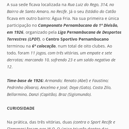
A sua sede ficava localizada na
Rua Luiz do Rego, 314, no
Bairro de Santo Amaro, no Recife
. Já o seu
Estádio do Catão
ficava em outro bairro: Água Fria. Na sua primeira e única
participação no
Campeonato Pernambucano da 1ª Divisão,
em 1926
, organizado pela
Liga Pernambucana de Desportos
Terrestres (LPDT)
, o
Centro Sportivo Pernambucano
terminou na
6ª colocação
, num total de oito clubes. Ao
todo, foram
11 jogos, com três vitórias, um empate e sete
derrotas; marcando 10, sofrendo 23 e um saldo negativo de
12
.
Time-base de 1926:
Armando; Renato (Abel) e Faustino;
Pedrinho (Álvaro), Ancelmo e José; Doya (Gato), Costa Zilo,
Bellarmino, Danzi (Capitão), Braz (Sigismundo).
CURIOSIDADE
Na prática, das três vitórias, duas
(contra o Sport Recife e
Flamengo)
foram por
W.O.
O único triunfo dentro das