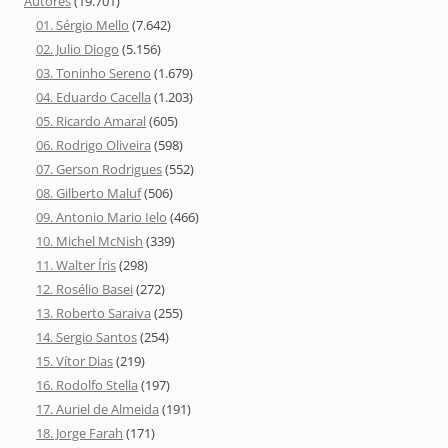
Autores
(19.701)
01. Sérgio Mello
(7.642)
02. Julio Diogo
(5.156)
03. Toninho Sereno
(1.679)
04. Eduardo Cacella
(1.203)
05. Ricardo Amaral
(605)
06. Rodrigo Oliveira
(598)
07. Gerson Rodrigues
(552)
08. Gilberto Maluf
(506)
09. Antonio Mario Ielo
(466)
10. Michel McNish
(339)
11. Walter Íris
(298)
12. Rosélio Basei
(272)
13. Roberto Saraiva
(255)
14. Sergio Santos
(254)
15. Vítor Dias
(219)
16. Rodolfo Stella
(197)
17. Auriel de Almeida
(191)
18. Jorge Farah
(171)