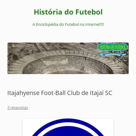
Pular
para
História do Futebol
o
conteúdo
A Enciclopédia do Futebol na Internet!!!!
Itajahyense Foot-Ball Club de Itajaí SC
3 respostas