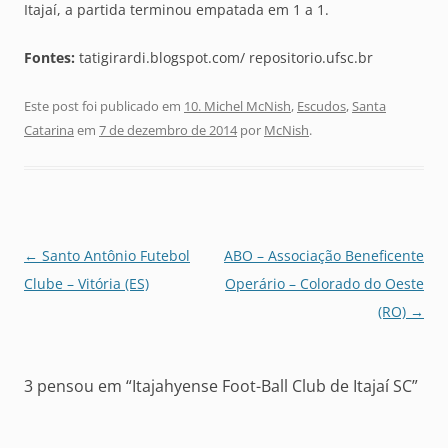
Itajaí, a partida terminou empatada em 1 a 1.
Fontes:
tatigirardi.blogspot.com/ repositorio.ufsc.br
Este post foi publicado em
10. Michel McNish
,
Escudos
,
Santa
Catarina
em
7 de dezembro de 2014
por
McNish
.
Navegação
←
Santo Antônio Futebol
ABO – Associação Beneficente
de
Clube – Vitória (ES)
Operário – Colorado do Oeste
posts
(RO)
→
3 pensou em “
Itajahyense Foot-Ball Club de Itajaí SC
”