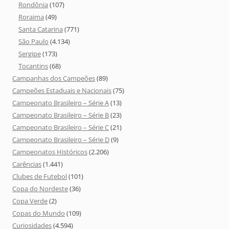
Rondônia
(107)
Roraima
(49)
Santa Catarina
(771)
São Paulo
(4.134)
Sergipe
(173)
Tocantins
(68)
Campanhas dos Campeões
(89)
Campeões Estaduais e Nacionais
(75)
Campeonato Brasileiro – Série A
(13)
Campeonato Brasileiro – Série B
(23)
Campeonato Brasileiro – Série C
(21)
Campeonato Brasileiro – Série D
(9)
Campeonatos Históricos
(2.206)
Carências
(1.441)
Clubes de Futebol
(101)
Copa do Nordeste
(36)
Copa Verde
(2)
Copas do Mundo
(109)
Curiosidades
(4.594)