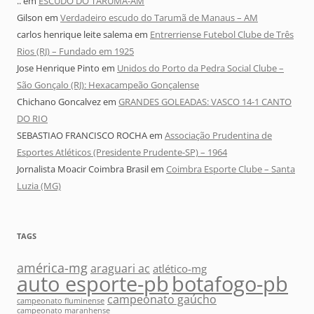
..
em
ESCUDO DO TARUMÃ-AM
Gilson
em
Verdadeiro escudo do Tarumã de Manaus – AM
carlos henrique leite salema
em
Entrerriense Futebol Clube de Três
Rios (RJ) – Fundado em 1925
Jose Henrique Pinto
em
Unidos do Porto da Pedra Social Clube –
São Gonçalo (RJ): Hexacampeão Gonçalense
Chichano Goncalvez
em
GRANDES GOLEADAS: VASCO 14-1 CANTO
DO RIO
SEBASTIAO FRANCISCO ROCHA
em
Associação Prudentina de
Esportes Atléticos (Presidente Prudente-SP) – 1964
Jornalista Moacir Coimbra Brasil
em
Coimbra Esporte Clube – Santa
Luzia (MG)
TAGS
américa-mg
araguari ac
atlético-mg
auto esporte-pb
botafogo-pb
campeonato gaúcho
campeonato fluminense
campeonato maranhense