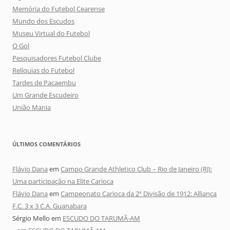
Memória do Futebol Cearense
Mundo dos Escudos
Museu Virtual do Futebol
O Gol
Pesquisadores Futebol Clube
Relíquias do Futebol
Tardes de Pacaembu
Um Grande Escudeiro
União Mania
ÚLTIMOS COMENTÁRIOS
Flávio Dana
em
Campo Grande Athletico Club – Rio de Janeiro (RJ):
Uma participação na Elite Carioca
Flávio Dana
em
Campeonato Carioca da 2ª Divisão de 1912: Alliança
F.C. 3 x 3 C.A. Guanabara
Sérgio Mello
em
ESCUDO DO TARUMÃ-AM