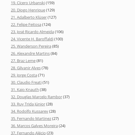
19. Cícero Urbanski
(159)
20. Diogo Henrique
(129)
21. Adalberto Klüser
(127)
22. Felipe Feitosa
(124)
23. José Ricardo Almeida
(106)
24. Vicente H. Baroffaldi
(100)
25. Wanderson Pereira
(85)
26. Alexandre Martins
(84)
27. Braz Leme
(81)
28. Gilvanir Alves
(78)
29. Jorge Costa
(71)
30. Claudio Freati
(51)
31. Kaio Knauth
(38)
32. Douglas Marcelo Rambor
(37)
33. Ruy Trida Júnior
(28)
34. Rodolfo Kussarev
(28)
35. Fernando Martinez
(27)
36. Marcos Galves Moreira
(24)
37. Fernando Alécio
(23)