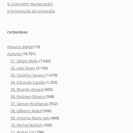
© Copyright (Reclamação)
A formatação da ortografia
CATEGORIAS
Arquivo digital
(13)
Autores
(19.701)
01. Sérgio Mello
(7.642)
02. Julio Diogo
(5.156)
03. Toninho Sereno
(1.679)
04. Eduardo Cacella
(1.203)
05. Ricardo Amaral
(605)
06. Rodrigo Oliveira
(598)
07. Gerson Rodrigues
(552)
08. Gilberto Maluf
(506)
09. Antonio Mario Ielo
(466)
10. Michel McNish
(339)
11. Walter Íris
(298)