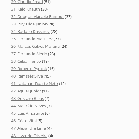
30. Claudio Freati
(51)
31. Kaio Knauth
(38)
32. Douglas Marcelo Rambor
(37)
33. Ruy Trida Júnior
(28)
34. Rodolfo Kussarev
(28)
35. Fernando Martinez
(27)
36. Marcos Galves Moreira
(24)
37. Fernando Alécio
(23)
38. Celso Franco
(19)
39. Roberto Pypcak
(16)
40. Ramssés Silva
(15)
41. Natanael Duarte Neto
(12)
42. Aguiar Junior
(11)
43. Gustavo Ribas
(7)
44. Maurício Neves
(7)
45. Luís Amarante
(6)
46. Décio Vital
(5)
47. Alexandre Lima
(4)
48. Juvando Oliveira
(4)