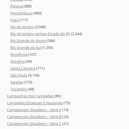
Paraná
(888)
Pernambuco
(483)
Piauí
(117)
Rio de Janeiro
(3.048)
Rio de Janeiro (antigo Estado do RJ)
(2.244)
Rio Grande do Norte
(586)
Rio Grande do Sul
(1.256)
Rondônia
(107)
Roraima
(49)
Santa Catarina
(771)
São Paulo
(4.134)
Sergipe
(173)
Tocantins
(68)
Campanhas dos Campeões
(89)
Campeões Estaduais e Nacionais
(75)
Campeonato Brasileiro – Série A
(13)
Campeonato Brasileiro – Série B
(23)
Campeonato Brasileiro – Série C
(21)