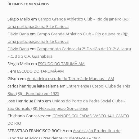
ÚLTIMOS COMENTÁRIOS
Sérgio Mello
em
Campo Grande Athletico Club – Rio de Janeiro (RJ):
Uma participação na Elite Carioca
Flávio Dana
em
Campo Grande Athletico Club – Rio de Janeiro (RJ):
Uma participação na Elite Carioca
Flávio Dana
em
Campeonato Carioca da 2ª Divisão de 1912: Alliança
F.C. 3 x 3 C.A. Guanabara
Sérgio Mello
em
ESCUDO DO TARUMÃ-AM
..
em
ESCUDO DO TARUMÃ-AM
Gilson
em
Verdadeiro escudo do Tarumã de Manaus – AM
carlos henrique leite salema
em
Entrerriense Futebol Clube de Três
Rios (RJ) – Fundado em 1925
Jose Henrique Pinto
em
Unidos do Porto da Pedra Social Clube –
São Gonçalo (RJ): Hexacampeão Gonçalense
Chichano Goncalvez
em
GRANDES GOLEADAS: VASCO 14-1 CANTO
DO RIO
SEBASTIAO FRANCISCO ROCHA
em
Associação Prudentina de
Esportes Atléticos (Presidente Prudente-SP) – 1964