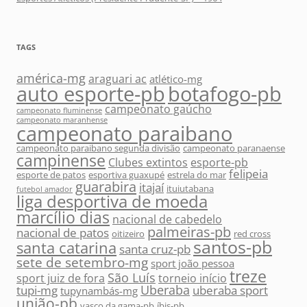
TAGS
américa-mg
araguari ac
atlético-mg
auto esporte-pb
botafogo-pb
campeonato gaúcho
campeonato fluminense
campeonato maranhense
campeonato paraibano
campeonato paraibano segunda divisão
campeonato paranaense
campinense
Clubes extintos
esporte-pb
felipeia
esporte de patos
esportiva guaxupé
estrela do mar
guarabira
itajaí
ituiutabana
futebol amador
liga desportiva de moeda
marcílio dias
nacional de cabedelo
palmeiras-pb
nacional de patos
oitizeiro
red cross
santos-pb
santa catarina
santa cruz-pb
sete de setembro-mg
sport joão pessoa
treze
São Luís
sport juiz de fora
torneio início
Uberaba
tupi-mg
uberaba sport
tupynambás-mg
união-pb
vasco da gama-pb
íbis-pb