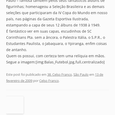
Paulo – famosa também pelos seus fantásticos álbuns de
figurinhas; homenageou a Seleção Brasileira e as demais
seleções que participaram da IV Copa do Mundo em nosso
país, nas páginas da Gazeta Esportiva Ilustrada,
estampando a capa de seus 12 álbuns de 1938 à 1949.
É fantástico ver em suas capas, escudinhos de SC
Corinthians Pta. sem a âncora, o Palestra Itália, o S.P.R., o
Estudantes Paulista, o Jabaquara, o Ypiranga, enfim coisas
de antanho.
Quem os possui, com certeza tem uma relíquia em mãos.
Segue a imagem:[img:Balas_Futebol.jpg,full,centralizado]
Este post foi publicado em
38. Celso Franco
,
São Paulo
em
13 de
fevereiro de 2009
por
Celso Franco
.