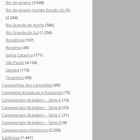
Rio de Janeiro
(3.048)
Rio de Janeiro (antigo Estado do RJ)
(2.244)
Rio Grande do Norte
(586)
Rio Grande do Sul
(1.256)
Rondônia
(107)
Roraima
(49)
Santa Catarina
(771)
São Paulo
(4.134)
Sergipe
(173)
Tocantins
(68)
Campanhas dos Campeões
(89)
Campeões Estaduais e Nacionais
(75)
Campeonato Brasileiro – Série A
(13)
Campeonato Brasileiro – Série B
(23)
Campeonato Brasileiro – Série C
(21)
Campeonato Brasileiro – Série D
(9)
Campeonatos Históricos
(2.206)
Carências
(1.441)