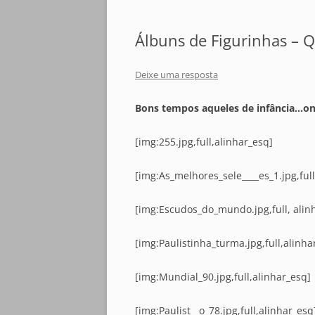
Álbuns de Figurinhas – 
Deixe uma resposta
Bons tempos aqueles de infância…on
[img:255.jpg,full,alinhar_esq]
[img:As_melhores_sele____es_1.jpg,full
[img:Escudos_do_mundo.jpg,full, alin
[img:Paulistinha_turma.jpg,full,alinha
[img:Mundial_90.jpg,full,alinhar_esq]
[img:Paulist__o_78.jpg,full,alinhar_esq