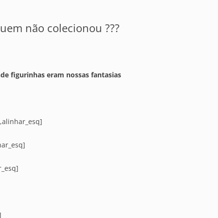
Quem não colecionou ???
de figurinhas eram nossas fantasias
,alinhar_esq]
har_esq]
r_esq]
]