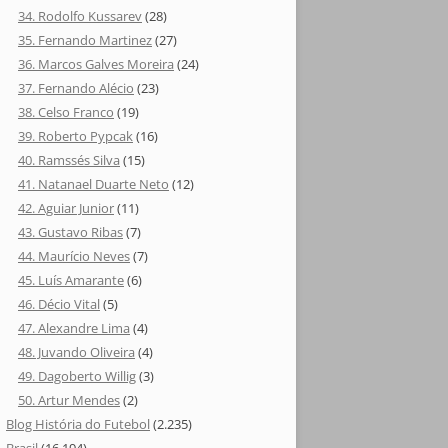
34. Rodolfo Kussarev
(28)
35. Fernando Martinez
(27)
36. Marcos Galves Moreira
(24)
37. Fernando Alécio
(23)
38. Celso Franco
(19)
39. Roberto Pypcak
(16)
40. Ramssés Silva
(15)
41. Natanael Duarte Neto
(12)
42. Aguiar Junior
(11)
43. Gustavo Ribas
(7)
44. Maurício Neves
(7)
45. Luís Amarante
(6)
46. Décio Vital
(5)
47. Alexandre Lima
(4)
48. Juvando Oliveira
(4)
49. Dagoberto Willig
(3)
50. Artur Mendes
(2)
Blog História do Futebol
(2.235)