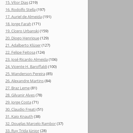
15. Vítor Dias
(219)
16. Rodolfo Stella
(197)
17. Auriel de Almeida
(191)
18. Jorge Farah
(171)
19. Cícero Urbanski
(159)
20. Diogo Henrique
(129)
21. Adalberto Klüser
(127)
22. Felipe Feitosa
(124)
23. José Ricardo Almeida
(106)
24. Vicente H. Baroffaldi
(100)
25. Wanderson Pereira
(85)
26. Alexandre Martins
(84)
27. Braz Leme
(81)
28. Gilvanir Alves
(78)
29. Jorge Costa
(71)
30. Claudio Freati
(51)
31. Kaio Knauth
(38)
32. Douglas Marcelo Rambor
(37)
33. Ruy Trida Júnior
(28)