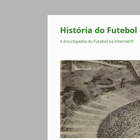
Pular
para
o
História do Futebol
conteúdo
A Enciclopédia do Futebol na Internet!!!!