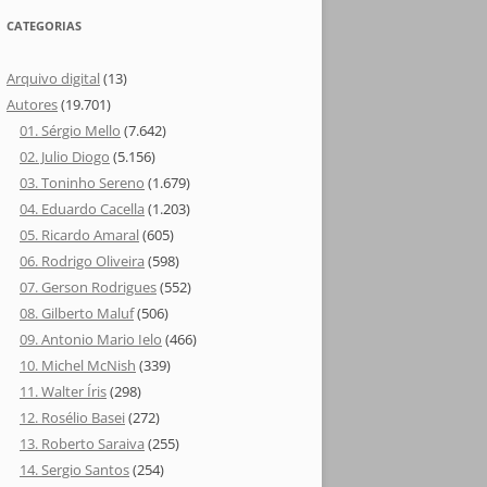
CATEGORIAS
Arquivo digital
(13)
Autores
(19.701)
01. Sérgio Mello
(7.642)
02. Julio Diogo
(5.156)
03. Toninho Sereno
(1.679)
04. Eduardo Cacella
(1.203)
05. Ricardo Amaral
(605)
06. Rodrigo Oliveira
(598)
07. Gerson Rodrigues
(552)
08. Gilberto Maluf
(506)
09. Antonio Mario Ielo
(466)
10. Michel McNish
(339)
11. Walter Íris
(298)
12. Rosélio Basei
(272)
13. Roberto Saraiva
(255)
14. Sergio Santos
(254)