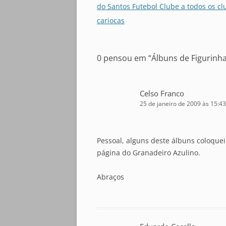
de
do Santos Futebol Clube a todos os cl
posts
cariocas
0 pensou em “
Álbuns de Figurinh
Celso Franco
25 de janeiro de 2009 às 15:43
Pessoal, alguns deste álbuns coloquei
página do Granadeiro Azulino.
Abraços