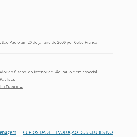
,
São Paulo
em
20 de janeiro de 2009
por
Celso Franco
.
ador do futebol do interior de São Paulo e em especial
aulista.
elso Franco
→
menagem
CURIOSIDADE – EVOLUÇÃO DOS CLUBES NO