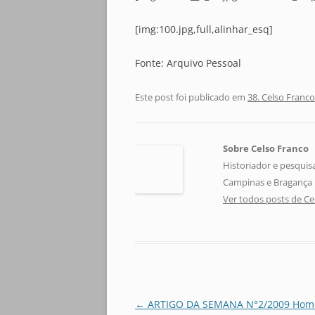
[img:100.jpg,full,alinhar_esq]
Fonte: Arquivo Pessoal
Este post foi publicado em
38. Celso Franco
Sobre Celso Franco
Historiador e pesquis
Campinas e Bragança P
Ver todos posts de C
Navegação
←
ARTIGO DA SEMANA N°2/2009 Ho