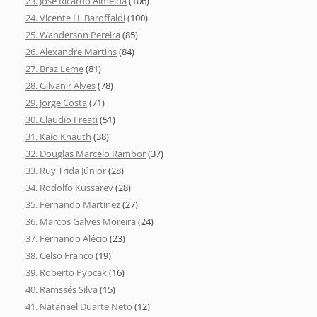
23. José Ricardo Almeida
(106)
24. Vicente H. Baroffaldi
(100)
25. Wanderson Pereira
(85)
26. Alexandre Martins
(84)
27. Braz Leme
(81)
28. Gilvanir Alves
(78)
29. Jorge Costa
(71)
30. Claudio Freati
(51)
31. Kaio Knauth
(38)
32. Douglas Marcelo Rambor
(37)
33. Ruy Trida Júnior
(28)
34. Rodolfo Kussarev
(28)
35. Fernando Martinez
(27)
36. Marcos Galves Moreira
(24)
37. Fernando Alécio
(23)
38. Celso Franco
(19)
39. Roberto Pypcak
(16)
40. Ramssés Silva
(15)
41. Natanael Duarte Neto
(12)