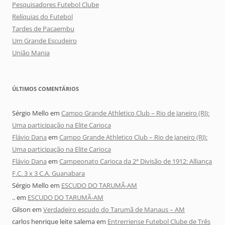
Pesquisadores Futebol Clube
Relíquias do Futebol
Tardes de Pacaembu
Um Grande Escudeiro
União Mania
ÚLTIMOS COMENTÁRIOS
Sérgio Mello
em
Campo Grande Athletico Club – Rio de Janeiro (RJ):
Uma participação na Elite Carioca
Flávio Dana
em
Campo Grande Athletico Club – Rio de Janeiro (RJ):
Uma participação na Elite Carioca
Flávio Dana
em
Campeonato Carioca da 2ª Divisão de 1912: Alliança
F.C. 3 x 3 C.A. Guanabara
Sérgio Mello
em
ESCUDO DO TARUMÃ-AM
..
em
ESCUDO DO TARUMÃ-AM
Gilson
em
Verdadeiro escudo do Tarumã de Manaus – AM
carlos henrique leite salema
em
Entrerriense Futebol Clube de Três