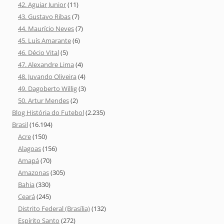
42. Aguiar Junior
(11)
43. Gustavo Ribas
(7)
44. Maurício Neves
(7)
45. Luís Amarante
(6)
46. Décio Vital
(5)
47. Alexandre Lima
(4)
48. Juvando Oliveira
(4)
49. Dagoberto Willig
(3)
50. Artur Mendes
(2)
Blog História do Futebol
(2.235)
Brasil
(16.194)
Acre
(150)
Alagoas
(156)
Amapá
(70)
Amazonas
(305)
Bahia
(330)
Ceará
(245)
Distrito Federal (Brasília)
(132)
Espírito Santo
(272)