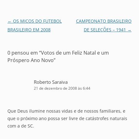
Navegação
←
OS MICOS DO FUTEBOL
CAMPEONATO BRASILEIRO
de
BRASILEIRO EM 2008
DE SELEÇÕES – 1941
→
posts
0 pensou em “
Votos de um Feliz Natal e um
Próspero Ano Novo
”
Roberto Saraiva
21 de dezembro de 2008 às 6:44
Que Deus ilumine nossas vidas e de nossos familiares, e
que o próximo ano possa ser livre de catástrofes naturais
com a de SC.