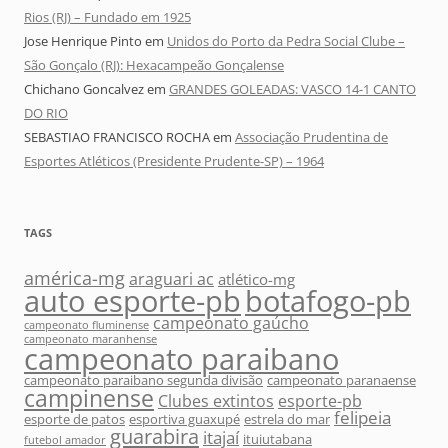
Rios (RJ) – Fundado em 1925
Jose Henrique Pinto
em
Unidos do Porto da Pedra Social Clube –
São Gonçalo (RJ): Hexacampeão Gonçalense
Chichano Goncalvez
em
GRANDES GOLEADAS: VASCO 14-1 CANTO
DO RIO
SEBASTIAO FRANCISCO ROCHA
em
Associação Prudentina de
Esportes Atléticos (Presidente Prudente-SP) – 1964
TAGS
américa-mg
araguari ac
atlético-mg
auto esporte-pb
botafogo-pb
campeonato gaúcho
campeonato fluminense
campeonato maranhense
campeonato paraibano
campeonato paraibano segunda divisão
campeonato paranaense
campinense
Clubes extintos
esporte-pb
felipeia
esporte de patos
esportiva guaxupé
estrela do mar
guarabira
itajaí
ituiutabana
futebol amador