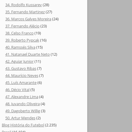
34. Rodolfo Kussarev
(28)
35. Fernando Martinez
(27)
36. Marcos Galves Moreira
(24)
37. Fernando Alécio
(23)
38. Celso Franco
(19)
39. Roberto Pypcak
(16)
40. Ramssés Silva
(15)
41. Natanael Duarte Neto
(12)
42. Aguiar Junior
(11)
43. Gustavo Ribas
(7)
44. Maurício Neves
(7)
45. Luís Amarante
(6)
46. Décio Vital
(5)
47. Alexandre Lima
(4)
48. Juvando Oliveira
(4)
49. Dagoberto Willig
(3)
50. Artur Mendes
(2)
Blog História do Futebol
(2.235)