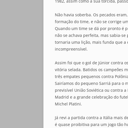
1982, assim como a sua torcida, passou
Não havia soberba. Os pecados eram, 
formação do time, e não se corrige um
Quando um time se dá por pronto é po
não se achava perfeita, mas sabia-se
tornaria uma lição, mais funda que a
incompreensível.
Assim foi que o gol de Júnior contra 
vitória selada. Batidos os campeões m
três empates pequenos contra Polônia
Sairíamos do pequeno Sarriá para o 
previsível União Soviética ou contra a
Madrid e a grande celebração do fute
Michel Platini.
Já revi a partida contra a Itália mais 
é quase proibitiva para um jogo tão h