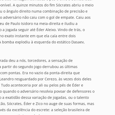
onível. A quinze minutos do fim Sócrates abriu o meio
tou o ângulo direito numa combinação de precisão e
do adversário não caiu com o gol de empate. Caiu aos
u de Paulo Isidoro na meia-direita e iludiu a
a jogada seguir até Éder Aleixo. Vindo de trás, o
o exato instante em que ela caía entre dois
 A bomba explodiu à esquerda do estático Dasaev,
irada deu a nós, torcedores, a sensação de
a partir do segundo jogo derrubou as últimas
com pontas. Era no vazio da ponta-direita que
 Leandro resguardado por Cerezo, às vezes dois deles
Tudo aconteceria por ali ou pelos pés de Éder e
ado quando o adversário resolvia povoar de defensores o
o a exatidão dessa variação de jogadas, ou o talento
cão, Sócrates, Éder e Zico no auge de suas formas, mas
és da excelência do escrete: a seleção brasileira de