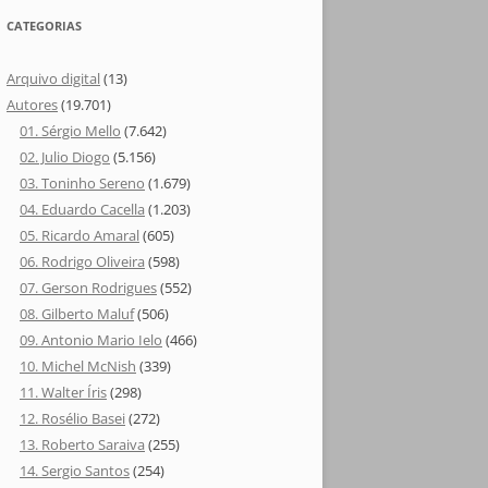
CATEGORIAS
Arquivo digital
(13)
Autores
(19.701)
01. Sérgio Mello
(7.642)
02. Julio Diogo
(5.156)
03. Toninho Sereno
(1.679)
04. Eduardo Cacella
(1.203)
05. Ricardo Amaral
(605)
06. Rodrigo Oliveira
(598)
07. Gerson Rodrigues
(552)
08. Gilberto Maluf
(506)
09. Antonio Mario Ielo
(466)
10. Michel McNish
(339)
11. Walter Íris
(298)
12. Rosélio Basei
(272)
13. Roberto Saraiva
(255)
14. Sergio Santos
(254)