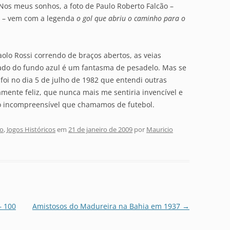
os meus sonhos, a foto de Paulo Roberto Falcão –
o – vem com a legenda
o gol que abriu o caminho para o
aolo Rossi correndo de braços abertos, as veias
zado do fundo azul é um fantasma de pesadelo. Mas se
foi no dia 5 de julho de 1982 que entendi outras
amente feliz, que nunca mais me sentiria invencível e
o incompreensível que chamamos de futebol.
o
,
Jogos Históricos
em
21 de janeiro de 2009
por
Mauricio
– 100
Amistosos do Madureira na Bahia em 1937
→