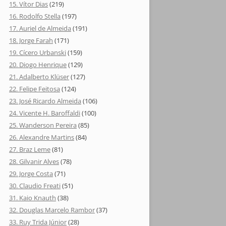
15. Vítor Dias
(219)
16. Rodolfo Stella
(197)
17. Auriel de Almeida
(191)
18. Jorge Farah
(171)
19. Cícero Urbanski
(159)
20. Diogo Henrique
(129)
21. Adalberto Klüser
(127)
22. Felipe Feitosa
(124)
23. José Ricardo Almeida
(106)
24. Vicente H. Baroffaldi
(100)
25. Wanderson Pereira
(85)
26. Alexandre Martins
(84)
27. Braz Leme
(81)
28. Gilvanir Alves
(78)
29. Jorge Costa
(71)
30. Claudio Freati
(51)
31. Kaio Knauth
(38)
32. Douglas Marcelo Rambor
(37)
33. Ruy Trida Júnior
(28)