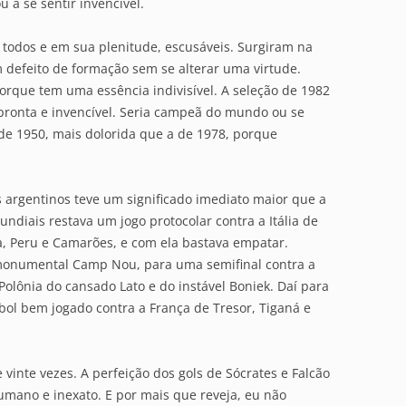
 a se sentir invencível.
todos e em sua plenitude, escusáveis. Surgiram na
 defeito de formação sem se alterar uma virtude.
rque tem uma essência indivisível. A seleção de 1982
 pronta e invencível. Seria campeã do mundo ou se
 de 1950, mais dolorida que a de 1978, porque
os argentinos teve um significado imediato maior que a
undiais restava um jogo protocolar contra a Itália de
, Peru e Camarões, e com ela bastava empatar.
monumental Camp Nou, para uma semifinal contra a
 Polônia do cansado Lato e do instável Boniek. Daí para
bol bem jogado contra a França de Tresor, Tiganá e
de vinte vezes. A perfeição dos gols de Sócrates e Falcão
umano e inexato. E por mais que reveja, eu não