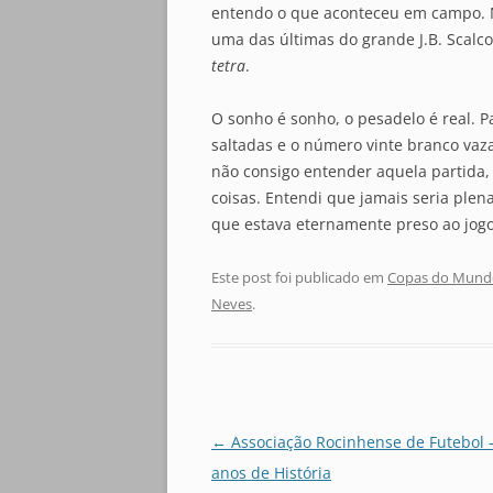
entendo o que aconteceu em campo. N
uma das últimas do grande J.B. Scalc
tetra
.
O sonho é sonho, o pesadelo é real. P
saltadas e o número vinte branco va
não consigo entender aquela partida, 
coisas. Entendi que jamais seria plen
que estava eternamente preso ao jog
Este post foi publicado em
Copas do Mund
Neves
.
Navegação
←
Associação Rocinhense de Futebol 
de
anos de História