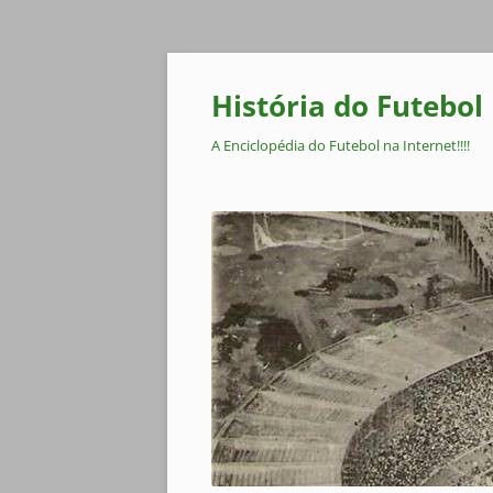
Pular
para
o
História do Futebol
conteúdo
A Enciclopédia do Futebol na Internet!!!!