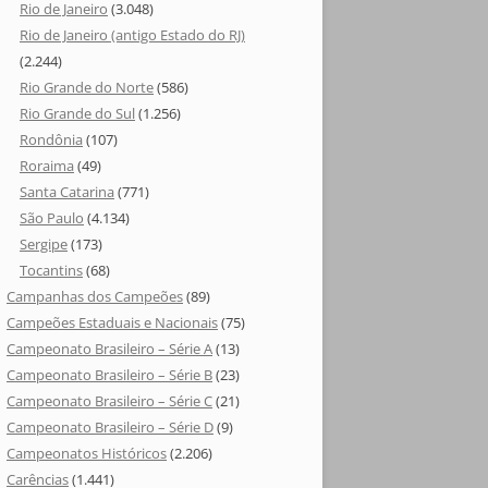
Rio de Janeiro
(3.048)
Rio de Janeiro (antigo Estado do RJ)
(2.244)
Rio Grande do Norte
(586)
Rio Grande do Sul
(1.256)
Rondônia
(107)
Roraima
(49)
Santa Catarina
(771)
São Paulo
(4.134)
Sergipe
(173)
Tocantins
(68)
Campanhas dos Campeões
(89)
Campeões Estaduais e Nacionais
(75)
Campeonato Brasileiro – Série A
(13)
Campeonato Brasileiro – Série B
(23)
Campeonato Brasileiro – Série C
(21)
Campeonato Brasileiro – Série D
(9)
Campeonatos Históricos
(2.206)
Carências
(1.441)