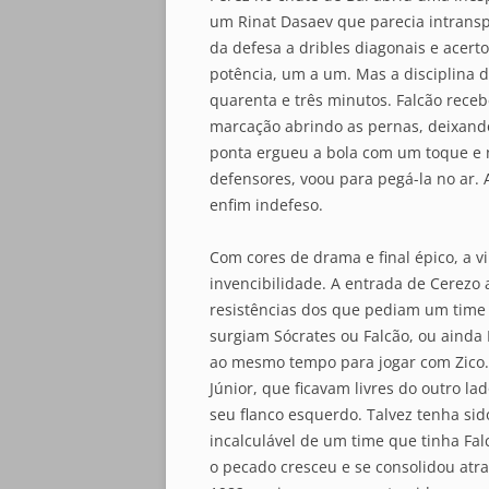
um Rinat Dasaev que parecia intransp
da defesa a dribles diagonais e acer
potência, um a um. Mas a disciplina 
quarenta e três minutos. Falcão recebe
marcação abrindo as pernas, deixando 
ponta ergueu a bola com um toque e n
defensores, voou para pegá-la no ar.
enfim indefeso.
Com cores de drama e final épico, a v
invencibilidade. A entrada de Cerezo 
resistências dos que pediam um time 
surgiam Sócrates ou Falcão, ou ainda
ao mesmo tempo para jogar com Zico. 
Júnior, que ficavam livres do outro l
seu flanco esquerdo. Talvez tenha sid
incalculável de um time que tinha Fal
o pecado cresceu e se consolidou atrav