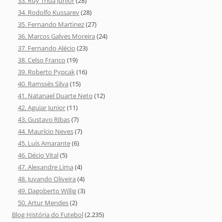
33. Ruy Trida Júnior
(28)
34. Rodolfo Kussarev
(28)
35. Fernando Martinez
(27)
36. Marcos Galves Moreira
(24)
37. Fernando Alécio
(23)
38. Celso Franco
(19)
39. Roberto Pypcak
(16)
40. Ramssés Silva
(15)
41. Natanael Duarte Neto
(12)
42. Aguiar Junior
(11)
43. Gustavo Ribas
(7)
44. Maurício Neves
(7)
45. Luís Amarante
(6)
46. Décio Vital
(5)
47. Alexandre Lima
(4)
48. Juvando Oliveira
(4)
49. Dagoberto Willig
(3)
50. Artur Mendes
(2)
Blog História do Futebol
(2.235)