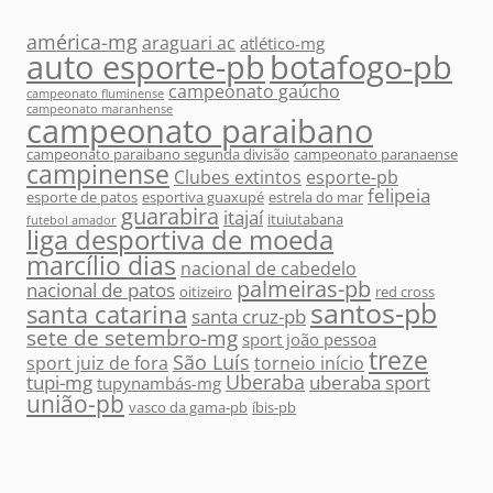
américa-mg
araguari ac
atlético-mg
auto esporte-pb
botafogo-pb
campeonato gaúcho
campeonato fluminense
campeonato maranhense
campeonato paraibano
campeonato paraibano segunda divisão
campeonato paranaense
campinense
Clubes extintos
esporte-pb
felipeia
esporte de patos
esportiva guaxupé
estrela do mar
guarabira
itajaí
ituiutabana
futebol amador
liga desportiva de moeda
marcílio dias
nacional de cabedelo
palmeiras-pb
nacional de patos
oitizeiro
red cross
santos-pb
santa catarina
santa cruz-pb
sete de setembro-mg
sport joão pessoa
treze
São Luís
sport juiz de fora
torneio início
Uberaba
tupi-mg
uberaba sport
tupynambás-mg
união-pb
vasco da gama-pb
íbis-pb