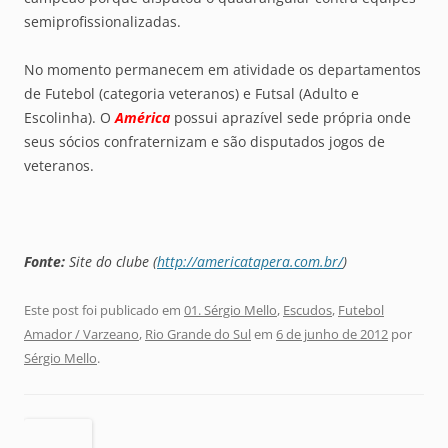
semiprofissionalizadas.
No momento permanecem em atividade os departamentos
de Futebol (categoria veteranos) e Futsal (Adulto e
Escolinha). O
América
possui aprazível sede própria onde
seus sócios confraternizam e são disputados jogos de
veteranos.
Fonte:
Site do clube (
http://americatapera.com.br/
)
Este post foi publicado em
01. Sérgio Mello
,
Escudos
,
Futebol
Amador / Varzeano
,
Rio Grande do Sul
em
6 de junho de 2012
por
Sérgio Mello
.