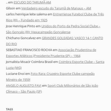
..
em
ESCUDO DO TARUMÃ-AM
Gilson
em
Verdadeiro escudo do Tarumã de Manaus – AM
carlos henrique leite salema
em
Entrerriense Futebol Clube de Três
Rios (RJ) – Fundado em 1925
Jose Henrique Pinto
em
Unidos do Porto da Pedra Social Clube –
São Gonçalo (RJ): Hexacampeão Gonçalense
Chichano Goncalvez
em
GRANDES GOLEADAS: VASCO 14-1 CANTO
DO RIO
SEBASTIAO FRANCISCO ROCHA
em
Associação Prudentina de
Esportes Atléticos (Presidente Prudente-SP) – 1964
Jornalista Moacir Coimbra Brasil
em
Coimbra Esporte Clube – Santa
Luzia (MG)
Luciane Enoi
em
Foto Rara: Cruzeiro Esporte Clube campeão
Mineiro de 1959!
ANGELO AUGUSTO FAVI
em
Sport Club Milionários de São João
Clímaco – São Paulo (SP)
TAGS