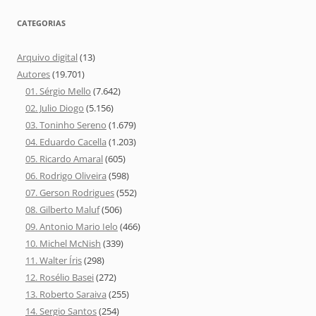
CATEGORIAS
Arquivo digital
(13)
Autores
(19.701)
01. Sérgio Mello
(7.642)
02. Julio Diogo
(5.156)
03. Toninho Sereno
(1.679)
04. Eduardo Cacella
(1.203)
05. Ricardo Amaral
(605)
06. Rodrigo Oliveira
(598)
07. Gerson Rodrigues
(552)
08. Gilberto Maluf
(506)
09. Antonio Mario Ielo
(466)
10. Michel McNish
(339)
11. Walter Íris
(298)
12. Rosélio Basei
(272)
13. Roberto Saraiva
(255)
14. Sergio Santos
(254)