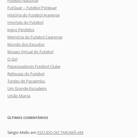
Futebol Nacional
FutGuar – Futebol Potiguar
História do Futebol Ararense
Imortais do Futebol
Jogos Perdidos
Memória do Futebol Cearense
Mundo dos Escudos
Museu Virtual do Futebol
O Gol
Pesquisadores Futebol Clube
Relíquias do Futebol
Tardes de Pacaembu
Um Grande Escudeiro
União Mania
ÚLTIMOS COMENTÁRIOS
Sérgio Mello
em
ESCUDO DO TARUMÃ-AM