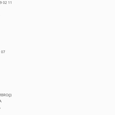
9 02 11
3
 07
BRO(J)
A
A