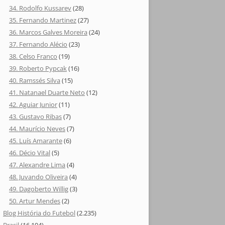
34. Rodolfo Kussarev
(28)
35. Fernando Martinez
(27)
36. Marcos Galves Moreira
(24)
37. Fernando Alécio
(23)
38. Celso Franco
(19)
39. Roberto Pypcak
(16)
40. Ramssés Silva
(15)
41. Natanael Duarte Neto
(12)
42. Aguiar Junior
(11)
43. Gustavo Ribas
(7)
44. Maurício Neves
(7)
45. Luís Amarante
(6)
46. Décio Vital
(5)
47. Alexandre Lima
(4)
48. Juvando Oliveira
(4)
49. Dagoberto Willig
(3)
50. Artur Mendes
(2)
Blog História do Futebol
(2.235)