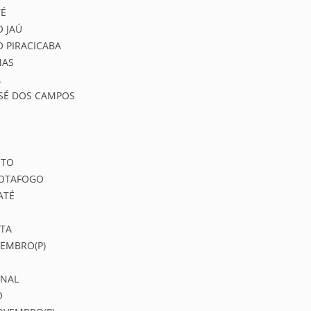
TÉ
 JAÚ
 PIRACICABA
NAS
A
OSÉ DOS CAMPOS
NTO
 BOTAFOGO
ATÉ
ETA
VEMBRO(P)
ONAL
O