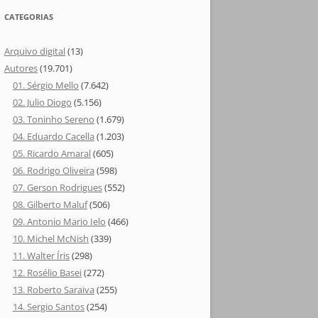
CATEGORIAS
Arquivo digital
(13)
Autores
(19.701)
01. Sérgio Mello
(7.642)
02. Julio Diogo
(5.156)
03. Toninho Sereno
(1.679)
04. Eduardo Cacella
(1.203)
05. Ricardo Amaral
(605)
06. Rodrigo Oliveira
(598)
07. Gerson Rodrigues
(552)
08. Gilberto Maluf
(506)
09. Antonio Mario Ielo
(466)
10. Michel McNish
(339)
11. Walter Íris
(298)
12. Rosélio Basei
(272)
13. Roberto Saraiva
(255)
14. Sergio Santos
(254)