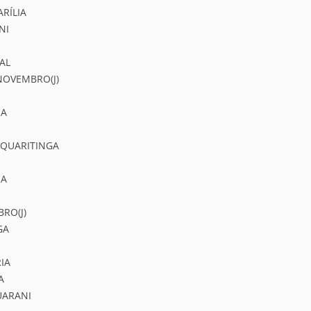
ARÍLIA
NI
AL
 NOVEMBRO(J)
IA
TAQUARITINGA
NA
BRO(J)
GA
IA
A
UARANI