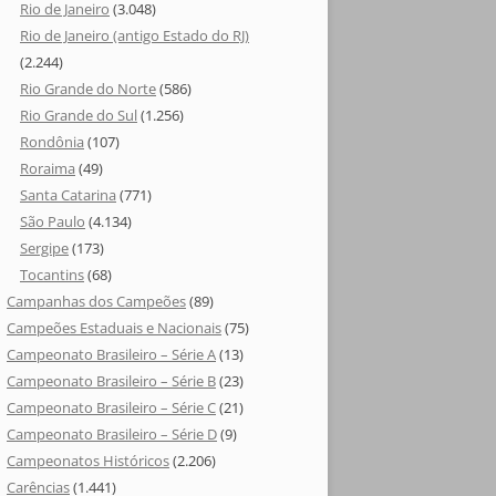
Rio de Janeiro
(3.048)
Rio de Janeiro (antigo Estado do RJ)
(2.244)
Rio Grande do Norte
(586)
Rio Grande do Sul
(1.256)
Rondônia
(107)
Roraima
(49)
Santa Catarina
(771)
São Paulo
(4.134)
Sergipe
(173)
Tocantins
(68)
Campanhas dos Campeões
(89)
Campeões Estaduais e Nacionais
(75)
Campeonato Brasileiro – Série A
(13)
Campeonato Brasileiro – Série B
(23)
Campeonato Brasileiro – Série C
(21)
Campeonato Brasileiro – Série D
(9)
Campeonatos Históricos
(2.206)
Carências
(1.441)