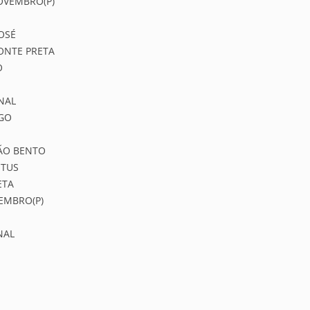
NOVEMBRO(P)
JOSÉ
PONTE PRETA
O
ONAL
OGO
SÃO BENTO
NTUS
ETA
VEMBRO(P)
NAL