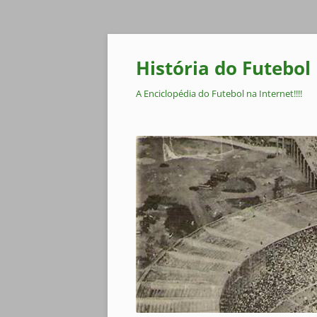
Pular
para
o
História do Futebol
conteúdo
A Enciclopédia do Futebol na Internet!!!!