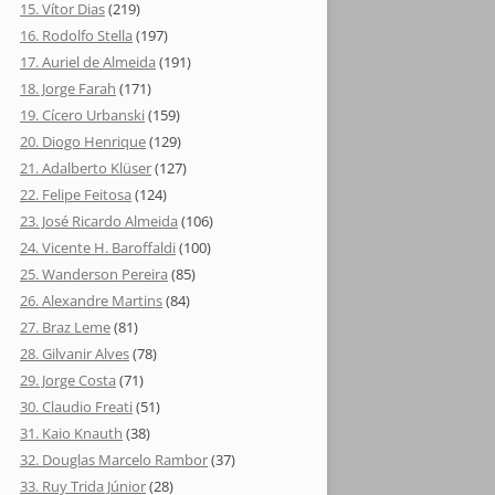
15. Vítor Dias
(219)
16. Rodolfo Stella
(197)
17. Auriel de Almeida
(191)
18. Jorge Farah
(171)
19. Cícero Urbanski
(159)
20. Diogo Henrique
(129)
21. Adalberto Klüser
(127)
22. Felipe Feitosa
(124)
23. José Ricardo Almeida
(106)
24. Vicente H. Baroffaldi
(100)
25. Wanderson Pereira
(85)
26. Alexandre Martins
(84)
27. Braz Leme
(81)
28. Gilvanir Alves
(78)
29. Jorge Costa
(71)
30. Claudio Freati
(51)
31. Kaio Knauth
(38)
32. Douglas Marcelo Rambor
(37)
33. Ruy Trida Júnior
(28)