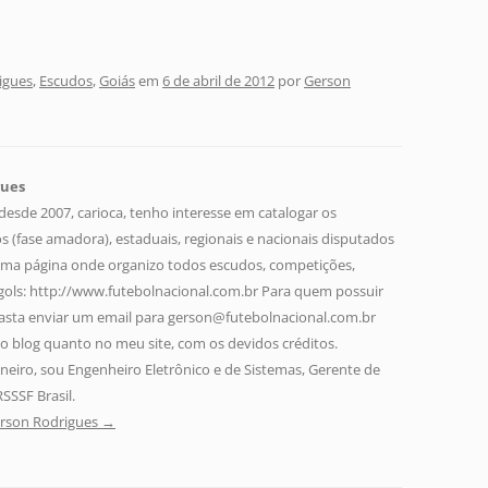
igues
,
Escudos
,
Goiás
em
6 de abril de 2012
por
Gerson
gues
sde 2007, carioca, tenho interesse em catalogar os
 (fase amadora), estaduais, regionais e nacionais disputados
uma página onde organizo todos escudos, competições,
 gols: http://www.futebolnacional.com.br Para quem possuir
asta enviar um email para gerson@futebolnacional.com.br
no blog quanto no meu site, com os devidos créditos.
aneiro, sou Engenheiro Eletrônico e de Sistemas, Gerente de
RSSSF Brasil.
erson Rodrigues
→