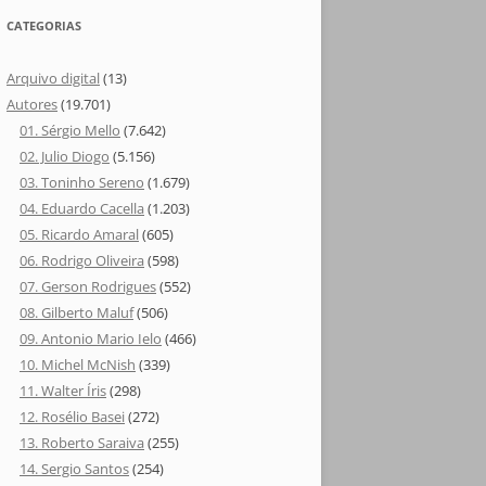
CATEGORIAS
Arquivo digital
(13)
Autores
(19.701)
01. Sérgio Mello
(7.642)
02. Julio Diogo
(5.156)
03. Toninho Sereno
(1.679)
04. Eduardo Cacella
(1.203)
05. Ricardo Amaral
(605)
06. Rodrigo Oliveira
(598)
07. Gerson Rodrigues
(552)
08. Gilberto Maluf
(506)
09. Antonio Mario Ielo
(466)
10. Michel McNish
(339)
11. Walter Íris
(298)
12. Rosélio Basei
(272)
13. Roberto Saraiva
(255)
14. Sergio Santos
(254)