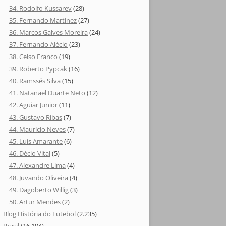
34. Rodolfo Kussarev
(28)
35. Fernando Martinez
(27)
36. Marcos Galves Moreira
(24)
37. Fernando Alécio
(23)
38. Celso Franco
(19)
39. Roberto Pypcak
(16)
40. Ramssés Silva
(15)
41. Natanael Duarte Neto
(12)
42. Aguiar Junior
(11)
43. Gustavo Ribas
(7)
44. Maurício Neves
(7)
45. Luís Amarante
(6)
46. Décio Vital
(5)
47. Alexandre Lima
(4)
48. Juvando Oliveira
(4)
49. Dagoberto Willig
(3)
50. Artur Mendes
(2)
Blog História do Futebol
(2.235)