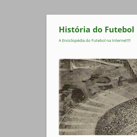
Pular
para
o
História do Futebol
conteúdo
A Enciclopédia do Futebol na Internet!!!!