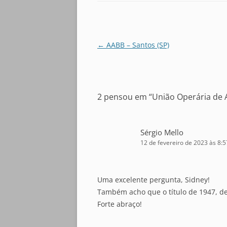
Navegação
←
AABB – Santos (SP)
de
posts
2 pensou em “
União Operária de 
Sérgio Mello
12 de fevereiro de 2023 às 8:5
Uma excelente pergunta, Sidney!
Também acho que o título de 1947, de
Forte abraço!