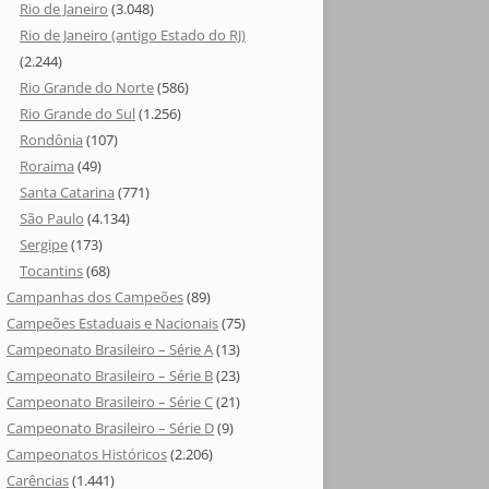
Rio de Janeiro
(3.048)
Rio de Janeiro (antigo Estado do RJ)
(2.244)
Rio Grande do Norte
(586)
Rio Grande do Sul
(1.256)
Rondônia
(107)
Roraima
(49)
Santa Catarina
(771)
São Paulo
(4.134)
Sergipe
(173)
Tocantins
(68)
Campanhas dos Campeões
(89)
Campeões Estaduais e Nacionais
(75)
Campeonato Brasileiro – Série A
(13)
Campeonato Brasileiro – Série B
(23)
Campeonato Brasileiro – Série C
(21)
Campeonato Brasileiro – Série D
(9)
Campeonatos Históricos
(2.206)
Carências
(1.441)