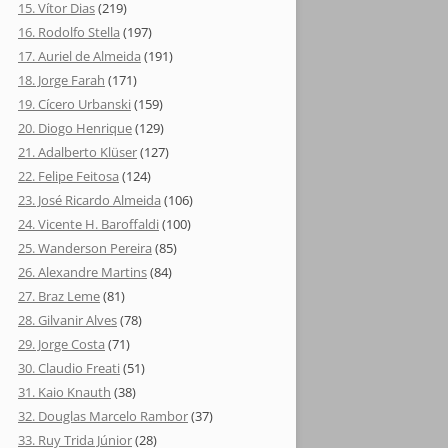
15. Vítor Dias
(219)
16. Rodolfo Stella
(197)
17. Auriel de Almeida
(191)
18. Jorge Farah
(171)
19. Cícero Urbanski
(159)
20. Diogo Henrique
(129)
21. Adalberto Klüser
(127)
22. Felipe Feitosa
(124)
23. José Ricardo Almeida
(106)
24. Vicente H. Baroffaldi
(100)
25. Wanderson Pereira
(85)
26. Alexandre Martins
(84)
27. Braz Leme
(81)
28. Gilvanir Alves
(78)
29. Jorge Costa
(71)
30. Claudio Freati
(51)
31. Kaio Knauth
(38)
32. Douglas Marcelo Rambor
(37)
33. Ruy Trida Júnior
(28)