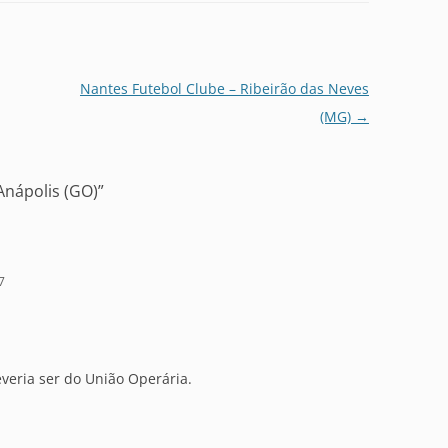
Nantes Futebol Clube – Ribeirão das Neves
(MG)
→
Anápolis (GO)
”
7
veria ser do União Operária.