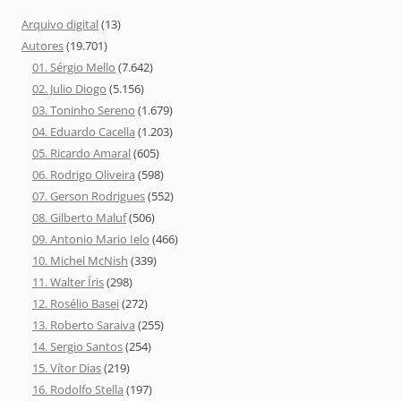
Arquivo digital
(13)
Autores
(19.701)
01. Sérgio Mello
(7.642)
02. Julio Diogo
(5.156)
03. Toninho Sereno
(1.679)
04. Eduardo Cacella
(1.203)
05. Ricardo Amaral
(605)
06. Rodrigo Oliveira
(598)
07. Gerson Rodrigues
(552)
08. Gilberto Maluf
(506)
09. Antonio Mario Ielo
(466)
10. Michel McNish
(339)
11. Walter Íris
(298)
12. Rosélio Basei
(272)
13. Roberto Saraiva
(255)
14. Sergio Santos
(254)
15. Vítor Dias
(219)
16. Rodolfo Stella
(197)