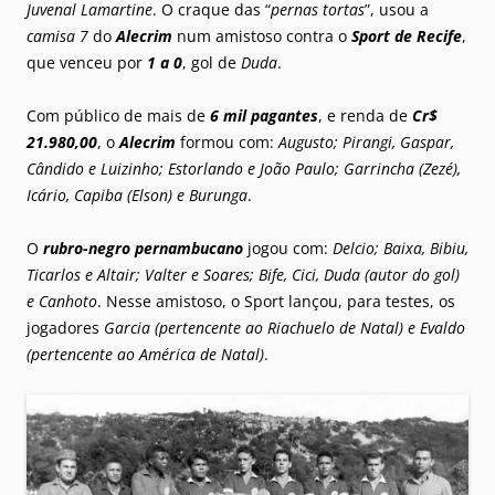
Juvenal Lamartine
. O craque das “
pernas tortas
”, usou a
camisa 7
do
Alecrim
num amistoso contra o
Sport de Recife
,
que venceu por
1 a 0
, gol de
Duda
.
Com público de mais de
6 mil pagantes
, e renda de
Cr$
21.980,00
, o
Alecrim
formou com:
Augusto; Pirangi, Gaspar,
Cândido e Luizinho; Estorlando e João Paulo; Garrincha (Zezé),
Icário, Capiba (Elson) e Burunga
.
O
rubro-negro pernambucano
jogou com:
Delcio; Baixa, Bibiu,
Ticarlos e Altair; Valter e Soares; Bife, Cici, Duda (autor do gol)
e Canhoto
. Nesse amistoso, o Sport lançou, para testes, os
jogadores
Garcia (pertencente ao Riachuelo de Natal) e Evaldo
(pertencente ao América de Natal)
.