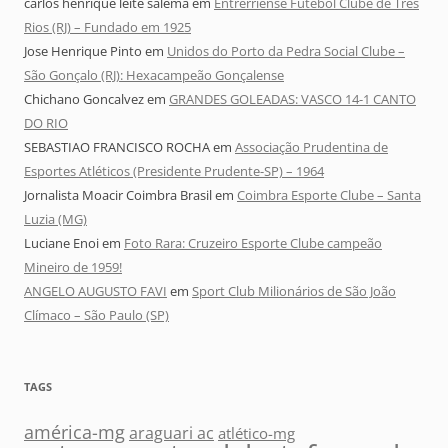
carlos henrique leite salema
em
Entrerriense Futebol Clube de Três
Rios (RJ) – Fundado em 1925
Jose Henrique Pinto
em
Unidos do Porto da Pedra Social Clube –
São Gonçalo (RJ): Hexacampeão Gonçalense
Chichano Goncalvez
em
GRANDES GOLEADAS: VASCO 14-1 CANTO
DO RIO
SEBASTIAO FRANCISCO ROCHA
em
Associação Prudentina de
Esportes Atléticos (Presidente Prudente-SP) – 1964
Jornalista Moacir Coimbra Brasil
em
Coimbra Esporte Clube – Santa
Luzia (MG)
Luciane Enoi
em
Foto Rara: Cruzeiro Esporte Clube campeão
Mineiro de 1959!
ANGELO AUGUSTO FAVI
em
Sport Club Milionários de São João
Clímaco – São Paulo (SP)
TAGS
américa-mg
araguari ac
atlético-mg