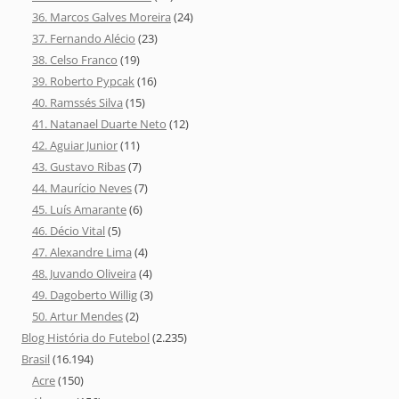
36. Marcos Galves Moreira
(24)
37. Fernando Alécio
(23)
38. Celso Franco
(19)
39. Roberto Pypcak
(16)
40. Ramssés Silva
(15)
41. Natanael Duarte Neto
(12)
42. Aguiar Junior
(11)
43. Gustavo Ribas
(7)
44. Maurício Neves
(7)
45. Luís Amarante
(6)
46. Décio Vital
(5)
47. Alexandre Lima
(4)
48. Juvando Oliveira
(4)
49. Dagoberto Willig
(3)
50. Artur Mendes
(2)
Blog História do Futebol
(2.235)
Brasil
(16.194)
Acre
(150)