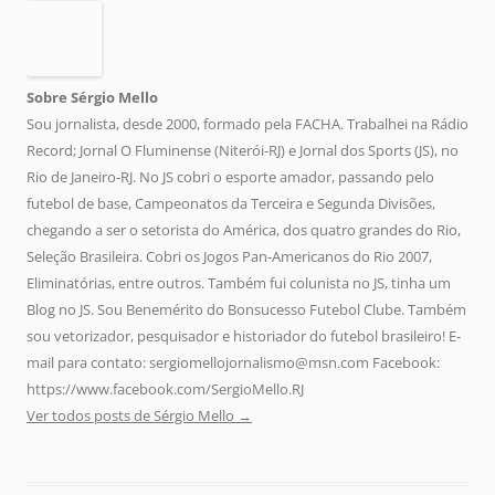
Sobre Sérgio Mello
Sou jornalista, desde 2000, formado pela FACHA. Trabalhei na Rádio
Record; Jornal O Fluminense (Niterói-RJ) e Jornal dos Sports (JS), no
Rio de Janeiro-RJ. No JS cobri o esporte amador, passando pelo
futebol de base, Campeonatos da Terceira e Segunda Divisões,
chegando a ser o setorista do América, dos quatro grandes do Rio,
Seleção Brasileira. Cobri os Jogos Pan-Americanos do Rio 2007,
Eliminatórias, entre outros. Também fui colunista no JS, tinha um
Blog no JS. Sou Benemérito do Bonsucesso Futebol Clube. Também
sou vetorizador, pesquisador e historiador do futebol brasileiro! E-
mail para contato: sergiomellojornalismo@msn.com Facebook:
https://www.facebook.com/SergioMello.RJ
Ver todos posts de Sérgio Mello
→