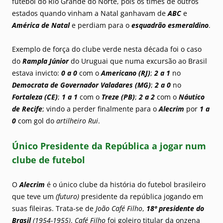
futebol do Rio Grande do Norte, pois os times de outros
estados quando vinham a Natal ganhavam de
ABC
e
América de Natal
e perdiam para o
esquadrão esmeraldino
.
Exemplo de força do clube verde nesta década foi o caso
do
Rampla Júnior
do Uruguai que numa excursão ao Brasil
estava invicto:
0 a 0
com o
Americano (RJ)
;
2 a 1
no
Democrata de Governador Valadares (MG)
;
2 a 0
no
Fortaleza (CE)
;
1 a 1
com o
Treze (PB)
;
2 a 2
com o
Náutico
de Recife
; vindo a perder finalmente para o
Alecrim
por
1 a
0
com gol do
artilheiro Rui
.
Único Presidente da República a jogar num
clube de futebol
O
Alecrim
é o único clube da história do futebol brasileiro
que teve um
(futuro)
presidente da república jogando em
suas fileiras. Trata-se de
João Café Filho
,
18º presidente do
Brasil
(1954-1955)
.
Café Filho
foi goleiro titular da onzena