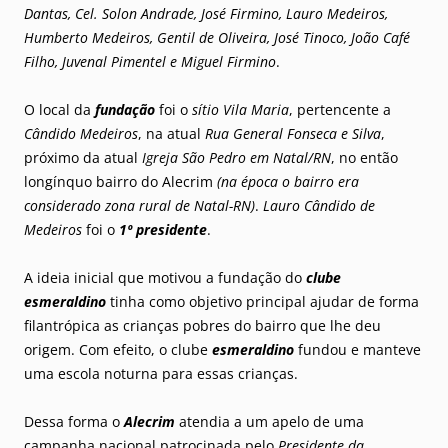
Dantas, Cel. Solon Andrade, José Firmino, Lauro Medeiros,
Humberto Medeiros, Gentil de Oliveira, José Tinoco, João Café
Filho, Juvenal Pimentel e Miguel Firmino
.
O local da
fundação
foi o
sítio Vila Maria
, pertencente a
Cândido Medeiros
, na atual
Rua General Fonseca e Silva
,
próximo da atual
Igreja São Pedro em Natal/RN
, no então
longínquo bairro do Alecrim
(na época o bairro era
considerado zona rural de Natal-RN)
.
Lauro Cândido de
Medeiros
foi o
1º presidente
.
A ideia inicial que motivou a fundação do
clube
esmeraldino
tinha como objetivo principal ajudar de forma
filantrópica as crianças pobres do bairro que lhe deu
origem. Com efeito, o clube
esmeraldino
fundou e manteve
uma escola noturna para essas crianças.
Dessa forma o
Alecrim
atendia a um apelo de uma
campanha nacional patrocinada pelo
Presidente da