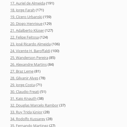
17. Auriel de Almeida
(191)
18. Jorge Farah
(171)
19. Cícero Urbanski
(159)
20. Diogo Henrique
(129)
21. Adalberto Klüser
(127)
22. Felipe Feitosa
(124)
23. José Ricardo Almeida
(106)
24. Vicente H. Baroffaldi
(100)
25. Wanderson Pereira
(85)
26. Alexandre Martins
(84)
27. Braz Leme
(81)
28. Gilvanir Alves
(78)
29. Jorge Costa
(71)
30. Claudio Freati
(51)
31. Kaio Knauth
(38)
32. Douglas Marcelo Rambor
(37)
33. Ruy Trida Júnior
(28)
34. Rodolfo Kussarev
(28)
35. Fernando Martinez
(27)