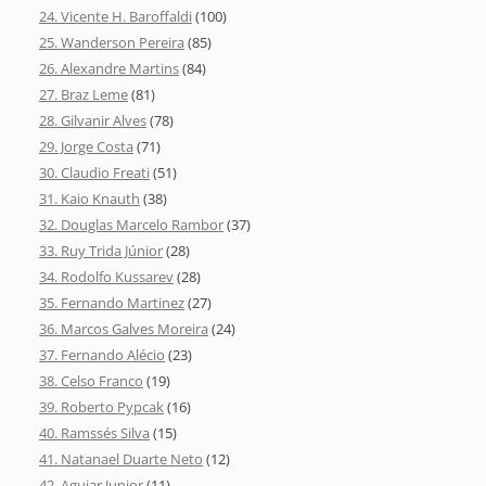
24. Vicente H. Baroffaldi
(100)
25. Wanderson Pereira
(85)
26. Alexandre Martins
(84)
27. Braz Leme
(81)
28. Gilvanir Alves
(78)
29. Jorge Costa
(71)
30. Claudio Freati
(51)
31. Kaio Knauth
(38)
32. Douglas Marcelo Rambor
(37)
33. Ruy Trida Júnior
(28)
34. Rodolfo Kussarev
(28)
35. Fernando Martinez
(27)
36. Marcos Galves Moreira
(24)
37. Fernando Alécio
(23)
38. Celso Franco
(19)
39. Roberto Pypcak
(16)
40. Ramssés Silva
(15)
41. Natanael Duarte Neto
(12)
42. Aguiar Junior
(11)