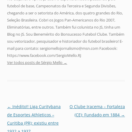
futebol de base, Campeonatos da Terceira e Segunda Divisões,
chegando a ser o setorista do América, dos quatro grandes do Rio,
Seleção Brasileira. Cobri os Jogos Pan-Americanos do Rio 2007,
Eliminatórias, entre outros. Também fui colunista no JS, tinha um
Blog no JS. Sou Benemérito do Bonsucesso Futebol Clube. Também
sou vetorizador, pesquisador e historiador do futebol brasileiro! E-
mail para contato: sergiomellojornalismo@msn.com Facebook:
https://www.facebook.com/SergioMello.RJ
Ver todos posts de Sérgio Mello
→
Navegação
←
Inédito!! Liga Curitybana
O Clube Iracema – Fortaleza
de
de Esportes Athleticos –
(CE): Fundado em 1884
→
posts
Curitiba (PR): existiu entre
1932 a 1937.