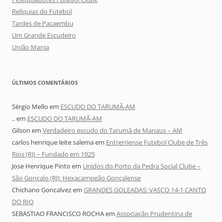
Relíquias do Futebol
Tardes de Pacaembu
Um Grande Escudeiro
União Mania
ÚLTIMOS COMENTÁRIOS
Sérgio Mello
em
ESCUDO DO TARUMÃ-AM
..
em
ESCUDO DO TARUMÃ-AM
Gilson
em
Verdadeiro escudo do Tarumã de Manaus – AM
carlos henrique leite salema
em
Entrerriense Futebol Clube de Três
Rios (RJ) – Fundado em 1925
Jose Henrique Pinto
em
Unidos do Porto da Pedra Social Clube –
São Gonçalo (RJ): Hexacampeão Gonçalense
Chichano Goncalvez
em
GRANDES GOLEADAS: VASCO 14-1 CANTO
DO RIO
SEBASTIAO FRANCISCO ROCHA
em
Associação Prudentina de