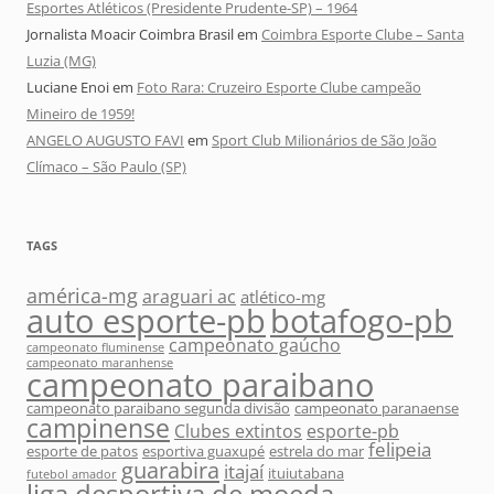
Esportes Atléticos (Presidente Prudente-SP) – 1964
Jornalista Moacir Coimbra Brasil
em
Coimbra Esporte Clube – Santa
Luzia (MG)
Luciane Enoi
em
Foto Rara: Cruzeiro Esporte Clube campeão
Mineiro de 1959!
ANGELO AUGUSTO FAVI
em
Sport Club Milionários de São João
Clímaco – São Paulo (SP)
TAGS
américa-mg
araguari ac
atlético-mg
auto esporte-pb
botafogo-pb
campeonato gaúcho
campeonato fluminense
campeonato maranhense
campeonato paraibano
campeonato paraibano segunda divisão
campeonato paranaense
campinense
Clubes extintos
esporte-pb
felipeia
esporte de patos
esportiva guaxupé
estrela do mar
guarabira
itajaí
ituiutabana
futebol amador
liga desportiva de moeda