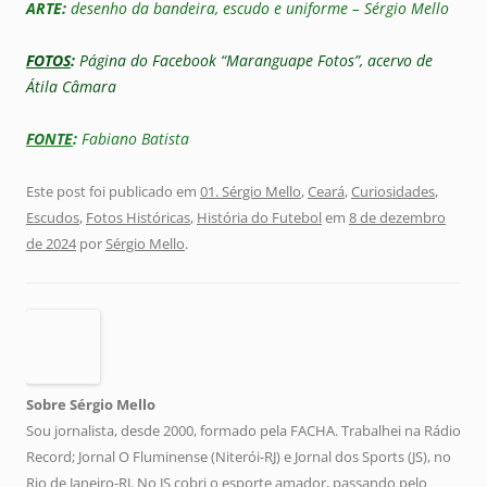
ARTE:
desenho da bandeira, escudo e uniforme – Sérgio Mello
FOTOS
:
Página do Facebook “Maranguape Fotos”, acervo de
Átila Câmara
FONTE
:
Fabiano Batista
Este post foi publicado em
01. Sérgio Mello
,
Ceará
,
Curiosidades
,
Escudos
,
Fotos Históricas
,
História do Futebol
em
8 de dezembro
de 2024
por
Sérgio Mello
.
Sobre Sérgio Mello
Sou jornalista, desde 2000, formado pela FACHA. Trabalhei na Rádio
Record; Jornal O Fluminense (Niterói-RJ) e Jornal dos Sports (JS), no
Rio de Janeiro-RJ. No JS cobri o esporte amador, passando pelo