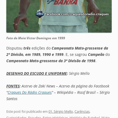
Foto do Meia Victor Domingos em 1999
Disputou
três
edições do
Campeonato
Mato-grossense da
2ª Divisão, em 1989, 1990 e 1999
. E, se sagrou
Campeão
do
Campeonato
Mato-grossense da 3ª Divisão de 1998
.
DESENHO DO ESCUDO E UNIFORME
:
Sérgio Mello
FONTES
:
Acervo de Zaki News – Acervo da página do Facebook
“
Craques Do Rádio Craques
” – Wikipédia – Rsssf Brasil – Sérgio
Santos
Este post foi publicado em
01. Sérgio Mello
,
Carências
,
Curiosidades
,
Escudos
,
Fotos Históricas
,
História do Futebol
,
Mato