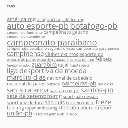
TAGS
américa-mg
araguari ac
atlético-mg
auto esporte-pb
botafogo-pb
campeonato gaúcho
campeonato fluminense
campeonato maranhense
campeonato paraibano
campeonato paraibano segunda divisão
campeonato paranaense
campinense
Clubes extintos
esporte-pb
felipeia
esporte de patos
esportiva guaxupé
estrela do mar
guarabira
itajaí
ituiutabana
futebol amador
liga desportiva de moeda
marcílio dias
nacional de cabedelo
palmeiras-pb
nacional de patos
oitizeiro
red cross
santos-pb
santa catarina
santa cruz-pb
sete de setembro-mg
sport joão pessoa
treze
São Luís
sport juiz de fora
torneio início
Uberaba
tupi-mg
uberaba sport
tupynambás-mg
união-pb
vasco da gama-pb
íbis-pb