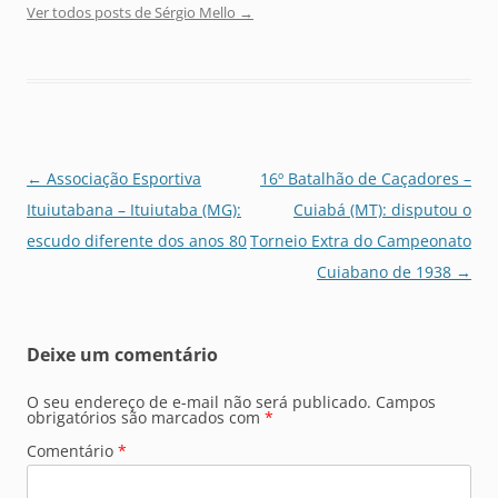
Ver todos posts de Sérgio Mello
→
Navegação
←
Associação Esportiva
16º Batalhão de Caçadores –
de
Ituiutabana – Ituiutaba (MG):
Cuiabá (MT): disputou o
posts
escudo diferente dos anos 80
Torneio Extra do Campeonato
Cuiabano de 1938
→
Deixe um comentário
O seu endereço de e-mail não será publicado.
Campos
obrigatórios são marcados com
*
Comentário
*