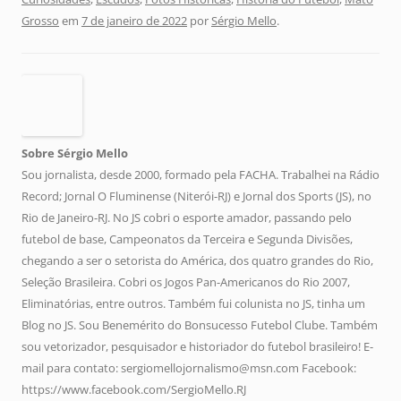
Grosso
em
7 de janeiro de 2022
por
Sérgio Mello
.
Sobre Sérgio Mello
Sou jornalista, desde 2000, formado pela FACHA. Trabalhei na Rádio
Record; Jornal O Fluminense (Niterói-RJ) e Jornal dos Sports (JS), no
Rio de Janeiro-RJ. No JS cobri o esporte amador, passando pelo
futebol de base, Campeonatos da Terceira e Segunda Divisões,
chegando a ser o setorista do América, dos quatro grandes do Rio,
Seleção Brasileira. Cobri os Jogos Pan-Americanos do Rio 2007,
Eliminatórias, entre outros. Também fui colunista no JS, tinha um
Blog no JS. Sou Benemérito do Bonsucesso Futebol Clube. Também
sou vetorizador, pesquisador e historiador do futebol brasileiro! E-
mail para contato: sergiomellojornalismo@msn.com Facebook:
https://www.facebook.com/SergioMello.RJ