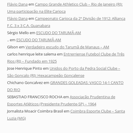
Flávio Dana
em
Campo Grande Athletico Club – Rio de Janeiro (RJ):
Uma participação na Elite Carioca
Flávio Dana
em
Campeonato Carioca da 2ª Divisão de 1912: Alliança
F.C. 3 x 3 C.A. Guanabara
Sérgio Mello
em
ESCUDO DO TARUMÃ-AM
..
em
ESCUDO DO TARUMÃ-AM
Gilson
em
Verdadeiro escudo do Tarumã de Manaus – AM
carlos henrique leite salema
em
Entrerriense Futebol Clube de Três
Rios (RJ) – Fundado em 1925
Jose Henrique Pinto
em
Unidos do Porto da Pedra Social Clube –
São Gonçalo (RJ): Hexacampeão Gonçalense
Chichano Goncalvez
em
GRANDES GOLEADAS: VASCO 14-1 CANTO
DO RIO
SEBASTIAO FRANCISCO ROCHA
em
Associação Prudentina de
Esportes Atléticos (Presidente Prudente-SP) – 1964
Jornalista Moacir Coimbra Brasil
em
Coimbra Esporte Clube – Santa
Luzia (MG)