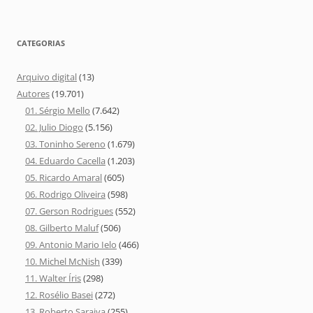
CATEGORIAS
Arquivo digital
(13)
Autores
(19.701)
01. Sérgio Mello
(7.642)
02. Julio Diogo
(5.156)
03. Toninho Sereno
(1.679)
04. Eduardo Cacella
(1.203)
05. Ricardo Amaral
(605)
06. Rodrigo Oliveira
(598)
07. Gerson Rodrigues
(552)
08. Gilberto Maluf
(506)
09. Antonio Mario Ielo
(466)
10. Michel McNish
(339)
11. Walter Íris
(298)
12. Rosélio Basei
(272)
13. Roberto Saraiva
(255)