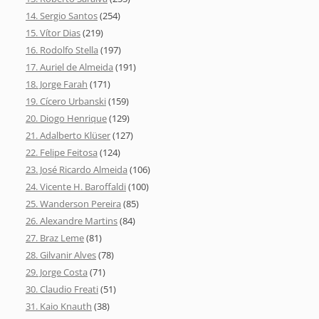
14. Sergio Santos
(254)
15. Vítor Dias
(219)
16. Rodolfo Stella
(197)
17. Auriel de Almeida
(191)
18. Jorge Farah
(171)
19. Cícero Urbanski
(159)
20. Diogo Henrique
(129)
21. Adalberto Klüser
(127)
22. Felipe Feitosa
(124)
23. José Ricardo Almeida
(106)
24. Vicente H. Baroffaldi
(100)
25. Wanderson Pereira
(85)
26. Alexandre Martins
(84)
27. Braz Leme
(81)
28. Gilvanir Alves
(78)
29. Jorge Costa
(71)
30. Claudio Freati
(51)
31. Kaio Knauth
(38)