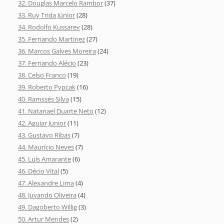
32. Douglas Marcelo Rambor
(37)
33. Ruy Trida Júnior
(28)
34. Rodolfo Kussarev
(28)
35. Fernando Martinez
(27)
36. Marcos Galves Moreira
(24)
37. Fernando Alécio
(23)
38. Celso Franco
(19)
39. Roberto Pypcak
(16)
40. Ramssés Silva
(15)
41. Natanael Duarte Neto
(12)
42. Aguiar Junior
(11)
43. Gustavo Ribas
(7)
44. Maurício Neves
(7)
45. Luís Amarante
(6)
46. Décio Vital
(5)
47. Alexandre Lima
(4)
48. Juvando Oliveira
(4)
49. Dagoberto Willig
(3)
50. Artur Mendes
(2)