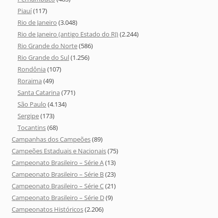
Piauí
(117)
Rio de Janeiro
(3.048)
Rio de Janeiro (antigo Estado do RJ)
(2.244)
Rio Grande do Norte
(586)
Rio Grande do Sul
(1.256)
Rondônia
(107)
Roraima
(49)
Santa Catarina
(771)
São Paulo
(4.134)
Sergipe
(173)
Tocantins
(68)
Campanhas dos Campeões
(89)
Campeões Estaduais e Nacionais
(75)
Campeonato Brasileiro – Série A
(13)
Campeonato Brasileiro – Série B
(23)
Campeonato Brasileiro – Série C
(21)
Campeonato Brasileiro – Série D
(9)
Campeonatos Históricos
(2.206)