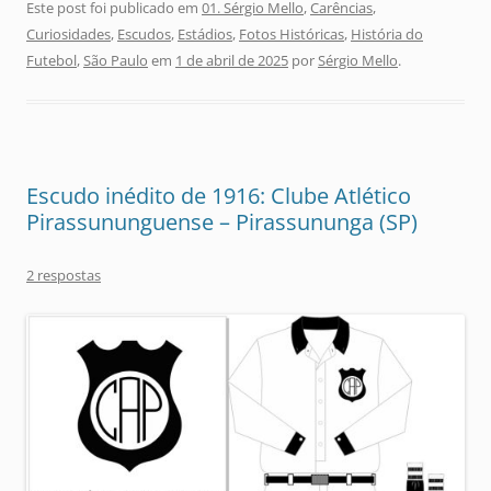
Este post foi publicado em
01. Sérgio Mello
,
Carências
,
Curiosidades
,
Escudos
,
Estádios
,
Fotos Históricas
,
História do
Futebol
,
São Paulo
em
1 de abril de 2025
por
Sérgio Mello
.
Escudo inédito de 1916: Clube Atlético
Pirassununguense – Pirassununga (SP)
2 respostas