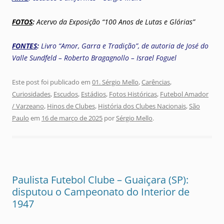
FOTOS
:
Acervo da Exposição “100 Anos de Lutas e Glórias”
FONTES
:
Livro “Amor, Garra e Tradição”, de autoria de José do
Valle Sundfeld – Roberto Bragagnollo – Israel Foguel
Este post foi publicado em
01. Sérgio Mello
,
Carências
,
Curiosidades
,
Escudos
,
Estádios
,
Fotos Históricas
,
Futebol Amador
/ Varzeano
,
Hinos de Clubes
,
História dos Clubes Nacionais
,
São
Paulo
em
16 de março de 2025
por
Sérgio Mello
.
Paulista Futebol Clube – Guaiçara (SP):
disputou o Campeonato do Interior de
1947