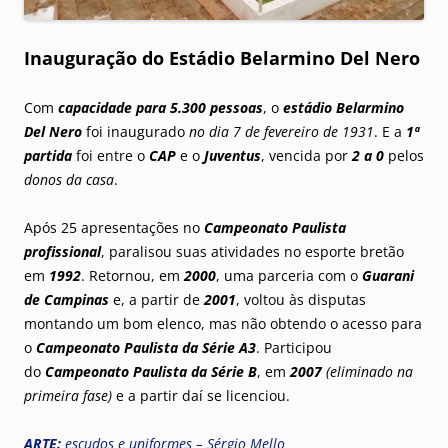
Inauguração do Estádio Belarmino Del Nero
Com
capacidade para 5.300 pessoas
, o
estádio Belarmino
Del Nero
foi inaugurado
no dia 7 de fevereiro de 1931
. E a
1ª
partida
foi entre o
CAP
e o
Juventus
, vencida por
2 a 0
pelos
donos da casa
.
Após 25 apresentações no
Campeonato Paulista
profissional
, paralisou suas atividades no esporte bretão
em
1992
. Retornou, em
2000
, uma parceria com o
Guarani
de Campinas
e, a partir de
2001
, voltou às disputas
montando um bom elenco, mas não obtendo o acesso para
o
Campeonato Paulista da Série A3
. Participou
do
Campeonato Paulista da Série B
, em
2007
(eliminado na
primeira fase)
e a partir daí se licenciou.
ARTE
:
escudos e uniformes – Sérgio Mello