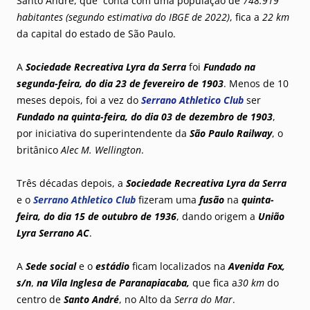
Santo André, que conta com uma população de
748.919
habitantes (segundo estimativa do IBGE de 2022)
, fica a
22 km
da capital do estado de São Paulo.
A
Sociedade Recreativa Lyra da Serra
foi
Fundado na
segunda-feira, do dia 23 de fevereiro de 1903
. Menos de 10
meses depois, foi a vez do
Serrano Athletico Club
ser
Fundado
na quinta-feira, do dia 03 de dezembro de 1903
,
por iniciativa do superintendente da
São Paulo Railway
, o
britânico
Alec M. Wellington
.
Três décadas depois, a
Sociedade Recreativa Lyra da Serra
e o
Serrano Athletico Club
fizeram uma
fusão
na
quinta-
feira, do dia 15 de outubro de 1936
, dando origem a
União
Lyra Serrano AC
.
A
Sede social
e o
estádio
ficam localizados na
Avenida Fox,
s/n
,
na Vila Inglesa de Paranapiacaba,
que fica a
30 km
do
centro de
Santo André
, no Alto da
Serra do Mar
.