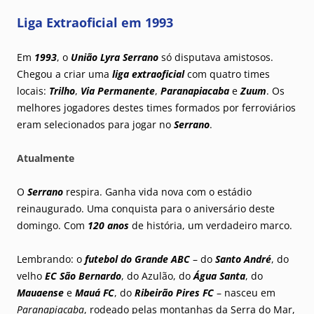
Liga Extraoficial em 1993
Em
1993
, o
União Lyra Serrano
só disputava amistosos.
Chegou a criar uma
liga extraoficial
com quatro times
locais:
Trilho
,
Via Permanente
,
Paranapiacaba
e
Zuum
. Os
melhores jogadores destes times formados por ferroviários
eram selecionados para jogar no
Serrano
.
Atualmente
O
Serrano
respira. Ganha vida nova com o estádio
reinaugurado. Uma conquista para o aniversário deste
domingo. Com
120 anos
de história, um verdadeiro marco.
Lembrando: o
futebol do Grande ABC
– do
Santo André
, do
velho
EC São Bernardo
, do Azulão, do
Água Santa
, do
Mauaense
e
Mauá FC
, do
Ribeirão Pires FC
– nasceu em
Paranapiacaba
, rodeado pelas montanhas da Serra do Mar,