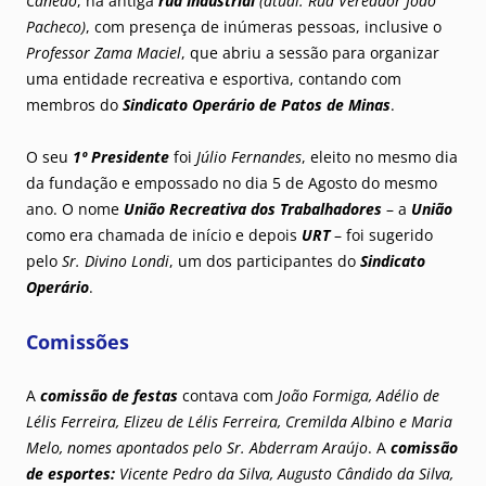
Canedo
, na antiga
rua Industrial
(atual: Rua Vereador João
Pacheco)
, com presença de inúmeras pessoas, inclusive o
Professor Zama Maciel
, que abriu a sessão para organizar
uma entidade recreativa e esportiva, contando com
membros do
Sindicato Operário de Patos de Minas
.
O seu
1º Presidente
foi
Júlio Fernandes
, eleito no mesmo dia
da fundação e empossado no dia 5 de Agosto do mesmo
ano. O nome
União Recreativa dos Trabalhadores
– a
União
como era chamada de início e depois
URT
– foi sugerido
pelo
Sr. Divino Londi
, um dos participantes do
Sindicato
Operário
.
Comissões
A
comissão de festas
contava com
João Formiga, Adélio de
Lélis Ferreira, Elizeu de Lélis Ferreira, Cremilda Albino e Maria
Melo, nomes apontados pelo Sr. Abderram Araújo
. A
comissão
de esportes:
Vicente Pedro da Silva, Augusto Cândido da Silva,