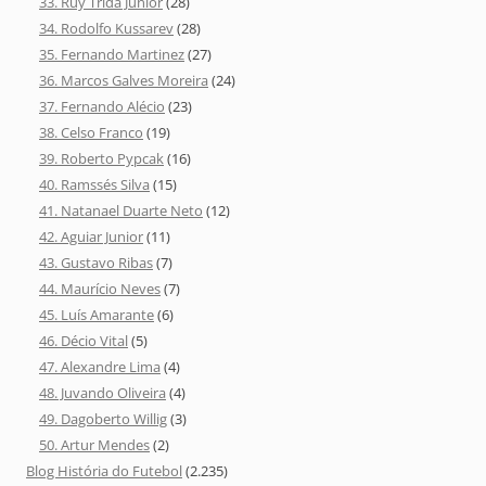
33. Ruy Trida Júnior
(28)
34. Rodolfo Kussarev
(28)
35. Fernando Martinez
(27)
36. Marcos Galves Moreira
(24)
37. Fernando Alécio
(23)
38. Celso Franco
(19)
39. Roberto Pypcak
(16)
40. Ramssés Silva
(15)
41. Natanael Duarte Neto
(12)
42. Aguiar Junior
(11)
43. Gustavo Ribas
(7)
44. Maurício Neves
(7)
45. Luís Amarante
(6)
46. Décio Vital
(5)
47. Alexandre Lima
(4)
48. Juvando Oliveira
(4)
49. Dagoberto Willig
(3)
50. Artur Mendes
(2)
Blog História do Futebol
(2.235)