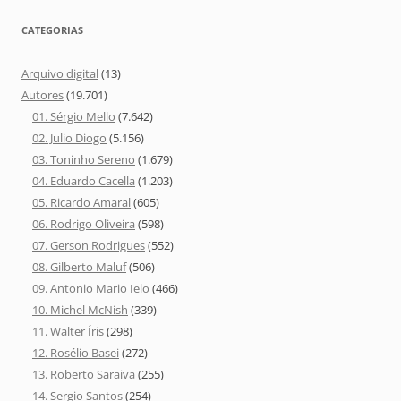
CATEGORIAS
Arquivo digital
(13)
Autores
(19.701)
01. Sérgio Mello
(7.642)
02. Julio Diogo
(5.156)
03. Toninho Sereno
(1.679)
04. Eduardo Cacella
(1.203)
05. Ricardo Amaral
(605)
06. Rodrigo Oliveira
(598)
07. Gerson Rodrigues
(552)
08. Gilberto Maluf
(506)
09. Antonio Mario Ielo
(466)
10. Michel McNish
(339)
11. Walter Íris
(298)
12. Rosélio Basei
(272)
13. Roberto Saraiva
(255)
14. Sergio Santos
(254)