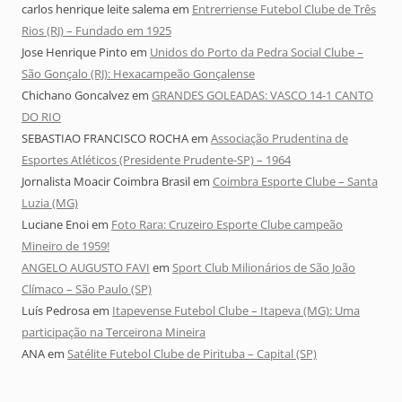
carlos henrique leite salema
em
Entrerriense Futebol Clube de Três
Rios (RJ) – Fundado em 1925
Jose Henrique Pinto
em
Unidos do Porto da Pedra Social Clube –
São Gonçalo (RJ): Hexacampeão Gonçalense
Chichano Goncalvez
em
GRANDES GOLEADAS: VASCO 14-1 CANTO
DO RIO
SEBASTIAO FRANCISCO ROCHA
em
Associação Prudentina de
Esportes Atléticos (Presidente Prudente-SP) – 1964
Jornalista Moacir Coimbra Brasil
em
Coimbra Esporte Clube – Santa
Luzia (MG)
Luciane Enoi
em
Foto Rara: Cruzeiro Esporte Clube campeão
Mineiro de 1959!
ANGELO AUGUSTO FAVI
em
Sport Club Milionários de São João
Clímaco – São Paulo (SP)
Luís Pedrosa
em
Itapevense Futebol Clube – Itapeva (MG): Uma
participação na Terceirona Mineira
ANA
em
Satélite Futebol Clube de Pirituba – Capital (SP)