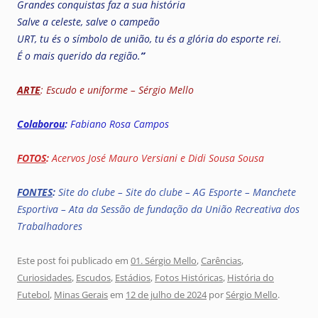
Grandes conquistas faz a sua história
Salve a celeste, salve o campeão
URT, tu és o símbolo de união, tu és a glória do esporte rei.
É o mais querido da região.
”
ARTE
: Escudo e uniforme – Sérgio Mello
Colaborou
:
Fabiano Rosa Campos
FOTOS
:
Acervos José Mauro Versiani e Didi Sousa Sousa
FONTES
:
Site do clube – Site do clube – AG Esporte – Manchete
Esportiva
–
Ata da Sessão de fundação da União Recreativa dos
Trabalhadores
Este post foi publicado em
01. Sérgio Mello
,
Carências
,
Curiosidades
,
Escudos
,
Estádios
,
Fotos Históricas
,
História do
Futebol
,
Minas Gerais
em
12 de julho de 2024
por
Sérgio Mello
.