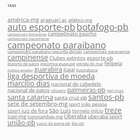
TAGS
américa-mg
araguari ac
atlético-mg
auto esporte-pb
botafogo-pb
campeonato gaúcho
campeonato fluminense
campeonato maranhense
campeonato paraibano
campeonato paraibano segunda divisão
campeonato paranaense
campinense
Clubes extintos
esporte-pb
felipeia
esporte de patos
esportiva guaxupé
estrela do mar
guarabira
itajaí
ituiutabana
futebol amador
liga desportiva de moeda
marcílio dias
nacional de cabedelo
palmeiras-pb
nacional de patos
oitizeiro
red cross
santos-pb
santa catarina
santa cruz-pb
sete de setembro-mg
sport joão pessoa
treze
São Luís
sport juiz de fora
torneio início
Uberaba
tupi-mg
uberaba sport
tupynambás-mg
união-pb
vasco da gama-pb
íbis-pb