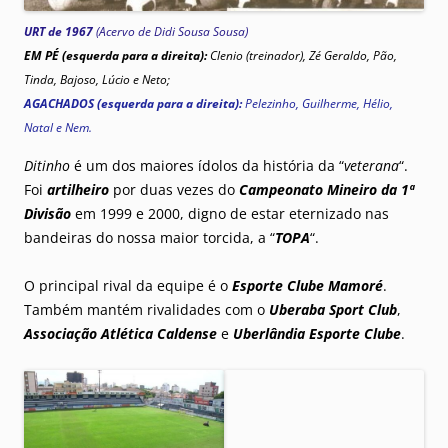
URT de 1967
(Acervo de
Didi Sousa Sousa)
EM PÉ (esquerda para a direita):
Clenio (treinador), Zé Geraldo, Pão,
Tinda, Bajoso, Lúcio e Neto;
AGACHADOS (esquerda para a direita):
Pelezinho, Guilherme, Hélio,
Natal e Nem.
Ditinho
é um dos maiores ídolos da história da “
veterana
“.
Foi
artilheiro
por duas vezes do
Campeonato Mineiro da 1ª
Divisão
em 1999 e 2000, digno de estar eternizado nas
bandeiras do nossa maior torcida, a “
TOPA
“.
O principal rival da equipe é o
Esporte Clube Mamoré
.
Também mantém rivalidades com o
Uberaba Sport Club
,
Associação Atlética Caldense
e
Uberlândia Esporte Clube
.