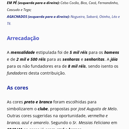
EM PÉ (esquerda para a direita):
Celso Cocão, Bico, Cacá, Fernandinho,
Cascudo e Tega;
AGACHADOS (esquerda para a direita):
Nogueira, Sabará, Otinho, Léo e
Tê.
Arrecadação
A
mensalidade
estipulada foi de
5 mil réis
para os
homens
e de
2 mil e 500 réis
para as
senhoras
e
senhoritas
. A
jóia
para os não fundadores era de
8 mil réis
, sendo isento os
fundadores
desta contribuição.
As cores
As cores
preto e branco
foram escolhidas para
simbolizarem o
clube
, propostas por
José Augusto de Melo
.
Outras cores sugeridas na oportunidade,
vermelha e
branca, azul e amarelo
. Segundo o
Sr. Messias Feliciano
em