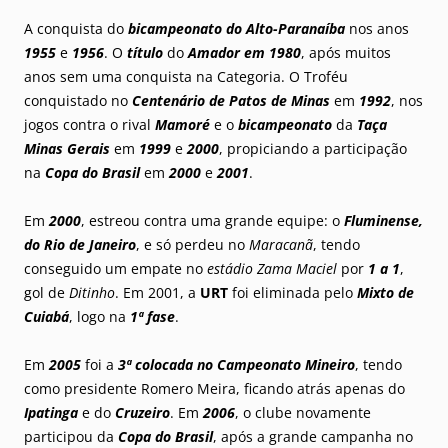
A conquista do
bicampeonato do Alto-Paranaíba
nos anos
1955
e
1956
. O
título
do
Amador em 1980
, após muitos
anos sem uma conquista na Categoria. O Troféu
conquistado no
Centenário de Patos de Minas
em
1992
, nos
jogos contra o rival
Mamoré
e o
bicampeonato
da
Taça
Minas Gerais
em
1999
e
2000
, propiciando a participação
na
Copa do Brasil
em
2000
e
2001
.
Em
2000
, estreou contra uma grande equipe: o
Fluminense,
do Rio de Janeiro
, e só perdeu no
Maracanã
, tendo
conseguido um empate no
estádio Zama Maciel
por
1 a 1
,
gol de
Ditinho
. Em 2001, a
URT
foi eliminada pelo
Mixto de
Cuiabá
, logo na
1ª fase
.
Em
2005
foi a
3ª colocada no Campeonato Mineiro
, tendo
como presidente Romero Meira, ficando atrás apenas do
Ipatinga
e do
Cruzeiro
. Em
2006
, o clube novamente
participou da
Copa do Brasil
, após a grande campanha no