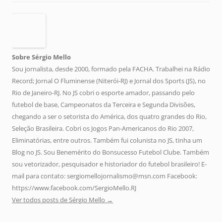
Sobre Sérgio Mello
Sou jornalista, desde 2000, formado pela FACHA. Trabalhei na Rádio
Record; Jornal O Fluminense (Niterói-RJ) e Jornal dos Sports (JS), no
Rio de Janeiro-RJ. No JS cobri o esporte amador, passando pelo
futebol de base, Campeonatos da Terceira e Segunda Divisões,
chegando a ser o setorista do América, dos quatro grandes do Rio,
Seleção Brasileira. Cobri os Jogos Pan-Americanos do Rio 2007,
Eliminatórias, entre outros. Também fui colunista no JS, tinha um
Blog no JS. Sou Benemérito do Bonsucesso Futebol Clube. Também
sou vetorizador, pesquisador e historiador do futebol brasileiro! E-
mail para contato: sergiomellojornalismo@msn.com Facebook:
https://www.facebook.com/SergioMello.RJ
Ver todos posts de Sérgio Mello
→