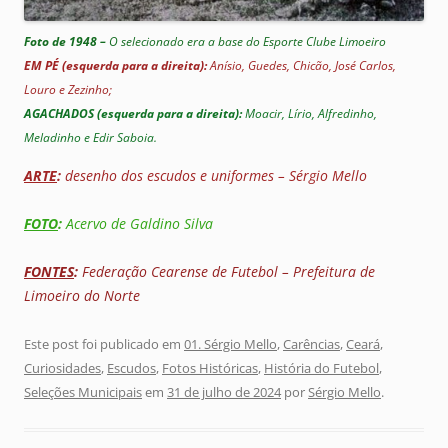
Foto de 1948 –
O selecionado era a base do Esporte Clube Limoeiro
EM PÉ (esquerda para a direita):
Anísio, Guedes, Chicão, José Carlos,
Louro e Zezinho;
AGACHADOS (esquerda para a direita):
Moacir, Lírio, Alfredinho,
Meladinho e Edir Saboia.
ARTE
:
desenho dos escudos e uniformes – Sérgio Mello
FOTO
:
Acervo de Galdino Silva
FONTES
:
Federação Cearense de Futebol – Prefeitura de
Limoeiro do Norte
Este post foi publicado em
01. Sérgio Mello
,
Carências
,
Ceará
,
Curiosidades
,
Escudos
,
Fotos Históricas
,
História do Futebol
,
Seleções Municipais
em
31 de julho de 2024
por
Sérgio Mello
.