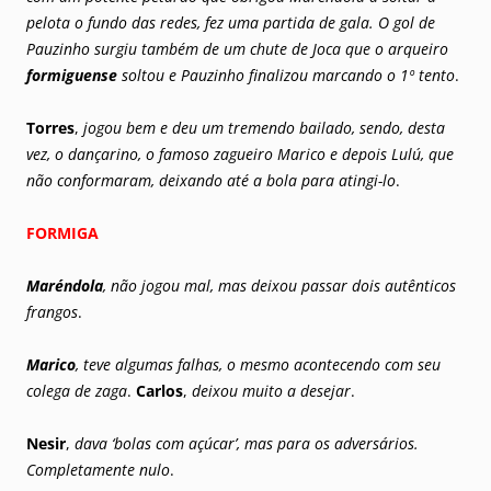
pelota o fundo das redes, fez uma partida de gala. O gol de
Pauzinho surgiu também de um chute de Joca que o arqueiro
formiguense
soltou e Pauzinho finalizou marcando o 1º tento
.
Torres
,
jogou bem e deu um tremendo bailado, sendo, desta
vez, o dançarino, o famoso zagueiro Marico e depois Lulú, que
não conformaram, deixando até a bola para atingi-lo
.
FORMIGA
Maréndola
, não jogou mal, mas deixou passar dois autênticos
frangos
.
Marico
, teve algumas falhas, o mesmo acontecendo com seu
colega de zaga
.
Carlos
,
deixou muito a desejar
.
Nesir
,
dava ‘bolas com açúcar’, mas para os adversários.
Completamente nulo
.