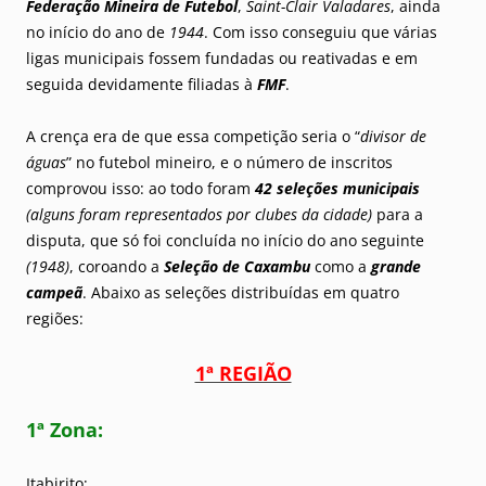
Federação Mineira de Futebol
,
Saint-Clair Valadares
, ainda
no início do ano de
1944
. Com isso conseguiu que várias
ligas municipais fossem fundadas ou reativadas e em
seguida devidamente filiadas à
FMF
.
A crença era de que essa competição seria o “
divisor de
águas
” no futebol mineiro, e o número de inscritos
comprovou isso: ao todo foram
42 seleções municipais
(alguns foram representados por clubes da cidade)
para a
disputa, que só foi concluída no início do ano seguinte
(1948)
, coroando a
Seleção de Caxambu
como a
grande
campeã
. Abaixo as seleções distribuídas em quatro
regiões:
1ª REGIÃO
1ª Zona:
Itabirito;