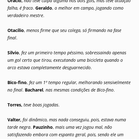
Orácio,
não teve culpa alguma nos dois gols, mas teve atuação
falha, é fraco
.
Geraldo
,
o melhor em campo, jogando como
verdadeiro mestre
.
Otacílio
,
menos firme que seu colega, só firmando na fase
final
.
Silvio
,
fez um primeiro tempo péssimo, sobressaindo apenas
um gol certo que tirou, executando uma bicicleta quando o
arco estava completamente desguarnecido
.
Bico-fino
,
fez um 1º tempo regular, melhorando sensivelmente
no final
.
Bacharel
,
nas mesmas condições de Bico-fino
.
Torres,
teve boas jogadas
.
Valter,
foi dinâmico, mas nada conseguiu, pois, estava numa
tarde negra
.
Pauzinho
,
mais uma vez jogou mal, não
satisfazendo embora com espanto geral, pois, sendo ele um