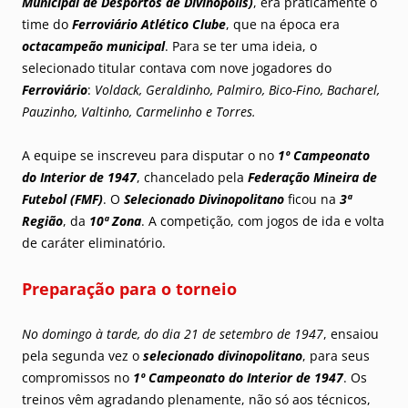
Municipal de Desportos de Divinópolis)
, era praticamente o
time do
Ferroviário Atlético Clube
, que na época era
octacampeão municipal
. Para se ter uma ideia, o
selecionado titular contava com nove jogadores do
Ferroviário
:
Voldack, Geraldinho, Palmiro, Bico-Fino, Bacharel,
Pauzinho, Valtinho, Carmelinho e Torres.
A equipe se inscreveu para disputar o no
1º
Campeonato
do Interior de 1947
, chancelado pela
Federação Mineira de
Futebol (FMF)
. O
Selecionado Divinopolitano
ficou na
3ª
Região
, da
10ª Zona
. A competição, com jogos de ida e volta
de caráter eliminatório.
Preparação para o torneio
No domingo à tarde, do dia 21 de setembro de 1947
, ensaiou
pela segunda vez o
selecionado divinopolitano
, para seus
compromissos no
1º
Campeonato do Interior de 1947
. Os
treinos vêm agradando plenamente, não só aos técnicos,