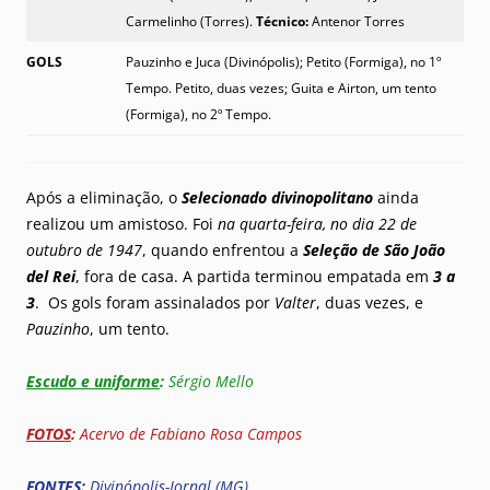
Carmelinho (Torres).
Técnico:
Antenor Torres
GOLS
Pauzinho e Juca (Divinópolis); Petito (Formiga), no 1º
Tempo. Petito, duas vezes; Guita e Airton, um tento
(Formiga), no 2º Tempo.
Após a eliminação, o
Selecionado divinopolitano
ainda
realizou um amistoso. Foi
na quarta-feira, no dia 22 de
outubro de 1947
, quando enfrentou a
Seleção de São João
del Rei
, fora de casa. A partida terminou empatada em
3 a
3
. Os gols foram assinalados por
Valter
, duas vezes, e
Pauzinho
, um tento.
Escudo e uniforme
:
Sérgio Mello
FOTOS
:
Acervo de Fabiano Rosa Campos
FONTES
:
Divinópolis-Jornal (MG)