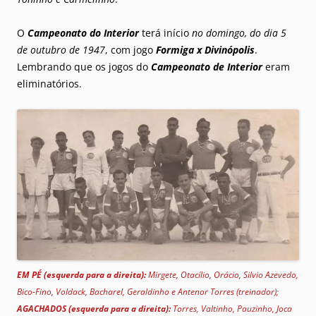
O
Campeonato do Interior
terá início
no domingo, do dia 5
de outubro de 1947
, com jogo
Formiga x Divinópolis
.
Lembrando que os jogos do
Campeonato de Interior
eram
eliminatórios.
EM PÉ (esquerda para a direita):
Mirgete,
Otacílio, Orácio, Silvio Azevedo,
Bico-Fino, Voldack, Bacharel, Geraldinho e Antenor Torres (treinador);
AGACHADOS (esquerda para a direita):
Torres, Valtinho, Pauzinho, Joca