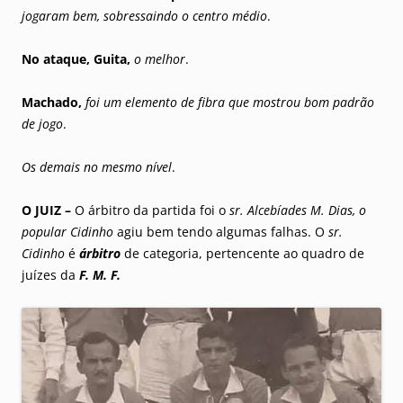
jogaram bem, sobressaindo o centro médio
.
No ataque,
Guita,
o melhor
.
Machado,
foi um elemento de fibra que mostrou bom padrão
de jogo
.
Os demais no mesmo nível
.
O JUIZ –
O árbitro da partida foi o
sr. Alcebíades M. Dias, o
popular Cidinho
agiu bem tendo algumas falhas. O
sr.
Cidinho
é
árbitro
de categoria, pertencente ao quadro de
juízes da
F. M. F.