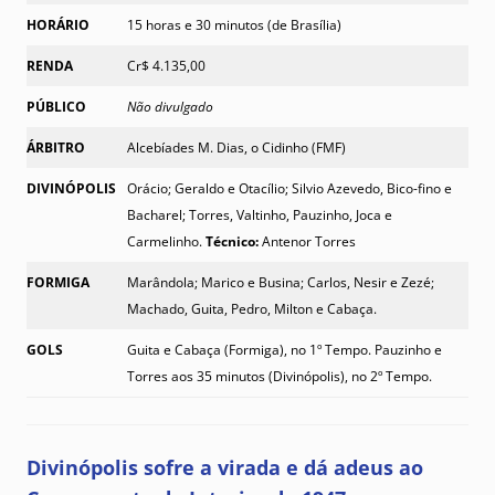
HORÁRIO
15 horas e 30 minutos (de Brasília)
RENDA
Cr$ 4.135,00
PÚBLICO
Não divulgado
ÁRBITRO
Alcebíades M. Dias, o Cidinho (FMF)
DIVINÓPOLIS
Orácio; Geraldo e Otacílio; Silvio Azevedo, Bico-fino e
Bacharel; Torres, Valtinho, Pauzinho, Joca e
Carmelinho.
Técnico:
Antenor Torres
FORMIGA
Marândola; Marico e Busina; Carlos, Nesir e Zezé;
Machado, Guita, Pedro, Milton e Cabaça.
GOLS
Guita e Cabaça (Formiga), no 1º Tempo. Pauzinho e
Torres aos 35 minutos (Divinópolis), no 2º Tempo.
Divinópolis sofre a virada e dá adeus ao