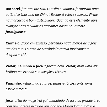
Bacharel
,
juntamente com Otacílio e Voldack, formaram uma
autêntica ‘muralha da China’. Bacharel esteve soberbo. Firme
na marcação e bom distribuidor. Quando este elemento quis
avançar para auxiliar os atacantes nasceu o 2º tento
formiguense
.
Carmelo
,
fraco em excesso, perdendo nada menos de 3 gols
um dos quais o arco de Marándola estava inteiramente
desguarnecido
.
Valter, Paulinho e Joca
jogaram bem
.
Valter
, mais uma vez
brilhou mostrando sua invejável técnica
.
Pauzinho
,
retificando suas péssimas exibições anteriores
esteve infernal
.
Joca
,
além do magistral gol assinalado de fora da grande área
com um potente petardo que obrigou Maréndola a soltar a