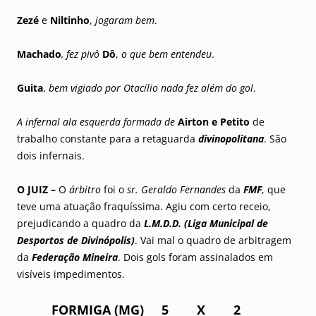
Zezé
e
Niltinho
,
jogaram bem
.
Machado
, fez pivô
Dô
,
o que bem entendeu
.
Guita
,
bem vigiado por Otacílio nada fez além do gol
.
A infernal ala esquerda formada de
Airton e Petito
de
trabalho constante para a retaguarda
divinopolitana
. São
dois infernais.
O JUIZ –
O
árbitro
foi o
sr. Geraldo Fernandes
da
FMF
, que
teve uma atuação fraquíssima. Agiu com certo receio,
prejudicando a quadro da
L.M.D.D. (Liga Municipal de
Desportos de Divinópolis)
. Vai mal o quadro de arbitragem
da
Federação Mineira
. Dois gols foram assinalados em
visíveis impedimentos.
FORMIGA (MG) 5 X 2