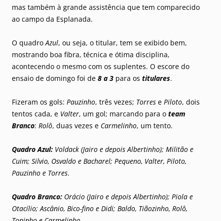
mas também à grande assistência que tem comparecido
ao campo da Esplanada.
O quadro
Azul
, ou seja, o titular, tem se exibido bem,
mostrando boa fibra, técnica e ótima disciplina,
acontecendo o mesmo com os suplentes. O escore do
ensaio de domingo foi de
8 a 3
para os
titulares
.
Fizeram os gols:
Pauzinho
, três vezes;
Torres
e
Piloto
, dois
tentos cada, e
Valter
, um gol; marcando para o
team
Branco
:
Rolô
, duas vezes e
Carmelinho
, um tento.
Quadro Azul:
Voldack (Jairo e depois Albertinho); Militão e
Cuim; Silvio, Osvaldo e Bacharel; Pequeno, Valter, Piloto,
Pauzinho e Torres
.
Quadro Branco:
Orácio (Jairo e depois Albertinho); Piola e
Otacílio; Ascânio, Bico-fino e Didi; Baldo, Tiãozinho, Rolô,
Toninho e Carmelinho
.