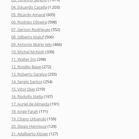
04. Eduardo Cacella
(1.203)
05. Ricardo Amaral
(605)
06. Rodrigo Oliveira
(598)
07. Gerson Rodrigues
(552)
08. Gilberto Maluf
(506)
09. Antonio Mario Ielo
(466)
10. Michel McNish
(339)
11. Walter Íris
(298)
12. Rosélio Basei
(272)
13. Roberto Saraiva
(255)
14. Sergio Santos
(254)
15. Vítor Dias
(219)
16. Rodolfo Stella
(197)
17. Auriel de Almeida
(191)
18. Jorge Farah
(171)
19. Cícero Urbanski
(159)
20. Diogo Henrique
(129)
21. Adalberto Klüser
(127)