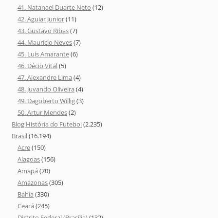
41. Natanael Duarte Neto
(12)
42. Aguiar Junior
(11)
43. Gustavo Ribas
(7)
44. Maurício Neves
(7)
45. Luís Amarante
(6)
46. Décio Vital
(5)
47. Alexandre Lima
(4)
48. Juvando Oliveira
(4)
49. Dagoberto Willig
(3)
50. Artur Mendes
(2)
Blog História do Futebol
(2.235)
Brasil
(16.194)
Acre
(150)
Alagoas
(156)
Amapá
(70)
Amazonas
(305)
Bahia
(330)
Ceará
(245)
Distrito Federal (Brasília)
(132)