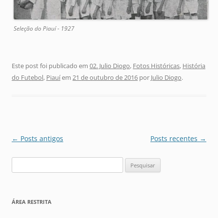
Seleção do Piauí - 1927
Este post foi publicado em
02. Julio Diogo
,
Fotos Históricas
,
História
do Futebol
,
Piauí
em
21 de outubro de 2016
por
Julio Diogo
.
Navegação
←
Posts antigos
Posts recentes
→
de
Pesquisar
posts
por:
ÁREA RESTRITA