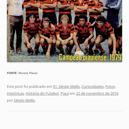
FONTE:
Revista Placar
Este post foi publicado em
01. Sérgio Mello
,
Curiosidades
,
Fotos
Históricas
,
História do Futebol
,
Piauí
em
22 de novembro de 2016
por
Sérgio Mello
.