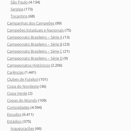
São Paulo
(4.134)
Sergipe
(173)
Tocantins
(68)
Campanhas dos Campeões
(89)
Campeões Estaduais e Nacionais
(75)
Campeonato Brasileiro – Série A
(13)
Campeonato Brasileiro – Série B
(23)
Campeonato Brasileiro – Série C
(21)
Campeonato Brasileiro – Série D
(9)
Campeonatos Históricos
(2.206)
Carências
(1.441)
Clubes de Futebol
(101)
Copa do Nordeste
(36)
Copa Verde
(2)
Copas do Mundo
(109)
Curiosidades
(4.594)
Escudos
(6.411)
Estádios
(375)
Inaugurações
(66)