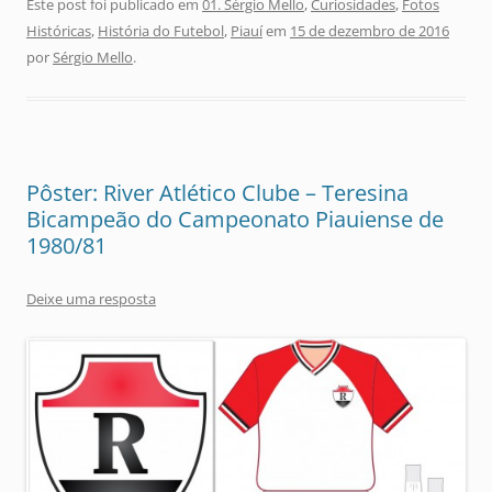
Este post foi publicado em
01. Sérgio Mello
,
Curiosidades
,
Fotos
Históricas
,
História do Futebol
,
Piauí
em
15 de dezembro de 2016
por
Sérgio Mello
.
Pôster: River Atlético Clube – Teresina
Bicampeão do Campeonato Piauiense de
1980/81
Deixe uma resposta