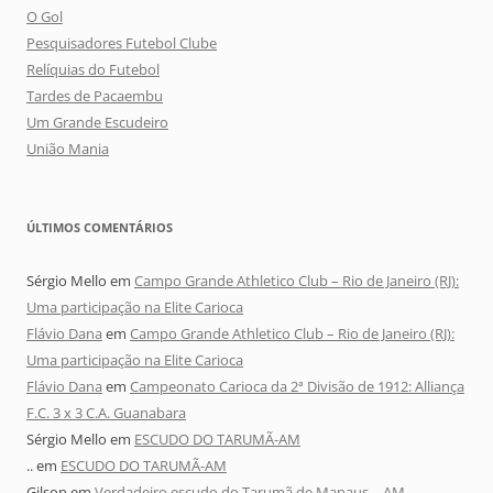
O Gol
Pesquisadores Futebol Clube
Relíquias do Futebol
Tardes de Pacaembu
Um Grande Escudeiro
União Mania
ÚLTIMOS COMENTÁRIOS
Sérgio Mello
em
Campo Grande Athletico Club – Rio de Janeiro (RJ):
Uma participação na Elite Carioca
Flávio Dana
em
Campo Grande Athletico Club – Rio de Janeiro (RJ):
Uma participação na Elite Carioca
Flávio Dana
em
Campeonato Carioca da 2ª Divisão de 1912: Alliança
F.C. 3 x 3 C.A. Guanabara
Sérgio Mello
em
ESCUDO DO TARUMÃ-AM
..
em
ESCUDO DO TARUMÃ-AM
Gilson
em
Verdadeiro escudo do Tarumã de Manaus – AM