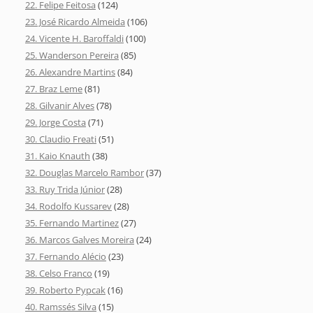
22. Felipe Feitosa
(124)
23. José Ricardo Almeida
(106)
24. Vicente H. Baroffaldi
(100)
25. Wanderson Pereira
(85)
26. Alexandre Martins
(84)
27. Braz Leme
(81)
28. Gilvanir Alves
(78)
29. Jorge Costa
(71)
30. Claudio Freati
(51)
31. Kaio Knauth
(38)
32. Douglas Marcelo Rambor
(37)
33. Ruy Trida Júnior
(28)
34. Rodolfo Kussarev
(28)
35. Fernando Martinez
(27)
36. Marcos Galves Moreira
(24)
37. Fernando Alécio
(23)
38. Celso Franco
(19)
39. Roberto Pypcak
(16)
40. Ramssés Silva
(15)