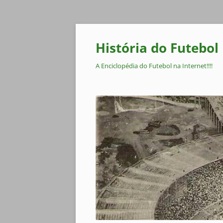
Pular
para
o
História do Futebol
conteúdo
A Enciclopédia do Futebol na Internet!!!!