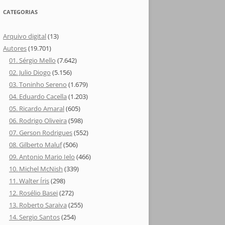
CATEGORIAS
Arquivo digital
(13)
Autores
(19.701)
01. Sérgio Mello
(7.642)
02. Julio Diogo
(5.156)
03. Toninho Sereno
(1.679)
04. Eduardo Cacella
(1.203)
05. Ricardo Amaral
(605)
06. Rodrigo Oliveira
(598)
07. Gerson Rodrigues
(552)
08. Gilberto Maluf
(506)
09. Antonio Mario Ielo
(466)
10. Michel McNish
(339)
11. Walter Íris
(298)
12. Rosélio Basei
(272)
13. Roberto Saraiva
(255)
14. Sergio Santos
(254)