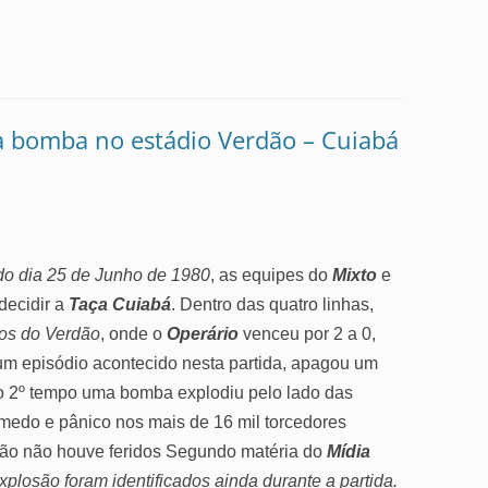
 bomba no estádio Verdão – Cuiabá
 do dia 25 de Junho de 1980
, as equipes do
Mixto
e
decidir a
Taça Cuiabá
. Dentro das quatro linhas,
cos do Verdão
, onde o
Operário
venceu por 2 a 0,
um episódio acontecido nesta partida, apagou um
 no 2º tempo uma bomba explodiu pelo lado das
medo e pânico nos mais de 16 mil torcedores
são não houve feridos
Segundo matéria do
Mídia
xplosão foram identificados ainda durante a partida.