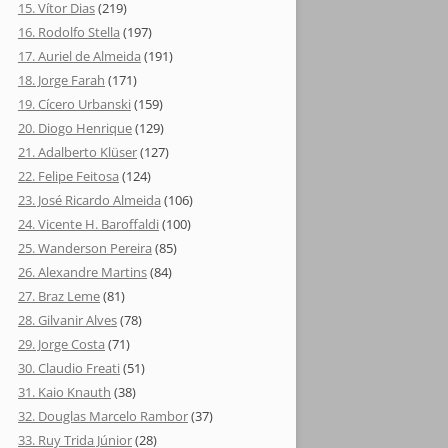
15. Vítor Dias
(219)
16. Rodolfo Stella
(197)
17. Auriel de Almeida
(191)
18. Jorge Farah
(171)
19. Cícero Urbanski
(159)
20. Diogo Henrique
(129)
21. Adalberto Klüser
(127)
22. Felipe Feitosa
(124)
23. José Ricardo Almeida
(106)
24. Vicente H. Baroffaldi
(100)
25. Wanderson Pereira
(85)
26. Alexandre Martins
(84)
27. Braz Leme
(81)
28. Gilvanir Alves
(78)
29. Jorge Costa
(71)
30. Claudio Freati
(51)
31. Kaio Knauth
(38)
32. Douglas Marcelo Rambor
(37)
33. Ruy Trida Júnior
(28)