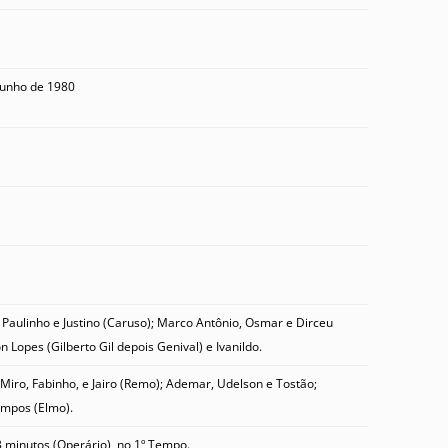
 Junho de 1980
, Paulinho e Justino (Caruso); Marco Antônio, Osmar e Dirceu
n Lopes (Gilberto Gil depois Genival) e Ivanildo.
, Miro, Fabinho, e Jairo (Remo); Ademar, Udelson e Tostão;
ampos (Elmo).
 minutos (Operário), no 1º Tempo.