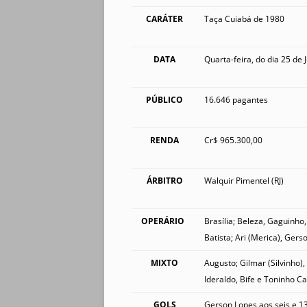
CARÁTER
Taça Cuiabá de 1980
DATA
Quarta-feira, do dia 25 de
PÚBLICO
16.646 pagantes
RENDA
Cr$ 965.300,00
ÁRBITRO
Walquir Pimentel (RJ)
OPERÁRIO
Brasília; Beleza, Gaguinho
Batista; Ari (Merica), Gerso
MIXTO
Augusto; Gilmar (Silvinho)
Ideraldo, Bife e Toninho C
GOLS
Gerson Lopes aos seis e 13