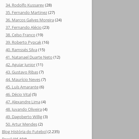
34. Rodolfo Kussarev
(28)
35. Fernando Martinez
(27)
36. Marcos Galves Moreira
(24)
37. Fernando Alécio
(23)
38. Celso Franco
(19)
39. Roberto Pypcak
(16)
40. Ramssés Silva
(15)
41. Natanael Duarte Neto
(12)
42. Aguiar Junior
(11)
43. Gustavo Ribas
(7)
44. Maurício Neves
(7)
45. Luís Amarante
(6)
46. Décio Vital
(5)
47. Alexandre Lima
(4)
48. Juvando Oliveira
(4)
49. Dagoberto Willig
(3)
50. Artur Mendes
(2)
Blog História do Futebol
(2.235)