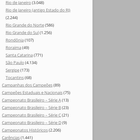
Rio de Janeiro
(3.048)
Rio de Janeiro (antigo Estado do RJ)
(2.244)
Rio Grande do Norte
(586)
Rio Grande do Sul
(1.256)
Rondônia
(107)
Roraima
(49)
Santa Catarina
(771)
São Paulo
(4.134)
Sergipe
(173)
Tocantins
(68)
Campanhas dos Campeões
(89)
Campeões Estaduais e Nacionais
(75)
Campeonato Brasileiro – Série A
(13)
Campeonato Brasileiro – Série B
(23)
Campeonato Brasileiro – Série C
(21)
Campeonato Brasileiro – Série D
(9)
Campeonatos Históricos
(2.206)
Carências
(1.441)