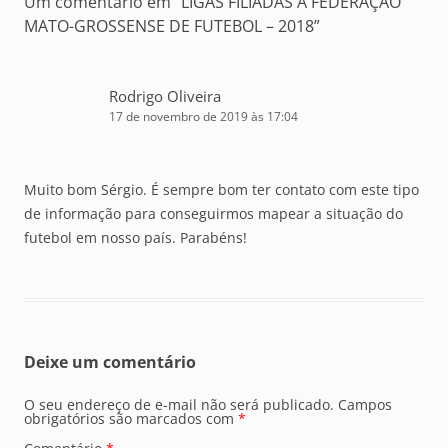
Um comentário em “
LIGAS FILIADAS À FEDERAÇÃO
MATO-GROSSENSE DE FUTEBOL – 2018
”
Rodrigo Oliveira
17 de novembro de 2019 às 17:04
Muito bom Sérgio. É sempre bom ter contato com este tipo
de informação para conseguirmos mapear a situação do
futebol em nosso país. Parabéns!
Deixe um comentário
O seu endereço de e-mail não será publicado.
Campos
obrigatórios são marcados com
*