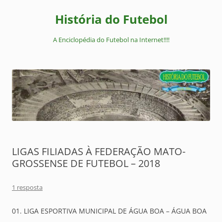
Pular
para
História do Futebol
o
conteúdo
A Enciclopédia do Futebol na Internet!!!!
LIGAS FILIADAS À FEDERAÇÃO MATO-
GROSSENSE DE FUTEBOL – 2018
1 resposta
01. LIGA ESPORTIVA MUNICIPAL DE ÁGUA BOA – ÁGUA BOA