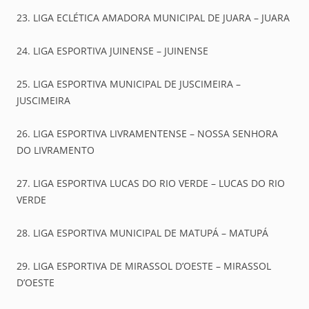
23. LIGA ECLÉTICA AMADORA MUNICIPAL DE JUARA – JUARA
24. LIGA ESPORTIVA JUINENSE – JUINENSE
25. LIGA ESPORTIVA MUNICIPAL DE JUSCIMEIRA –
JUSCIMEIRA
26. LIGA ESPORTIVA LIVRAMENTENSE – NOSSA SENHORA
DO LIVRAMENTO
27. LIGA ESPORTIVA LUCAS DO RIO VERDE – LUCAS DO RIO
VERDE
28. LIGA ESPORTIVA MUNICIPAL DE MATUPÁ – MATUPÁ
29. LIGA ESPORTIVA DE MIRASSOL D’OESTE – MIRASSOL
D’OESTE