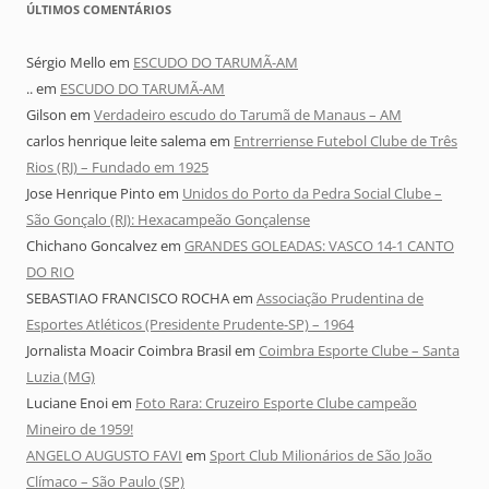
ÚLTIMOS COMENTÁRIOS
Sérgio Mello
em
ESCUDO DO TARUMÃ-AM
..
em
ESCUDO DO TARUMÃ-AM
Gilson
em
Verdadeiro escudo do Tarumã de Manaus – AM
carlos henrique leite salema
em
Entrerriense Futebol Clube de Três
Rios (RJ) – Fundado em 1925
Jose Henrique Pinto
em
Unidos do Porto da Pedra Social Clube –
São Gonçalo (RJ): Hexacampeão Gonçalense
Chichano Goncalvez
em
GRANDES GOLEADAS: VASCO 14-1 CANTO
DO RIO
SEBASTIAO FRANCISCO ROCHA
em
Associação Prudentina de
Esportes Atléticos (Presidente Prudente-SP) – 1964
Jornalista Moacir Coimbra Brasil
em
Coimbra Esporte Clube – Santa
Luzia (MG)
Luciane Enoi
em
Foto Rara: Cruzeiro Esporte Clube campeão
Mineiro de 1959!
ANGELO AUGUSTO FAVI
em
Sport Club Milionários de São João
Clímaco – São Paulo (SP)