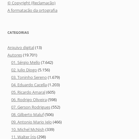
© Copyright (Reclamação)
A formatação da ortografia
CATEGORIAS
Arquivo digital
(13)
Autores
(19.701)
01. Sérgio Mello
(7.642)
02. Julio Diogo
(5.156)
03. Toninho Sereno
(1.679)
04. Eduardo Cacella
(1.203)
05. Ricardo Amaral
(605)
06. Rodrigo Oliveira
(598)
07. Gerson Rodrigues
(552)
08. Gilberto Maluf
(506)
09. Antonio Mario Ielo
(466)
10. Michel McNish
(339)
11. Walter Íris
(298)