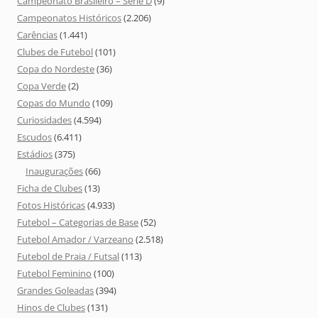
Campeonato Brasileiro – Série D
(9)
Campeonatos Históricos
(2.206)
Carências
(1.441)
Clubes de Futebol
(101)
Copa do Nordeste
(36)
Copa Verde
(2)
Copas do Mundo
(109)
Curiosidades
(4.594)
Escudos
(6.411)
Estádios
(375)
Inaugurações
(66)
Ficha de Clubes
(13)
Fotos Históricas
(4.933)
Futebol – Categorias de Base
(52)
Futebol Amador / Varzeano
(2.518)
Futebol de Praia / Futsal
(113)
Futebol Feminino
(100)
Grandes Goleadas
(394)
Hinos de Clubes
(131)