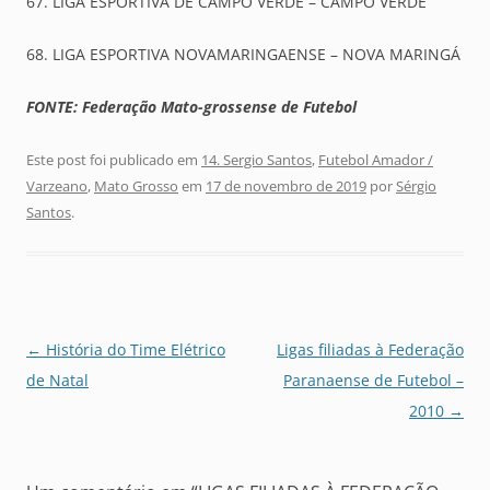
67. LIGA ESPORTIVA DE CAMPO VERDE – CAMPO VERDE
68. LIGA ESPORTIVA NOVAMARINGAENSE – NOVA MARINGÁ
FONTE: Federação Mato-grossense de Futebol
Este post foi publicado em
14. Sergio Santos
,
Futebol Amador /
Varzeano
,
Mato Grosso
em
17 de novembro de 2019
por
Sérgio
Santos
.
Navegação
←
História do Time Elétrico
Ligas filiadas à Federação
de
de Natal
Paranaense de Futebol –
posts
2010
→