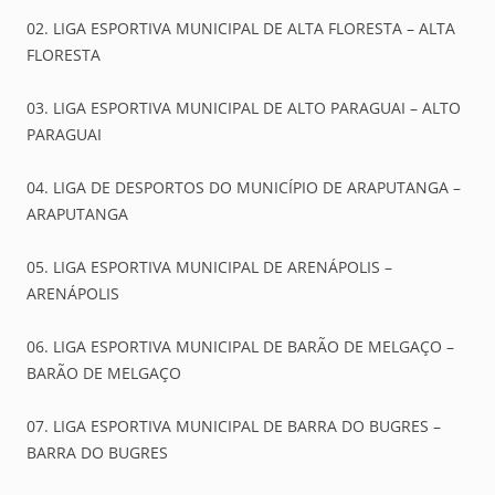
02. LIGA ESPORTIVA MUNICIPAL DE ALTA FLORESTA – ALTA
FLORESTA
03. LIGA ESPORTIVA MUNICIPAL DE ALTO PARAGUAI – ALTO
PARAGUAI
04. LIGA DE DESPORTOS DO MUNICÍPIO DE ARAPUTANGA –
ARAPUTANGA
05. LIGA ESPORTIVA MUNICIPAL DE ARENÁPOLIS –
ARENÁPOLIS
06. LIGA ESPORTIVA MUNICIPAL DE BARÃO DE MELGAÇO –
BARÃO DE MELGAÇO
07. LIGA ESPORTIVA MUNICIPAL DE BARRA DO BUGRES –
BARRA DO BUGRES