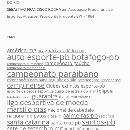
DO RIO
SEBASTIAO FRANCISCO ROCHA
em
Associação Prudentina de
Esportes Atléticos (Presidente Prudente-SP) – 1964
TAGS
américa-mg
araguari ac
atlético-mg
auto esporte-pb
botafogo-pb
campeonato gaúcho
campeonato fluminense
campeonato maranhense
campeonato paraibano
campeonato paraibano segunda divisão
campeonato paranaense
campinense
Clubes extintos
esporte-pb
felipeia
esporte de patos
esportiva guaxupé
estrela do mar
guarabira
itajaí
ituiutabana
futebol amador
liga desportiva de moeda
marcílio dias
nacional de cabedelo
palmeiras-pb
nacional de patos
oitizeiro
red cross
santos-pb
santa catarina
santa cruz-pb
sete de setembro-mg
sport joão pessoa