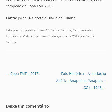
Com estes resultados o
MIXTO ESPORTE CLUBE
sagrou-se
campeão da Copa FMF 2018.
Fonte
: Jornal A Gazeta e Diário de Cuiabá
Este post foi publicado em
14. Sergio Santos
,
Campeonatos
Históricos
,
Mato Grosso
em
20 de agosto de 2019
por
Sérgio
Santos
.
Navegação
←
Copa FMF – 2017
Foto Histórica – Associação
de
Atlética Anapolina (Anápolis –
posts
GO) – 1948
→
Deixe um comentário