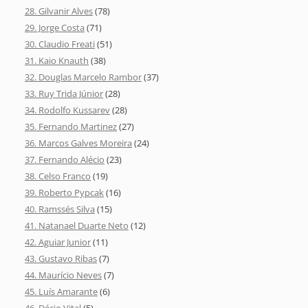
28. Gilvanir Alves
(78)
29. Jorge Costa
(71)
30. Claudio Freati
(51)
31. Kaio Knauth
(38)
32. Douglas Marcelo Rambor
(37)
33. Ruy Trida Júnior
(28)
34. Rodolfo Kussarev
(28)
35. Fernando Martinez
(27)
36. Marcos Galves Moreira
(24)
37. Fernando Alécio
(23)
38. Celso Franco
(19)
39. Roberto Pypcak
(16)
40. Ramssés Silva
(15)
41. Natanael Duarte Neto
(12)
42. Aguiar Junior
(11)
43. Gustavo Ribas
(7)
44. Maurício Neves
(7)
45. Luís Amarante
(6)
46. Décio Vital
(5)