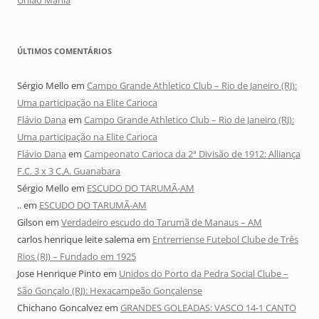
ÚLTIMOS COMENTÁRIOS
Sérgio Mello
em
Campo Grande Athletico Club – Rio de Janeiro (RJ):
Uma participação na Elite Carioca
Flávio Dana
em
Campo Grande Athletico Club – Rio de Janeiro (RJ):
Uma participação na Elite Carioca
Flávio Dana
em
Campeonato Carioca da 2ª Divisão de 1912: Alliança
F.C. 3 x 3 C.A. Guanabara
Sérgio Mello
em
ESCUDO DO TARUMÃ-AM
..
em
ESCUDO DO TARUMÃ-AM
Gilson
em
Verdadeiro escudo do Tarumã de Manaus – AM
carlos henrique leite salema
em
Entrerriense Futebol Clube de Três
Rios (RJ) – Fundado em 1925
Jose Henrique Pinto
em
Unidos do Porto da Pedra Social Clube –
São Gonçalo (RJ): Hexacampeão Gonçalense
Chichano Goncalvez
em
GRANDES GOLEADAS: VASCO 14-1 CANTO