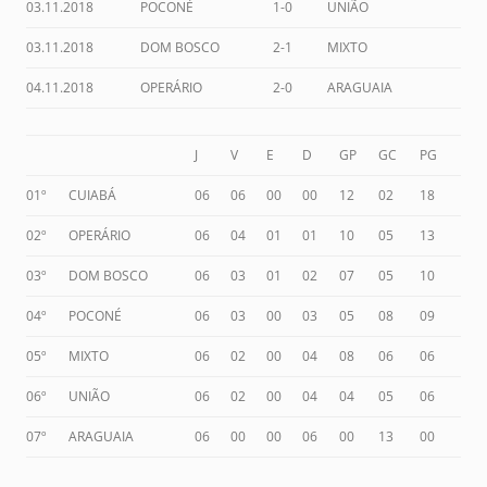
03.11.2018
POCONÉ
1-0
UNIÃO
03.11.2018
DOM BOSCO
2-1
MIXTO
04.11.2018
OPERÁRIO
2-0
ARAGUAIA
J
V
E
D
GP
GC
PG
01º
CUIABÁ
06
06
00
00
12
02
18
02º
OPERÁRIO
06
04
01
01
10
05
13
03º
DOM BOSCO
06
03
01
02
07
05
10
04º
POCONÉ
06
03
00
03
05
08
09
05º
MIXTO
06
02
00
04
08
06
06
06º
UNIÃO
06
02
00
04
04
05
06
07º
ARAGUAIA
06
00
00
06
00
13
00