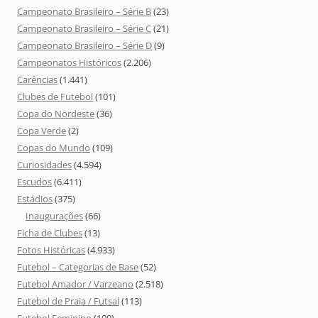
Campeonato Brasileiro – Série B
(23)
Campeonato Brasileiro – Série C
(21)
Campeonato Brasileiro – Série D
(9)
Campeonatos Históricos
(2.206)
Carências
(1.441)
Clubes de Futebol
(101)
Copa do Nordeste
(36)
Copa Verde
(2)
Copas do Mundo
(109)
Curiosidades
(4.594)
Escudos
(6.411)
Estádios
(375)
Inaugurações
(66)
Ficha de Clubes
(13)
Fotos Históricas
(4.933)
Futebol – Categorias de Base
(52)
Futebol Amador / Varzeano
(2.518)
Futebol de Praia / Futsal
(113)
Futebol Feminino
(100)