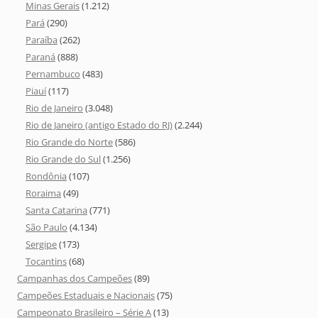
Minas Gerais
(1.212)
Pará
(290)
Paraíba
(262)
Paraná
(888)
Pernambuco
(483)
Piauí
(117)
Rio de Janeiro
(3.048)
Rio de Janeiro (antigo Estado do RJ)
(2.244)
Rio Grande do Norte
(586)
Rio Grande do Sul
(1.256)
Rondônia
(107)
Roraima
(49)
Santa Catarina
(771)
São Paulo
(4.134)
Sergipe
(173)
Tocantins
(68)
Campanhas dos Campeões
(89)
Campeões Estaduais e Nacionais
(75)
Campeonato Brasileiro – Série A
(13)