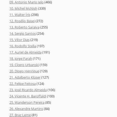
09. Antonio Mario Ielo
(466)
10. Michel McNish
(339)
11. Walter Íris
(298)
12. Rosélio Basei
(272)
13. Roberto Saraiva
(255)
14. Sergio Santos
(254)
15. Vítor Dias
(219)
16. Rodolfo Stella
(197)
17. Auriel de Almeida
(191)
18. Jorge Farah
(171)
19. Cícero Urbanski
(159)
20. Diogo Henrique
(129)
21. Adalberto Klüser
(127)
22. Felipe Feitosa
(124)
23. José Ricardo Almeida
(106)
24. Vicente H. Baroffaldi
(100)
25. Wanderson Pereira
(85)
26. Alexandre Martins
(84)
27. Braz Leme
(81)