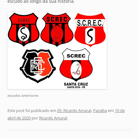
escudo ao longo da sua história.
escudos anteriores
Este post foi publicado em
05. Ricardo Amaral
,
Paraíba
em
10 de
abril de 2020
por
Ricardo Amaral
.