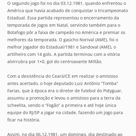
O segundo jogo foi no dia 03.12.1981, quando enfrentou o
América que havia acabado de conquistar o tricampeonato
Estadual. Essa partida representou o encerramento da
temporada de jogos em Natal, servindo também para o
Botafogo pôr a faixa de campeão no América e premiar os
melhores da temporada. O gaúcho Norival (AME), foi o
melhor jogador do Estadual/1981 e Sandoval (AME), o
artilheiro com 14 gols. A partida terminou com a vitória
alvirrubra por 1×0, gol do centroavante Miltão.
Com a desistência do Ceará/CE em realizar o amistoso
antes acertado, o hoje deputado Luiz Antônio “Tomba”
Farias, que à época era o diretor de futebol do Potyguar,
assumiu a promoção e levou o amistoso para a terra da
scheelita, sendo o “Fogão” a primeira e até hoje única
equipe do RJ/SP a jogar na cidade, fazendo um jogo para
ficar na história.
Assim, no dia 06.12.1981, um domingo, dia destinado ao