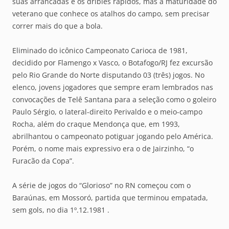
suas arrancadas e os dribles rápidos, mas a maturidade do
veterano que conhece os atalhos do campo, sem precisar
correr mais do que a bola.
Eliminado do icônico Campeonato Carioca de 1981,
decidido por Flamengo x Vasco, o Botafogo/RJ fez excursão
pelo Rio Grande do Norte disputando 03 (três) jogos. No
elenco, jovens jogadores que sempre eram lembrados nas
convocações de Telê Santana para a seleção como o goleiro
Paulo Sérgio, o lateral-direito Perivaldo e o meio-campo
Rocha, além do craque Mendonça que, em 1993,
abrilhantou o campeonato potiguar jogando pelo América.
Porém, o nome mais expressivo era o de Jairzinho, “o
Furacão da Copa”.
A série de jogos do “Glorioso” no RN começou com o
Baraúnas, em Mossoró, partida que terminou empatada,
sem gols, no dia 1º.12.1981 .