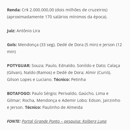
Renda:
Cr$ 2.000.000,00 (dois milhões de cruzeiros)
(aproximadamente 170 salários mínimos da época).
Juiz:
Antônio Lira
Gols:
Mendonça (33 seg), Dedé de Dora (5 min) e Jerson (12
min)
POTYGUAR:
Souza; Paulo, Ednaldo, Sonildo e Dato; Calaça
(Gilvan), Naldo (Ramos) e Dedé de Dora; Almir (Curió),
Gilson Lopes e Luciano.
Técnico:
Petinha
BOTAFOGO:
Paulo Sérgio; Perivaldo, Gaúcho, Lima e
Gilmar; Rocha, Mendonça e Ademir Lobo; Edson, Jairzinho
e Jerson.
Técnico:
Paulinho de Almeida
FONTE:
Portal Grande Ponto – pesquisa: Kolberg Luna