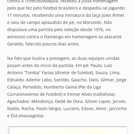
contra a Tchecoslováquia, recebeu a justa homenagem
pelo que fez pelo futebol brasileiro e despediu-se jogando
11 minutos, recebendo uma miniatura da taça Jules Rimet
e saiu de campo aplaudido de pé, no Morumbi. Não
disputava uma partida pela seleção desde 1976, no
amistoso contra o Flamengo em homenagem ao atacante
Geraldo, falecido poucos dias antes.
Na foto que ilustra a postagem, as duas equipes unidas
posam antes do início da partida. Em pé: Paulo, Luiz
Antonio “Tomba” Farias (diretor de futebol), Souza, Lima,
Ednaldo, Ademir Lobo, Sonildo, Gaúcho, Dato, Gilmar, Jorge
Calaça, Perivaldo, Humberto Gama (Pte da Liga
Curraisnovense de Futebol) e Iremar Alves (radialista).
Agachados: Mendonça, Dedé de Dora, Gilson Lopes, Jerson,
Naldo, Rocha, Paulo Sérgio, Luciano, Edson, Almir, Jairzinho
e Diá (massagista)