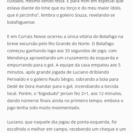
cuidado, mesmo sendo festa. E para mim em especial que
estava diante do time que eu torço e do meu maior ídolo,
que é Jairzinho”, lembra o goleiro Souza, revelando-se
botafoguense.
E em Currais Novos ocorreu a única vitória do Botafogo na
breve excursão pelo Rio Grande do Norte. O Botafogo
começou ganhando logo aos 33 segundos de jogo, com
Mendonça aproveitando um cruzamento da esquerda e
empurrando para o gol. A equipe da casa empatou aos 5
minutos, após grande jogada de Luciano driblando
Perivaldo e o goleiro Paulo Sérgio, sobrando a bola para
Dedé de Dora mandar para o gol, incendiando a torcida
local. Porém, o “bigodudo” Jerson fez 2×1, aos 12 minutos,
dando números finais ainda no primeiro tempo, embora o
jogo tenha sido muito movimentado.
Luciano, que naquele dia jogou de ponta-esquerda, foi
escolhido o melhor em campo, recebendo um cheque e um